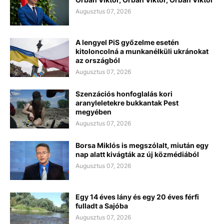
Augusztus 07, 2026
A lengyel PiS győzelme esetén
kitoloncolná a munkanélküli ukránokat
az országból
Augusztus 07, 2026
Szenzációs honfoglalás kori
aranyleletekre bukkantak Pest
megyében
Augusztus 07, 2026
Borsa Miklós is megszólalt, miután egy
nap alatt kivágták az új közmédiából
Augusztus 07, 2026
Egy 14 éves lány és egy 20 éves férfi
fulladt a Sajóba
Augusztus 07, 2026