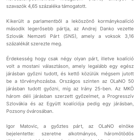
szavazók 4,65 százaléka támogatott.
Kikerült a parlamentből a leköszönő kormánykoalíció
második legerősebb pártja, az Andrej Danko vezette
Szlovák Nemzeti Párt (SNS), amely a voksok 3,16
százalékát szerezte meg.
Érdekesség hogy csak négy olyan párt, illetve koalíció
volt a mostani választáson, amely legalább egy egész
járásban győzni tudott, és kettő közülük mégsem jutott
be a törvényhozásba. Országos szinten az OLaNO 50
járásban tudott győzni, míg az Irány 25-ben. Az MKÖ
három déli járásban szerzett győzelmet, a Progresszív
Szlovákia és az Együtt koalíciója pedig egy járásban,
Pozsony óvárosában.
Igor Matovic, a győztes párt, az OLaNO elnöke
bejelentette: szeretne alkotmányos, háromötödös