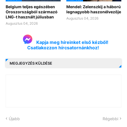
Belgium teljes egészében
Mendel: Zelenszkij a háború
Oroszországból származó
legnagyobb haszonélvezője
LNG-t használt júliusban
Augusztus 04, 2026
Augusztus 04, 2026
Kapja meg híreinket első kézből!
Csatlakozzon hírcsatornánkhoz!
MEGJEGYZÉS KÜLDÉSE
Újabb
Régebbi