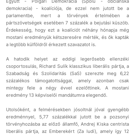
Együtt - Polgári Demokrácia (Spolu - obcianská
demokracia) - koalíciója, de ezzel nem jutott be a
parlamentbe, mert a törvények értelmében a
pártszövetségek esetében 7 százalék a bejutási küszöb.
Érdekesség, hogy ezt a koalíciót néhány hónapja még
mostani eredményük kétszeresére mérték, és ők kapták
a legtöbb külföldről érkezett szavazatot is.
A hatodik helyet az eddigi legerősebb ellenzéki
csoportosulás, Richard Sulík klasszikus liberális pártja, a
Szabadság és Szolidaritás (SaS) szerezte meg 6,22
százalékos támogatottsággal, amely azonban csak
mintegy fele a négy évvel ezelőttinek. A mostani
eredmény 13 képviselői mandátumra elegendő.
Utolsóként, a felmérésekben jósoltnál jóval gyengébb
eredménnyel, 5,77 százalékkal jutott be a pozsonyi
törvényhozásba az előző államfő, Andrej Kiska centrista
liberális pártja, az Emberekért (Za ludí), amely így 12