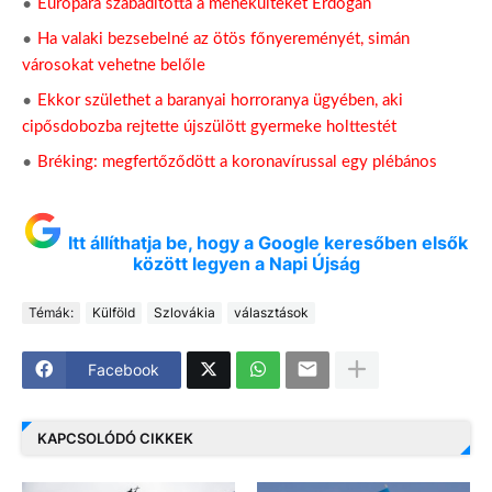
Európára szabadította a menekülteket Erdogan
Ha valaki bezsebelné az ötös főnyereményét, simán
városokat vehetne belőle
Ekkor születhet a baranyai horroranya ügyében, aki
cipősdobozba rejtette újszülött gyermeke holttestét
Bréking: megfertőződött a koronavírussal egy plébános
Itt állíthatja be, hogy a Google keresőben elsők
között legyen a Napi Újság
Témák:
Külföld
Szlovákia
választások
Facebook
KAPCSOLÓDÓ CIKKEK