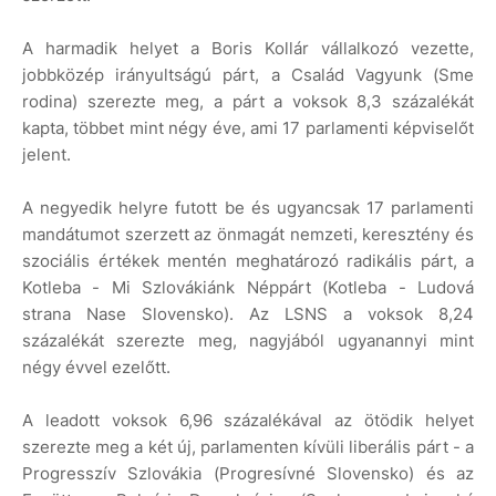
A harmadik helyet a Boris Kollár vállalkozó vezette,
jobbközép irányultságú párt, a Család Vagyunk (Sme
rodina) szerezte meg, a párt a voksok 8,3 százalékát
kapta, többet mint négy éve, ami 17 parlamenti képviselőt
jelent.
A negyedik helyre futott be és ugyancsak 17 parlamenti
mandátumot szerzett az önmagát nemzeti, keresztény és
szociális értékek mentén meghatározó radikális párt, a
Kotleba - Mi Szlovákiánk Néppárt (Kotleba - Ludová
strana Nase Slovensko). Az LSNS a voksok 8,24
százalékát szerezte meg, nagyjából ugyanannyi mint
négy évvel ezelőtt.
A leadott voksok 6,96 százalékával az ötödik helyet
szerezte meg a két új, parlamenten kívüli liberális párt - a
Progresszív Szlovákia (Progresívné Slovensko) és az