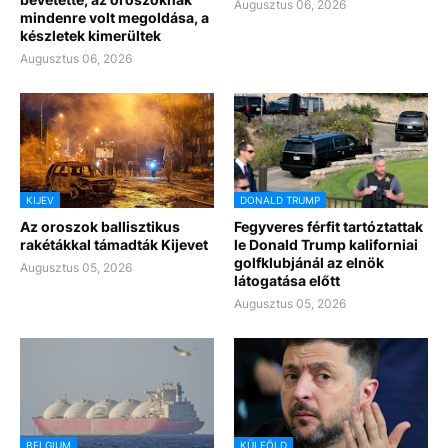
Augusztus 06, 2026
mindenre volt megoldása, a
készletek kimerültek
Augusztus 06, 2026
KIJEV
DONALD TRUMP
Az oroszok ballisztikus
Fegyveres férfit tartóztattak
rakétákkal támadták Kijevet
le Donald Trump kaliforniai
golfklubjánál az elnök
Augusztus 05, 2026
látogatása előtt
Augusztus 05, 2026
BELGIUM
KÜLFÖLD