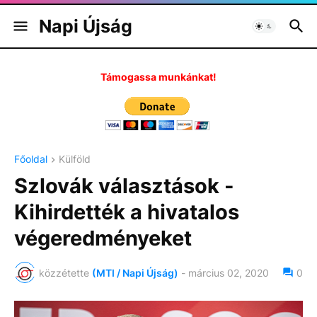
Napi Újság
Támogassa munkánkat!
Főoldal
Külföld
Szlovák választások -
Kihirdették a hivatalos
végeredményeket
közzétette
(MTI / Napi Újság)
-
március 02, 2020
0