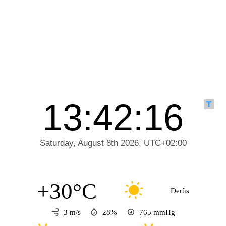
+30°C
Derűs
3 m/s
28%
765
mmHg