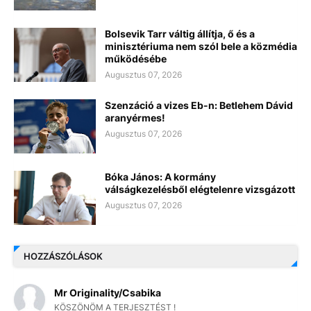
Bolsevik Tarr váltig állítja, ő és a
minisztériuma nem szól bele a közmédia
működésébe
Augusztus 07, 2026
Szenzáció a vizes Eb-n: Betlehem Dávid
aranyérmes!
Augusztus 07, 2026
Bóka János: A kormány
válságkezelésből elégtelenre vizsgázott
Augusztus 07, 2026
HOZZÁSZÓLÁSOK
Mr Originality/Csabika
KÖSZÖNÖM A TERJESZTÉST !