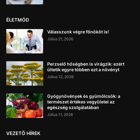
ÉLETMÓD
Válasszunk végre főnököt is!
Július 21, 2026
Perzselő hőségben is virágzik: ezért
ültetik egyre többen ezt a növényt
Július 12, 2026
Gyógynövények és gyümölcsök: a
természet értékes vegyületei az
egészség szolgálatában
Július 11, 2026
VEZETŐ HÍREK