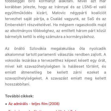
többséggel bíró kormányt alakítani. Mivel azt már
korábban jelezte, hogy az Iránnyal és az LSNS-el való
együttműködés kizárt, Matovic négypárti koalíciót
tervezhet saját pártja, a Család vagyunk, az SaS és az
Emberekért részvételével. Ha mégsem ragaszkodik majd
az alkotmányos többséghez, az említett három párt közül
bármelyik kettő is elég számukra a kormányzáshoz.
Az önálló Szlovákia megalakulása óta nyolcadik
alkalommal tartott parlamenti választás rendben zajlott. A
voksolás lezárása a tervezetthez képest késett egy órát,
mivel két szavazóhelyiségben is haláleset történt, és
emiatt átmenetileg be kellett zárni ezeket a
szavazóhelyiségeket. A szavazást emiatt meg kellett
hosszabbítani.
További cikkek:
Az admirális - teljes film (2008)