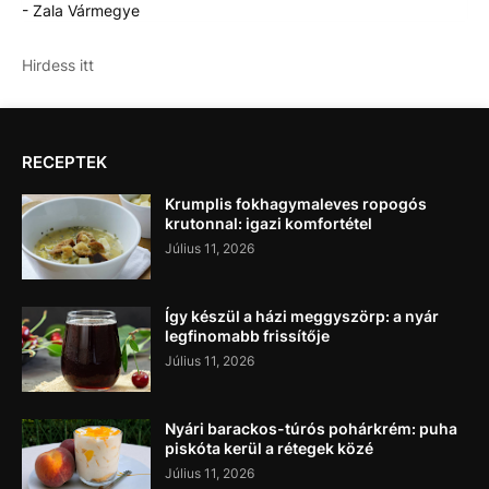
- Zala Vármegye
Hirdess itt
RECEPTEK
Krumplis fokhagymaleves ropogós
krutonnal: igazi komfortétel
Július 11, 2026
Így készül a házi meggyszörp: a nyár
legfinomabb frissítője
Július 11, 2026
Nyári barackos-túrós pohárkrém: puha
piskóta kerül a rétegek közé
Július 11, 2026