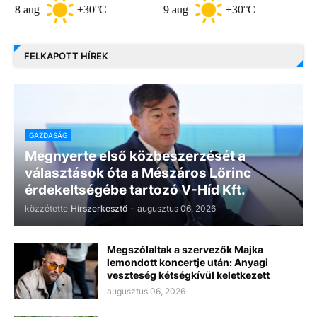
g
+30°C
9 aug
+30°C
10 aug
FELKAPOTT HÍREK
GAZDASÁG
Megnyerte első közbeszerzését a
választások óta a Mészáros Lőrinc
érdekeltségébe tartozó V-Híd Kft.
közzétette
Hírszerkesztő
-
augusztus 06, 2026
Megszólaltak a szervezők Majka
lemondott koncertje után: Anyagi
veszteség kétségkívül keletkezett
augusztus 06, 2026