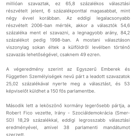
millióan szavaztak, ez 65,8 százalékos választási
részvételt jelent, 6 százalékponttal magasabbat, mint
négy évvel korábban. Az eddigi legalacsonyabb
részvételt 2006-ban mérték, akkor a választók 54,6
százaléka ment el szavazni, a legnagyobb arány, 84,2
százalékot pedig 1998-ban. A mostani választáson
viszonylag sokan éltek a külföldről levélben történő
szavazás lehetőségével, csaknem 49 ezren.
A végeredmény szerint az Egyszerű Emberek és
Független Személyiségek nevű párt a leadott szavazatok
25,02 százalékával nyerte meg a választást, és 53
képviselőt küldhet a 150 fős parlamentbe.
Második lett a leköszönő kormány legerősebb pártja, a
Robert Fico vezette, Irány - Szociáldemokrácia (Smer-
SD) 18,29 százalékkal, eddigi legrosszabb választási
eredményével, amivel 38 parlamenti mandátumot
szerzett.