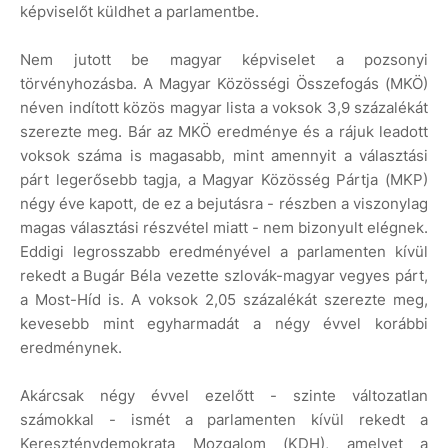
képviselőt küldhet a parlamentbe.
Nem jutott be magyar képviselet a pozsonyi
törvényhozásba. A Magyar Közösségi Összefogás (MKÖ)
néven indított közös magyar lista a voksok 3,9 százalékát
szerezte meg. Bár az MKÖ eredménye és a rájuk leadott
voksok száma is magasabb, mint amennyit a választási
párt legerősebb tagja, a Magyar Közösség Pártja (MKP)
négy éve kapott, de ez a bejutásra - részben a viszonylag
magas választási részvétel miatt - nem bizonyult elégnek.
Eddigi legrosszabb eredményével a parlamenten kívül
rekedt a Bugár Béla vezette szlovák-magyar vegyes párt,
a Most-Híd is. A voksok 2,05 százalékát szerezte meg,
kevesebb mint egyharmadát a négy évvel korábbi
eredménynek.
Akárcsak négy évvel ezelőtt - szinte változatlan
számokkal - ismét a parlamenten kívül rekedt a
Kereszténydemokrata Mozgalom (KDH), amelyet a