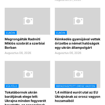
EURÓPA
EURÓPA
Megrongálták Radnóti
Kémkedés gyanújával vettek
Miklós szobrát a szerbiai
őrizetbe a német hatóságok
Borban
egy ukrán állampolgárt
Augusztus 06, 2026
Augusztus 06, 2026
KÜLFÖLD
BEFAGYASZTOTT OROSZ VAGYON
Tokatábornok ukrán
1,4 milliárd eurót utal az EU
barátjának elege lett:
Ukrajnának az orosz vagyon
Ukrajna minden fegyverét
hozamaiból
bevetette, az oroszoknak