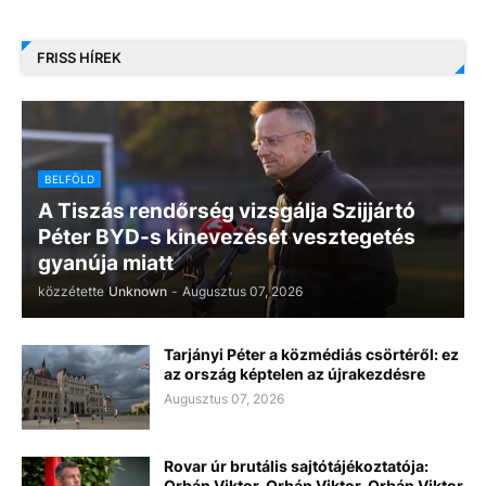
FRISS HÍREK
BELFÖLD
A Tiszás rendőrség vizsgálja Szijjártó
Péter BYD-s kinevezését vesztegetés
gyanúja miatt
közzétette
Unknown
-
Augusztus 07, 2026
Tarjányi Péter a közmédiás csörtéről: ez
az ország képtelen az újrakezdésre
Augusztus 07, 2026
Rovar úr brutális sajtótájékoztatója:
Orbán Viktor, Orbán Viktor, Orbán Viktor