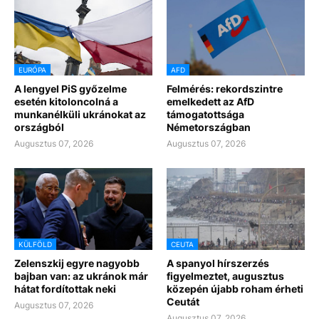
EURÓPA
AFD
A lengyel PiS győzelme
Felmérés: rekordszintre
esetén kitoloncolná a
emelkedett az AfD
munkanélküli ukránokat az
támogatottsága
országból
Németországban
Augusztus 07, 2026
Augusztus 07, 2026
KÜLFÖLD
CEUTA
Zelenszkij egyre nagyobb
A spanyol hírszerzés
bajban van: az ukránok már
figyelmeztet, augusztus
hátat fordítottak neki
közepén újabb roham érheti
Ceutát
Augusztus 07, 2026
Augusztus 07, 2026