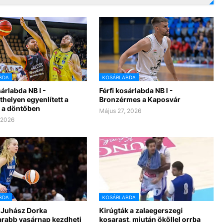
BDA
KOSÁRLABDA
sárlabda NB I -
Férfi kosárlabda NB I -
helyen egyenlített a
Bronzérmes a Kaposvár
 a döntőben
Május 27, 2026
 2026
BDA
KOSÁRLABDA
Juhász Dorka
Kirúgták a zalaegerszegi
rabb vasárnap kezdheti
kosarast, miután ököllel orrba