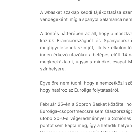
A wbasket szaklap keddi tájékoztatása szer
vendégeként, míg a spanyol Salamanca nem k
A döntés hátterében az áll, hogy a moszkva
köztük Franciaországból és Spanyolorszá
megfigyelésének szintjét, illetve elkülöní
innen érkező utazókra a belépés előtt 14 
megkockáztatni, ugyanis mindkét csapat 
színhelyére.
Egyelőre nem tudni, hogy a nemzetközi szöv
hogy határoz az Euroliga folytatásáról.
Február 25-én a Sopron Basket közölte, hog
Euroliga-csoportmeccsre sem Olaszországba
utóbb 20-0-s végeredménnyel a Schiónak ad
pontot sem kapta meg, így a hetedik helyen