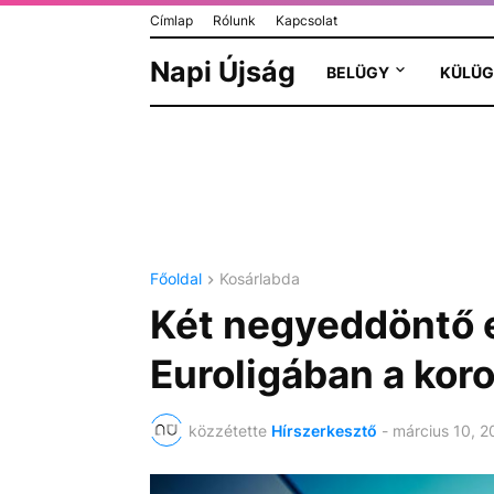
Címlap
Rólunk
Kapcsolat
Napi Újság
BELÜGY
KÜLÜG
Főoldal
Kosárlabda
Két negyeddöntő e
Euroligában a kor
közzétette
Hírszerkesztő
-
március 10, 2