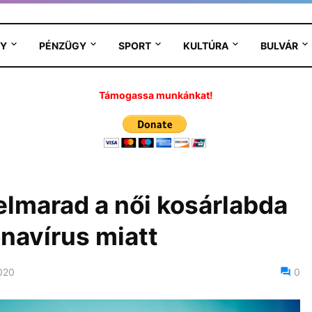
Y
PÉNZÜGY
SPORT
KULTÚRA
BULVÁR
Támogassa munkánkat!
lmarad a női kosárlabda
onavírus miatt
020
0