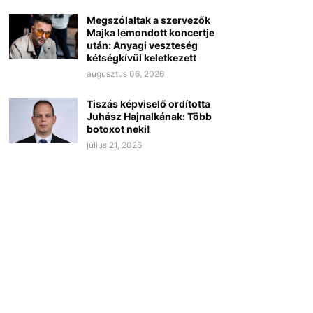
Megszólaltak a szervezők
Majka lemondott koncertje
után: Anyagi veszteség
kétségkívül keletkezett
augusztus 06, 2026
Tiszás képviselő ordította
Juhász Hajnalkának: Több
botoxot neki!
július 21, 2026