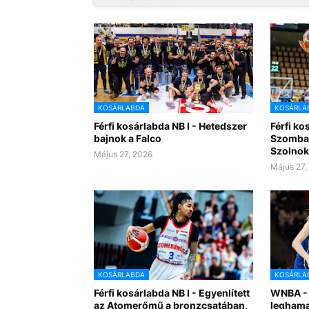
KOSÁRLABDA
KOSÁRLA
Férfi kosárlabda NB I - Hetedszer
Férfi ko
bajnok a Falco
Szombat
Szolnok
Május 27, 2026
Május 27,
KOSÁRLABDA
KOSÁRLA
Férfi kosárlabda NB I - Egyenlített
WNBA - 
az Atomerőmű a bronzcsatában,
leghama