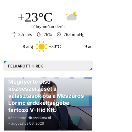
+23°C
Túlnyomóan derűs
2.5 m/s
76%
763
mmHg
8 aug
+30°C
9 aug
+30°C
10
FELKAPOTT HÍREK
GAZDASÁG
Megnyerte első
közbeszerzését a
választások óta a Mészáros
Lőrinc érdekeltségébe
tartozó V-Híd Kft.
közzétette
Hírszerkesztő
-
augusztus 06, 2026