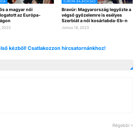
BDA
EURÓPA BAJNOKSÁG
ős a magyar női
Bravúr: Magyarország legyőzte a
logatott az Európa-
végső győzelemre is esélyes
ságon
Szerbiát a női kosárlabda-Eb-n
, 2023
Június 18, 2023
első kézből! Csatlakozzon hírcsatornánkhoz!
Régebbi