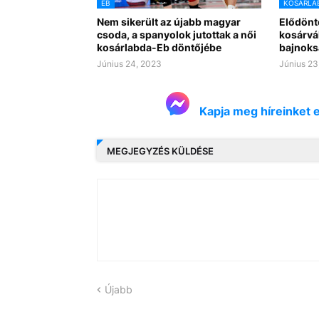
EB
KOSÁRLA
Nem sikerült az újabb magyar
Elődönt
csoda, a spanyolok jutottak a női
kosárvá
kosárlabda-Eb döntőjébe
bajnok
Június 24, 2023
Június 23
Kapja meg híreinket 
MEGJEGYZÉS KÜLDÉSE
Újabb