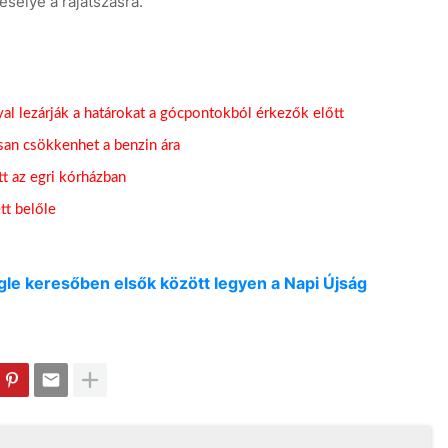
sélye a rájátszásra.
lyal lezárják a határokat a gócpontokból érkezők előtt
isan csökkenhet a benzin ára
tt az egri kórházban
ett belőle
oogle keresőben elsők között legyen a Napi Újság