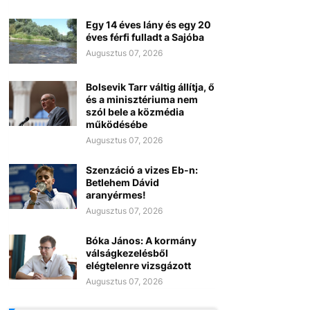
Egy 14 éves lány és egy 20
éves férfi fulladt a Sajóba
Augusztus 07, 2026
Bolsevik Tarr váltig állítja, ő
és a minisztériuma nem
szól bele a közmédia
működésébe
Augusztus 07, 2026
Szenzáció a vizes Eb-n:
Betlehem Dávid
aranyérmes!
Augusztus 07, 2026
Bóka János: A kormány
válságkezelésből
elégtelenre vizsgázott
Augusztus 07, 2026