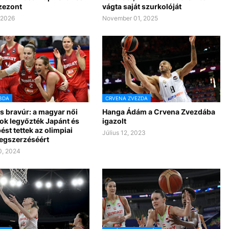
zezont
vágta saját szurkolóját
 2026
November 01, 2025
BDA
CRVENA ZVEZDA
s bravúr: a magyar női
Hanga Ádám a Crvena Zvezdába
ok legyőzték Japánt és
igazolt
ést tettek az olimpiai
Július 12, 2023
egszerzéséért
0, 2024