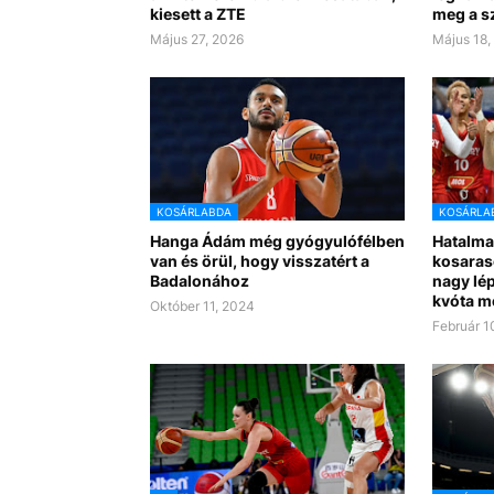
kiesett a ZTE
meg a s
Május 27, 2026
Május 18,
KOSÁRLABDA
KOSÁRLA
Hanga Ádám még gyógyulófélben
Hatalma
van és örül, hogy visszatért a
kosaras
Badalonához
nagy lép
kvóta m
Október 11, 2024
Február 1