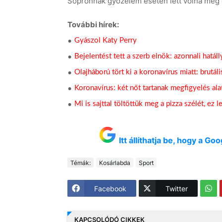
Sopronnak győzelem esetén lett volna még e
További hírek:
Gyászol Katy Perry
Bejelentést tett a szerb elnök: azonnali hatál
Olajháború tört ki a koronavírus miatt: brutál
Koronavírus: két nőt tartanak megfigyelés ala
Mi is sajttal töltöttük meg a pizza szélét, ez l
Itt állíthatja be, hogy a G
Témák:
Kosárlabda
Sport
Facebook
Twitter
KAPCSOLÓDÓ CIKKEK