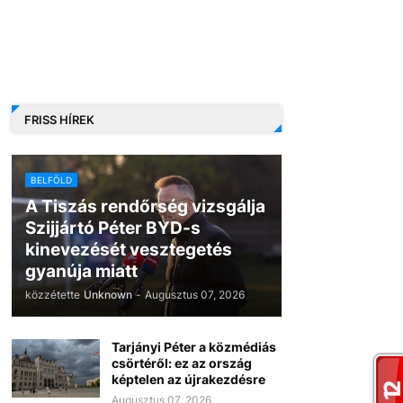
FRISS HÍREK
BELFÖLD
A Tiszás rendőrség vizsgálja
Szijjártó Péter BYD-s
kinevezését vesztegetés
gyanúja miatt
közzétette
Unknown
-
Augusztus 07, 2026
Tarjányi Péter a közmédiás
csörtéről: ez az ország
képtelen az újrakezdésre
Augusztus 07, 2026