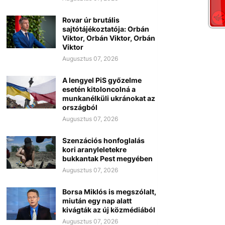
Rovar úr brutális
sajtótájékoztatója: Orbán
Viktor, Orbán Viktor, Orbán
Viktor
Augusztus 07, 2026
A lengyel PiS győzelme
esetén kitoloncolná a
munkanélküli ukránokat az
országból
Augusztus 07, 2026
Szenzációs honfoglalás
kori aranyleletekre
bukkantak Pest megyében
Augusztus 07, 2026
Borsa Miklós is megszólalt,
miután egy nap alatt
kivágták az új közmédiából
Augusztus 07, 2026