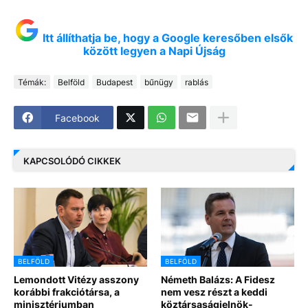
Itt állíthatja be, hogy a Google keresőben elsők
között legyen a Napi Újság
Témák:
Belföld
Budapest
bűnügy
rablás
Facebook
KAPCSOLÓDÓ CIKKEK
BELFÖLD
BELFÖLD
Lemondott Vitézy asszony
Németh Balázs: A Fidesz
korábbi frakciótársa, a
nem vesz részt a keddi
minisztériumban
köztársaságielnök-