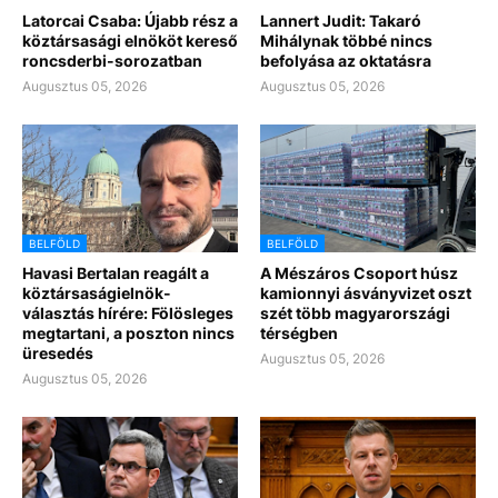
Latorcai Csaba: Újabb rész a
Lannert Judit: Takaró
köztársasági elnököt kereső
Mihálynak többé nincs
roncsderbi-sorozatban
befolyása az oktatásra
Augusztus 05, 2026
Augusztus 05, 2026
BELFÖLD
BELFÖLD
Havasi Bertalan reagált a
A Mészáros Csoport húsz
köztársaságielnök-
kamionnyi ásványvizet oszt
választás hírére: Fölösleges
szét több magyarországi
megtartani, a poszton nincs
térségben
üresedés
Augusztus 05, 2026
Augusztus 05, 2026