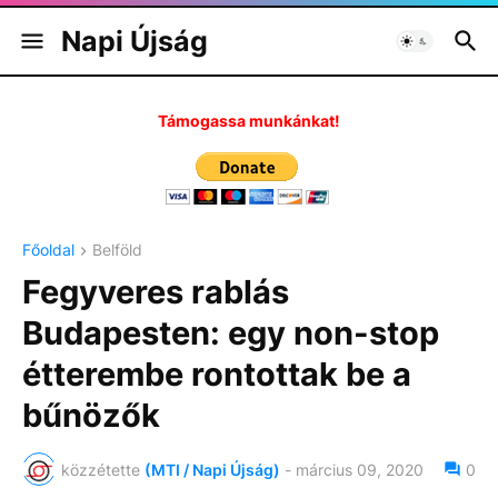
Napi Újság
Támogassa munkánkat!
Főoldal
Belföld
Fegyveres rablás
Budapesten: egy non-stop
étterembe rontottak be a
bűnözők
közzétette
(MTI / Napi Újság)
-
március 09, 2020
0