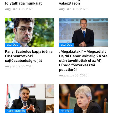
folytathatja munkáját
választáson
Augusztus 05, 2026
Augusztus 05, 2026
BELFÖLD
BELFÖLD
Panyi Szabolcs kapja idén a
„Megaláztak!” – Megszólalt
CPJ nemzetközi
Hajdú Gábor, akit alig 24 óra
sajtószabadság-díját
után távolítottak el az M1
Híradó főszerkesztői
Augusztus 05, 2026
posztjáról
Augusztus 05, 2026
BAKA ANDRÁS
BELFÖLD