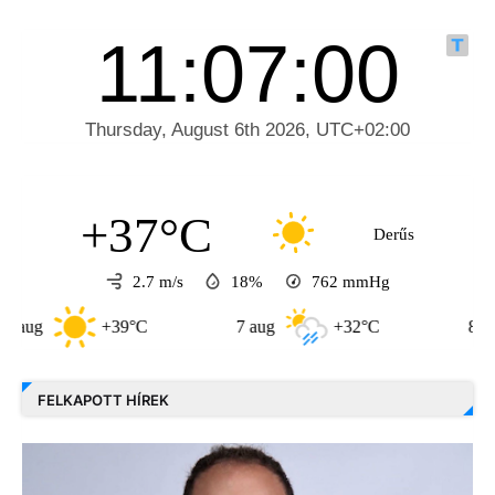
+37°C
Derűs
2.7 m/s
18%
762
mmHg
+39°C
7 aug
+32°C
8 aug
FELKAPOTT HÍREK