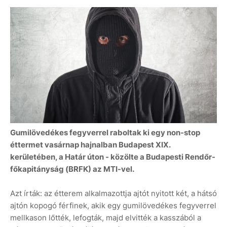
Gumilövedékes fegyverrel raboltak ki egy non-stop
éttermet vasárnap hajnalban Budapest XIX.
kerületében, a Határ úton - közölte a Budapesti Rendőr-
főkapitányság (BRFK) az MTI-vel.
Azt írták: az étterem alkalmazottja ajtót nyitott két, a hátsó
ajtón kopogó férfinek, akik egy gumilövedékes fegyverrel
mellkason lőtték, lefogták, majd elvitték a kasszából a