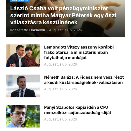
László Csaba volt pénzügyminiszter
szerint mintha Magyar Péterék egy őszi
választásra készülnének
közzétette
Unknown
-
Augusztus 05, 2026
Lemondott Vitézy asszony korábbi
frakciótársa, a minisztériumban
folytathatja munkáját
Augusztus 05, 2026
Németh Balázs: A Fidesz nem vesz részt
a keddi köztársaságielnök-választáson
Augusztus 05, 2026
Panyi Szabolcs kapja idén a CPJ
nemzetközi sajtószabadság-díját
Augusztus 05, 2026