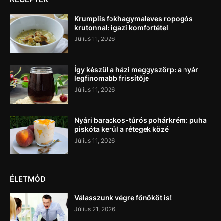
Krumplis fokhagymaleves ropogós
krutonnal: igazi komfortétel
Július 11, 2026
Így készül a házi meggyszörp: a nyár
legfinomabb frissítője
Július 11, 2026
Nyári barackos-túrós pohárkrém: puha
piskóta kerül a rétegek közé
Július 11, 2026
ÉLETMÓD
Válasszunk végre főnököt is!
Július 21, 2026