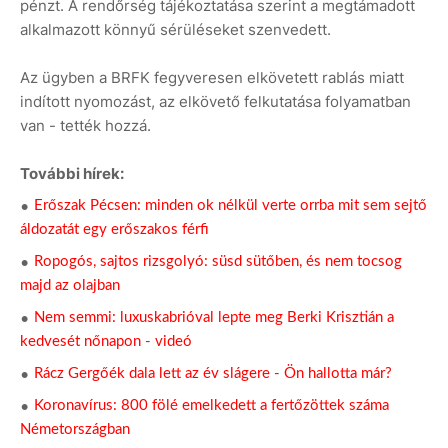
pénzt. A rendőrség tájékoztatása szerint a megtámadott
alkalmazott könnyű sérüléseket szenvedett.
Az ügyben a BRFK fegyveresen elkövetett rablás miatt
indított nyomozást, az elkövető felkutatása folyamatban
van - tették hozzá.
További hírek:
Erőszak Pécsen: minden ok nélkül verte orrba mit sem sejtő
áldozatát egy erőszakos férfi
Ropogós, sajtos rizsgolyó: süsd sütőben, és nem tocsog
majd az olajban
Nem semmi: luxuskabrióval lepte meg Berki Krisztián a
kedvesét nőnapon - videó
Rácz Gergőék dala lett az év slágere - Ön hallotta már?
Koronavírus: 800 fölé emelkedett a fertőzöttek száma
Németországban