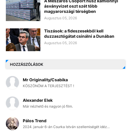
A Mészáros Csoport húsz kamionnyi
ásványvizet oszt szét több
magyarországi térségben
Augusztus 05, 2026
Tiszások: a fideszesekből kell
duzzasztógátat csinálni a Dunában
Augusztus 05, 2026
HOZZÁSZÓLÁSOK
Mr Originality/Csabika
KÖSZÖNÖM A TERJESZTÉST !
Alexander Elek
Már nézhető és nagyon jó film.
Pálos Trend
2024. január 6-án Csurka István szellemiségét idéz...