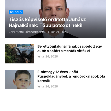
BELFÖLD
Tiszás képviselő ordította Juhász
Hajnalkának: Több botoxot neki!
közzétette
Hírszerkesztő
-
július 21, 2026
Berettyóújfalunál fának csapódott egy
autó: a sofőrt a mentők vitték el
július 24, 2026
Eltűnt egy 12 éves kisfiú
Püspökladányból, a rendőrök napok óta
keresik
július 24, 2026