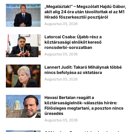
„Megaláztak!” – Megszólalt Hajdú Gábor,
akit alig 24 óra után távolítottak el az M1
Híradó főszerkesztői posztjáról
Augusztus 05, 2026
Latorcai Csaba: Újabb rész a
köztársasági elnököt kereső
roncsderbi-sorozatban
Augusztus 05, 2026
Lannert Judit: Takaró Mihálynak többé
nincs befolyása az oktatásra
Augusztus 05, 2026
Havasi Bertalan reagált a
köztársaságielnök-választás hírére:
Fölösleges megtartani, a poszton nincs
üresedés
Augusztus 05, 2026