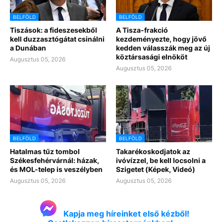
BELFÖLD
BELFÖLD
Tiszások: a fideszesekből
A Tisza-frakció
kell duzzasztógátat csinálni
kezdeményezte, hogy jövő
a Dunában
kedden válasszák meg az új
köztársasági elnököt
Augusztus 05, 2026
Augusztus 05, 2026
BELFÖLD
BELFÖLD
Hatalmas tűz tombol
Takarékoskodjatok az
Székesfehérvárnál: házak,
ivóvízzel, be kell locsolni a
és MOL-telep is veszélyben
Szigetet (Képek, Videó)
Augusztus 05, 2026
Augusztus 05, 2026
Kapja meg híreinket első kézből!