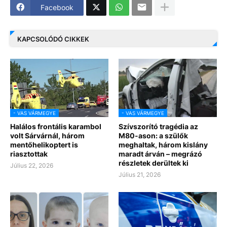
Facebook
KAPCSOLÓDÓ CIKKEK
- VAS VÁRMEGYE
- VAS VÁRMEGYE
Halálos frontális karambol
Szívszorító tragédia az
volt Sárvárnál, három
M80-ason: a szülők
mentőhelikoptert is
meghaltak, három kislány
riasztottak
maradt árván – megrázó
részletek derültek ki
Július 22, 2026
Július 21, 2026