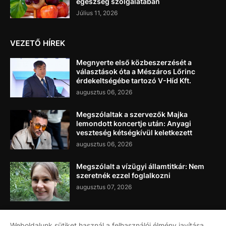
egészség szolgálatában
Július 11, 2026
VEZETŐ HÍREK
Megnyerte első közbeszerzését a
választások óta a Mészáros Lőrinc
érdekeltségébe tartozó V-Híd Kft.
augusztus 06, 2026
Megszólaltak a szervezők Majka
lemondott koncertje után: Anyagi
veszteség kétségkívül keletkezett
augusztus 06, 2026
Megszólalt a vízügyi államtitkár: Nem
szeretnék ezzel foglalkozni
augusztus 07, 2026
Weboldalunk sütiket használ a felhasználói élmény javítása