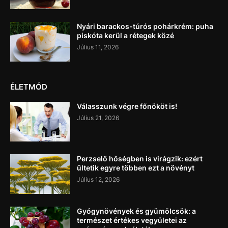
Nyári barackos-túrós pohárkrém: puha
piskóta kerül a rétegek közé
Július 11, 2026
ÉLETMÓD
Válasszunk végre főnököt is!
Július 21, 2026
Perzselő hőségben is virágzik: ezért
ültetik egyre többen ezt a növényt
Július 12, 2026
Gyógynövények és gyümölcsök: a
természet értékes vegyületei az