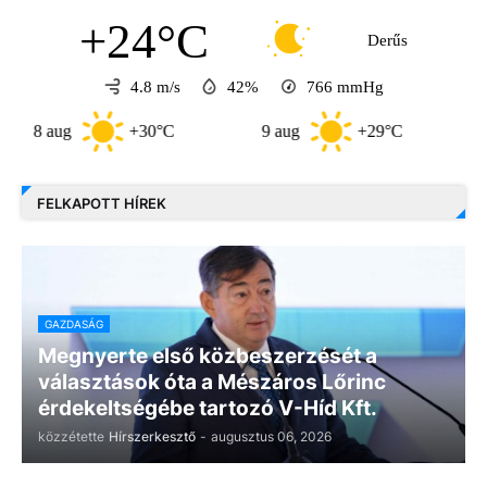
+24°C
Derűs
4.8 m/s
42%
766
mmHg
aug
+30°C
9 aug
+29°C
10 aug
FELKAPOTT HÍREK
GAZDASÁG
Megnyerte első közbeszerzését a
választások óta a Mészáros Lőrinc
érdekeltségébe tartozó V-Híd Kft.
közzétette
Hírszerkesztő
-
augusztus 06, 2026