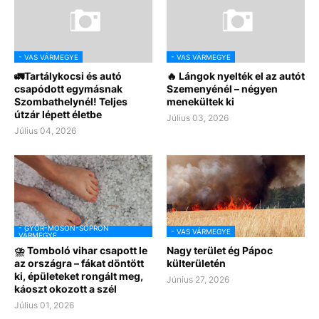
- VAS VÁRMEGYE
- VAS VÁRMEGYE
🚛Tartálykocsi és autó
🔥 Lángok nyelték el az autót
csapódott egymásnak
Szemenyénél – négyen
Szombathelynél! Teljes
menekültek ki
útzár lépett életbe
Július 03, 2026
Július 04, 2026
- GYŐR-MOSON-SOPRON
- VAS VÁRMEGYE
VÁRMEGYE
⛈️ Tomboló vihar csapott le
Nagy terület ég Pápoc
az országra – fákat döntött
külterületén
ki, épületeket rongált meg,
Június 27, 2026
káoszt okozott a szél
Július 01, 2026