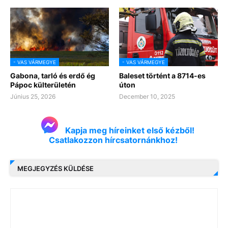
- VAS VÁRMEGYE
- VAS VÁRMEGYE
Gabona, tarló és erdő ég
Baleset történt a 8714-es
Pápoc külterületén
úton
Június 25, 2026
December 10, 2025
Kapja meg híreinket első kézből!
Csatlakozzon hírcsatornánkhoz!
MEGJEGYZÉS KÜLDÉSE