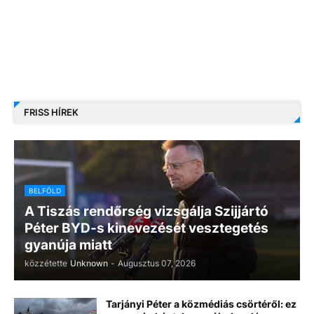
FRISS HÍREK
BELFÖLD
A Tiszás rendőrség vizsgálja Szijjártó
Péter BYD-s kinevezését vesztegetés
gyanúja miatt
közzétette
Unknown
-
Augusztus 07, 2026
Tarjányi Péter a közmédiás csörtéről: ez