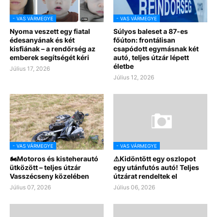
- VAS VÁRMEGYE
- VAS VÁRMEGYE
Nyoma veszett egy fiatal
Súlyos baleset a 87-es
édesanyának és két
főúton: frontálisan
kisfiának – a rendőrség az
csapódott egymásnak két
emberek segítségét kéri
autó, teljes útzár lépett
életbe
Július 17, 2026
Július 12, 2026
- VAS VÁRMEGYE
- VAS VÁRMEGYE
🏍️Motoros és kisteherautó
⚠️Kidöntött egy oszlopot
ütközött – teljes útzár
egy utánfutós autó! Teljes
Vasszécseny közelében
útzárat rendeltek el
Július 07, 2026
Július 06, 2026