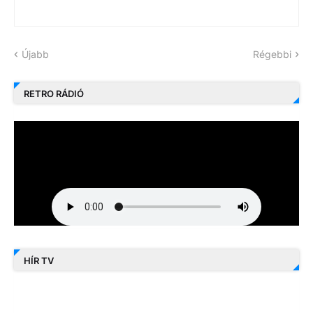
Újabb
Régebbi
RETRO RÁDIÓ
HÍR TV