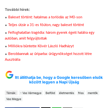
További hírek:
Baleset történt: hatalmas a torlódás az M0-son
Teljes útzár a 31-es főúton, nagy baleset történt
Felfoghatatlan tragédia: három gyerek égett halálra egy
autóban, amit felgyújtottak
Milliókra büntette Kövér László Hadházyt
Berobbannak az űriparba: űrügynökséget hozott létre
Ausztrália
Itt állíthatja be, hogy a Google keresőben elsők
között legyen a Napi Újság
Témák:
- Vas Vármegye
Belföld
életmentés
friss
mentők
Vas Megye