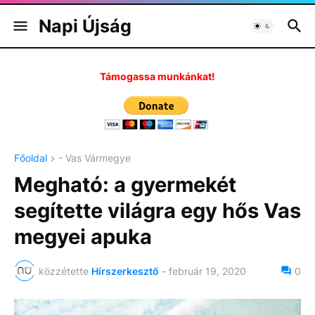
Napi Újság
Támogassa munkánkat!
Főoldal
- Vas Vármegye
Megható: a gyermekét
segítette világra egy hős Vas
megyei apuka
közzétette
Hírszerkesztő
-
február 19, 2020
0