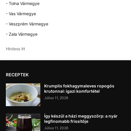
- Tolna Vármegye
- Vas Vármegye
- Veszprém Vármegye
- Zala Vármegye
Hirdess itt
RECEPTEK
Krumplis fokhagymaleves ropogós
krutonnal: igazi komfortétel
Július 11, 2026
Így készül a házi meggyszörp: a nyár
legfinomabb frissítője
Július 11, 2026