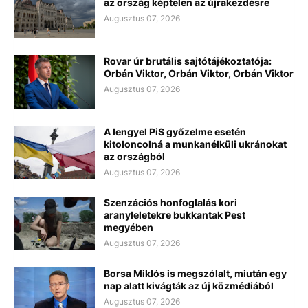
az ország képtelen az újrakezdésre
Augusztus 07, 2026
Rovar úr brutális sajtótájékoztatója:
Orbán Viktor, Orbán Viktor, Orbán Viktor
Augusztus 07, 2026
A lengyel PiS győzelme esetén
kitoloncolná a munkanélküli ukránokat
az országból
Augusztus 07, 2026
Szenzációs honfoglalás kori
aranyleletekre bukkantak Pest
megyében
Augusztus 07, 2026
Borsa Miklós is megszólalt, miután egy
nap alatt kivágták az új közmédiából
Augusztus 07, 2026