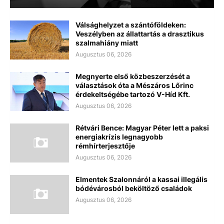
Válsághelyzet a szántóföldeken:
Veszélyben az állattartás a drasztikus
szalmahiány miatt
Augusztus 06, 2026
Megnyerte első közbeszerzését a
választások óta a Mészáros Lőrinc
érdekeltségébe tartozó V-Híd Kft.
Augusztus 06, 2026
Rétvári Bence: Magyar Péter lett a paksi
energiakrízis legnagyobb
rémhírterjesztője
Augusztus 06, 2026
Elmentek Szalonnáról a kassai illegális
bódévárosból beköltöző családok
Augusztus 06, 2026