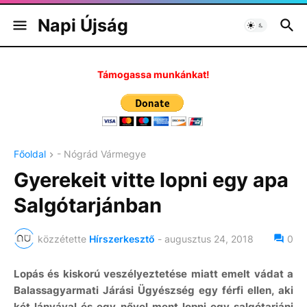
Napi Újság
Támogassa munkánkat!
Főoldal
- Nógrád Vármegye
Gyerekeit vitte lopni egy apa
Salgótarjánban
közzétette
Hírszerkesztő
-
augusztus 24, 2018
0
Lopás és kiskorú veszélyeztetése miatt emelt vádat a
Balassagyarmati Járási Ügyészség egy férfi ellen, aki
két lányával és egy nővel ment lopni egy salgótarjáni