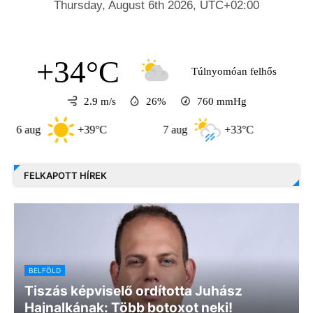
+34°C
Túlnyomóan felhős
2.9 m/s
26%
760
mmHg
aug
+39°C
7 aug
+33°C
8 aug
FELKAPOTT HÍREK
BELFÖLD
Tiszás képviselő ordította Juhász
Hajnalkának: Több botoxot neki!