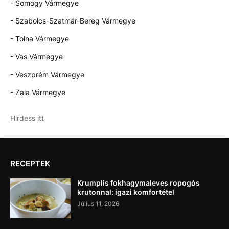
- Somogy Vármegye
- Szabolcs-Szatmár-Bereg Vármegye
- Tolna Vármegye
- Vas Vármegye
- Veszprém Vármegye
- Zala Vármegye
Hirdess itt
RECEPTEK
Krumplis fokhagymaleves ropogós
krutonnal: igazi komfortétel
Július 11, 2026