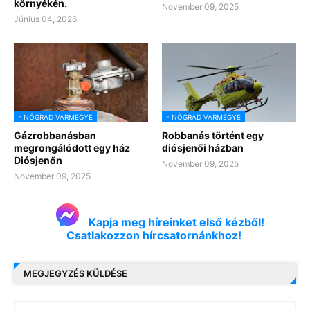
környékén.
November 09, 2025
Június 04, 2026
- NÓGRÁD VÁRMEGYE
- NÓGRÁD VÁRMEGYE
Gázrobbanásban
Robbanás történt egy
megrongálódott egy ház
diósjenői házban
Diósjenőn
November 09, 2025
November 09, 2025
Kapja meg híreinket első kézből!
Csatlakozzon hírcsatornánkhoz!
MEGJEGYZÉS KÜLDÉSE