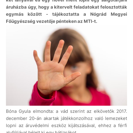
áruházba úgy, hogy a kitervelt feladatokat felosztották
egymás között - tájékoztatta a Nógrád Megyei
Főügyészség vezetője pénteken az MTI-t.
Bóna Gyula elmondta: a vád szerint az elkövetők 2017.
december 20-án akartak játékkonzolhoz való lemezeket
lopni az áruvédelmi eszköz kijátszásával, ehhez a férfi
alufóliával bélelt ki egy hátizsákot.