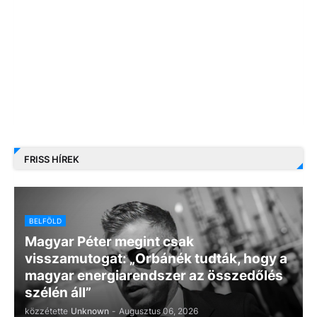
FRISS HÍREK
BELFÖLD
Magyar Péter megint csak
visszamutogat: „Orbánék tudták, hogy a
magyar energiarendszer az összedőlés
szélén áll”
közzétette
Unknown
-
Augusztus 06, 2026