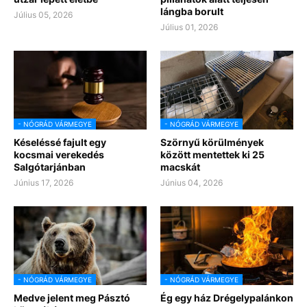
lángba borult
Július 05, 2026
Július 01, 2026
- NÓGRÁD VÁRMEGYE
- NÓGRÁD VÁRMEGYE
Késeléssé fajult egy
Szörnyű körülmények
kocsmai verekedés
között mentettek ki 25
Salgótarjánban
macskát
Június 17, 2026
Június 04, 2026
- NÓGRÁD VÁRMEGYE
- NÓGRÁD VÁRMEGYE
Medve jelent meg Pásztó
Ég egy ház Drégelypalánkon