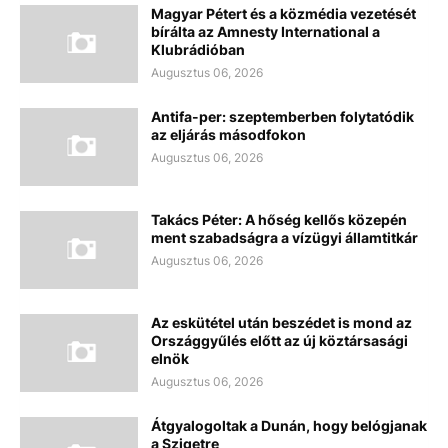
Magyar Pétert és a közmédia vezetését
bírálta az Amnesty International a
Klubrádióban
Augusztus 06, 2026
Antifa-per: szeptemberben folytatódik
az eljárás másodfokon
Augusztus 06, 2026
Takács Péter: A hőség kellős közepén
ment szabadságra a vízügyi államtitkár
Augusztus 06, 2026
Az eskütétel után beszédet is mond az
Országgyűlés előtt az új köztársasági
elnök
Augusztus 06, 2026
Átgyalogoltak a Dunán, hogy belógjanak
a Szigetre