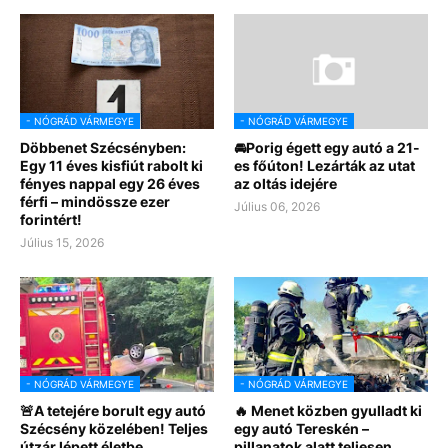
- NÓGRÁD VÁRMEGYE
- NÓGRÁD VÁRMEGYE
Döbbenet Szécsényben:
🚘Porig égett egy autó a 21-
Egy 11 éves kisfiút rabolt ki
es főúton! Lezárták az utat
fényes nappal egy 26 éves
az oltás idejére
férfi – mindössze ezer
Július 06, 2026
forintért!
Július 15, 2026
- NÓGRÁD VÁRMEGYE
- NÓGRÁD VÁRMEGYE
🚨A tetejére borult egy autó
🔥 Menet közben gyulladt ki
Szécsény közelében! Teljes
egy autó Tereskén –
útzár lépett életbe
pillanatok alatt teljesen