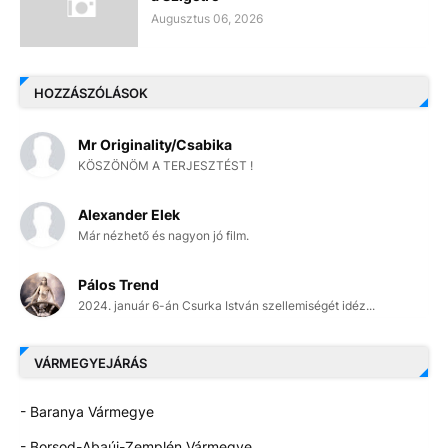
Augusztus 06, 2026
HOZZÁSZÓLÁSOK
Mr Originality/Csabika
KÖSZÖNÖM A TERJESZTÉST !
Alexander Elek
Már nézhető és nagyon jó film.
Pálos Trend
2024. január 6-án Csurka István szellemiségét idéz...
VÁRMEGYEJÁRÁS
- Baranya Vármegye
- Borsod-Abaúj-Zemplén Vármegye