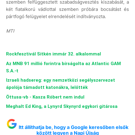
szemben felfüggesztett szabadságvesztés kiszabását, a
két fiatalkorú vádlottal szemben próbára bocsátást és
pártfogó felügyelet elrendelését indítványozta.
MTI
Rockfesztivál Sitkén immár 32. alkalommal
Az MNB 91 millió forintra bírságolta az Atlantic GAM
S.A.-t
Izraeli hadsereg: egy nemzetközi segélyszervezet
ápolója támadott katonákra, lelőtték
Öttusa-vb - Kasza Róbert nem indul
Meghalt Ed King, a Lynyrd Skynyrd egykori gitárosa
Itt állíthatja be, hogy a Google keresőben elsők
között legyen a Napi Újság