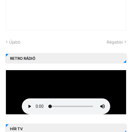
Újabb
Régebbi
RETRO RÁDIÓ
HÍR TV