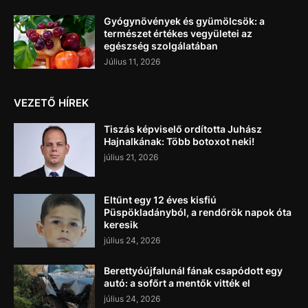
Gyógynövények és gyümölcsök: a
természet értékes vegyületei az
egészség szolgálatában
Július 11, 2026
VEZETŐ HÍREK
Tiszás képviselő ordította Juhász
Hajnalkának: Több botoxot neki!
július 21, 2026
Eltűnt egy 12 éves kisfiú
Püspökladányból, a rendőrök napok óta
keresik
július 24, 2026
Berettyóújfalunál fának csapódott egy
autó: a sofőrt a mentők vitték el
július 24, 2026