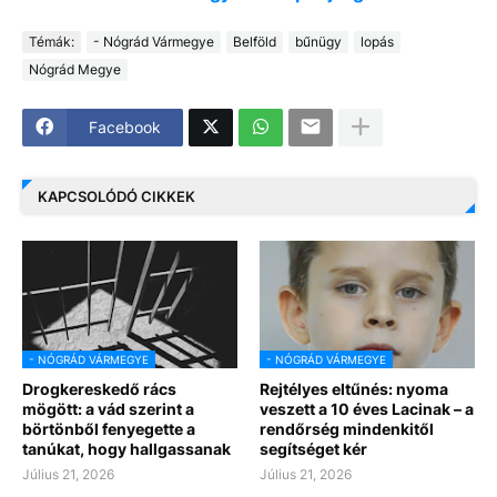
Témák:
- Nógrád Vármegye
Belföld
bűnügy
lopás
Nógrád Megye
Facebook
KAPCSOLÓDÓ CIKKEK
- NÓGRÁD VÁRMEGYE
- NÓGRÁD VÁRMEGYE
Drogkereskedő rács
Rejtélyes eltűnés: nyoma
mögött: a vád szerint a
veszett a 10 éves Lacinak – a
börtönből fenyegette a
rendőrség mindenkitől
tanúkat, hogy hallgassanak
segítséget kér
Július 21, 2026
Július 21, 2026