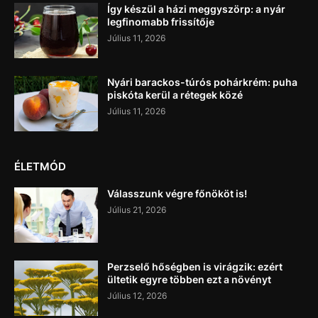
Így készül a házi meggyszörp: a nyár
legfinomabb frissítője
Július 11, 2026
Nyári barackos-túrós pohárkrém: puha
piskóta kerül a rétegek közé
Július 11, 2026
ÉLETMÓD
Válasszunk végre főnököt is!
Július 21, 2026
Perzselő hőségben is virágzik: ezért
ültetik egyre többen ezt a növényt
Július 12, 2026