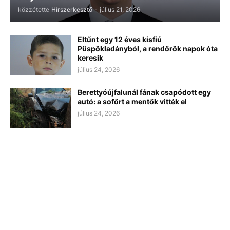
közzétette
Hírszerkesztő
-
július 21, 2026
Eltűnt egy 12 éves kisfiú
Püspökladányból, a rendőrök napok óta
keresik
július 24, 2026
Berettyóújfalunál fának csapódott egy
autó: a sofőrt a mentők vitték el
július 24, 2026