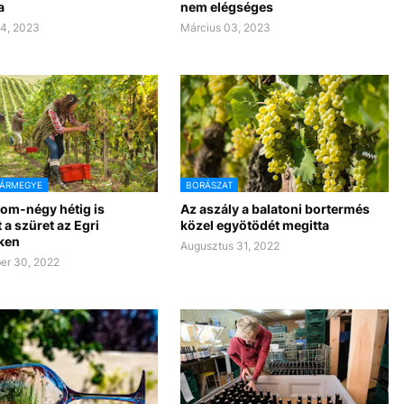
a
nem elégséges
4, 2023
Március 03, 2023
VÁRMEGYE
BORÁSZAT
om-négy hétig is
Az aszály a balatoni bortermés
t a szüret az Egri
közel egyötödét megitta
ken
Augusztus 31, 2022
er 30, 2022