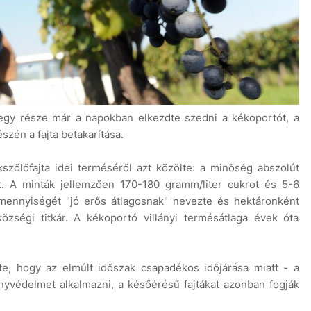
egy része már a napokban elkezdte szedni a kékoportót, a
szén a fajta betakarítása.
szőlőfajta idei terméséről azt közölte: a minőség abszolút
k. A minták jellemzően 170-180 gramm/liter cukrot és 5-6
 mennyiségét "jó erős átlagosnak" nevezte és hektáronként
zségi titkár. A kékoportó villányi termésátlaga évek óta
e, hogy az elmúlt időszak csapadékos időjárása miatt - a
nyvédelmet alkalmazni, a későérésű fajtákat azonban fogják