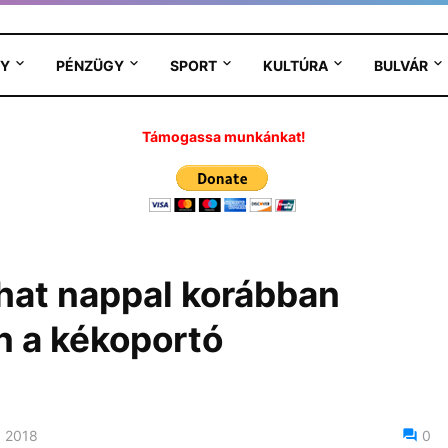
Y
PÉNZÜGY
SPORT
KULTÚRA
BULVÁR
Támogassa munkánkat!
hat nappal korábban
n a kékoportó
, 2018
0