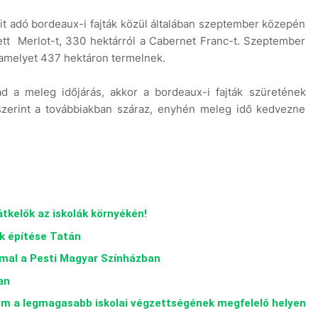
ait adó bordeaux-i fajták közül általában szeptember közepén
ett Merlot-t, 330 hektárról a Cabernet Franc-t. Szeptember
 amelyet 437 hektáron termelnek.
d a meleg időjárás, akkor a bordeaux-i fajták szüretének
 szerint a továbbiakban száraz, enyhén meleg idő kedvezne
tkelők az iskolák környékén!
k építése Tatán
ommal a Pesti Magyar Színházban
an
em a legmagasabb iskolai végzettségének megfelelő helyen