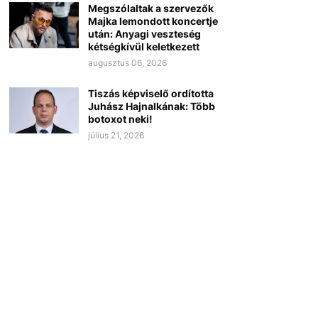
Megszólaltak a szervezők
Majka lemondott koncertje
után: Anyagi veszteség
kétségkívül keletkezett
augusztus 06, 2026
Tiszás képviselő ordította
Juhász Hajnalkának: Több
botoxot neki!
július 21, 2026