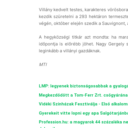
Villány kedvelt testes, karakteres vörösbor
kezdik szüretelni a 293 hektáron termeszt
végén, október elején szedik a Sauvignont,
A hegyközségi titkár azt mondta: ha mara
időpontja is előrébb jöhet. Nagy Gergely
leginkább a villányi gazdáknak.
MTI
LMP: legyenek biztonságosabbak a gyalogá
Megkezdődött a Tom-Ferr Zrt. csőgyárána
Vidéki Színházak Fesztiválja - Első alkal
Gyerekeit vitte lopni egy apa Salgótarjánb
Profession.hu: a magyarok 44 százaléka n