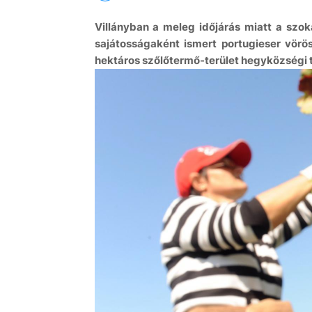
Villányban a meleg időjárás miatt a szo
sajátosságaként ismert portugieser vörö
hektáros szőlőtermő-terület hegyközségi 