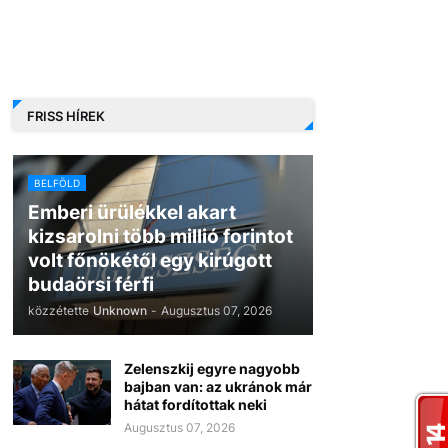
FRISS HÍREK
BELFÖLD
Emberi ürülékkel akart
kizsarolni több millió forintot
volt főnökétől egy kirúgott
budaörsi férfi
közzétette
Unknown
-
Augusztus 07, 2026
Zelenszkij egyre nagyobb
bajban van: az ukránok már
hátat fordítottak neki
Augusztus 07, 2026