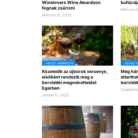
Winelovers Wine Awardson
kultúráj
fognak zsűrizni
Március 0
Március 21, 2023
- HEVES VÁRMEGYE
- HEVES 
Közeledik az újborok versenye,
Még hár
elsőként rendezik meg a
eltartha
borvidéki megmérettetést
borvidé
Egerben
Szeptemb
Január 11, 2023