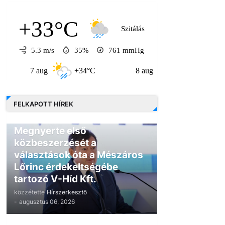
+33°C
Szitálás
5.3 m/s
35%
761
mmHg
7 aug
+34°C
8 aug
+31°C
9 au
FELKAPOTT HÍREK
GAZDASÁG
Megnyerte első
közbeszerzését a
választások óta a Mészáros
Lőrinc érdekeltségébe
tartozó V-Híd Kft.
közzétette
Hírszerkesztő
-
augusztus 06, 2026