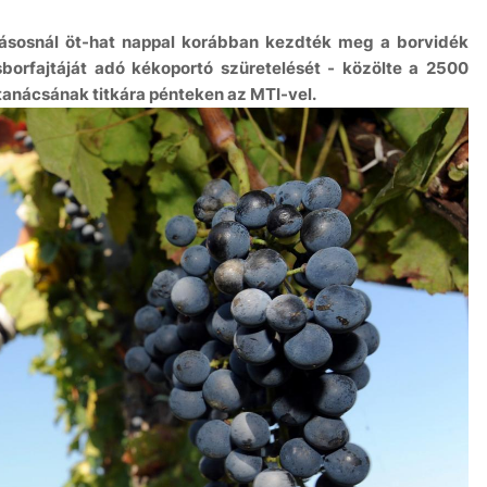
kásosnál öt-hat nappal korábban kezdték meg a borvidék
sborfajtáját adó kékoportó szüretelését - közölte a 2500
tanácsának titkára pénteken az MTI-vel.