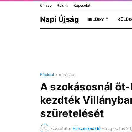
Címlap
Rólunk
Kapcsolat
Napi Újság
BELÜGY
KÜLÜG
Főoldal
borászat
A szokásosnál öt-
kezdték Villányba
szüretelését
közzétette
Hírszerkesztő
-
augusztus 24