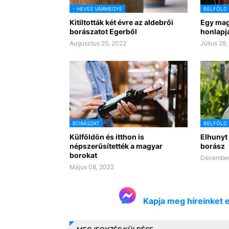
- HEVES VÁRMEGYE
BELFÖLD
Kitiltották két évre az aldebrői
Egy mag
borászatot Egerből
honlapj
Augusztus 25, 2022
Július 28
BORÁSZAT
BELFÖLD
Külföldön és itthon is
Elhunyt
népszerűsítették a magyar
borász
borokat
December
Május 08, 2022
Kapja meg híreinket 