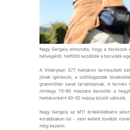
Nagy Gergely elmondta, hogy a borászok 
hétvégétől, hétfőtől kezdődik a borvidék egé
A Villányban 377 hektáron termesztett kék
jónak ígérkezik, a szőlősgazdák bizakodó
gramm/liter savat tartalmaznak. A termés
mintegy 70-80 mázsára becsülte a hegykö
hektáronként 60-92 mázsa között változik.
Nagy Gergely az MTI érdeklődésére jelezt
korábbiakon túl - nem kellett további növé
még kezelni.