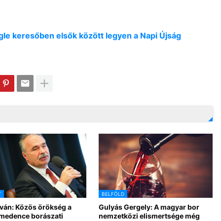
oogle keresőben elsők között legyen a Napi Újság
T
BELFÖLD
tván: Közös örökség a
Gulyás Gergely: A magyar bor
medence borászati
nemzetközi elismertsége még