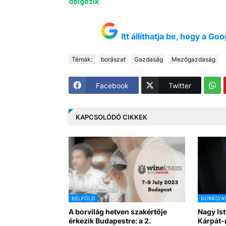
dolgozik
Itt állíthatja be, hogy a G
Témák:
borászat
Gazdaság
Mezőgazdaság
Facebook
Twitter
KAPCSOLÓDÓ CIKKEK
BELFÖLD
BORÁSZA
A borvilág hetven szakértője
Nagy Is
érkezik Budapestre: a 2.
Kárpát-