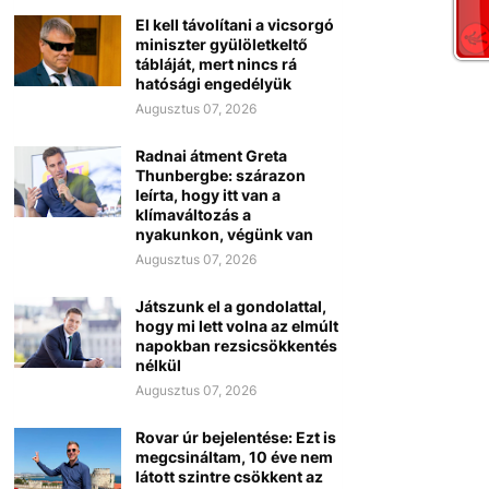
El kell távolítani a vicsorgó
miniszter gyülöletkeltő
tábláját, mert nincs rá
hatósági engedélyük
Augusztus 07, 2026
Radnai átment Greta
Thunbergbe: szárazon
leírta, hogy itt van a
klímaváltozás a
nyakunkon, végünk van
Augusztus 07, 2026
Játszunk el a gondolattal,
hogy mi lett volna az elmúlt
napokban rezsicsökkentés
nélkül
Augusztus 07, 2026
Rovar úr bejelentése: Ezt is
megcsináltam, 10 éve nem
látott szintre csökkent az