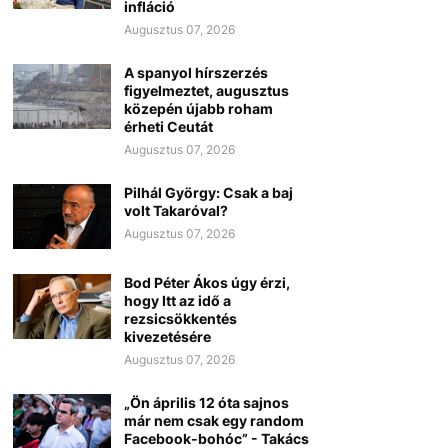
infláció
Augusztus 07, 2026
A spanyol hírszerzés
figyelmeztet, augusztus
közepén újabb roham
érheti Ceutát
Augusztus 07, 2026
Pilhál György: Csak a baj
volt Takaróval?
Augusztus 07, 2026
Bod Péter Ákos úgy érzi,
hogy Itt az idő a
rezsicsökkentés
kivezetésére
Augusztus 07, 2026
„Ön április 12 óta sajnos
már nem csak egy random
Facebook-bohóc” - Takács