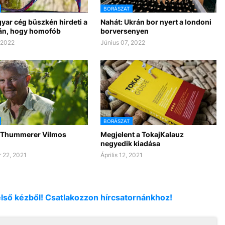
BORÁSZAT
yar cég büszkén hirdeti a
Nahát: Ukrán bor nyert a londoni
án, hogy homofób
borversenyen
, 2022
Június 07, 2022
BORÁSZAT
 Thummerer Vilmos
Megjelent a TokajKalauz
negyedik kiadása
 22, 2021
Április 12, 2021
első kézből! Csatlakozzon hírcsatornánkhoz!