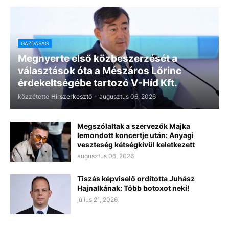
GAZDASÁG
Megnyerte első közbeszerzését a
választások óta a Mészáros Lőrinc
érdekeltségébe tartozó V-Híd Kft.
közzétette
Hírszerkesztő
-
augusztus 06, 2026
Megszólaltak a szervezők Majka
lemondott koncertje után: Anyagi
veszteség kétségkívül keletkezett
augusztus 06, 2026
Tiszás képviselő ordította Juhász
Hajnalkának: Több botoxot neki!
július 21, 2026