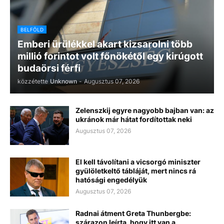
BELFÖLD
Emberi ürülékkel akart kizsarolni több
millió forintot volt főnökétől egy kirúgott
budaörsi férfi
közzétette
Unknown
-
Augusztus 07, 2026
Zelenszkij egyre nagyobb bajban van: az
ukránok már hátat fordítottak neki
Augusztus 07, 2026
El kell távolítani a vicsorgó miniszter
gyülöletkeltő tábláját, mert nincs rá
hatósági engedélyük
Augusztus 07, 2026
Radnai átment Greta Thunbergbe:
szárazon leírta, hogy itt van a