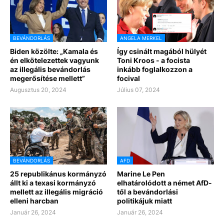
BEVÁNDORLÁS
ANGELA MERKEL
Biden közölte: „Kamala és
Így csinált magából hülyét
én elkötelezettek vagyunk
Toni Kroos - a focista
az illegális bevándorlás
inkább foglalkozzon a
megerősítése mellett”
focival
Augusztus 20, 2024
Július 07, 2024
BEVÁNDORLÁS
AFD
25 republikánus kormányzó
Marine Le Pen
állt ki a texasi kormányzó
elhatárolódott a német AfD-
mellett az illegális migráció
től a bevándorlási
elleni harcban
politikájuk miatt
Január 26, 2024
Január 26, 2024