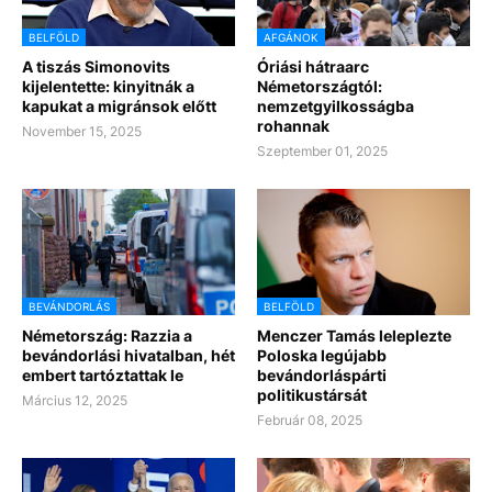
BELFÖLD
AFGÁNOK
A tiszás Simonovits
Óriási hátraarc
kijelentette: kinyitnák a
Németországtól:
kapukat a migránsok előtt
nemzetgyilkosságba
rohannak
November 15, 2025
Szeptember 01, 2025
BEVÁNDORLÁS
BELFÖLD
Németország: Razzia a
Menczer Tamás leleplezte
bevándorlási hivatalban, hét
Poloska legújabb
embert tartóztattak le
bevándorláspárti
politikustársát
Március 12, 2025
Február 08, 2025