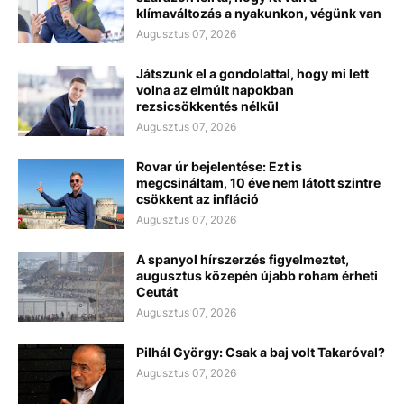
klímaváltozás a nyakunkon, végünk van
Augusztus 07, 2026
Játszunk el a gondolattal, hogy mi lett
volna az elmúlt napokban
rezsicsökkentés nélkül
Augusztus 07, 2026
Rovar úr bejelentése: Ezt is
megcsináltam, 10 éve nem látott szintre
csökkent az infláció
Augusztus 07, 2026
A spanyol hírszerzés figyelmeztet,
augusztus közepén újabb roham érheti
Ceutát
Augusztus 07, 2026
Pilhál György: Csak a baj volt Takaróval?
Augusztus 07, 2026