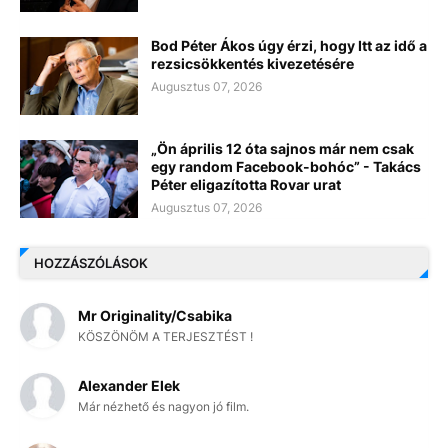
Bod Péter Ákos úgy érzi, hogy Itt az idő a
rezsicsökkentés kivezetésére
Augusztus 07, 2026
„Ön április 12 óta sajnos már nem csak
egy random Facebook-bohóc” - Takács
Péter eligazította Rovar urat
Augusztus 07, 2026
HOZZÁSZÓLÁSOK
Mr Originality/Csabika
KÖSZÖNÖM A TERJESZTÉST !
Alexander Elek
Már nézhető és nagyon jó film.