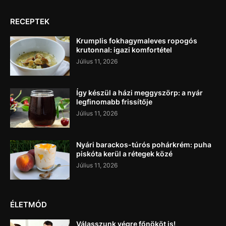
RECEPTEK
Krumplis fokhagymaleves ropogós
krutonnal: igazi komfortétel
Július 11, 2026
Így készül a házi meggyszörp: a nyár
legfinomabb frissítője
Július 11, 2026
Nyári barackos-túrós pohárkrém: puha
piskóta kerül a rétegek közé
Július 11, 2026
ÉLETMÓD
Válasszunk végre főnököt is!