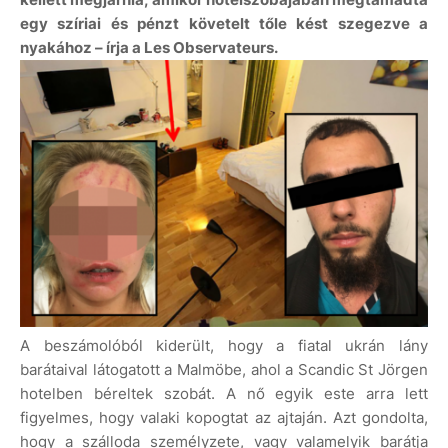
egy szíriai és pénzt követelt tőle kést szegezve a
nyakához – írja a Les Observateurs.
A beszámolóból kiderült, hogy a fiatal ukrán lány
barátaival látogatott a Malmöbe, ahol a Scandic St Jörgen
hotelben béreltek szobát. A nő egyik este arra lett
figyelmes, hogy valaki kopogtat az ajtaján. Azt gondolta,
hogy a szálloda személyzete, vagy valamelyik barátja