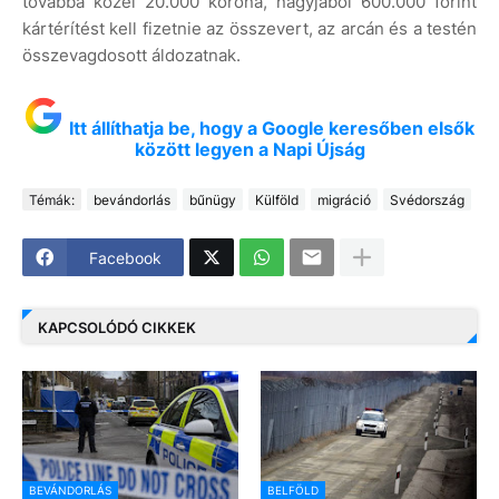
továbbá közel 20.000 korona, nagyjából 600.000 forint
kártérítést kell fizetnie az összevert, az arcán és a testén
összevagdosott áldozatnak.
Itt állíthatja be, hogy a Google keresőben elsők
között legyen a Napi Újság
Témák:
bevándorlás
bűnügy
Külföld
migráció
Svédország
Facebook
KAPCSOLÓDÓ CIKKEK
BEVÁNDORLÁS
BELFÖLD