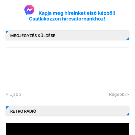
Kapja meg híreinket első kézből!
Csatlakozzon hírcsatornánkhoz!
MEGJEGYZÉS KÜLDÉSE
Újabb
Régebbi
RETRO RÁDIÓ