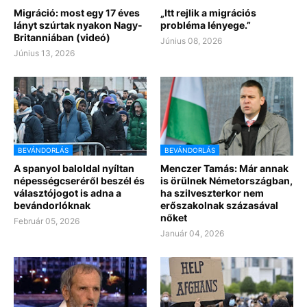
Migráció: most egy 17 éves
„Itt rejlik a migrációs
lányt szúrtak nyakon Nagy-
probléma lényege.”
Britanniában (videó)
Június 08, 2026
Június 13, 2026
BEVÁNDORLÁS
BEVÁNDORLÁS
A spanyol baloldal nyíltan
Menczer Tamás: Már annak
népességcseréről beszél és
is örülnek Németországban,
választójogot is adna a
ha szilveszterkor nem
bevándorlóknak
erőszakolnak százasával
nőket
Február 05, 2026
Január 04, 2026