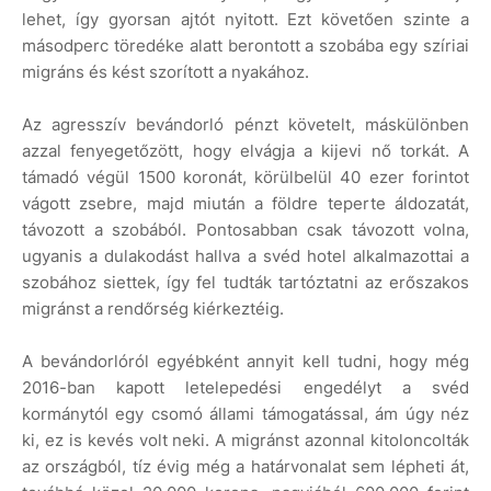
lehet, így gyorsan ajtót nyitott. Ezt követően szinte a
másodperc töredéke alatt berontott a szobába egy szíriai
migráns és kést szorított a nyakához.
Az agresszív bevándorló pénzt követelt, máskülönben
azzal fenyegetőzött, hogy elvágja a kijevi nő torkát. A
támadó végül 1500 koronát, körülbelül 40 ezer forintot
vágott zsebre, majd miután a földre teperte áldozatát,
távozott a szobából. Pontosabban csak távozott volna,
ugyanis a dulakodást hallva a svéd hotel alkalmazottai a
szobához siettek, így fel tudták tartóztatni az erőszakos
migránst a rendőrség kiérkeztéig.
A bevándorlóról egyébként annyit kell tudni, hogy még
2016-ban kapott letelepedési engedélyt a svéd
kormánytól egy csomó állami támogatással, ám úgy néz
ki, ez is kevés volt neki. A migránst azonnal kitoloncolták
az országból, tíz évig még a határvonalat sem lépheti át,