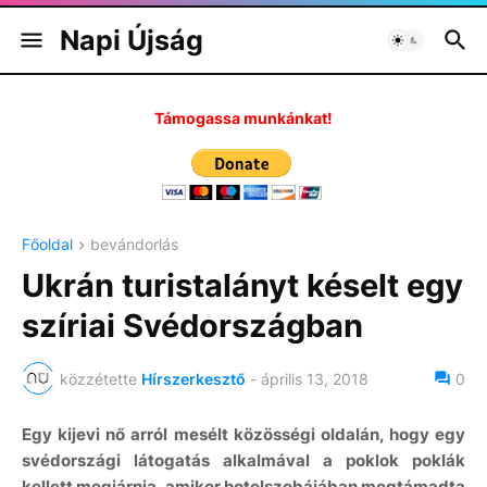
Napi Újság
Támogassa munkánkat!
Főoldal
bevándorlás
Ukrán turistalányt késelt egy
szíriai Svédországban
közzétette
Hírszerkesztő
-
április 13, 2018
0
Egy kijevi nő arról mesélt közösségi oldalán, hogy egy
svédországi látogatás alkalmával a poklok poklák
kellett megjárnia, amikor hotelszobájában megtámadta