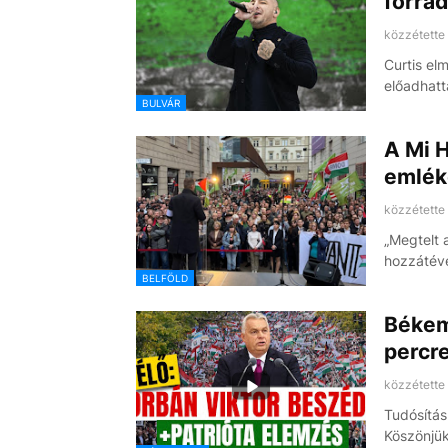
forrad
közzétette
Curtis el
előadhat
BULVÁR
A Mi 
emlék
közzétette
„Megtelt 
hozzátéve
BELFÖLD
Békeme
percr
közzétette
Tudósítás
Köszönjük