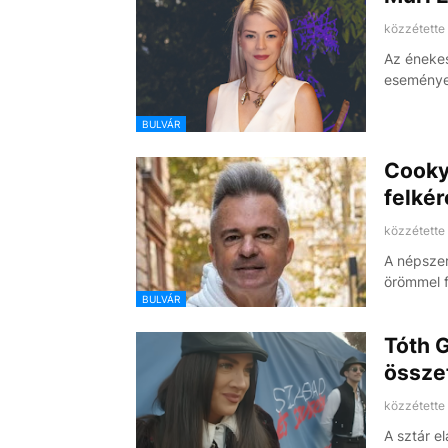
közzétette
Az énekes
eseménye
BULVÁR
Cooky
felkér
közzétette
A népszer
örömmel 
BULVÁR
Tóth G
összet
közzétette
A sztár e