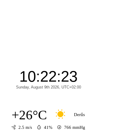
+26°C
Derűs
2.5 m/s
41%
766
mmHg