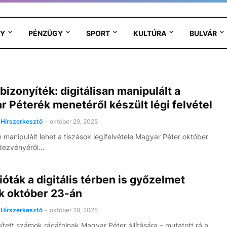
Y
PÉNZÜGY
SPORT
KULTÚRA
BULVÁR
bizonyíték: digitálisan manipulált a
 Péterék menetéről készült légi felvétel
Hírszerkesztő
-
október 29, 2025
n manipulált lehet a tiszások légifelvétele Magyar Péter október
ndezvényéről…
ióták a digitális térben is győzelmet
ak október 23-án
Hírszerkesztő
-
október 28, 2025
ített számok rácáfolnak Magyar Péter állítására – mutatott rá a