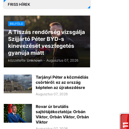
FRISS HÍREK
BELFÖLD
A Tiszás rendőrség vizsgálja
Szijjártó Péter BYD-s
kinevezését vesztegetés
gyanúja miatt
közzétette
Unknown
-
Augusztus 07, 2026
Tarjányi Péter a közmédiás
csörtéről: ez az ország
képtelen az újrakezdésre
Augusztus 07, 2026
Rovar úr brutális
sajtótájékoztatója: Orbán
Viktor, Orbán Viktor, Orbán
Viktor
Augusztus 07, 2026