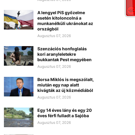
A lengyel PiS győzelme
esetén kitoloncolná a
munkanélküli ukránokat az
országból
Augusztus 07, 2026
Szenzációs honfoglalás
kori aranyleletekre
bukkantak Pest megyében
Augusztus 07, 2026
Borsa Miklós is megszólalt,
miután egy nap alatt
kivágták az új közmédiából
Augusztus 07, 2026
Egy 14 éves lány és egy 20
éves férfi fulladt a Sajóba
Augusztus 07, 2026