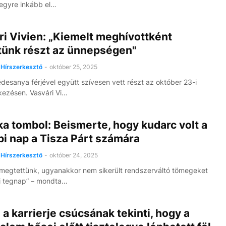
egyre inkább el…
i Vivien: „Kiemelt meghívottként
tünk részt az ünnepségen"
Hírszerkesztő
-
október 25, 2025
édesanya férjével együtt szívesen vett részt az október 23-i
ezésen. Vasvári Vi…
a tombol: Beismerte, hogy kudarc volt a
i nap a Tisza Párt számára
Hírszerkesztő
-
október 24, 2025
megtettünk, ugyanakkor nem sikerült rendszerváltó tömegeket
i tegnap” – mondta…
 a karrierje csúcsának tekinti, hogy a