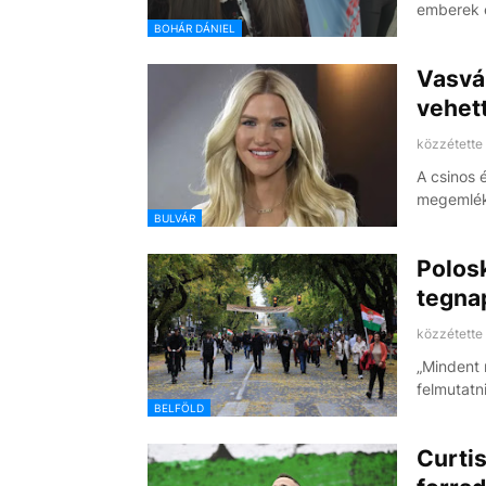
emberek 
BOHÁR DÁNIEL
Vasvár
vehet
közzétette
A csinos 
megemlék
BULVÁR
Polosk
tegnap
közzétette
„Mindent 
felmutatn
BELFÖLD
Curtis