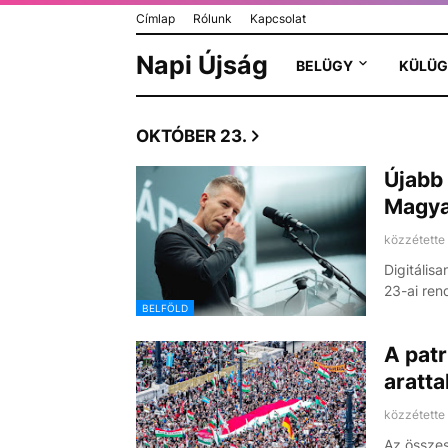
Címlap
Rólunk
Kapcsolat
Napi Újság
BELÜGY
KÜLÜG
OKTÓBER 23.
Újabb 
Magyar
közzétette
Digitálisa
23-ai re
BELFÖLD
A patr
aratt
közzétette
Az összes