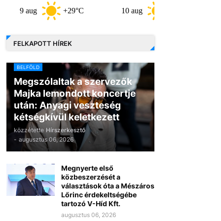
aug
+29°C
10 aug
+33°C
11 aug
FELKAPOTT HÍREK
BELFÖLD
Megszólaltak a szervezők
Majka lemondott koncertje
után: Anyagi veszteség
kétségkívül keletkezett
közzétette
Hírszerkesztő
-
augusztus 06, 2026
Megnyerte első
közbeszerzését a
választások óta a Mészáros
Lőrinc érdekeltségébe
tartozó V-Híd Kft.
augusztus 06, 2026