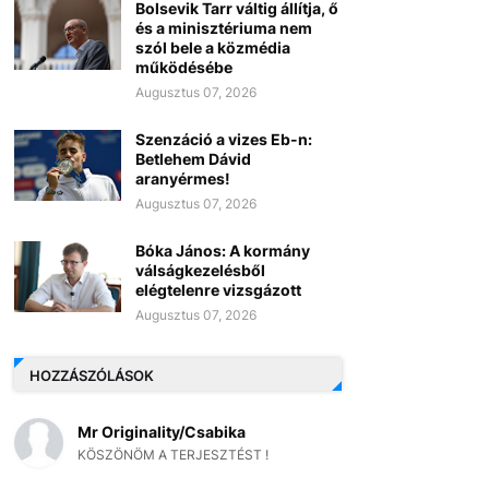
Bolsevik Tarr váltig állítja, ő
és a minisztériuma nem
szól bele a közmédia
működésébe
Augusztus 07, 2026
Szenzáció a vizes Eb-n:
Betlehem Dávid
aranyérmes!
Augusztus 07, 2026
Bóka János: A kormány
válságkezelésből
elégtelenre vizsgázott
Augusztus 07, 2026
HOZZÁSZÓLÁSOK
Mr Originality/Csabika
KÖSZÖNÖM A TERJESZTÉST !