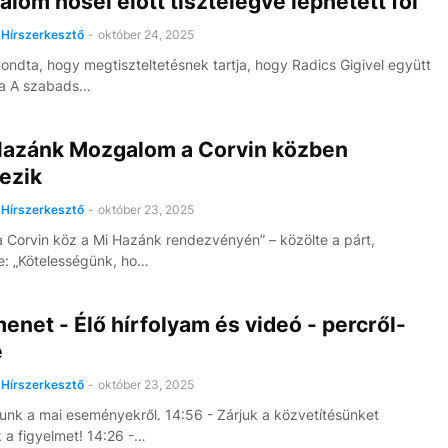
alom hősei előtt tisztelegve léphetett föl
Hírszerkesztő
-
október 24, 2025
mondta, hogy megtiszteltetésnek tartja, hogy Radics Gigivel együtt
ta A szabads…
Hazánk Mozgalom a Corvin közben
ezik
Hírszerkesztő
-
október 23, 2025
a Corvin köz a Mi Hazánk rendezvényén” – közölte a párt,
: „Kötelességünk, ho…
net - Élő hírfolyam és videó - percről-
e
Hírszerkesztő
-
október 23, 2025
unk a mai eseményekről. 14:56 - Zárjuk a közvetítésünket
 a figyelmet! 14:26 -…