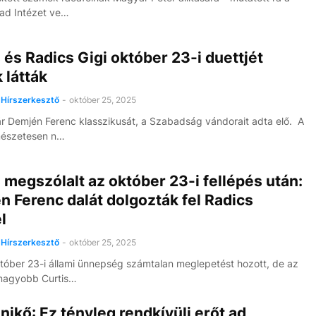
ad Intézet ve…
 és Radics Gigi október 23-i duettjét
k látták
Hírszerkesztő
-
október 25, 2025
ár Demjén Ferenc klasszikusát, a Szabadság vándorait adta elő. A
mészetesen n…
 megszólalt az október 23-i fellépés után:
 Ferenc dalát dolgozták fel Radics
l
Hírszerkesztő
-
október 25, 2025
któber 23-i állami ünnepség számtalan meglepetést hozott, de az
gnagyobb Curtis…
nikő: Ez tényleg rendkívüli erőt ad