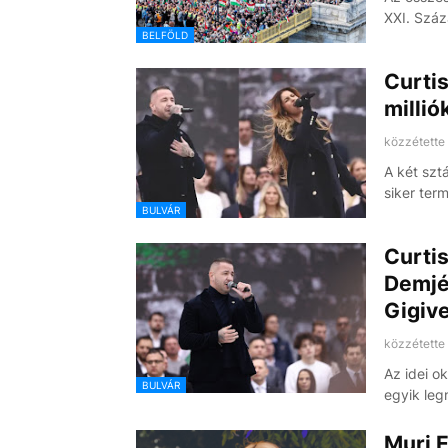
XXI. Száz
BELFÖLD
Curtis
millió
közzétette
A két szt
siker ter
BULVÁR
Curtis
Demjén
Gigive
közzétette
Az idei o
BULVÁR
egyik le
Muri E