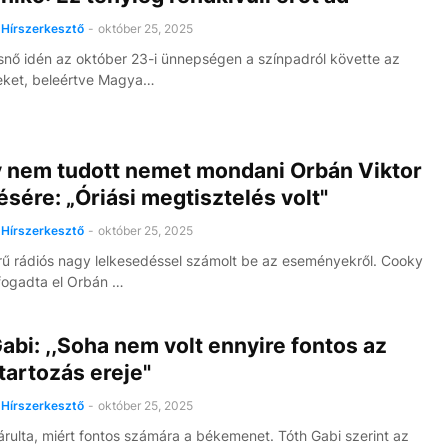
9 
Hírszerkesztő
-
október 25, 2025
nő idén az október 23-i ünnepségen a színpadról követte az
ket, beleértve Magya…
 nem tudott nemet mondani Orbán Viktor
ésére: „Óriási megtisztelés volt"
Hírszerkesztő
-
október 25, 2025
ű rádiós nagy lelkesedéssel számolt be az eseményekről. Cooky
fogadta el Orbán …
abi: ,,Soha nem volt ennyire fontos az
artozás ereje"
Hírszerkesztő
-
október 25, 2025
lárulta, miért fontos számára a békemenet. Tóth Gabi szerint az