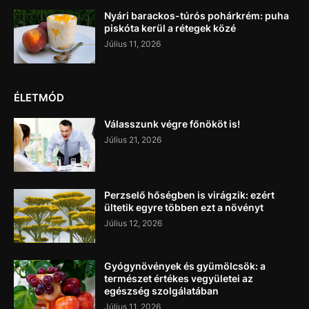
Nyári barackos-túrós pohárkrém: puha
piskóta kerül a rétegek közé
Július 11, 2026
ÉLETMÓD
Válasszunk végre főnököt is!
Július 21, 2026
Perzselő hőségben is virágzik: ezért
ültetik egyre többen ezt a növényt
Július 12, 2026
Gyógynövények és gyümölcsök: a
természet értékes vegyületei az
egészség szolgálatában
Július 11, 2026