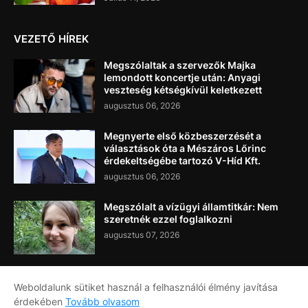
VEZETŐ HÍREK
Megszólaltak a szervezők Majka
lemondott koncertje után: Anyagi
veszteség kétségkívül keletkezett
augusztus 06, 2026
Megnyerte első közbeszerzését a
választások óta a Mészáros Lőrinc
érdekeltségébe tartozó V-Híd Kft.
augusztus 06, 2026
Megszólalt a vízügyi államtitkár: Nem
szeretnék ezzel foglalkozni
augusztus 07, 2026
Weboldalunk sütiket használ a felhasználói élmény javítása
érdekében
Tovább olvasom