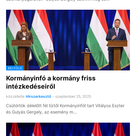
BELFÖLD
Kormányinfó a kormány friss
intézkedéseiről
közzétette
Hírszerkesztő
-
szeptember 25, 2025
Csütörtök délelőtt fél tíztől Kormányinfót tart Vitályos Eszter
és Gulyás Gergely, az esemény m…