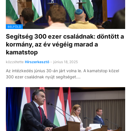
BELFÖLD
Segítség 300 ezer családnak: döntött a
kormány, az év végéig marad a
kamatstop
közzétette
Hírszerkesztő
-
június 18, 2025
Az intézkedés június 30-án járt volna le. A kamatstop közel
300 ezer családnak nyújt segítséget.…