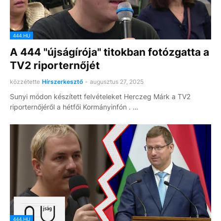
444.HU
A 444 "újságírója" titokban fotózgatta a
TV2 riporternőjét
közzétette
Hírszerkesztő
-
augusztus 27, 2025
Sunyi módon készített felvételeket Herczeg Márk a TV2
riporternőjéről a hétfői Kormányinfón . …
444.HU