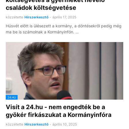
családok költségvetése
közzétette
Hírszerkesztő
-
április 17, 2025
Húsvét előtt is ülésezett a kormány, a döntésekről pedig még
ma be is számolnak a Kormányinfón. …
24.HU
Visít a 24.hu - nem engedték be a
gyökér firkászukat a Kormányinfóra
közzétette
Hírszerkesztő
-
április 10, 2025