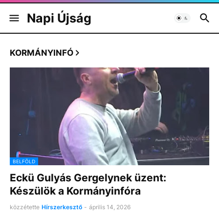
Napi Újság
KORMÁNYINFÓ
BELFÖLD
Eckü Gulyás Gergelynek üzent:
Készülök a Kormányinfóra
közzétette
Hírszerkesztő
-
április 14, 2026