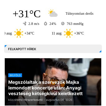
+31°C
Túlnyomóan derűs
2.8 m/s
24%
763
mmHg
+34°C
11 aug
+36°C
12 aug
+2
FELKAPOTT HÍREK
BELFÖLD
Megszólaltak a szervezők Majka
lemondott koncertje után: Anyagi
veszteség kétségkívül keletkezett
közzétette
Hírszerkesztő
-
augusztus 06, 2026