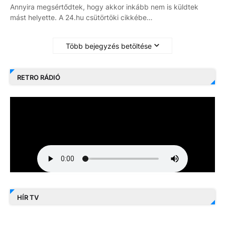
Annyira megsértődtek, hogy akkor inkább nem is küldtek
mást helyette. A 24.hu csütörtöki cikkébe…
Több bejegyzés betöltése
RETRO RÁDIÓ
HÍR TV