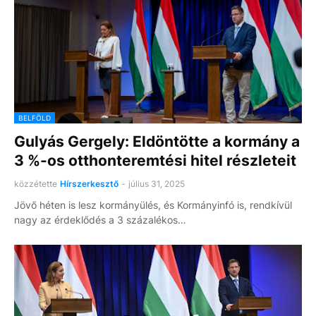
BELFÖLD
Gulyás Gergely: Eldöntötte a kormány a
3 %-os otthonteremtési hitel részleteit
közzétette
Hírszerkesztő
-
július 31, 2025
Jövő héten is lesz kormányülés, és Kormányinfó is, rendkívül
nagy az érdeklődés a 3 százalékos…