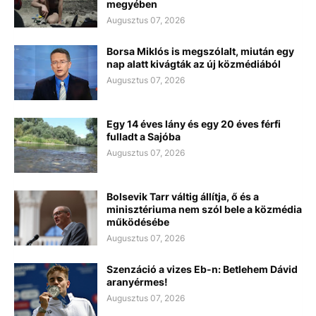
megyében
Augusztus 07, 2026
Borsa Miklós is megszólalt, miután egy
nap alatt kivágták az új közmédiából
Augusztus 07, 2026
Egy 14 éves lány és egy 20 éves férfi
fulladt a Sajóba
Augusztus 07, 2026
Bolsevik Tarr váltig állítja, ő és a
minisztériuma nem szól bele a közmédia
működésébe
Augusztus 07, 2026
Szenzáció a vizes Eb-n: Betlehem Dávid
aranyérmes!
Augusztus 07, 2026