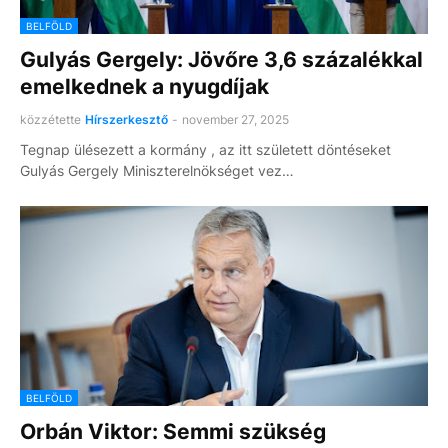
BELFÖLD
Gulyás Gergely: Jövőre 3,6 százalékkal
emelkednek a nyugdíjak
közzétette
Hírszerkesztő
-
november 27, 2025
Tegnap ülésezett a kormány , az itt született döntéseket
Gulyás Gergely Miniszterelnökséget vez…
BELFÖLD
Orbán Viktor: Semmi szükség