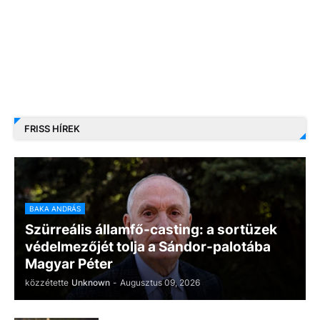
FRISS HÍREK
BAKA ANDRÁS
Szürreális államfő-casting: a sortüzek
védelmezőjét tolja a Sándor-palotába
Magyar Péter
közzétette
Unknown
-
Augusztus 09, 2026