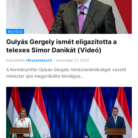
BELFÖLD
Gulyás Gergely ismét eligazította a
telexes Simor Danikát (Videó)
közzétette
Hírszerkesztő
-
november 27, 2025
A Kormányinfón Gulyás Gergely miniszterelnökséget vezető
miniszter újra megpróbálta felvilágos…