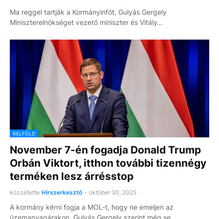
Ma reggel tartják a Kormányinfót, Gulyás Gergely
Miniszterelnökséget vezető miniszter és Vitály…
BELFÖLD
November 7-én fogadja Donald Trump
Orbán Viktort, itthon további tizennégy
terméken lesz árrésstop
közzétette
Hírszerkesztő
-
október 30, 2025
A kormány kérni fogja a MOL-t, hogy ne emeljen az
üzemanyagárakon Gulyás Gergely szerint még se…