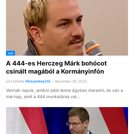
444
A 444-es Herczeg Márk bohócot
csinált magából a Kormányinfón
közzétette
Hírszerkesztő
-
december 26, 2025
Vannak napok, amikor jobb lenne ágyban maradni, és van a
mai nap, amit a 444 munkatársa val…