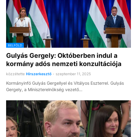
BELFÖLD
Gulyás Gergely: Októberben indul a
kormány adós nemzeti konzultációja
közzétette
Hírszerkesztő
-
szeptember 11, 2025
Kormányinfó Gulyás Gergellyel és Vitályos Eszterrel. Gulyás
Gergely, a Miniszterelnökség vezető…