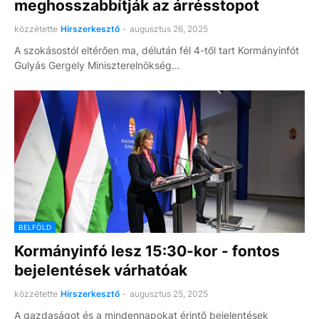
meghosszabbítják az árrésstopot
közzétette
Hírszerkesztő
-
augusztus 26, 2025
A szokásostól eltérően ma, délután fél 4-től tart Kormányinfót
Gulyás Gergely Miniszterelnökség…
BELFÖLD
Kormányinfó lesz 15:30-kor - fontos
bejelentések várhatóak
közzétette
Hírszerkesztő
-
augusztus 25, 2025
A gazdaságot és a mindennapokat érintő bejelentések