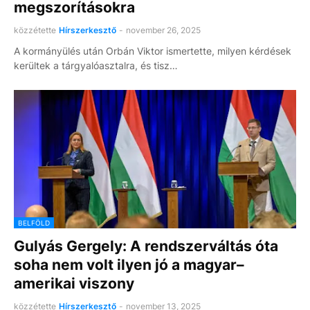
megszorításokra
közzétette
Hírszerkesztő
-
november 26, 2025
A kormányülés után Orbán Viktor ismertette, milyen kérdések
kerültek a tárgyalóasztalra, és tisz…
BELFÖLD
Gulyás Gergely: A rendszerváltás óta
soha nem volt ilyen jó a magyar–
amerikai viszony
közzétette
Hírszerkesztő
-
november 13, 2025