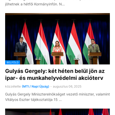
jöhetnek a hétfői Kormányinfón. N…
BELFÖLD
Gulyás Gergely: két héten belül jön az
ipar- és munkahelyvédelmi akcióterv
közzétette
(MTI / Napi Újság)
-
augusztus 06, 2025
Gulyás Gergely Miniszterelnökséget vezető miniszter, valamint
Vitályos Eszter tájékoztatója 15 …