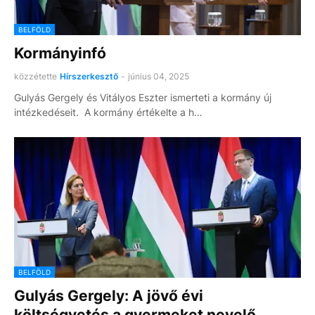
BELFÖLD
Kormányinfó
közzétette
Hírszerkesztő
-
június 04, 2025
Gulyás Gergely és Vitályos Eszter ismerteti a kormány új
intézkedéseit. A kormány értékelte a h…
BELFÖLD
Gulyás Gergely: A jövő évi
költségvetés a gyermeket nevelő