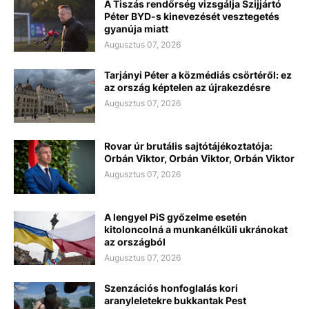
A Tiszás rendőrség vizsgálja Szijjártó
Péter BYD-s kinevezését vesztegetés
gyanúja miatt
Augusztus 07, 2026
Tarjányi Péter a közmédiás csörtéről: ez
az ország képtelen az újrakezdésre
Augusztus 07, 2026
Rovar úr brutális sajtótájékoztatója:
Orbán Viktor, Orbán Viktor, Orbán Viktor
Augusztus 07, 2026
A lengyel PiS győzelme esetén
kitoloncolná a munkanélküli ukránokat
az országból
Augusztus 07, 2026
Szenzációs honfoglalás kori
aranyleletekre bukkantak Pest