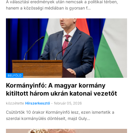
A választási eredmények után nemcsak a politikai térben,
hanem a közösségi médiában is gyorsan f…
BELFÖLD
Kormányinfó: A magyar kormány
kitiltott három ukrán katonai vezetőt
közzétette
Hírszerkesztő
-
február 05, 2026
Csütörtök 10 órakor Kormányinfó lesz, ezen ismertetik a
szerdai kormányülés döntéseit, majd Guly…