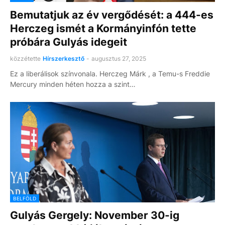
Bemutatjuk az év vergődését: a 444-es
Herczeg ismét a Kormányinfón tette
próbára Gulyás idegeit
közzétette
Hírszerkesztő
-
augusztus 27, 2025
Ez a liberálisok színvonala. Herczeg Márk , a Temu-s Freddie
Mercury minden héten hozza a szint…
BELFÖLD
Gulyás Gergely: November 30-ig