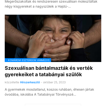
Megerőszakoltak és rendszeresen szexuálisan molesztáltak
négy kisgyereket a nagyszüleik a Hajdú-…
- KOMÁROM-ESZTERGOM VÁRMEGYE
Szexuálisan bántalmazták és verték
gyerekeiket a tatabányai szülők
közzétette
Hírszerkesztő
-
október 25, 2023
A gyermekek mosdatlanul, koszos ruhában, éhesen jártak
óvodába, iskolába A Tatabányai Törvényszé…