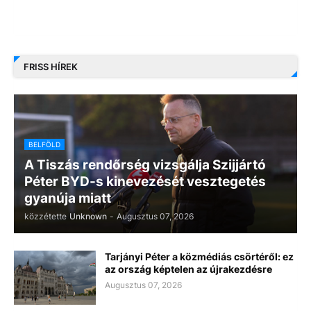
FRISS HÍREK
BELFÖLD
A Tiszás rendőrség vizsgálja Szijjártó
Péter BYD-s kinevezését vesztegetés
gyanúja miatt
közzétette
Unknown
-
Augusztus 07, 2026
Tarjányi Péter a közmédiás csörtéről: ez
az ország képtelen az újrakezdésre
Augusztus 07, 2026