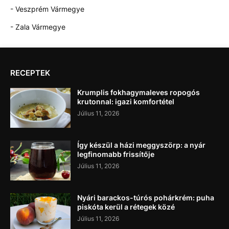
- Veszprém Vármegye
- Zala Vármegye
RECEPTEK
Krumplis fokhagymaleves ropogós
krutonnal: igazi komfortétel
Július 11, 2026
Így készül a házi meggyszörp: a nyár
legfinomabb frissítője
Július 11, 2026
Nyári barackos-túrós pohárkrém: puha
piskóta kerül a rétegek közé
Július 11, 2026