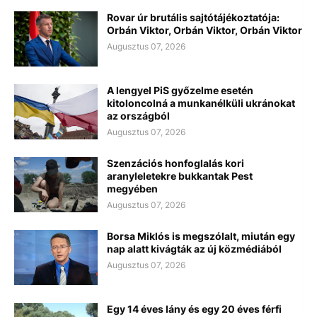
Rovar úr brutális sajtótájékoztatója:
Orbán Viktor, Orbán Viktor, Orbán Viktor
Augusztus 07, 2026
A lengyel PiS győzelme esetén
kitoloncolná a munkanélküli ukránokat
az országból
Augusztus 07, 2026
Szenzációs honfoglalás kori
aranyleletekre bukkantak Pest
megyében
Augusztus 07, 2026
Borsa Miklós is megszólalt, miután egy
nap alatt kivágták az új közmédiából
Augusztus 07, 2026
Egy 14 éves lány és egy 20 éves férfi