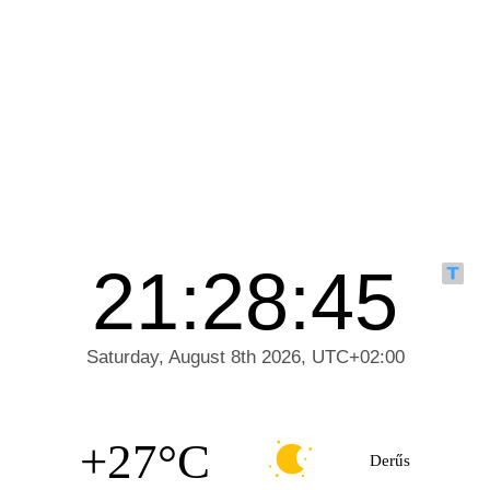
+27°C
Derűs