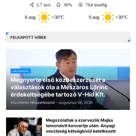
2.7 m/s
30%
764
mmHg
8 aug
+30°C
9 aug
+30°C
FELKAPOTT HÍREK
GAZDASÁG
Megnyerte első közbeszerzését a
választások óta a Mészáros Lőrinc
érdekeltségébe tartozó V-Híd Kft.
közzétette
Hírszerkesztő
-
augusztus 06, 2026
Megszólaltak a szervezők Majka
lemondott koncertje után: Anyagi
veszteség kétségkívül keletkezett