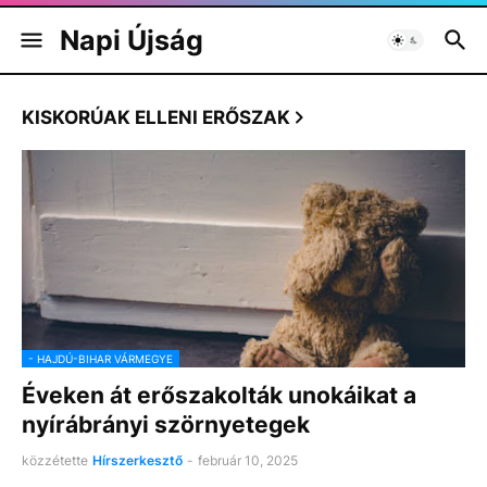
Napi Újság
KISKORÚAK ELLENI ERŐSZAK
- HAJDÚ-BIHAR VÁRMEGYE
Éveken át erőszakolták unokáikat a
nyírábrányi szörnyetegek
közzétette
Hírszerkesztő
-
február 10, 2025