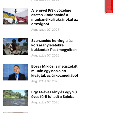
A lengyel PiS győzelme
esetén kitoloncolná a
munkanélküli ukránokat az
országból
Augusztus 07, 2026
Szenzációs honfoglalás
kori aranyleletekre
bukkantak Pest megyében
Augusztus 07, 2026
Borsa Miklós is megszólalt,
miután egy nap alatt
kivágták az új közmédiából
Augusztus 07, 2026
Egy 14 éves lány és egy 20
éves férfi fulladt a Sajóba
Augusztus 07, 2026