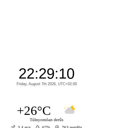
+26°C
Túlnyomóan derűs
3.4 m/s
67%
763
mmHg