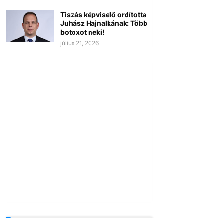
Tiszás képviselő ordította
Juhász Hajnalkának: Több
botoxot neki!
július 21, 2026