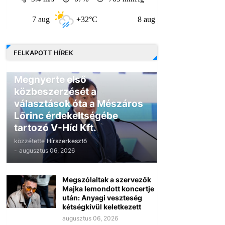
7 aug
+32°C
8 aug
+30°C
9
FELKAPOTT HÍREK
GAZDASÁG
Megnyerte első
közbeszerzését a
választások óta a Mészáros
Lőrinc érdekeltségébe
tartozó V-Híd Kft.
közzétette
Hírszerkesztő
-
augusztus 06, 2026
Megszólaltak a szervezők
Majka lemondott koncertje
után: Anyagi veszteség
kétségkívül keletkezett
augusztus 06, 2026