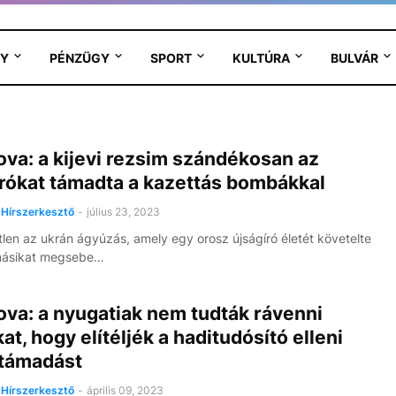
Y
PÉNZÜGY
SPORT
KULTÚRA
BULVÁR
va: a kijevi rezsim szándékosan az
írókat támadta a kazettás bombákkal
Hírszerkesztő
-
július 23, 2023
len az ukrán ágyúzás, amely egy orosz újságíró életét követelte
másikat megsebe…
va: a nyugatiak nem tudták rávenni
t, hogy elítéljék a haditudósító elleni
rtámadást
Hírszerkesztő
-
április 09, 2023