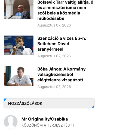
Bolsevik Tarr váltig állítja, ő
és a minisztériuma nem
szól bele a közmédia
működésébe
Augusztus 07, 2026
Szenzáció a vizes Eb-n:
Betlehem Dávid
aranyérmes!
Augusztus 07, 2026
Bóka János: A kormány
válságkezelésből
elégtelenre vizsgázott
Augusztus 07, 2026
HOZZÁSZÓLÁSOK
Mr Originality/Csabika
KÖSZÖNÖM A TERJESZTÉST !