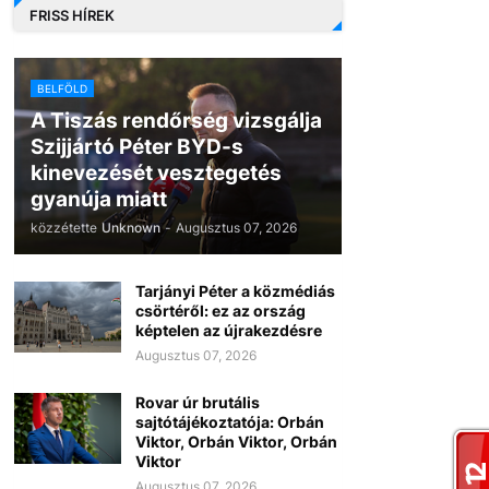
FRISS HÍREK
BELFÖLD
A Tiszás rendőrség vizsgálja
Szijjártó Péter BYD-s
kinevezését vesztegetés
gyanúja miatt
közzétette
Unknown
-
Augusztus 07, 2026
Tarjányi Péter a közmédiás
csörtéről: ez az ország
képtelen az újrakezdésre
Augusztus 07, 2026
Rovar úr brutális
sajtótájékoztatója: Orbán
Viktor, Orbán Viktor, Orbán
Viktor
Augusztus 07, 2026