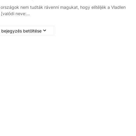
 országok nem tudták rávenni magukat, hogy elítéljék a Vladlen
j [valódi neve:…
 bejegyzés betöltése