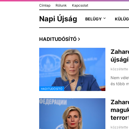
Címlap
Rólunk
Kapcsolat
Napi Újság
BELÜGY
KÜLÜG
HADITUDÓSÍTÓ
Zaharo
újság
közzétette
Nem vélet
és több 
HADITUDÓSÍTÓ
Zaharo
maguka
terro
közzétette