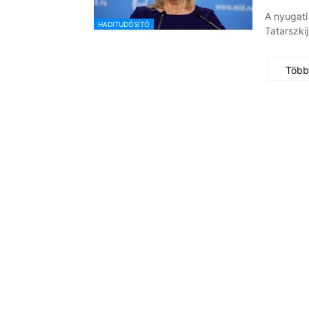
A nyugati
HADITUDÓSÍTÓ
Tatarszki
Több