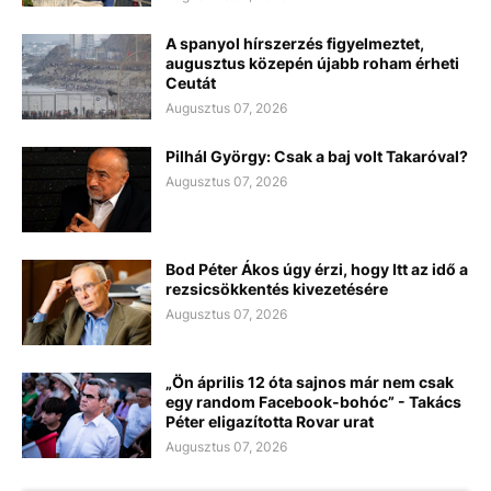
A spanyol hírszerzés figyelmeztet,
augusztus közepén újabb roham érheti
Ceutát
Augusztus 07, 2026
Pilhál György: Csak a baj volt Takaróval?
Augusztus 07, 2026
Bod Péter Ákos úgy érzi, hogy Itt az idő a
rezsicsökkentés kivezetésére
Augusztus 07, 2026
„Ön április 12 óta sajnos már nem csak
egy random Facebook-bohóc” - Takács
Péter eligazította Rovar urat
Augusztus 07, 2026