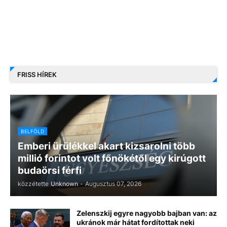
FRISS HÍREK
BELFÖLD
Emberi ürülékkel akart kizsarolni több
millió forintot volt főnökétől egy kirúgott
budaörsi férfi
közzétette
Unknown
-
Augusztus 07, 2026
Zelenszkij egyre nagyobb bajban van: az
ukránok már hátat fordítottak neki