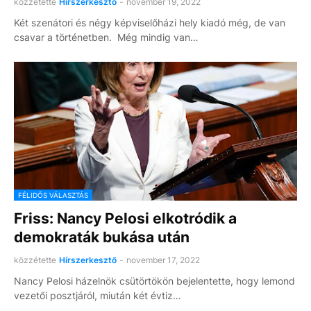
közzétette
Hírszerkesztő
-
november 19, 2022
Két szenátori és négy képviselőházi hely kiadó még, de van
csavar a történetben. Még mindig van…
FÉLIDŐS VÁLASZTÁS
Friss: Nancy Pelosi elkotródik a
demokraták bukása után
közzétette
Hírszerkesztő
-
november 17, 2022
Nancy Pelosi házelnök csütörtökön bejelentette, hogy lemond
vezetői posztjáról, miután két évtiz…