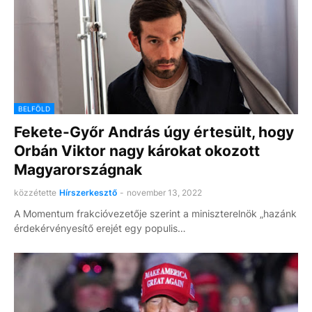
BELFÖLD
Fekete-Győr András úgy értesült, hogy
Orbán Viktor nagy károkat okozott
Magyarországnak
közzétette
Hírszerkesztő
-
november 13, 2022
A Momentum frakcióvezetője szerint a miniszterelnök „hazánk
érdekérvényesítő erejét egy populis…