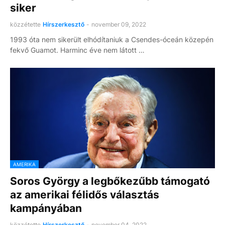
siker
közzétette
Hírszerkesztő
-
november 09, 2022
1993 óta nem sikerült elhódítaniuk a Csendes-óceán közepén
fekvő Guamot. Harminc éve nem látott …
AMERIKA
Soros György a legbőkezűbb támogató
az amerikai félidős választás
kampányában
közzétette
Hírszerkesztő
-
november 04, 2022