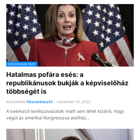
DEMOKRATA PÁRT
Hatalmas pofára esés: a
republikánusok bukják a képviselőház
többségét is
közzétette
Hírszerkesztő
-
november 14, 2022
A beérkező levélszavazatok miatt sem lehet kizárni, hogy
végül az amerikai Kongresszus alsóház…