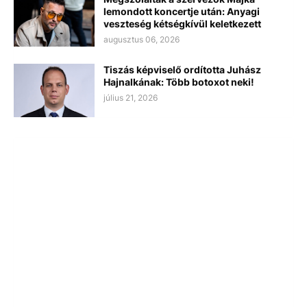
lemondott koncertje után: Anyagi
veszteség kétségkívül keletkezett
augusztus 06, 2026
Tiszás képviselő ordította Juhász
Hajnalkának: Több botoxot neki!
július 21, 2026