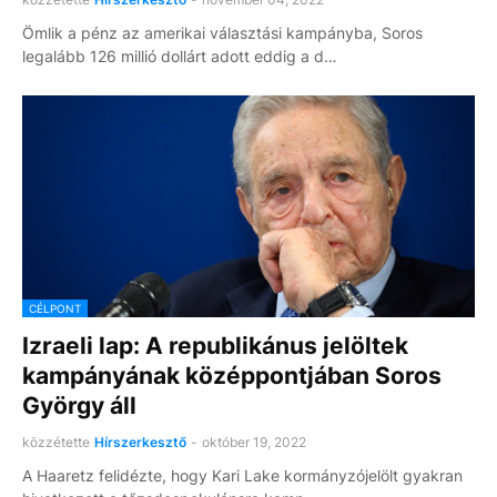
Ömlik a pénz az amerikai választási kampányba, Soros
legalább 126 millió dollárt adott eddig a d…
CÉLPONT
Izraeli lap: A republikánus jelöltek
kampányának középpontjában Soros
György áll
közzétette
Hírszerkesztő
-
október 19, 2022
A Haaretz felidézte, hogy Kari Lake kormányzójelölt gyakran