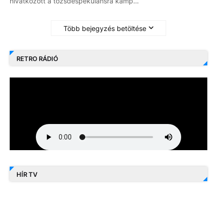
hivatkozott a tőzsdespekulánsra kamp…
Több bejegyzés betöltése
RETRO RÁDIÓ
HÍR TV