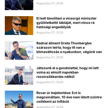
Augusztus 07, 2026
El kell távolítani a vicsorgó miniszter
gyülöletkeltő tábláját, mert nincs rá
hatósági engedélyük
Augusztus 07, 2026
Radnai átment Greta Thunbergbe:
szárazon leírta, hogy itt van a
klímaváltozás a nyakunkon, végünk van
Augusztus 07, 2026
Játszunk el a gondolattal, hogy mi lett
volna az elmúlt napokban
rezsicsökkentés nélkül
Augusztus 07, 2026
Rovar úr bejelentése: Ezt is
megcsináltam, 10 éve nem látott szintre
csökkent az infláció
Augusztus 07, 2026