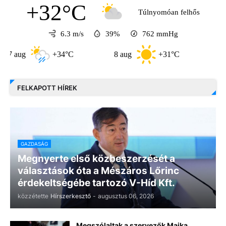
+32°C
Túlnyomóan felhős
6.3 m/s
39%
762
mmHg
+34°C
8 aug
+31°C
9 aug
FELKAPOTT HÍREK
GAZDASÁG
Megnyerte első közbeszerzését a
választások óta a Mészáros Lőrinc
érdekeltségébe tartozó V-Híd Kft.
közzétette
Hírszerkesztő
-
augusztus 06, 2026
Megszólaltak a szervezők Majka