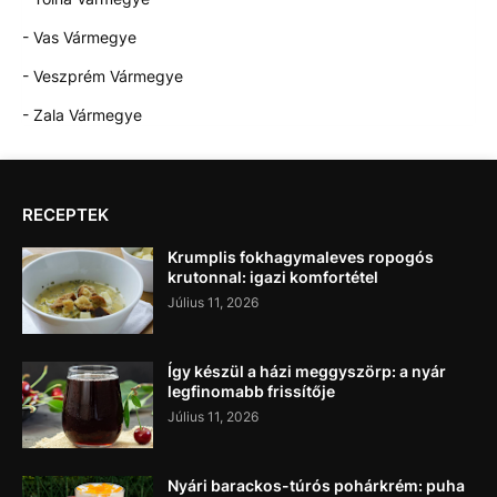
- Vas Vármegye
- Veszprém Vármegye
- Zala Vármegye
RECEPTEK
Krumplis fokhagymaleves ropogós
krutonnal: igazi komfortétel
Július 11, 2026
Így készül a házi meggyszörp: a nyár
legfinomabb frissítője
Július 11, 2026
Nyári barackos-túrós pohárkrém: puha