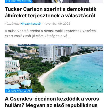
FÉLIDŐS VÁLASZTÁS
Tucker Carlson szerint a demokraták
álhíreket terjesztenek a választásról
közzétette
Hírszerkesztő
-
november 09, 2022
A műsorvezető szerint a demokraták képtelenek veszíteni,
ezért vonják már jó előre kétségbe a vá…
FÉLIDŐS VÁLASZTÁS
A Csendes-óceánon kezdődik a vörös
hullám? Megvan az első republikánus