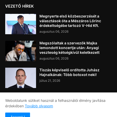
VEZETŐ HÍREK
Megnyerte első közbeszerzését a
választások óta a Mészáros Lőrinc
érdekeltségébe tartozó V-Híd Kft.
augusztus 06, 2026
Megszólaltak a szervezők Majka
lemondott koncertje után: Anyagi
veszteség kétségkívül keletkezett
augusztus 06, 2026
Tiszás képviselő ordította Juhász
Hajnalkának: Több botoxot neki!
július 21, 2026
Weboldalunk sütiket használ a felhasználói élmény javítása
érdekében
Tovább olvasom
Címlap
Rólunk
Kapcsolat
Accept !