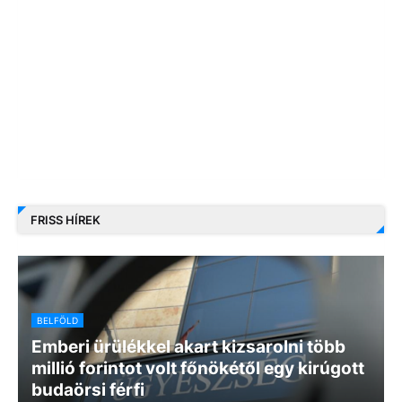
FRISS HÍREK
BELFÖLD
Emberi ürülékkel akart kizsarolni több
millió forintot volt főnökétől egy kirúgott
budaörsi férfi