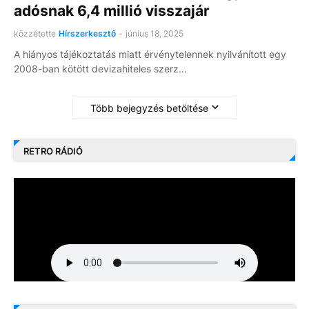
adósnak 6,4 millió visszajár
közzétette
Hírszerkesztő
-
június 18, 2025
A hiányos tájékoztatás miatt érvénytelennek nyilvánított egy
2008-ban kötött devizahiteles szerz…
Több bejegyzés betöltése
RETRO RÁDIÓ