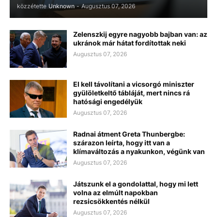
közzétette
Unknown
-
Augusztus 07, 2026
Zelenszkij egyre nagyobb bajban van: az
ukránok már hátat fordítottak neki
Augusztus 07, 2026
El kell távolítani a vicsorgó miniszter
gyülöletkeltő tábláját, mert nincs rá
hatósági engedélyük
Augusztus 07, 2026
Radnai átment Greta Thunbergbe:
szárazon leírta, hogy itt van a
klímaváltozás a nyakunkon, végünk van
Augusztus 07, 2026
Játszunk el a gondolattal, hogy mi lett
volna az elmúlt napokban
rezsicsökkentés nélkül
Augusztus 07, 2026