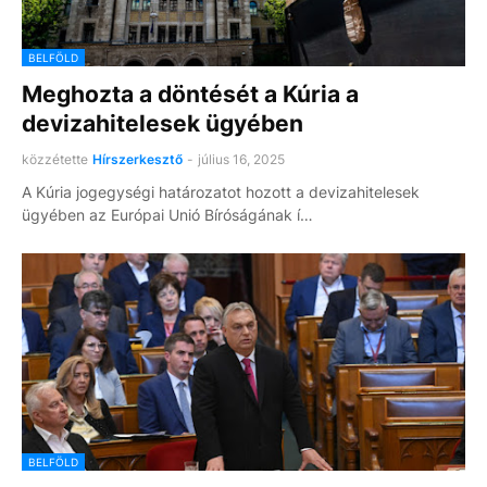
BELFÖLD
Meghozta a döntését a Kúria a
devizahitelesek ügyében
közzétette
Hírszerkesztő
-
július 16, 2025
A Kúria jogegységi határozatot hozott a devizahitelesek
ügyében az Európai Unió Bíróságának í…
BELFÖLD