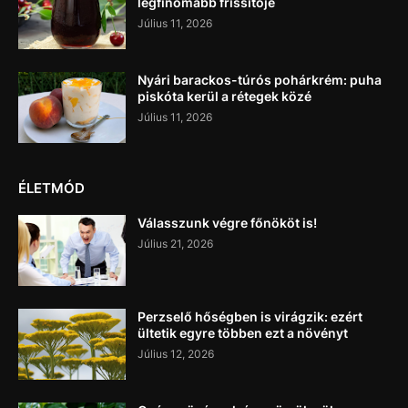
legfinomabb frissítője
Július 11, 2026
Nyári barackos-túrós pohárkrém: puha
piskóta kerül a rétegek közé
Július 11, 2026
ÉLETMÓD
Válasszunk végre főnököt is!
Július 21, 2026
Perzselő hőségben is virágzik: ezért
ültetik egyre többen ezt a növényt
Július 12, 2026