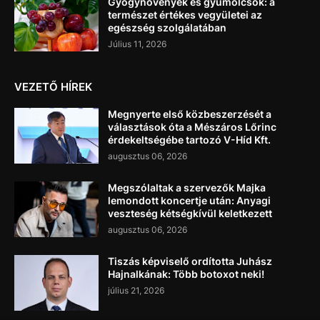
Gyógynövények és gyümölcsök: a
természet értékes vegyületei az
egészség szolgálatában
Július 11, 2026
VEZETŐ HÍREK
Megnyerte első közbeszerzését a
választások óta a Mészáros Lőrinc
érdekeltségébe tartozó V-Híd Kft.
augusztus 06, 2026
Megszólaltak a szervezők Majka
lemondott koncertje után: Anyagi
veszteség kétségkívül keletkezett
augusztus 06, 2026
Tiszás képviselő ordította Juhász
Hajnalkának: Több botoxot neki!
július 21, 2026