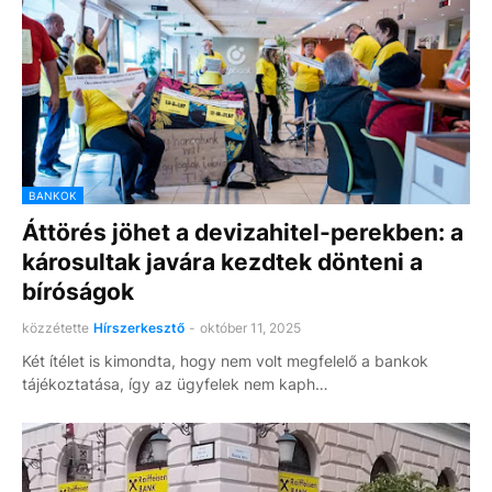
BANKOK
Áttörés jöhet a devizahitel-perekben: a
károsultak javára kezdtek dönteni a
bíróságok
közzétette
Hírszerkesztő
-
október 11, 2025
Két ítélet is kimondta, hogy nem volt megfelelő a bankok
tájékoztatása, így az ügyfelek nem kaph…