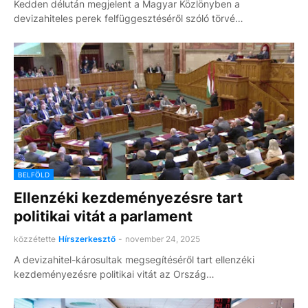
Kedden délután megjelent a Magyar Közlönyben a
devizahiteles perek felfüggesztéséről szóló törvé…
BELFÖLD
Ellenzéki kezdeményezésre tart
politikai vitát a parlament
közzétette
Hírszerkesztő
-
november 24, 2025
A devizahitel-károsultak megsegítéséről tart ellenzéki
kezdeményezésre politikai vitát az Ország…