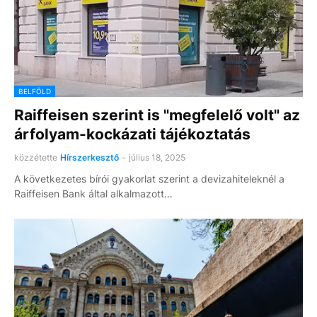
BELFÖLD
Raiffeisen szerint is "megfelelő volt" az
árfolyam-kockázati tájékoztatás
közzétette
Hírszerkesztő
-
július 18, 2025
A következetes bírói gyakorlat szerint a devizahiteleknél a
Raiffeisen Bank által alkalmazott…