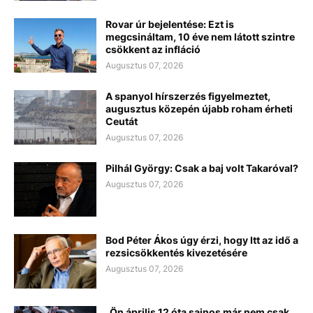
Rovar úr bejelentése: Ezt is
megcsináltam, 10 éve nem látott szintre
csökkent az infláció
Augusztus 07, 2026
A spanyol hírszerzés figyelmeztet,
augusztus közepén újabb roham érheti
Ceutát
Augusztus 07, 2026
Pilhál György: Csak a baj volt Takaróval?
Augusztus 07, 2026
Bod Péter Ákos úgy érzi, hogy Itt az idő a
rezsicsökkentés kivezetésére
Augusztus 07, 2026
„Ön április 12 óta sajnos már nem csak