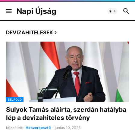
Napi Újság
DEVIZAHITELESEK
BELFÖLD
Sulyok Tamás aláírta, szerdán hatályba
lép a devizahiteles törvény
közzétette
Hírszerkesztő
-
június 10, 2026