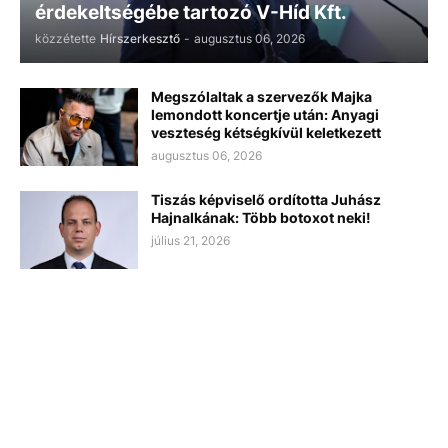
érdekeltségébe tartozó V-Híd Kft.
közzétette
Hírszerkesztő
-
augusztus 06, 2026
Megszólaltak a szervezők Majka
lemondott koncertje után: Anyagi
veszteség kétségkívül keletkezett
augusztus 06, 2026
Tiszás képviselő ordította Juhász
Hajnalkának: Több botoxot neki!
július 21, 2026