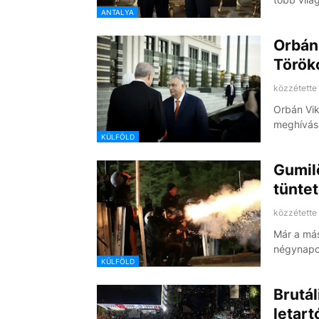
ANTALYA
Orbán
Török
közzétette
Orbán Vik
meghívás
KÜLFÖLD
Gumil
tünte
közzétette
Már a más
négynapos
KÜLFÖLD
Brutál
letart