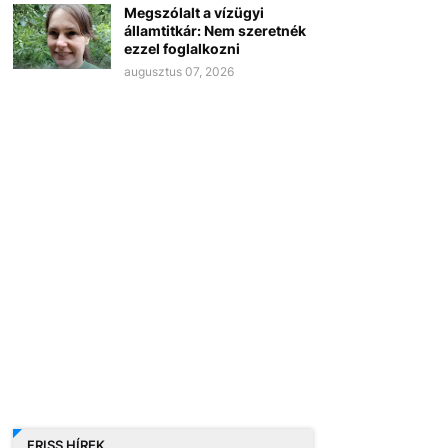
Megszólalt a vízügyi
államtitkár: Nem szeretnék
ezzel foglalkozni
augusztus 07, 2026
FRISS HÍREK