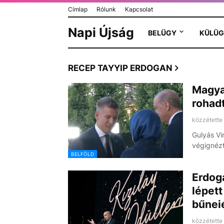
Címlap
Rólunk
Kapcsolat
Napi Újság
BELÜGY
KÜLÜG
RECEP TAYYIP ERDOGAN
Magya
rohadt
közzétette
Gulyás Vi
végignéz
BELFÖLD
Erdog
lépett
bűnei
közzétette