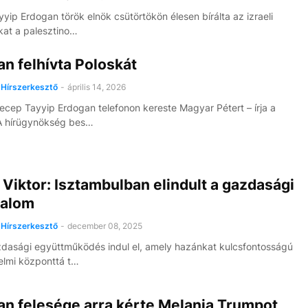
yip Erdogan török elnök csütörtökön élesen bírálta az izraeli
at a palesztino…
n felhívta Poloskát
Hírszerkesztő
-
április 14, 2026
cep Tayyip Erdogan telefonon kereste Magyar Pétert – írja a
A hírügynökség bes…
Viktor: Isztambulban elindult a gazdasági
dalom
Hírszerkesztő
-
december 08, 2025
zdasági együttműködés indul el, amely hazánkat kulcsfontosságú
lmi központtá t…
n felesége arra kérte Melania Trumpot,