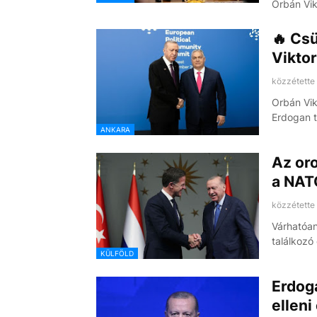
Orbán Vi
🔥 Cs
Viktor
közzétette
Orbán Vik
Erdogan t
ANKARA
Az or
a NATO
közzétette
Várhatóan
találkozó
KÜLFÖLD
Erdoga
elleni