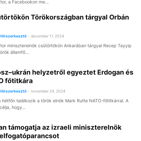
ktor, a Facebookon me…
ütörtökön Törökországban tárgyal Orbán
Hírszerkesztő
-
december 11, 2024
tor miniszterelnök csütörtökön Ankarában tárgyal Recep Tayyip
örök államfő…
osz–ukrán helyzetről egyeztet Erdogan és
 főtitkára
Hírszerkesztő
-
november 24, 2024
 hétfőn találkozik a török elnök Mark Rutte NATO-főtitkárral. A
 célja, hogy…
n támogatja az izraeli miniszterelnök
 elfogatóparancsot