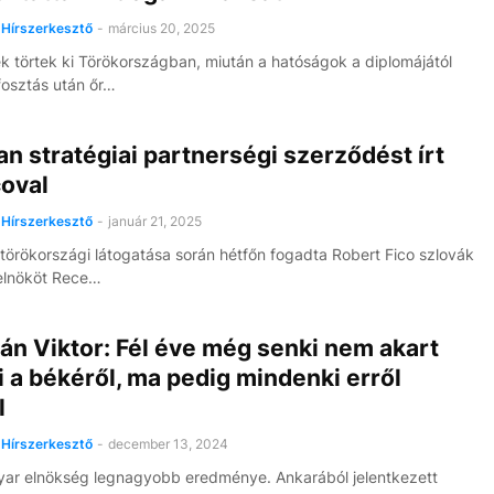
Hírszerkesztő
-
március 20, 2025
k törtek ki Törökországban, miután a hatóságok a diplomájától
osztás után őr…
n stratégiai partnerségi szerződést írt
coval
Hírszerkesztő
-
január 21, 2025
 törökországi látogatása során hétfőn fogadta Robert Fico szlovák
elnököt Rece…
án Viktor: Fél éve még senki nem akart
i a békéről, ma pedig mindenki erről
l
Hírszerkesztő
-
december 13, 2024
ar elnökség legnagyobb eredménye. Ankarából jelentkezett