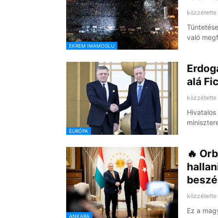
közzétette
Tüntetése
való megf
EKREM IMAMOGLU
Erdoga
alá Fi
közzétette
Hivatalos
miniszter
EURÓPA
🔥 Orb
hallan
beszé
közzétette
Ez a magy
ANKARA