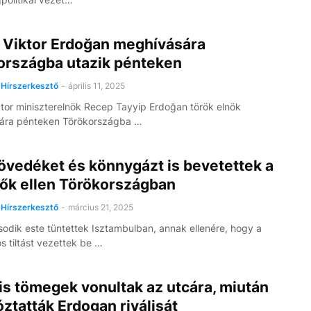
 Viktor Erdoğan meghívására
országba utazik pénteken
Hírszerkesztő
-
április 11, 2025
tor miniszterelnök Recep Tayyip Erdoğan török elnök
ára pénteken Törökországba …
övedéket és könnygázt is bevetettek a
tők ellen Törökországban
Hírszerkesztő
-
március 21, 2025
odik este tüntettek Isztambulban, annak ellenére, hogy a
 tiltást vezettek be …
is tömegek vonultak az utcára, miután
óztatták Erdogan riválisát