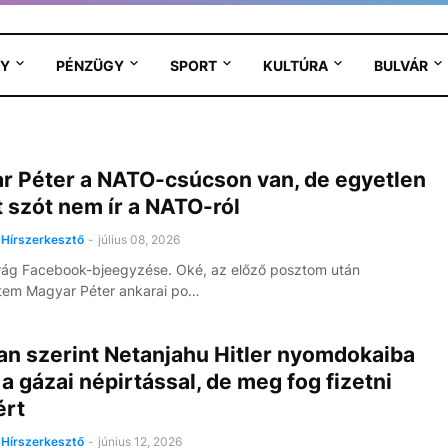
Y
PÉNZÜGY
SPORT
KULTÚRA
BULVÁR
r Péter a NATO-csúcson van, de egyetlen
 szót nem ír a NATO-ról
Hírszerkesztő
-
július 08, 2026
rág Facebook-bjeegyzése. Oké, az előző posztom után
tem Magyar Péter ankarai po…
an szerint Netanjahu Hitler nyomdokaiba
 a gázai népirtással, de meg fog fizetni
ért
Hírszerkesztő
-
június 12, 2026