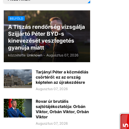
BELFÖLD
A Tiszás rendőrség vizsgálja
Szijjártó Péter BYD-s
kinevezését vesztegetés
gyanúja miatt
közzétette
Unknown
-
Augusztus 07, 2026
Tarjányi Péter a közmédiás
csörtéről: ez az ország
képtelen az újrakezdésre
Augusztus 07, 2026
Rovar úr brutális
sajtótájékoztatója: Orbán
Viktor, Orbán Viktor, Orbán
Viktor
Augusztus 07, 2026