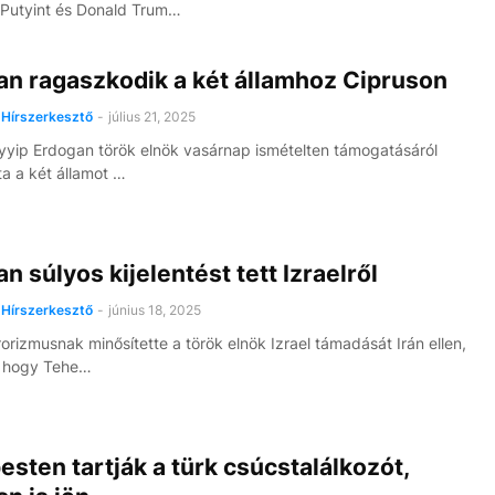
 Putyint és Donald Trum…
an ragaszkodik a két államhoz Cipruson
Hírszerkesztő
-
július 21, 2025
yip Erdogan török elnök vasárnap ismételten támogatásáról
ta a két államot …
n súlyos kijelentést tett Izraelről
Hírszerkesztő
-
június 18, 2025
rorizmusnak minősítette a török elnök Izrael támadását Irán ellen,
, hogy Tehe…
sten tartják a türk csúcstalálkozót,