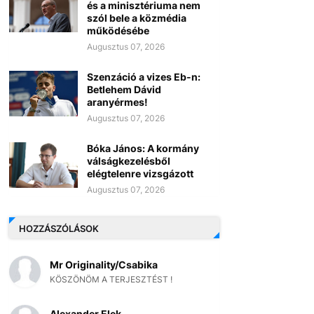
és a minisztériuma nem
szól bele a közmédia
működésébe
Augusztus 07, 2026
Szenzáció a vizes Eb-n:
Betlehem Dávid
aranyérmes!
Augusztus 07, 2026
Bóka János: A kormány
válságkezelésből
elégtelenre vizsgázott
Augusztus 07, 2026
HOZZÁSZÓLÁSOK
Mr Originality/Csabika
KÖSZÖNÖM A TERJESZTÉST !
Alexander Elek