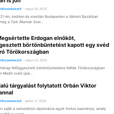
n is jön
Hírszerkesztő
-
május 24, 2025
21-én, kedden és szerdán Budapesten a Várkert Bazárban
meg a Türk Államok Szer…
 Megsértette Erdogan elnököt,
gesztett börtönbüntetést kapott egy svéd
író Törökországban
Hírszerkesztő
-
május 02, 2025
hónap felfüggesztett börtönbüntetésre ítélték Törökországban
m Medin svéd újsá…
alú tárgyalást folytatott Orbán Viktor
annal
Hírszerkesztő
-
április 12, 2025
n zajlik a nemzetközi diplomácia egyik fontos eseménye, amely
gpolitikai vezet…