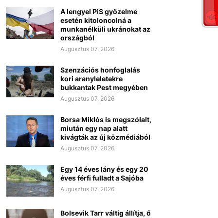
A lengyel PiS győzelme
esetén kitoloncolná a
munkanélküli ukránokat az
országból
Augusztus 07, 2026
Szenzációs honfoglalás
kori aranyleletekre
bukkantak Pest megyében
Augusztus 07, 2026
Borsa Miklós is megszólalt,
miután egy nap alatt
kivágták az új közmédiából
Augusztus 07, 2026
Egy 14 éves lány és egy 20
éves férfi fulladt a Sajóba
Augusztus 07, 2026
Bolsevik Tarr váltig állítja, ő