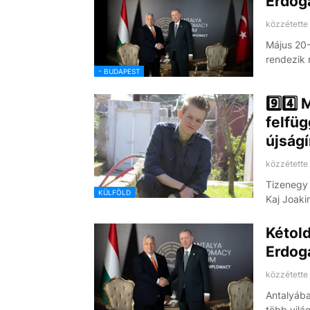
Erdoğa
közzétette
Május 20-
rendezik 
- BUDAPEST
9️⃣4️⃣
felfüg
újság
közzétette
Tizenegy 
KÜLFÖLD
Kaj Joaki
Kétold
Erdog
közzétette
Antalyába
több vilá