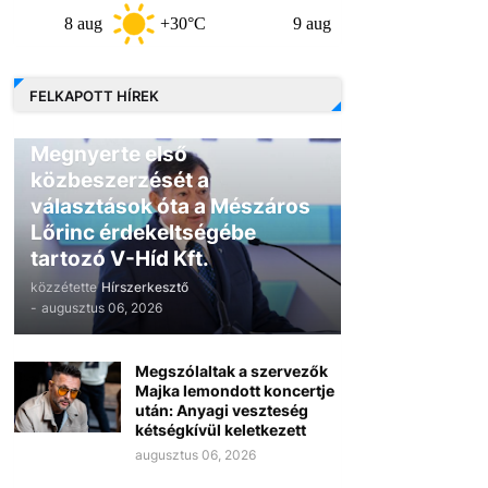
8 aug
+30°C
9 aug
+30°C
10 au
FELKAPOTT HÍREK
GAZDASÁG
Megnyerte első
közbeszerzését a
választások óta a Mészáros
Lőrinc érdekeltségébe
tartozó V-Híd Kft.
közzétette
Hírszerkesztő
-
augusztus 06, 2026
Megszólaltak a szervezők
Majka lemondott koncertje
után: Anyagi veszteség
kétségkívül keletkezett
augusztus 06, 2026