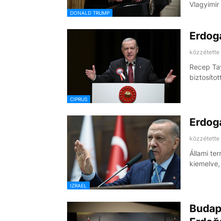
Vlagyimir
DONALD TRUMP
Erdog
közzétette
Recep Tay
biztosítot
CIPRUS
Erdoga
közzétette
Állami ter
kiemelve
IZRAEL
Budape