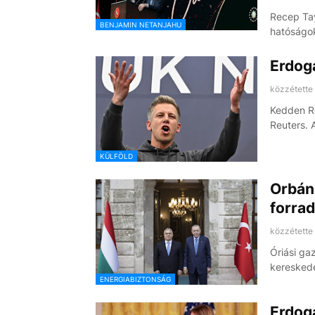
Recep Tay
BENJAMIN NETANJAHU
hatóságok
Erdoga
közzétette
Kedden Re
Reuters. 
KÜLFÖLD
Orbán 
forra
közzétette
Óriási ga
kereskede
ENERGIABIZTONSÁG
Erdoga