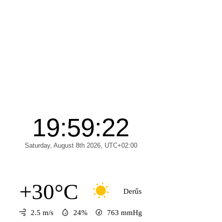
+30°C
Derűs
2.5 m/s
24%
763
mmHg