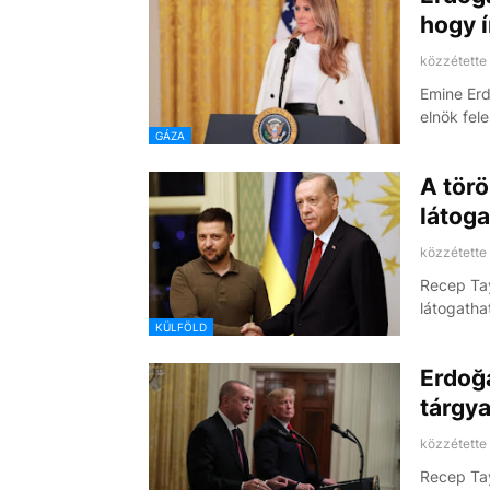
hogy í
közzétette
Emine Erd
elnök fel
GÁZA
A törö
látog
közzétette
Recep Ta
látogatha
KÜLFÖLD
Erdoğ
tárgya
közzétette
Recep Tay