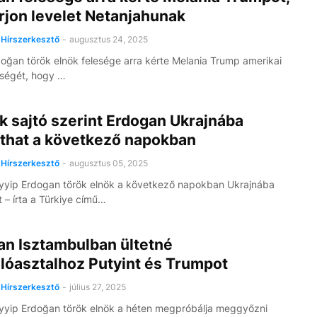
rjon levelet Netanjahunak
Hírszerkesztő
-
augusztus 24, 2025
oğan török ​​elnök felesége arra kérte Melania Trump amerikai
eségét, hogy …
k sajtó szerint Erdogan Ukrajnába
athat a következő napokban
Hírszerkesztő
-
augusztus 05, 2025
yyip Erdogan török elnök a következő napokban Ukrajnába
t – írta a Türkiye című…
an Isztambulban ültetné
lóasztalhoz Putyint és Trumpot
Hírszerkesztő
-
július 27, 2025
yip Erdoğan török elnök a héten megpróbálja meggyőzni