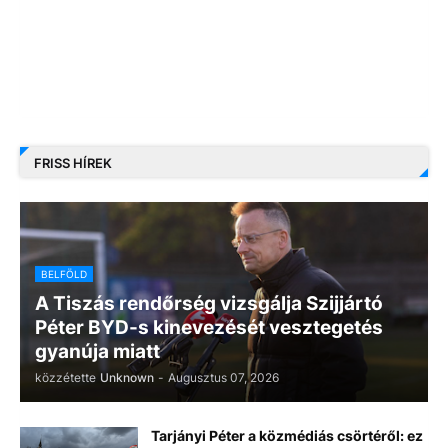
FRISS HÍREK
BELFÖLD
A Tiszás rendőrség vizsgálja Szijjártó
Péter BYD-s kinevezését vesztegetés
gyanúja miatt
közzétette
Unknown
-
Augusztus 07, 2026
Tarjányi Péter a közmédiás csörtéről: ez