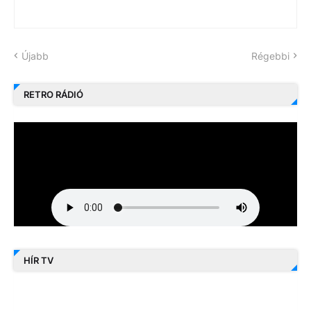
Újabb
Régebbi
RETRO RÁDIÓ
HÍR TV