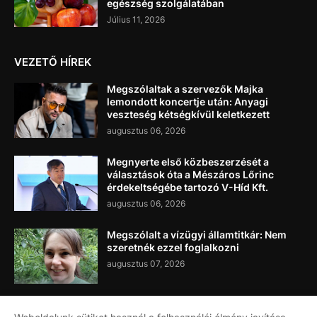
egészség szolgálatában
Július 11, 2026
VEZETŐ HÍREK
Megszólaltak a szervezők Majka
lemondott koncertje után: Anyagi
veszteség kétségkívül keletkezett
augusztus 06, 2026
Megnyerte első közbeszerzését a
választások óta a Mészáros Lőrinc
érdekeltségébe tartozó V-Híd Kft.
augusztus 06, 2026
Megszólalt a vízügyi államtitkár: Nem
szeretnék ezzel foglalkozni
augusztus 07, 2026