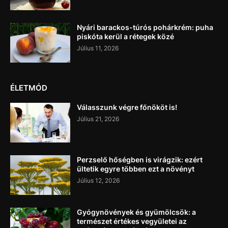
Nyári barackos-túrós pohárkrém: puha
piskóta kerül a rétegek közé
Július 11, 2026
ÉLETMÓD
Válasszunk végre főnököt is!
Július 21, 2026
Perzselő hőségben is virágzik: ezért
ültetik egyre többen ezt a növényt
Július 12, 2026
Gyógynövények és gyümölcsök: a
természet értékes vegyületei az