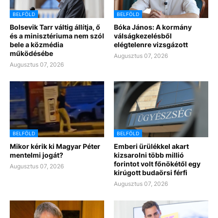
BELFÖLD
BELFÖLD
Bolsevik Tarr váltig állítja, ő
Bóka János: A kormány
és a minisztériuma nem szól
válságkezelésből
bele a közmédia
elégtelenre vizsgázott
működésébe
Augusztus 07, 2026
Augusztus 07, 2026
BELFÖLD
BELFÖLD
Mikor kérik ki Magyar Péter
Emberi ürülékkel akart
mentelmi jogát?
kizsarolni több millió
forintot volt főnökétől egy
Augusztus 07, 2026
kirúgott budaörsi férfi
Augusztus 07, 2026