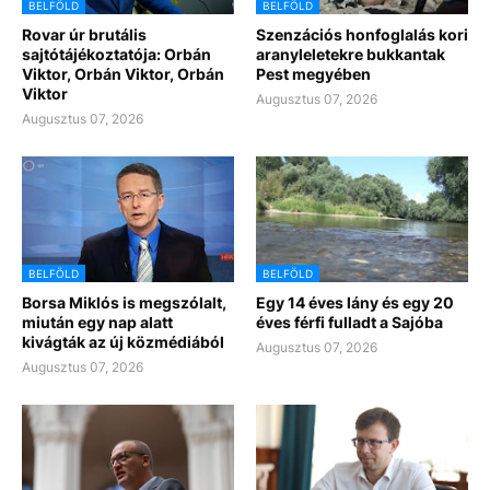
BELFÖLD
BELFÖLD
Rovar úr brutális
Szenzációs honfoglalás kori
sajtótájékoztatója: Orbán
aranyleletekre bukkantak
Viktor, Orbán Viktor, Orbán
Pest megyében
Viktor
Augusztus 07, 2026
Augusztus 07, 2026
BELFÖLD
BELFÖLD
Borsa Miklós is megszólalt,
Egy 14 éves lány és egy 20
miután egy nap alatt
éves férfi fulladt a Sajóba
kivágták az új közmédiából
Augusztus 07, 2026
Augusztus 07, 2026