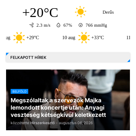
+20°C
Derűs
2.3 m/s
67%
766
mmHg
+29°C
10 aug
+33°C
11 aug
FELKAPOTT HÍREK
BELFÖLD
Megszólaltak a szervezők Majka
lemondott koncertje után: Anyagi
veszteség kétségkívül keletkezett
közzétette
Hírszerkesztő
-
augusztus 06, 2026