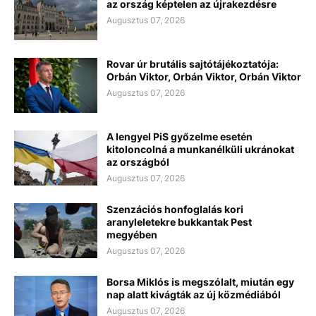
az ország képtelen az újrakezdésre
Augusztus 07, 2026
Rovar úr brutális sajtótájékoztatója:
Orbán Viktor, Orbán Viktor, Orbán Viktor
Augusztus 07, 2026
A lengyel PiS győzelme esetén
kitoloncolná a munkanélküli ukránokat
az országból
Augusztus 07, 2026
Szenzációs honfoglalás kori
aranyleletekre bukkantak Pest
megyében
Augusztus 07, 2026
Borsa Miklós is megszólalt, miután egy
nap alatt kivágták az új közmédiából
Augusztus 07, 2026