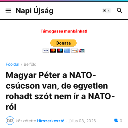
Napi Újság
Támogassa munkánkat!
Főoldal
Belföld
Magyar Péter a NATO-
csúcson van, de egyetlen
rohadt szót nem ír a NATO-
ról
közzétette
Hírszerkesztő
-
július 08, 2026
0