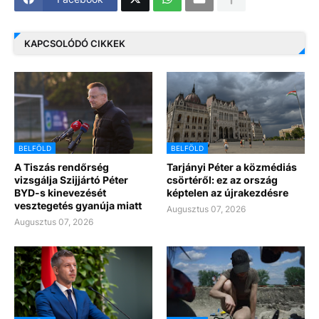
KAPCSOLÓDÓ CIKKEK
BELFÖLD
BELFÖLD
A Tiszás rendőrség
Tarjányi Péter a közmédiás
vizsgálja Szijjártó Péter
csörtéről: ez az ország
BYD-s kinevezését
képtelen az újrakezdésre
vesztegetés gyanúja miatt
Augusztus 07, 2026
Augusztus 07, 2026