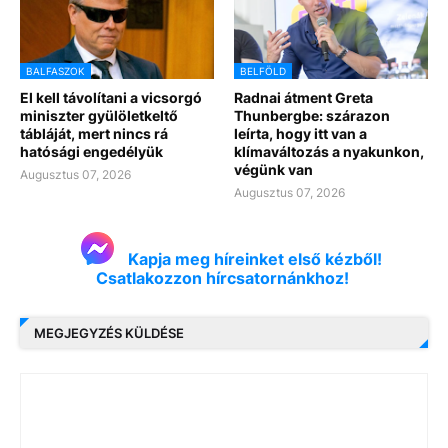
BALFASZOK
BELFÖLD
El kell távolítani a vicsorgó
Radnai átment Greta
miniszter gyülöletkeltő
Thunbergbe: szárazon
tábláját, mert nincs rá
leírta, hogy itt van a
hatósági engedélyük
klímaváltozás a nyakunkon,
végünk van
Augusztus 07, 2026
Augusztus 07, 2026
Kapja meg híreinket első kézből!
Csatlakozzon hírcsatornánkhoz!
MEGJEGYZÉS KÜLDÉSE