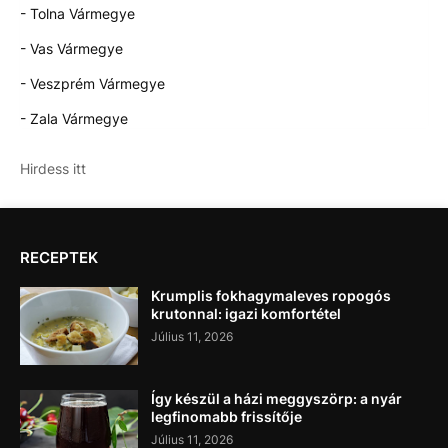
- Tolna Vármegye
- Vas Vármegye
- Veszprém Vármegye
- Zala Vármegye
Hirdess itt
RECEPTEK
Krumplis fokhagymaleves ropogós
krutonnal: igazi komfortétel
Július 11, 2026
Így készül a házi meggyszörp: a nyár
legfinomabb frissítője
Július 11, 2026