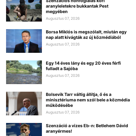
Szenzációs honfoglalás kori
aranyleletekre bukkantak Pest
megyében
Augusztus 07, 2026
Borsa Miklós is megszólalt, miután egy
nap alatt kivágták az új közmédiából
Augusztus 07, 2026
Egy 14 éves lány és egy 20 éves férfi
fulladt a Sajóba
Augusztus 07, 2026
Bolsevik Tarr váltig állítja, ő és a
minisztériuma nem szól bele a közmédia
működésébe
Augusztus 07, 2026
Szenzáció a vizes Eb-n: Betlehem Dávid
aranyérmes!