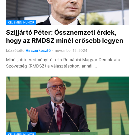
KELEMEN HUNOR
Szijjártó Péter: Össznemzeti érdek,
hogy az RMDSZ minél erősebb legyen
közzétette
Hírszerkesztő
-
november 15, 2024
Minél jobb eredményt ér el a Romániai Magyar Demokrata
Szövetség (RMDSZ) a választásokon, annál …
KELEMEN HUNOR