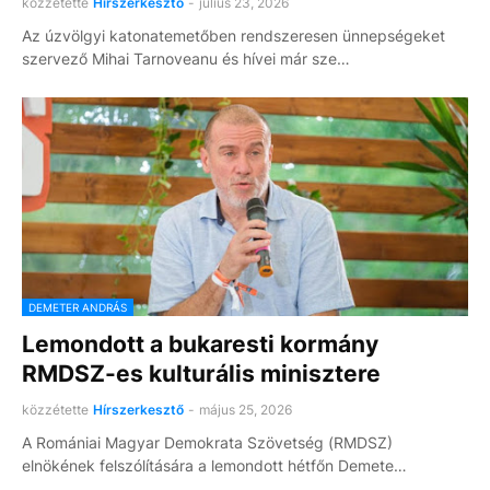
közzétette
Hírszerkesztő
-
július 23, 2026
Az úzvölgyi katonatemetőben rendszeresen ünnepségeket
szervező Mihai Tarnoveanu és hívei már sze…
DEMETER ANDRÁS
Lemondott a bukaresti kormány
RMDSZ-es kulturális minisztere
közzétette
Hírszerkesztő
-
május 25, 2026
A Romániai Magyar Demokrata Szövetség (RMDSZ)
elnökének felszólítására a lemondott hétfőn Demete…