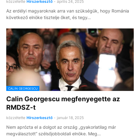
közzétette
Hírszerkesztő
-
április 24, 2025
Az erdélyi magyaroknak arra van szükségük, hogy Románia
következő elnöke tisztelje őket, és tegy…
CALIN GEORGESCU
Calin Georgescu megfenyegette az
RMDSZ-t
közzétette
Hírszerkesztő
-
január 18, 2025
Nem aprózta el a dolgot az ország „gyakorlatilag már
megválasztott” szélsőjobboldali elnöke. Meg…