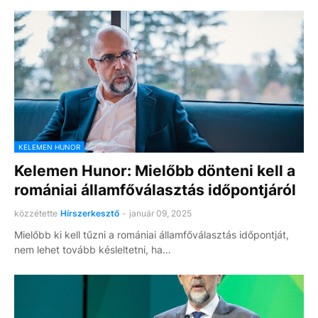
KELEMEN HUNOR
Kelemen Hunor: Mielőbb dönteni kell a
romániai államfőválasztás időpontjáról
közzétette
Hírszerkesztő
-
január 09, 2025
Mielőbb ki kell tűzni a romániai államfőválasztás időpontját,
nem lehet tovább késleltetni, ha…