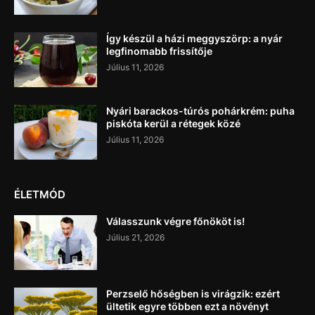
Így készül a házi meggyszörp: a nyár
legfinomabb frissítője
Július 11, 2026
Nyári barackos-túrós pohárkrém: puha
piskóta kerül a rétegek közé
Július 11, 2026
ÉLETMÓD
Válasszunk végre főnököt is!
Július 21, 2026
Perzselő hőségben is virágzik: ezért
ültetik egyre többen ezt a növényt