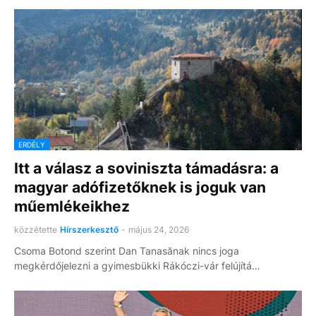
ERDÉLY
Itt a válasz a soviniszta támadásra: a
magyar adófizetőknek is joguk van
műemlékeikhez
közzétette
Hírszerkesztő
-
május 24, 2026
Csoma Botond szerint Dan Tanasănak nincs joga
megkérdőjelezni a gyimesbükki Rákóczi-vár felújítá…