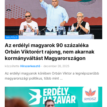
BELFÖLD
Az erdélyi magyarok 90 százaléka
Orbán Viktorért rajong, nem akarnak
kormányváltást Magyarországon
közzétette
Hírszerkesztő
-
december 26, 2025
Az erdélyi magyarok körében Orbán Viktor a legnépszerűbb
magyarországi politikus, több mint …