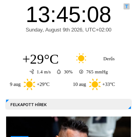
+29°C
Derűs
1.4 m/s
30%
765
mmHg
+29°C
10 aug
+33°C
11 aug
FELKAPOTT HÍREK