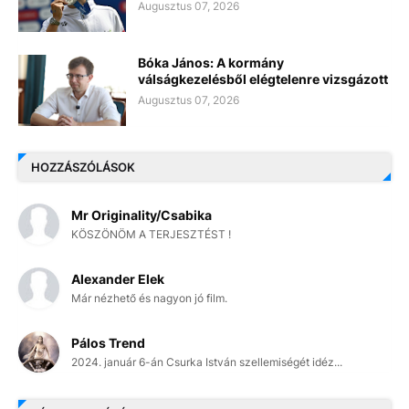
Augusztus 07, 2026
Bóka János: A kormány
válságkezelésből elégtelenre vizsgázott
Augusztus 07, 2026
HOZZÁSZÓLÁSOK
Mr Originality/Csabika
KÖSZÖNÖM A TERJESZTÉST !
Alexander Elek
Már nézhető és nagyon jó film.
Pálos Trend
2024. január 6-án Csurka István szellemiségét idéz...