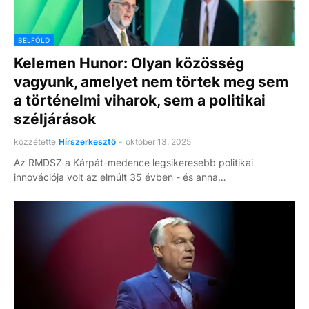
BELFÖLD
Kelemen Hunor: Olyan közösség
vagyunk, amelyet nem törtek meg sem
a történelmi viharok, sem a politikai
széljárások
közzétette
Hírszerkesztő
-
október 13, 2025
Az RMDSZ a Kárpát-medence legsikeresebb politikai
innovációja volt az elmúlt 35 évben - és anna…