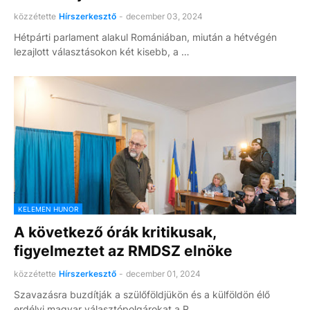
közzétette
Hírszerkesztő
-
december 03, 2024
Hétpárti parlament alakul Romániában, miután a hétvégén
lezajlott választásokon két kisebb, a …
KELEMEN HUNOR
A következő órák kritikusak,
figyelmeztet az RMDSZ elnöke
közzétette
Hírszerkesztő
-
december 01, 2024
Szavazásra buzdítják a szülőföldjükön és a külföldön élő
erdélyi magyar választópolgárokat a R…