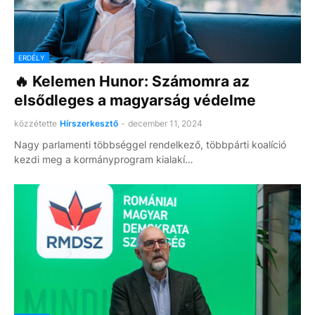
ERDÉLY
🔥 Kelemen Hunor: Számomra az
elsődleges a magyarság védelme
közzétette
Hírszerkesztő
-
december 11, 2024
Nagy parlamenti többséggel rendelkező, többpárti koalíció
kezdi meg a kormányprogram kialakí…