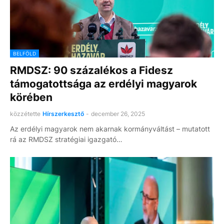
BELFÖLD
RMDSZ: 90 százalékos a Fidesz
támogatottsága az erdélyi magyarok
körében
közzétette
Hírszerkesztő
-
december 26, 2025
Az erdélyi magyarok nem akarnak kormányváltást – mutatott
rá az RMDSZ stratégiai igazgató…