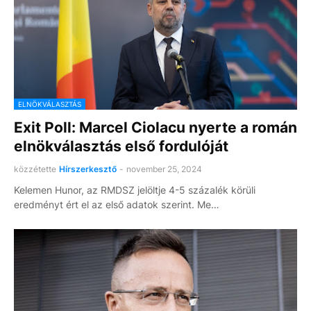
ELNÖKVÁLASZTÁS
Exit Poll: Marcel Ciolacu nyerte a román
elnökválasztás első fordulóját
közzétette
Hírszerkesztő
-
november 25, 2024
Kelemen Hunor, az RMDSZ jelöltje 4-5 százalék körüli
eredményt ért el az első adatok szerint. Me…