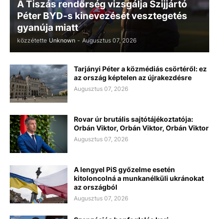
A Tiszás rendőrség vizsgálja Szijjártó
Péter BYD-s kinevezését vesztegetés
gyanúja miatt
közzétette
Unknown
-
Augusztus 07, 2026
Tarjányi Péter a közmédiás csörtéről: ez
az ország képtelen az újrakezdésre
Augusztus 07, 2026
Rovar úr brutális sajtótájékoztatója:
Orbán Viktor, Orbán Viktor, Orbán Viktor
Augusztus 07, 2026
A lengyel PiS győzelme esetén
kitoloncolná a munkanélküli ukránokat
az országból
Augusztus 07, 2026