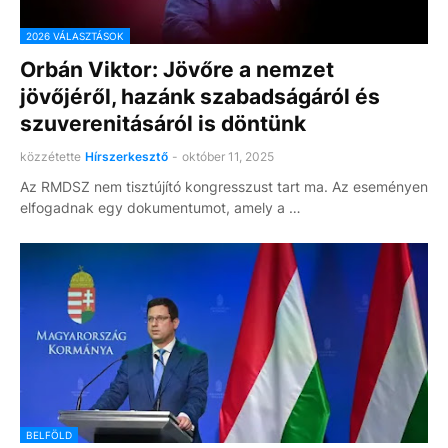
2026 VÁLASZTÁSOK
Orbán Viktor: Jövőre a nemzet
jövőjéről, hazánk szabadságáról és
szuverenitásáról is döntünk
közzétette
Hírszerkesztő
-
október 11, 2025
Az RMDSZ nem tisztújító kongresszust tart ma. Az eseményen
elfogadnak egy dokumentumot, amely a …
BELFÖLD