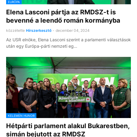
EURÓPA
Elena Lasconi pártja az RMDSZ-t is
bevenné a leendő román kormányba
közzétette
Hírszerkesztő
-
december 04, 2024
Az USR elnöke, Elena Lasconi szerint a parlamenti választások
után egy Európa-párti nemzeti eg…
KELEMEN HUNOR
Hétpárti parlament alakul Bukarestben,
simán bejutott az RMDSZ