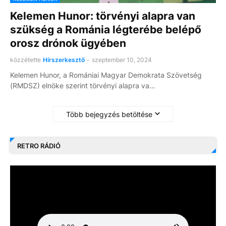
Kelemen Hunor: törvényi alapra van
szükség a Románia légterébe belépő
orosz drónok ügyében
közzétette
Hírszerkesztő
-
szeptember 10, 2024
Kelemen Hunor, a Romániai Magyar Demokrata Szövetség
(RMDSZ) elnöke szerint törvényi alapra va…
Több bejegyzés betöltése
RETRO RÁDIÓ