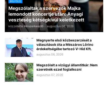
BELFÖLD
Megszólaltak a szervezők Majka
lemondott koncertje után: Anyagi
veszteség kétségkívül keletkezett
közzétette
Hírszerkesztő
-
augusztus 06, 2026
Megnyerte első közbeszerzését a
választások óta a Mészáros Lőrinc
érdekeltségébe tartozó V-Híd Kft.
augusztus 06, 2026
Megszólalt a vízügyi államtitkár: Nem
szeretnék ezzel foglalkozni
augusztus 07, 2026