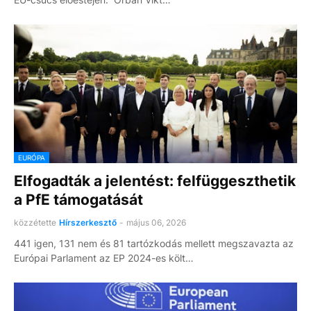
EURÓPA
Elfogadták a jelentést: felfüggeszthetik
a PfE támogatását
közzétette
Hírszerkesztő
-
május 06, 2026
441 igen, 131 nem és 81 tartózkodás mellett megszavazta az
Európai Parlament az EP 2024-es költ…