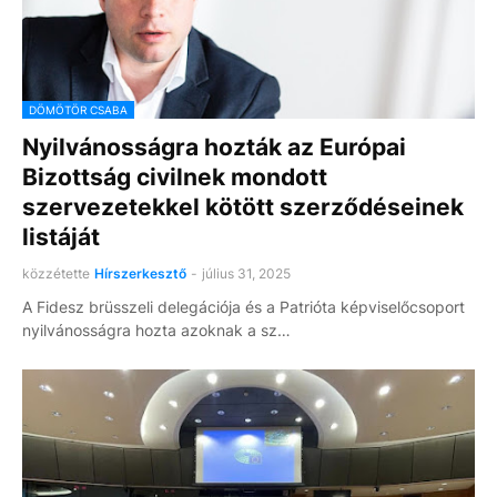
DÖMÖTÖR CSABA
Nyilvánosságra hozták az Európai
Bizottság civilnek mondott
szervezetekkel kötött szerződéseinek
listáját
közzétette
Hírszerkesztő
-
július 31, 2025
A Fidesz brüsszeli delegációja és a Patrióta képviselőcsoport
nyilvánosságra hozta azoknak a sz…