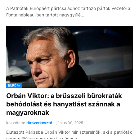
A Patrióták Európáért pártcsaládhoz tartozó pártok vezetői a
Fontainebleau-ban tartott nagygyűlé…
EURÓPA
Orbán Viktor: a brüsszeli bürokraták
behódolást és hanyatlást szánnak a
magyaroknak
közzétette
Hírszerkesztő
-
június 09, 2025
Elutazott Párizsba Orbán Viktor miniszterelnök, aki a patrióták
nagygyűlésén vesz részt az ünnep…