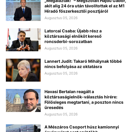
„Megaláztak!” – Megszólalt Hajdú Gábor,
akit alig 24 óra után távolítottak el az M1
Híradó főszerkesztői posztjáról
Augusztus 05, 2026
Latorcai Csaba: Újabb rész a
köztársasági elnököt kereső
roncsderbi-sorozatban
Augusztus 05, 2026
Lannert Judit: Takaró Mihálynak többé
nincs befolyása az oktatásra
Augusztus 05, 2026
Havasi Bertalan reagált a
köztársaságielnök-választás hírére:
Fölösleges megtartani, a poszton nincs
üresedés
Augusztus 05, 2026
A Mészáros Csoport húsz kamionnyi