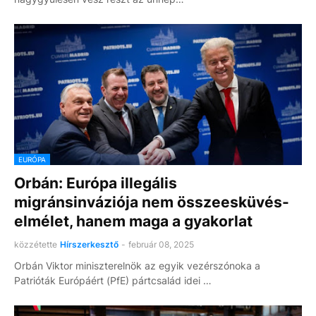
EURÓPA
Orbán: Európa illegális
migránsinváziója nem összeesküvés-
elmélet, hanem maga a gyakorlat
közzétette
Hírszerkesztő
-
február 08, 2025
Orbán Viktor miniszterelnök az egyik vezérszónoka a
Patrióták Európáért (PfE) pártcsalád idei …