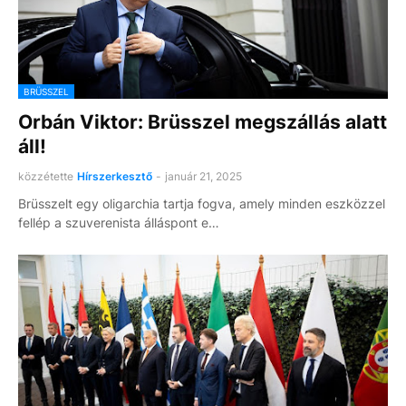
BRÜSSZEL
Orbán Viktor: Brüsszel megszállás alatt
áll!
közzétette
Hírszerkesztő
-
január 21, 2025
Brüsszelt egy oligarchia tartja fogva, amely minden eszközzel
fellép a szuverenista álláspont e…