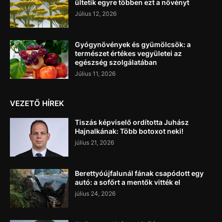
ültetik egyre többen ezt a növényt
Július 12, 2026
Gyógynövények és gyümölcsök: a
természet értékes vegyületei az
egészség szolgálatában
Július 11, 2026
VEZETŐ HÍREK
Tiszás képviselő ordította Juhász
Hajnalkának: Több botoxot neki!
július 21, 2026
Berettyóújfalunál fának csapódott egy
autó: a sofőrt a mentők vitték el
július 24, 2026