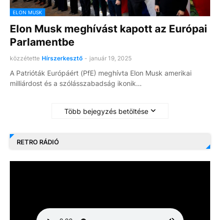
ELON MUSK
Elon Musk meghívást kapott az Európai
Parlamentbe
közzétette
Hírszerkesztő
-
január 19, 2025
A Patrióták Európáért (PfE) meghívta Elon Musk amerikai
milliárdost és a szólásszabadság ikonik…
Több bejegyzés betöltése
RETRO RÁDIÓ