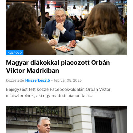
KÜLFÖLD
Magyar diákokkal piacozott Orbán
Viktor Madridban
közzétette
Hírszerkesztő
-
február 08, 2025
Bejegyzést tett közzé Facebook-oldalán Orbán Viktor
miniszterelnök, aki egy madridi piacon talá…