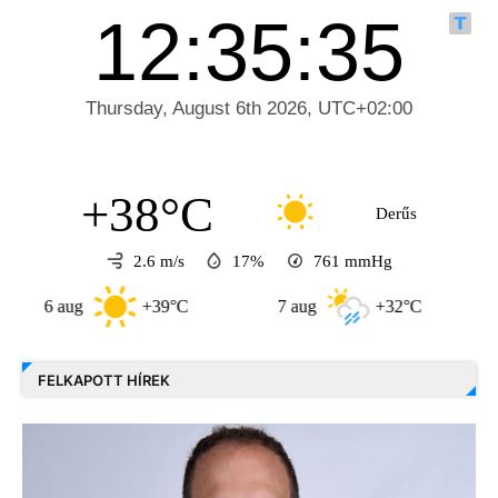
+38°C
Derűs
2.6 m/s
17%
761
mmHg
+39°C
7 aug
+32°C
8 aug
FELKAPOTT HÍREK