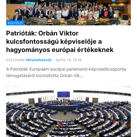
KÜLFÖLD
Patrióták: Orbán Viktor
kulcsfontosságú képviselője a
hagyományos európai értékeknek
közzétette
Hírszerkesztő
-
április 14, 2026
A Patrióták Európáért európai parlamenti képviselőcsoportja
támogatásáról biztosította Orbán Vik…