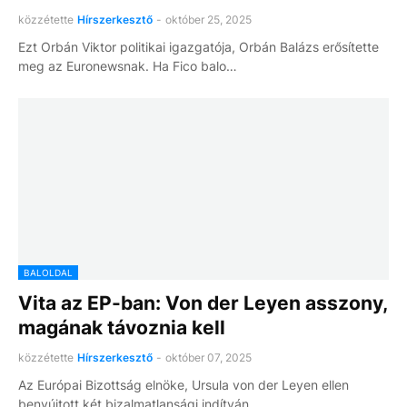
közzétette
Hírszerkesztő
-
október 25, 2025
Ezt Orbán Viktor politikai igazgatója, Orbán Balázs erősítette
meg az Euronewsnak. Ha Fico balo…
BALOLDAL
Vita az EP-ban: Von der Leyen asszony,
magának távoznia kell
közzétette
Hírszerkesztő
-
október 07, 2025
Az Európai Bizottság elnöke, Ursula von der Leyen ellen
benyújtott két bizalmatlansági indítván…