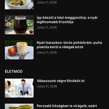
Július 11, 2026
Így készül a házi meggyszörp: a nyár
legfinomabb frissítője
Július 11, 2026
Nyári barackos-túrós pohárkrém: puha
piskóta kerül a rétegek közé
Július 11, 2026
ÉLETMÓD
Válasszunk végre főnököt is!
Július 21, 2026
Perzselő hőségben is virágzik: ezért