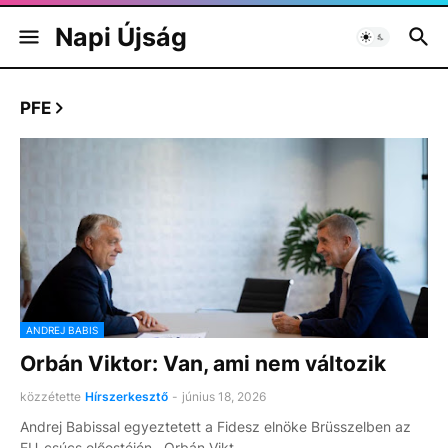
Napi Újság
PFE
ANDREJ BABIS
Orbán Viktor: Van, ami nem változik
közzétette
Hírszerkesztő
-
június 18, 2026
Andrej Babissal egyeztetett a Fidesz elnöke Brüsszelben az
EU-csúcs előestéjén. Orbán Vikt…