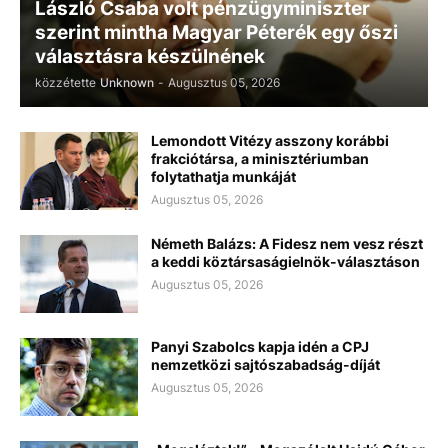
László Csaba volt pénzügyminiszter
szerint mintha Magyar Péterék egy őszi
választásra készülnének
közzétette
Unknown
-
Augusztus 05, 2026
Lemondott Vitézy asszony korábbi
frakciótársa, a minisztériumban
folytathatja munkáját
Augusztus 05, 2026
Németh Balázs: A Fidesz nem vesz részt
a keddi köztársaságielnök-választáson
Augusztus 05, 2026
Panyi Szabolcs kapja idén a CPJ
nemzetközi sajtószabadság-díját
Augusztus 05, 2026