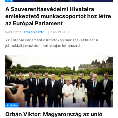
ECR
A Szuverenitásvédelmi Hivatalra
emlékeztető munkacsoportot hoz létre
az Európai Parlament
közzétette
Hírszerkesztő
-
június 19, 2025
Az Európai Parlament csütörtökön megszavazta azt a
jobboldali javaslatot, ami alapján létrehozná…
EURÓPA
Orbán Viktor: Magyarország az unió