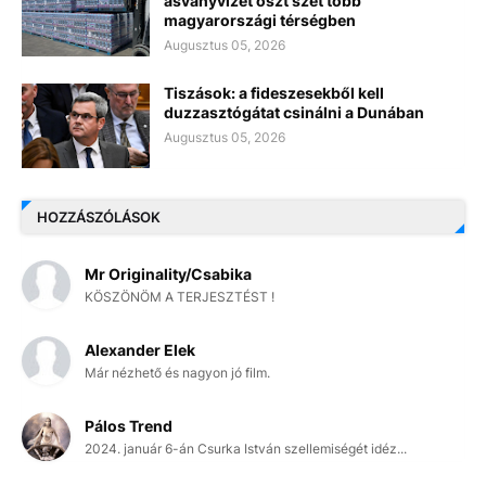
ásványvizet oszt szét több
magyarországi térségben
Augusztus 05, 2026
Tiszások: a fideszesekből kell
duzzasztógátat csinálni a Dunában
Augusztus 05, 2026
HOZZÁSZÓLÁSOK
Mr Originality/Csabika
KÖSZÖNÖM A TERJESZTÉST !
Alexander Elek
Már nézhető és nagyon jó film.
Pálos Trend
2024. január 6-án Csurka István szellemiségét idéz...