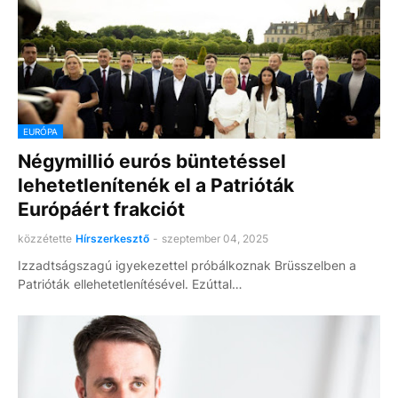
EURÓPA
Négymillió eurós büntetéssel
lehetetlenítenék el a Patrióták
Európáért frakciót
közzétette
Hírszerkesztő
-
szeptember 04, 2025
Izzadtságszagú igyekezettel próbálkoznak Brüsszelben a
Patrióták ellehetetlenítésével. Ezúttal…