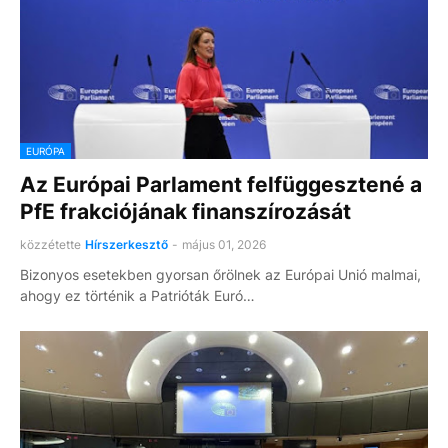
EURÓPA
Az Európai Parlament felfüggesztené a
PfE frakciójának finanszírozását
közzétette
Hírszerkesztő
-
május 01, 2026
Bizonyos esetekben gyorsan őrölnek az Európai Unió malmai,
ahogy ez történik a Patrióták Euró…