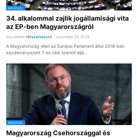
BRÜSSZEL
34. alkalommal zajlik jogállamisági vita
az EP-ben Magyarországról
közzétette
Hírszerkesztő
-
november 25, 2025
A Magyarország ellen az Európai Parlament által 2018-ban
kezdeményezett 7-es cikk szerinti eljá…
BRÜSSZEL
Magyarország Csehországgal és