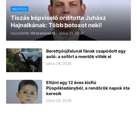
BELFÖLD
Tiszás képviselő ordította Juhász
Hajnalkának: Több botoxot neki!
közzétette
Hírszerkesztő
-
július 21, 2026
Berettyóújfalunál fának csapódott egy
autó: a sofőrt a mentők vitték el
július 24, 2026
Eltűnt egy 12 éves kisfiú
Püspökladányból, a rendőrök napok óta
keresik
július 24, 2026