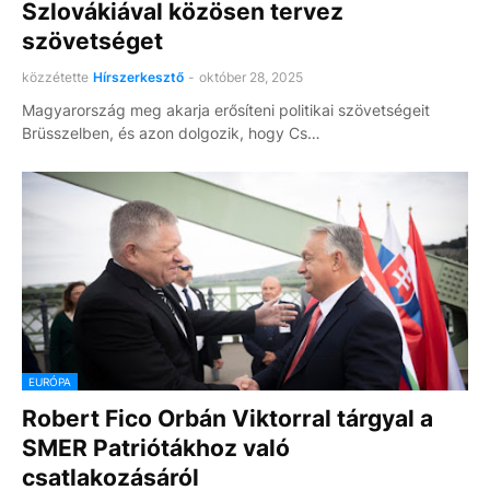
Szlovákiával közösen tervez
szövetséget
közzétette
Hírszerkesztő
-
október 28, 2025
Magyarország meg akarja erősíteni politikai szövetségeit
Brüsszelben, és azon dolgozik, hogy Cs…
EURÓPA
Robert Fico Orbán Viktorral tárgyal a
SMER Patriótákhoz való
csatlakozásáról