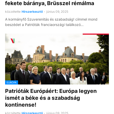
fekete báránya, Brüsszel rémálma
közzétette
Hírszerkesztő
-
június 09, 2025
A kormányfő Szuverenitás és szabadság! címmel mond
beszédet a Patrióták franciaországi találkozó…
EURÓPA
Patrióták Európáért: Európa legyen
ismét a béke és a szabadság
kontinense!
közzétette
Hírszerkesztő
-
június 09, 2025