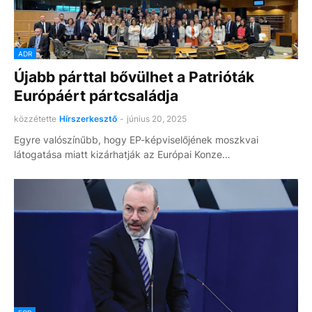
ADR
Újabb párttal bővülhet a Patrióták
Európáért pártcsaládja
közzétette
Hírszerkesztő
-
június 20, 2025
Egyre valószínűbb, hogy EP-képviselőjének moszkvai
látogatása miatt kizárhatják az Európai Konze…