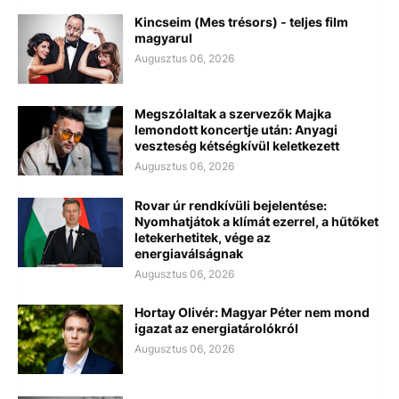
Kincseim (Mes trésors) - teljes film
magyarul
Augusztus 06, 2026
Megszólaltak a szervezők Majka
lemondott koncertje után: Anyagi
veszteség kétségkívül keletkezett
Augusztus 06, 2026
Rovar úr rendkívüli bejelentése:
Nyomhatjátok a klímát ezerrel, a hűtőket
letekerhetitek, vége az
energiaválságnak
Augusztus 06, 2026
Hortay Olivér: Magyar Péter nem mond
igazat az energiatárolókról
Augusztus 06, 2026