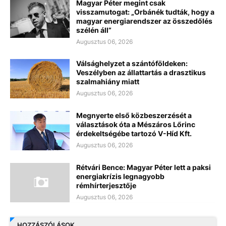
Magyar Péter megint csak
visszamutogat: „Orbánék tudták, hogy a
magyar energiarendszer az összedőlés
szélén áll”
Augusztus 06, 2026
Válsághelyzet a szántóföldeken:
Veszélyben az állattartás a drasztikus
szalmahiány miatt
Augusztus 06, 2026
Megnyerte első közbeszerzését a
választások óta a Mészáros Lőrinc
érdekeltségébe tartozó V-Híd Kft.
Augusztus 06, 2026
Rétvári Bence: Magyar Péter lett a paksi
energiakrízis legnagyobb
rémhírterjesztője
Augusztus 06, 2026
HOZZÁSZÓLÁSOK