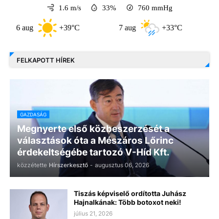
1.6 m/s
33%
760
mmHg
6 aug
+39°C
7 aug
+33°C
8 a
FELKAPOTT HÍREK
GAZDASÁG
Megnyerte első közbeszerzését a
választások óta a Mészáros Lőrinc
érdekeltségébe tartozó V-Híd Kft.
közzétette
Hírszerkesztő
-
augusztus 06, 2026
Tiszás képviselő ordította Juhász
Hajnalkának: Több botoxot neki!
július 21, 2026