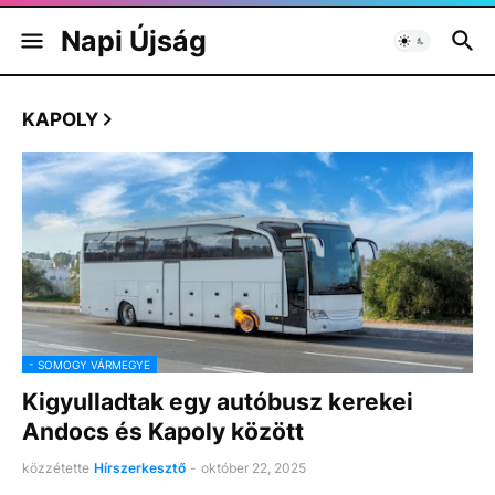
Napi Újság
KAPOLY
- SOMOGY VÁRMEGYE
Kigyulladtak egy autóbusz kerekei
Andocs és Kapoly között
közzétette
Hírszerkesztő
-
október 22, 2025