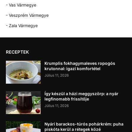
- Vas Vármegye
- Veszprém Vármegye
- Zala Vármegye
RECEPTEK
Krumplis fokhagymaleves ropogós
krutonnal: igazi komfortétel
Július 11, 2026
Így készül a házi meggyszörp: a nyár
legfinomabb frissítője
Július 11, 2026
Nyári barackos-túrós pohárkrém: puha
piskóta kerül a rétegek közé