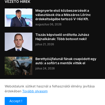
VEZETŐ HÍREK
Megnyerte első közbeszerzését a
választások óta a Mészáros Lőrinc
érdekeltségébe tartozó V-Híd Kft.
augusztus 06, 2026
Tiszás képviselő ordította Juhász
Hajnalkának: Több botoxot neki!
július 21, 2026
Berettyóújfalunál fának csapódott egy
autó: a sofőrt a mentők vitték el
július 24, 2026
Weboldalunk sütiket használ a felhasználói élmény javítása
érdekében
Tovább olvasom
Címlap
Rólunk
Kapcsolat
Accept !
Copyright ©
2026
Napi Újság