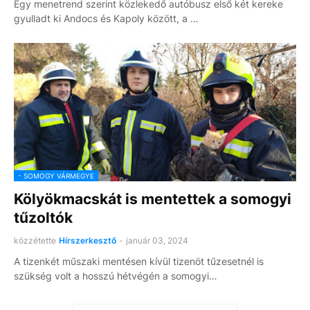
Egy menetrend szerint közlekedő autóbusz első két kereke
gyulladt ki Andocs és Kapoly között, a …
- SOMOGY VÁRMEGYE
Kölyökmacskát is mentettek a somogyi
tűzoltók
közzétette
Hírszerkesztő
-
január 03, 2024
A tizenkét műszaki mentésen kívül tizenöt tűzesetnél is
szükség volt a hosszú hétvégén a somogyi…