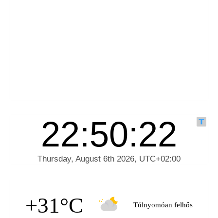
+31°C
Túlnyomóan felhős