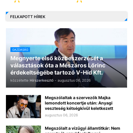
FELKAPOTT HÍREK
GAZDASÁG
Megnyerte első közbeszerzését a
választások óta a Mészáros Lőrinc
érdekeltségébe tartozó V-Híd Kft.
közzétette
Hírszerkesztő
-
augusztus 06, 2026
Megszólaltak a szervezők Majka
lemondott koncertje után: Anyagi
veszteség kétségkívül keletkezett
augusztus 06, 2026
Megszólalt a vízügyi államtitkár: Nem