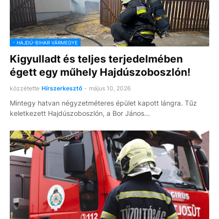
- HAJDÚ-BIHAR VÁRMEGYE
Kigyulladt és teljes terjedelmében
égett egy műhely Hajdúszoboszlón!
közzétette
Hírszerkesztő
-
május 10, 2026
Mintegy hatvan négyzetméteres épület kapott lángra. Tűz
keletkezett Hajdúszoboszlón, a Bor János…