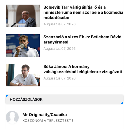
Bolsevik Tarr váltig állítja, ő és a
minisztériuma nem szól bele a közmédia
működésébe
Augusztus 07, 2026
Szenzáció a vizes Eb-n: Betlehem Dávid
aranyérmes!
Augusztus 07, 2026
Bóka János: A kormány
válságkezelésből elégtelenre vizsgázott
Augusztus 07, 2026
HOZZÁSZÓLÁSOK
Mr Originality/Csabika
KÖSZÖNÖM A TERJESZTÉST !