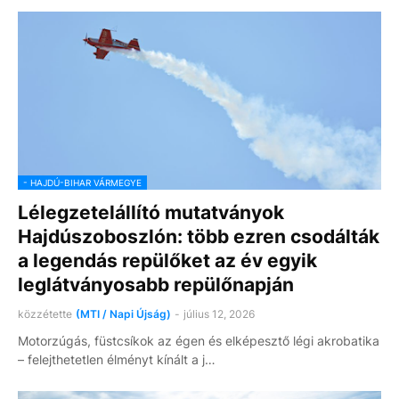
- HAJDÚ-BIHAR VÁRMEGYE
Lélegzetelállító mutatványok
Hajdúszoboszlón: több ezren csodálták
a legendás repülőket az év egyik
leglátványosabb repülőnapján
közzétette
(MTI / Napi Újság)
-
július 12, 2026
Motorzúgás, füstcsíkok az égen és elképesztő légi akrobatika
– felejthetetlen élményt kínált a j…