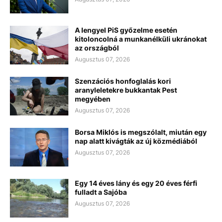
A lengyel PiS győzelme esetén
kitoloncolná a munkanélküli ukránokat
az országból
Augusztus 07, 2026
Szenzációs honfoglalás kori
aranyleletekre bukkantak Pest
megyében
Augusztus 07, 2026
Borsa Miklós is megszólalt, miután egy
nap alatt kivágták az új közmédiából
Augusztus 07, 2026
Egy 14 éves lány és egy 20 éves férfi
fulladt a Sajóba
Augusztus 07, 2026