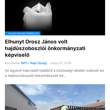
- HAJDÚ-BIHAR VÁRMEGYE
Elhunyt Orosz János volt
hajdúszoboszlói önkormányzati
képviselő
közzétette
(MTI / Napi Újság)
-
május 31, 2026
Az egykori képviselő haláláról a közösségi oldalán számolt be
a hajdúszoboszlói önkormányzati ké…