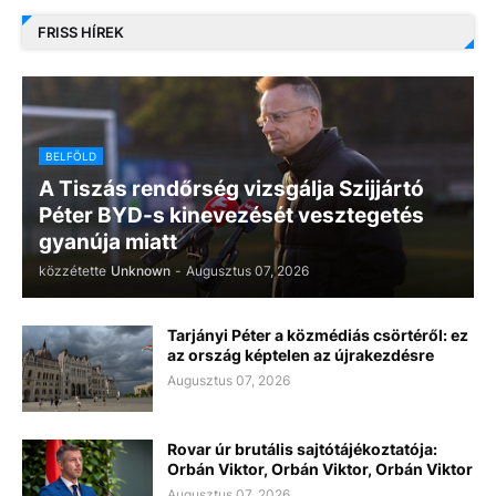
FRISS HÍREK
BELFÖLD
A Tiszás rendőrség vizsgálja Szijjártó
Péter BYD-s kinevezését vesztegetés
gyanúja miatt
közzétette
Unknown
-
Augusztus 07, 2026
Tarjányi Péter a közmédiás csörtéről: ez
az ország képtelen az újrakezdésre
Augusztus 07, 2026
Rovar úr brutális sajtótájékoztatója:
Orbán Viktor, Orbán Viktor, Orbán Viktor
Augusztus 07, 2026