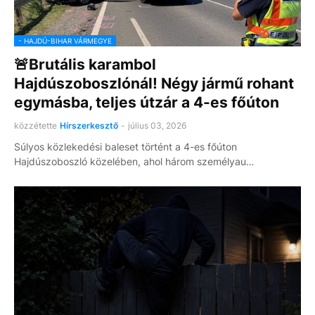
- HAJDÚ-BIHAR VÁRMEGYE
🚨Brutális karambol
Hajdúszoboszlónál! Négy jármű rohant
egymásba, teljes útzár a 4-es főúton
közzétette
Hírszerkesztő
-
július 03, 2026
Súlyos közlekedési baleset történt a 4-es főúton
Hajdúszoboszló közelében, ahol három személyau…