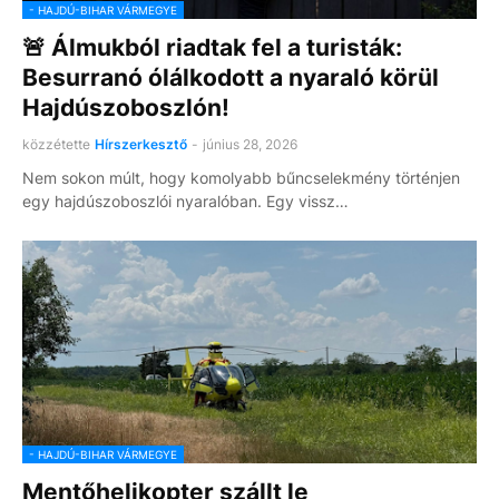
- HAJDÚ-BIHAR VÁRMEGYE
🚨 Álmukból riadtak fel a turisták:
Besurranó ólálkodott a nyaraló körül
Hajdúszoboszlón!
közzétette
Hírszerkesztő
-
június 28, 2026
Nem sokon múlt, hogy komolyabb bűncselekmény történjen
egy hajdúszoboszlói nyaralóban. Egy vissz…
- HAJDÚ-BIHAR VÁRMEGYE
Mentőhelikopter szállt le