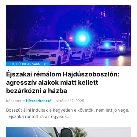
- HAJDÚ-BIHAR VÁRMEGYE
Éjszakai rémálom Hajdúszoboszlón:
agresszív alakok miatt kellett
bezárkózni a házba
közzétette
Hírszerkesztő
-
október 17, 2025
Bosszút állni indultak a kegyetlen elkövetők, nem lett jó vége.
Éjszaka rontott rá az egyikük…