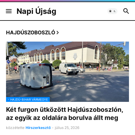
Napi Újság
HAJDÚSZOBOSZLÓ
- HAJDÚ-BIHAR VÁRMEGYE
Két furgon ütközött Hajdúszoboszlón,
az egyik az oldalára borulva állt meg
közzétette
Hírszerkesztő
-
július 25, 2026