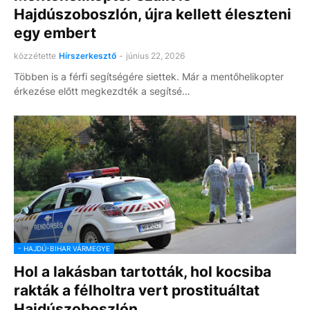
Hajdúszoboszlón, újra kellett éleszteni
egy embert
közzétette
Hírszerkesztő
-
június 22, 2026
Többen is a férfi segítségére siettek. Már a mentőhelikopter
érkezése előtt megkezdték a segítsé…
- HAJDÚ-BIHAR VÁRMEGYE
Hol a lakásban tartották, hol kocsiba
rakták a félholtra vert prostituáltat
Hajdúszoboszlón