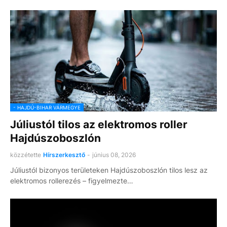
- HAJDÚ-BIHAR VÁRMEGYE
Júliustól tilos az elektromos roller
Hajdúszoboszlón
közzétette
Hírszerkesztő
-
június 08, 2026
Júliustól bizonyos területeken Hajdúszoboszlón tilos lesz az
elektromos rollerezés – figyelmezte…