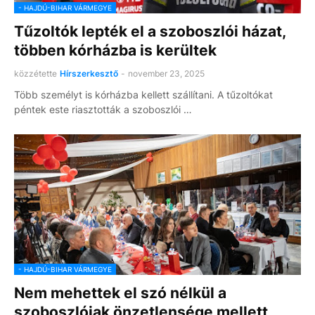
- HAJDÚ-BIHAR VÁRMEGYE
Tűzoltók lepték el a szoboszlói házat,
többen kórházba is kerültek
közzétette
Hírszerkesztő
-
november 23, 2025
Több személyt is kórházba kellett szállítani. A tűzoltókat
péntek este riasztották a szoboszlói …
- HAJDÚ-BIHAR VÁRMEGYE
Nem mehettek el szó nélkül a
szoboszlóiak önzetlensége mellett,