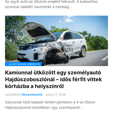
Az egyik autó az ütközés erejétől felborult. A balesethez
szombat délelőtt riasztották a hatóság…
- HAJDÚ-BIHAR VÁRMEGYE
Kamionnal ütközött egy személyautó
Hajdúszoboszlónál – idős férfit vittek
kórházba a helyszínről
közzétette
Hírszerkesztő
-
július 17, 2026
Súlyosnak tűnő baleset történt pénteken a 4-es főúton
Hajdúszoboszló közelében: egy személyautó …