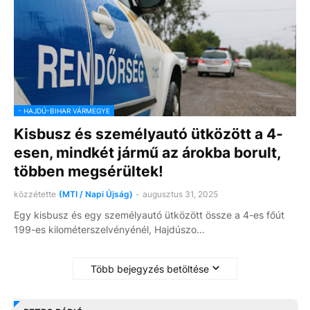
- HAJDÚ-BIHAR VÁRMEGYE
Kisbusz és személyautó ütközött a 4-
esen, mindkét jármű az árokba borult,
többen megsérültek!
közzétette
(MTI / Napi Újság)
-
augusztus 31, 2025
Egy kisbusz és egy személyautó ütközött össze a 4-es főút
199-es kilométerszelvényénél, Hajdúszo…
Több bejegyzés betöltése