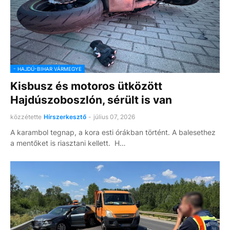
- HAJDÚ-BIHAR VÁRMEGYE
Kisbusz és motoros ütközött
Hajdúszoboszlón, sérült is van
közzétette
Hírszerkesztő
-
július 07, 2026
A karambol tegnap, a kora esti órákban történt. A balesethez
a mentőket is riasztani kellett. H…