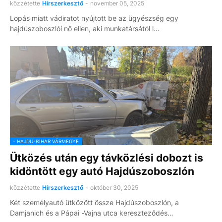
közzétette
Hírszerkesztő
-
november 05, 2025
Lopás miatt vádiratot nyújtott be az ügyészség egy
hajdúszoboszlói nő ellen, aki munkatársától l…
- HAJDÚ-BIHAR VÁRMEGYE
Ütközés után egy távközlési dobozt is
kidöntött egy autó Hajdúszoboszlón
közzétette
Hírszerkesztő
-
október 30, 2025
Két személyautó ütközött össze Hajdúszoboszlón, a
Damjanich és a Pápai -Vajna utca kereszteződés…