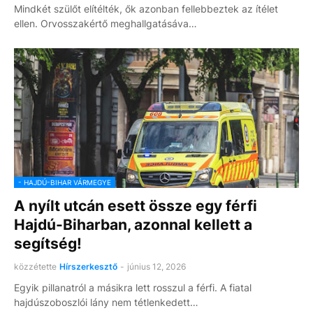
Mindkét szülőt elítélték, ők azonban fellebbeztek az ítélet
ellen. Orvosszakértő meghallgatásáva…
- HAJDÚ-BIHAR VÁRMEGYE
A nyílt utcán esett össze egy férfi
Hajdú-Biharban, azonnal kellett a
segítség!
közzétette
Hírszerkesztő
-
június 12, 2026
Egyik pillanatról a másikra lett rosszul a férfi. A fiatal
hajdúszoboszlói lány nem tétlenkedett…