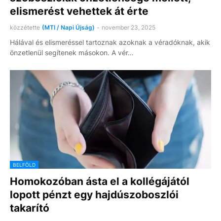
elismerést vehettek át érte
közzétette
(MTI / Napi Újság)
-
november 23, 2025
Hálával és elismeréssel tartoznak azoknak a véradóknak, akik
önzetlenül segítenek másokon. A vér…
BELFÖLD
Homokozóban ásta el a kollégájától
lopott pénzt egy hajdúszoboszlói
takarító