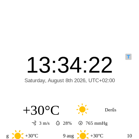
+30°C
Derűs
3 m/s
28%
765
mmHg
30°C
9 aug
+30°C
10 aug
+33°