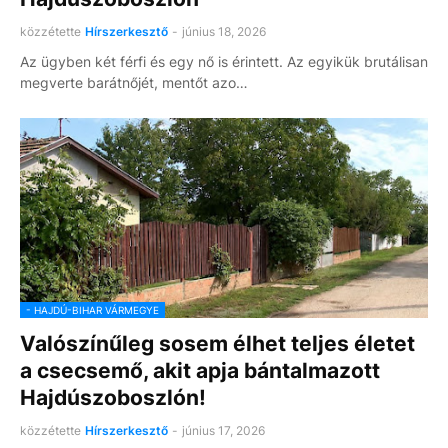
közzétette
Hírszerkesztő
-
június 18, 2026
Az ügyben két férfi és egy nő is érintett. Az egyikük brutálisan
megverte barátnőjét, mentőt azo…
- HAJDÚ-BIHAR VÁRMEGYE
Valószínűleg sosem élhet teljes életet
a csecsemő, akit apja bántalmazott
Hajdúszoboszlón!
közzétette
Hírszerkesztő
-
június 17, 2026