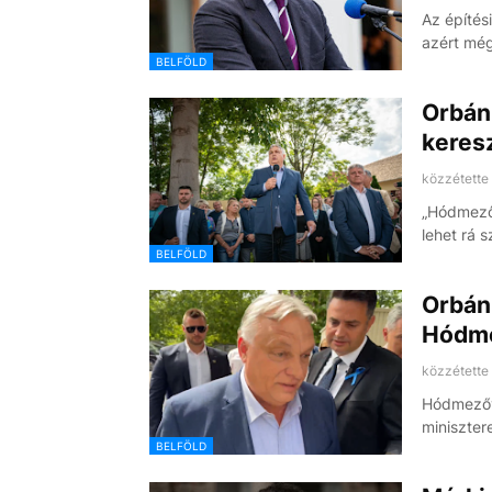
Az építés
azért mé
BELFÖLD
Orbán 
keres
közzétette
„Hódmezőv
lehet rá 
BELFÖLD
Orbán 
Hódme
közzétette
Hódmezővá
miniszter
BELFÖLD