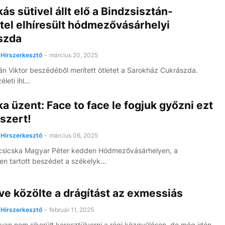
ás sütivel állt elő a Bindzsisztán-
tel elhíresült hódmezővásárhelyi
szda
Hírszerkesztő
-
március 20, 2025
n Viktor beszédéből merített ötletet a Sarokház Cukrászda.
életi ihl…
a üzent: Face to face le fogjuk győzni ezt
szert!
Hírszerkesztő
-
március 06, 2025
csicska Magyar Péter kedden Hódmezővásárhelyen, a
n tartott beszédet a székelyk…
e közölte a drágítást az exmessiás
Hírszerkesztő
-
február 11, 2025
yan nem sikerült keresztülverni a régi közgyűlésen, de még idén