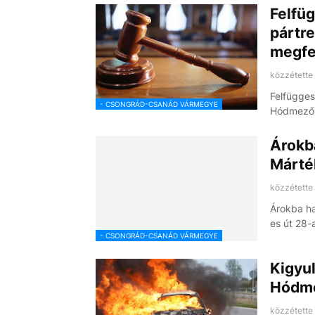
Felfüg
pártr
megfe
közzétette
Felfügges
- CSONGRÁD-CSANÁD VÁRMEGYE
Hódmezővá
Árokb
Márté
közzétette
Árokba ha
es út 28-
- CSONGRÁD-CSANÁD VÁRMEGYE
Kigyul
Hódme
közzétette