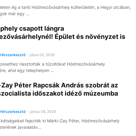
leten ég a tarló Hódmezővásárhely külterületén, a Hegyi utcában,
ngok már egy …
phely csapott lángra
zővásárhelynél! Épület és növényzet is
Hírszerkesztő
-
július 05, 2026
zesethez riasztották a tűzoltókat Hódmezővásárhely
tére, ahol egy telephelyen …
-Zay Péter Rapcsák András szobrát az
szocialista időszakot idéző múzeumba
Hírszerkesztő
-
június 08, 2026
s kétségeiket fejezték ki Márki-Zay Péter, Hódmezővásárhely
terének javaslatáv…