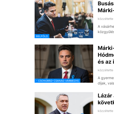
Busás
Márki
közzétette
A vásárhel
közgyűlés
BELFÖLD
Márki
Hódme
és az 
közzétette
A gyermek
- CSONGRÁD-CSANÁD VÁRMEGYE
díjak, va
Lázár 
követ
közzétette