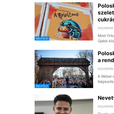
Polosk
szelet
cukrá
közzétette
Most Orbá
BELFÖLD
Újabb köz
Polosk
a rend
közzétette
A Weber-
Népkertbe
BELFÖLD
Nevetv
közzétette
Tavaly ug