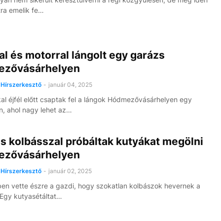
tra emelik fe…
l és motorral lángolt egy garázs
zővásárhelyen
Hírszerkesztő
-
január 04, 2025
l éjfél előtt csaptak fel a lángok Hódmezővásárhelyen egy
, ahol nagy lehet az…
s kolbásszal próbáltak kutyákat megölni
zővásárhelyen
Hírszerkesztő
-
január 02, 2025
en vette észre a gazdi, hogy szokatlan kolbászok hevernek a
Egy kutyasétáltat…