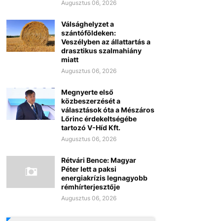
Augusztus 06, 2026
Válsághelyzet a
szántóföldeken:
Veszélyben az állattartás a
drasztikus szalmahiány
miatt
Augusztus 06, 2026
Megnyerte első
közbeszerzését a
választások óta a Mészáros
Lőrinc érdekeltségébe
tartozó V-Híd Kft.
Augusztus 06, 2026
Rétvári Bence: Magyar
Péter lett a paksi
energiakrízis legnagyobb
rémhírterjesztője
Augusztus 06, 2026