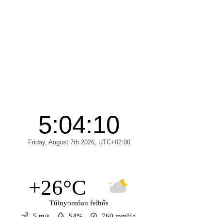
+26°C
Túlnyomóan felhős
5 m/s
54%
760
mmHg