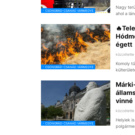
Nagy terü
- CSONGRÁD-CSANÁD VÁRMEGYE
ahol a lá
🔥Tele
Hódme
égett
közzétette
Komoly tű
- CSONGRÁD-CSANÁD VÁRMEGYE
külterüle
Márki
állam
vinné
közzétette
Helyiek i
- CSONGRÁD-CSANÁD VÁRMEGYE
polgármes