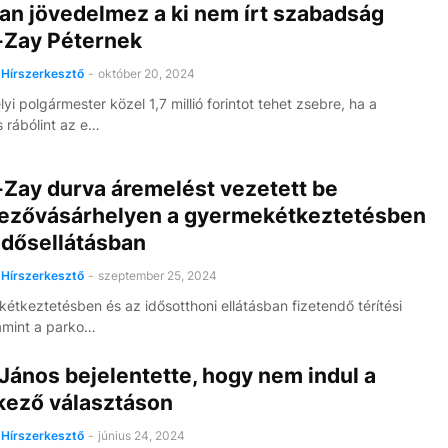
an jövedelmez a ki nem írt szabadság
-Zay Péternek
Hírszerkesztő
-
október 20, 2024
yi polgármester közel 1,7 millió forintot tehet zsebre, ha a
 rábólint az e…
-Zay durva áremelést vezetett be
zővásárhelyen a gyermekétkeztetésben
idősellátásban
Hírszerkesztő
-
szeptember 25, 2024
étkeztetésben és az idősotthoni ellátásban fizetendő térítési
lamint a parko…
János bejelentette, hogy nem indul a
kező választáson
Hírszerkesztő
-
június 24, 2024