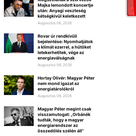
Majka lemondott koncertje
után: Anyagi veszteség
kétségkívül keletkezett
Augusztus 06, 2026
Rovar úr rendkívüli
bejelentése: Nyomhatjátok
a klímát ezerrel, a hűtőket
letekerhetitek, vége az
energiaválságnak
Augusztus 06, 2026
Hortay Olivér: Magyar Péter
nem mond igazat az
energiatárolókról
Augusztus 06, 2026
Magyar Péter megint csak
visszamutogat: „Orbánék
tudták, hogy a magyar
energiarendszer az
összedőlés szélén áll”