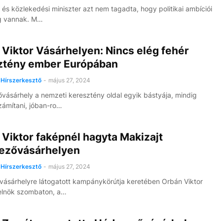
i és közlekedési miniszter azt nem tagadta, hogy politikai ambíciói
g vannak. M…
Viktor Vásárhelyen: Nincs elég fehér
ztény ember Európában
Hírszerkesztő
-
május 27, 2024
ásárhely a nemzeti keresztény oldal egyik bástyája, mindig
számítani, jóban-ro…
Viktor faképnél hagyta Makizajt
zővásárhelyen
Hírszerkesztő
-
május 27, 2024
sárhelyre látogatott kampánykörútja keretében Orbán Viktor
elnök szombaton, a…