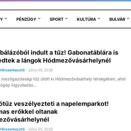
Y
PÉNZÜGY
SPORT
KULTÚRA
BULVÁR
bálázóból indult a tűz! Gabonatáblára is
jedtek a lángok Hódmezővásárhelynél
Hírszerkesztő
-
július 06, 2026
 mezőgazdasági tűz ütött ki Hódmezővásárhely térségében, ahol
zógép kigyulladás…
ótűz veszélyezteti a napelemparkot!
mas erőkkel oltanak
zővásárhelynél
Hírszerkesztő
-
július 05, 2026