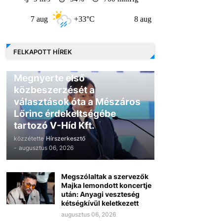
7 aug
+33°C
8 aug
+31°C
9 au
FELKAPOTT HÍREK
GAZDASÁG
Megnyerte első
közbeszerzését a
választások óta a Mészáros
Lőrinc érdekeltségébe
tartozó V-Híd Kft.
közzétette
Hírszerkesztő
-
augusztus 06, 2026
Megszólaltak a szervezők
Majka lemondott koncertje
után: Anyagi veszteség
kétségkívül keletkezett
augusztus 06, 2026