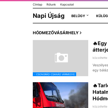
Címlap
Rólunk
Kapcsolat
Napi Újság
BELÜGY
KÜLÜG
HÓDMEZŐVÁSÁRHELY
🔥Egy 
átter
közzétette
Veszélyes
egy bálá
- CSONGRÁD-CSANÁD VÁRMEGYE
🔥Tarl
Hatal
Hódme
közzétette