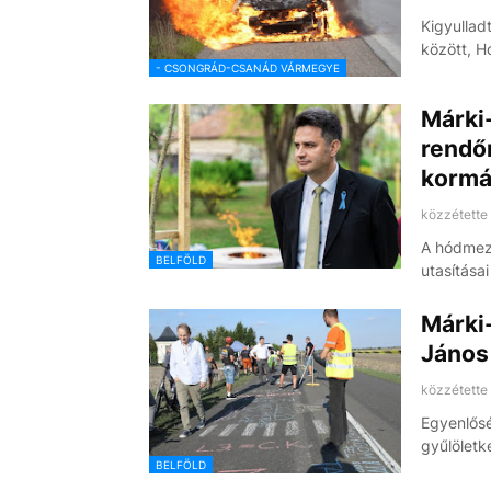
Kigyullad
között, 
- CSONGRÁD-CSANÁD VÁRMEGYE
Márki
rendőr
kormá
közzétette
A hódmező
BELFÖLD
utasításai
Márki-
János
közzétette
Egyenlősé
gyűlöletk
BELFÖLD