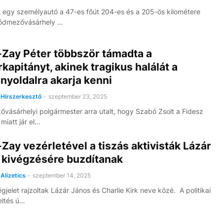
t egy személyautó a 47-es főút 204-es és a 205-ös kilométere
Hódmezővásárhely …
-Zay Péter többször támadta a
kapitányt, akinek tragikus halálát a
nyoldalra akarja kenni
Hírszerkesztő
-
szeptember 23, 2025
vásárhelyi polgármester arra utalt, hogy Szabó Zsolt a Fidesz
 miatt jár el…
Zay vezérletével a tiszás aktivisták Lázár
 kivégzésére buzdítanak
Alizetics
-
szeptember 14, 2025
gjelet rajzoltak Lázár János és Charlie Kirk neve közé. A politikai
eltés ú…