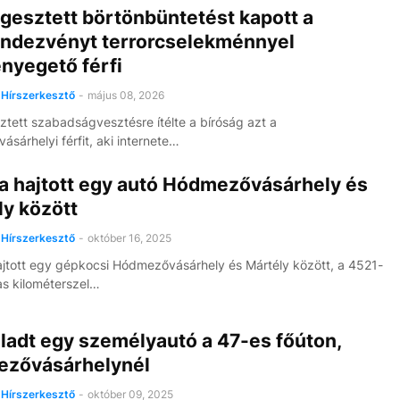
gesztett börtönbüntetést kapott a
endezvényt terrorcselekménnyel
nyegető férfi
Hírszerkesztő
-
május 08, 2026
ztett szabadságvesztésre ítélte a bíróság azt a
sárhelyi férfit, aki internete…
a hajtott egy autó Hódmezővásárhely és
ly között
Hírszerkesztő
-
október 16, 2025
jtott egy gépkocsi Hódmezővásárhely és Mártély között, a 4521-
as kilométerszel…
ladt egy személyautó a 47-es főúton,
zővásárhelynél
Hírszerkesztő
-
október 09, 2025