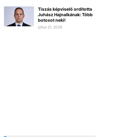
Tiszás képviselő ordította
Juhász Hajnalkának: Több
botoxot neki!
július 21, 2026