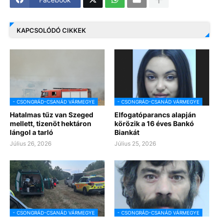
KAPCSOLÓDÓ CIKKEK
- CSONGRÁD-CSANÁD VÁRMEGYE
- CSONGRÁD-CSANÁD VÁRMEGYE
Hatalmas tűz van Szeged
Elfogatóparancs alapján
mellett, tizenöt hektáron
körözik a 16 éves Bankó
lángol a tarló
Biankát
Július 26, 2026
Július 25, 2026
- CSONGRÁD-CSANÁD VÁRMEGYE
- CSONGRÁD-CSANÁD VÁRMEGYE