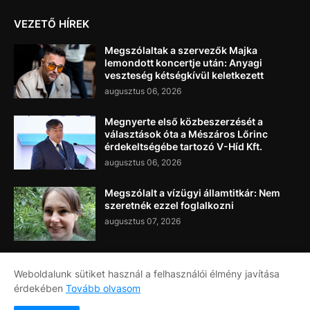
VEZETŐ HÍREK
Megszólaltak a szervezők Majka
lemondott koncertje után: Anyagi
veszteség kétségkívül keletkezett
augusztus 06, 2026
Megnyerte első közbeszerzését a
választások óta a Mészáros Lőrinc
érdekeltségébe tartozó V-Híd Kft.
augusztus 06, 2026
Megszólalt a vízügyi államtitkár: Nem
szeretnék ezzel foglalkozni
augusztus 07, 2026
Weboldalunk sütiket használ a felhasználói élmény javítása
érdekében
Tovább olvasom
Címlap
Rólunk
Kapcsolat