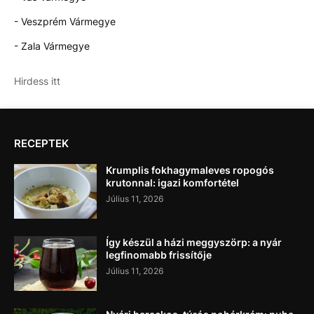
- Veszprém Vármegye
- Zala Vármegye
Hirdess itt
RECEPTEK
Krumplis fokhagymaleves ropogós
krutonnal: igazi komfortétel
Július 11, 2026
Így készül a házi meggyszörp: a nyár
legfinomabb frissítője
Július 11, 2026