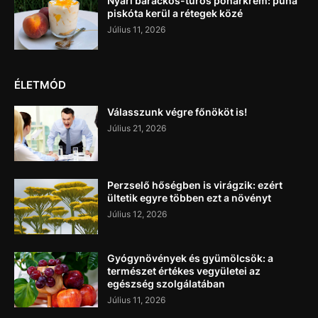
Nyári barackos-túrós pohárkrém: puha
piskóta kerül a rétegek közé
Július 11, 2026
ÉLETMÓD
Válasszunk végre főnököt is!
Július 21, 2026
Perzselő hőségben is virágzik: ezért
ültetik egyre többen ezt a növényt
Július 12, 2026
Gyógynövények és gyümölcsök: a
természet értékes vegyületei az
egészség szolgálatában
Július 11, 2026