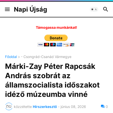
Napi Újság
Támogassa munkánkat!
Főoldal
- Csongrád-Csanád Vármegye
Márki-Zay Péter Rapcsák
András szobrát az
államszocialista időszakot
idéző múzeumba vinné
közzétette
Hírszerkesztő
-
június 08, 2026
0