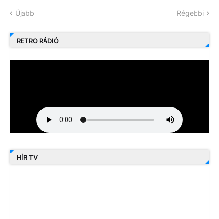
Újabb
Régebbi
RETRO RÁDIÓ
HÍR TV