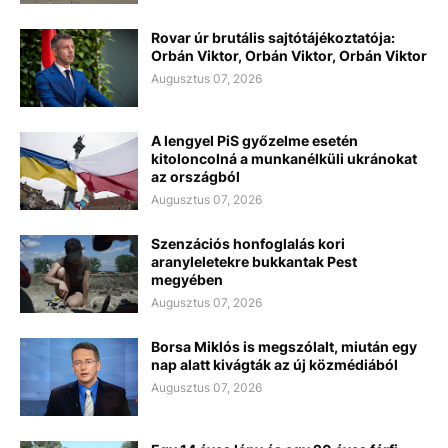
Rovar úr brutális sajtótájékoztatója:
Orbán Viktor, Orbán Viktor, Orbán Viktor
Augusztus 07, 2026
A lengyel PiS győzelme esetén
kitoloncolná a munkanélküli ukránokat
az országból
Augusztus 07, 2026
Szenzációs honfoglalás kori
aranyleletekre bukkantak Pest
megyében
Augusztus 07, 2026
Borsa Miklós is megszólalt, miután egy
nap alatt kivágták az új közmédiából
Augusztus 07, 2026