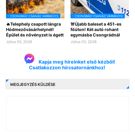
- CSONGRÁD-CSANÁD VÁRMEGYE
- CSONGRÁD-CSANÁD VÁRMEGYE
🔥Telephely csapott lángra
🚨Újabb baleset a 451-es
Hódmezővásárhelynél!
főúton! Két autó rohant
Épület és növényzet is égett
egymásba Csongrádnál
Július 05, 2026
Július 05, 2026
Kapja meg híreinket első kézből!
Csatlakozzon hírcsatornánkhoz!
MEGJEGYZÉS KÜLDÉSE