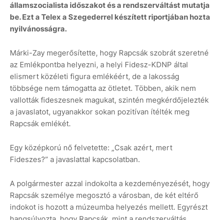
államszocialista időszakot és a rendszerváltást mutatja
be. Ezt a Telex a Szegederrel készített riportjában hozta
nyilvánosságra.
Márki-Zay megerősítette, hogy Rapcsák szobrát szeretné
az Emlékpontba helyezni, a helyi Fidesz-KDNP által
elismert közéleti figura emlékéért, de a lakosság
többsége nem támogatta az ötletet. Többen, akik nem
vallották fideszesnek magukat, szintén megkérdőjelezték
a javaslatot, ugyanakkor sokan pozitívan ítélték meg
Rapcsák emlékét.
Egy középkorú nő felvetette: „Csak azért, mert
Fideszes?” a javaslattal kapcsolatban.
A polgármester azzal indokolta a kezdeményezését, hogy
Rapcsák személye megosztó a városban, de két eltérő
indokot is hozott a múzeumba helyezés mellett. Egyrészt
hangsúlyozta, hogy Rapcsák, mint a rendszerváltás