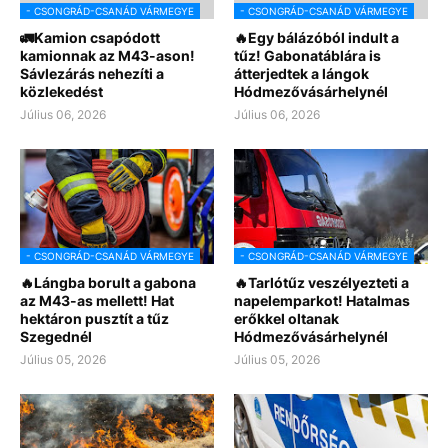
- CSONGRÁD-CSANÁD VÁRMEGYE
- CSONGRÁD-CSANÁD VÁRMEGYE
🚛Kamion csapódott
🔥Egy bálázóból indult a
kamionnak az M43-ason!
tűz! Gabonatáblára is
Sávlezárás nehezíti a
átterjedtek a lángok
közlekedést
Hódmezővásárhelynél
Július 06, 2026
Július 06, 2026
- CSONGRÁD-CSANÁD VÁRMEGYE
- CSONGRÁD-CSANÁD VÁRMEGYE
🔥Lángba borult a gabona
🔥Tarlótűz veszélyezteti a
az M43-as mellett! Hat
napelemparkot! Hatalmas
hektáron pusztít a tűz
erőkkel oltanak
Szegednél
Hódmezővásárhelynél
Július 05, 2026
Július 05, 2026