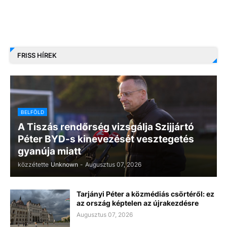
FRISS HÍREK
BELFÖLD
A Tiszás rendőrség vizsgálja Szijjártó
Péter BYD-s kinevezését vesztegetés
gyanúja miatt
közzétette
Unknown
-
Augusztus 07, 2026
Tarjányi Péter a közmédiás csörtéről: ez
az ország képtelen az újrakezdésre
Augusztus 07, 2026