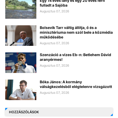
Egy 14 éves lány és egy 20 éves férfi
fulladt a Sajóba
Augusztus 07, 2026
Bolsevik Tarr váltig állítja, ő és a
minisztériuma nem szól bele a közmédia
működésébe
Augusztus 07, 2026
Szenzáció a vizes Eb-n: Betlehem Dávid
aranyérmes!
Augusztus 07, 2026
Bóka János: A kormány
válságkezelésből elégtelenre vizsgázott
Augusztus 07, 2026
HOZZÁSZÓLÁSOK