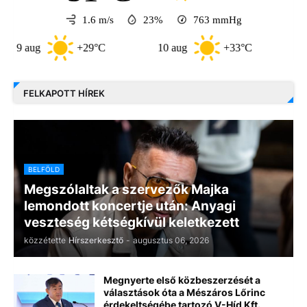
1.6 m/s
23%
763
mmHg
aug
+29°C
10 aug
+33°C
11 aug
FELKAPOTT HÍREK
BELFÖLD
Megszólaltak a szervezők Majka
lemondott koncertje után: Anyagi
veszteség kétségkívül keletkezett
közzétette
Hírszerkesztő
-
augusztus 06, 2026
Megnyerte első közbeszerzését a
választások óta a Mészáros Lőrinc
érdekeltségébe tartozó V-Híd Kft.