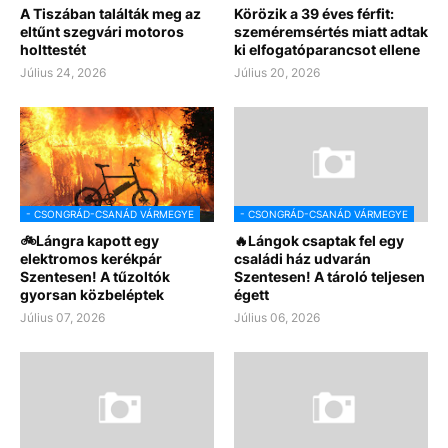
A Tiszában találták meg az
Körözik a 39 éves férfit:
eltűnt szegvári motoros
szeméremsértés miatt adtak
holttestét
ki elfogatóparancsot ellene
Július 24, 2026
Július 20, 2026
- CSONGRÁD-CSANÁD VÁRMEGYE
- CSONGRÁD-CSANÁD VÁRMEGYE
🚲Lángra kapott egy
🔥Lángok csaptak fel egy
elektromos kerékpár
családi ház udvarán
Szentesen! A tűzoltók
Szentesen! A tároló teljesen
gyorsan közbeléptek
égett
Július 07, 2026
Július 06, 2026