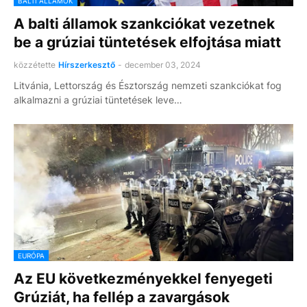
BALTI ÁLLAMOK
A balti államok szankciókat vezetnek
be a grúziai tüntetések elfojtása miatt
közzétette
Hírszerkesztő
-
december 03, 2024
Litvánia, Lettország és Észtország nemzeti szankciókat fog
alkalmazni a grúziai tüntetések leve…
EURÓPA
Az EU következményekkel fenyegeti
Grúziát, ha fellép a zavargások