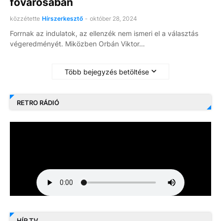
fővárosában
közzétette
Hírszerkesztő
-
október 28, 2024
Forrnak az indulatok, az ellenzék nem ismeri el a választás
végeredményét. Miközben Orbán Viktor…
Több bejegyzés betöltése
RETRO RÁDIÓ
HÍR TV