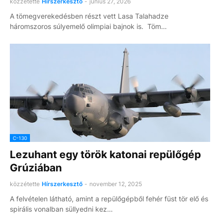
közzétette
Hírszerkesztő
-
június 27, 2026
A tömegverekedésben részt vett Lasa Talahadze
háromszoros súlyemelő olimpiai bajnok is. Töm…
C-130
Lezuhant egy török katonai repülőgép
Grúziában
közzétette
Hírszerkesztő
-
november 12, 2025
A felvételen látható, amint a repülőgépből fehér füst tör elő és
spirális vonalban süllyedni kez…