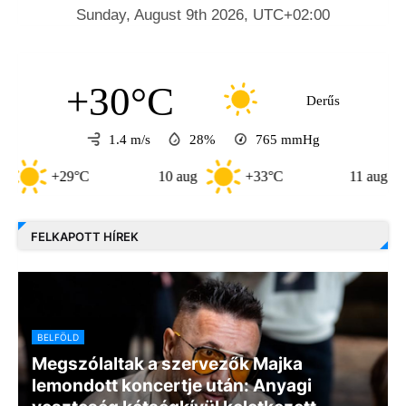
+30°C
Derűs
1.4 m/s
28%
765
mmHg
C
10 aug
+33°C
11 aug
+35°C
FELKAPOTT HÍREK
BELFÖLD
Megszólaltak a szervezők Majka
lemondott koncertje után: Anyagi