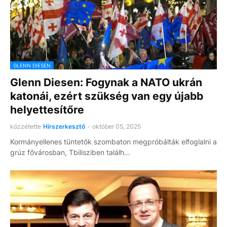
GLENN DIESEN
Glenn Diesen: Fogynak a NATO ukrán
katonái, ezért szükség van egy újabb
helyettesítőre
közzétette
Hírszerkesztő
-
október 05, 2025
Kormányellenes tüntetők szombaton megpróbálták elfoglalni a
grúz fővárosban, Tbilisziben találh…