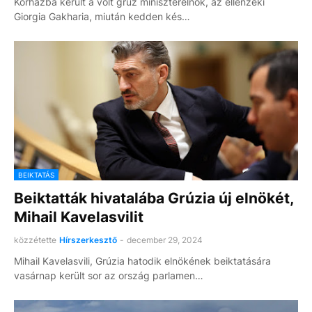
Kórházba került a volt grúz miniszterelnök, az ellenzéki
Giorgia Gakharia, miután kedden kés…
BEIKTATÁS
Beiktatták hivatalába Grúzia új elnökét,
Mihail Kavelasvilit
közzétette
Hírszerkesztő
-
december 29, 2024
Mihail Kavelasvili, Grúzia hatodik elnökének beiktatására
vasárnap került sor az ország parlamen…