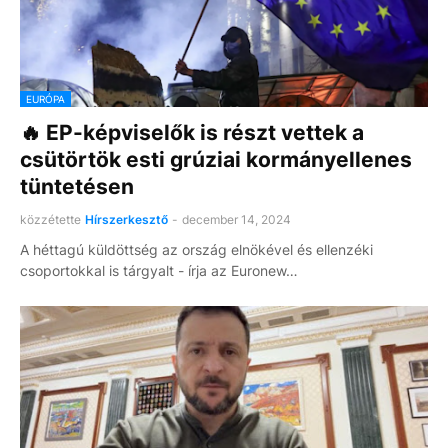
EURÓPA
🔥 EP-képviselők is részt vettek a
csütörtök esti grúziai kormányellenes
tüntetésen
közzétette
Hírszerkesztő
-
december 14, 2024
A héttagú küldöttség az ország elnökével és ellenzéki
csoportokkal is tárgyalt - írja az Euronew…