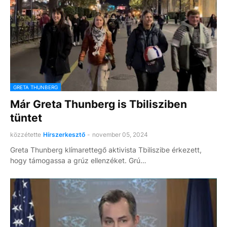
GRETA THUNBERG
Már Greta Thunberg is Tbilisziben
tüntet
közzétette
Hírszerkesztő
-
november 05, 2024
Greta Thunberg klímarettegő aktivista Tbiliszibe érkezett,
hogy támogassa a grúz ellenzéket. Grú…