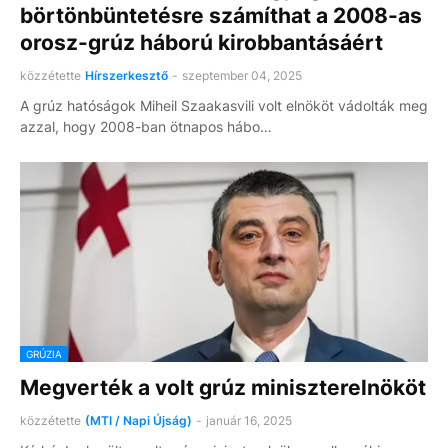
börtönbüntetésre számíthat a 2008-as
orosz-grúz háború kirobbantásáért
közzétette
Hírszerkesztő
-
szeptember 04, 2025
A grúz hatóságok Miheil Szaakasvili volt elnököt vádolták meg
azzal, hogy 2008-ban ötnapos hábo…
GRÚZIA
Megverték a volt grúz miniszterelnököt
közzétette
(MTI / Napi Újság)
-
január 16, 2025