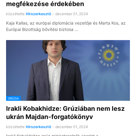
megfékezése érdekében
közzétette
Hírszerkesztő
-
december 01, 2024
Kaja Kallas, az európai diplomácia vezetője és Marta Kos, az
Európai Bizottság bővítési biztosa …
GRÚZIA
Irakli Kobakhidze: Grúziában nem lesz
ukrán Majdan-forgatókönyv
közzétette
Hírszerkesztő
-
december 01, 2024
Irakli Kobakhidze grúz miniszterelnök szerint a