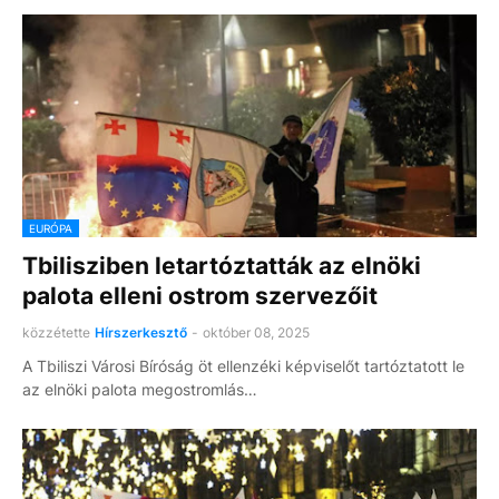
EURÓPA
Tbilisziben letartóztatták az elnöki
palota elleni ostrom szervezőit
közzétette
Hírszerkesztő
-
október 08, 2025
A Tbiliszi Városi Bíróság öt ellenzéki képviselőt tartóztatott le
az elnöki palota megostromlás…