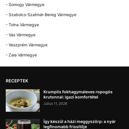
- Somogy Vármegye
- Szabolcs-Szatmár-Bereg Vármegye
- Tolna Vármegye
- Vas Vármegye
- Veszprém Vármegye
- Zala Vármegye
RECEPTEK
Krumplis fokhagymaleves ropogós
krutonnal: igazi komfortétel
Július 11, 2026
Így készül a házi meggyszörp: a nyár
legfinomabb frissítője