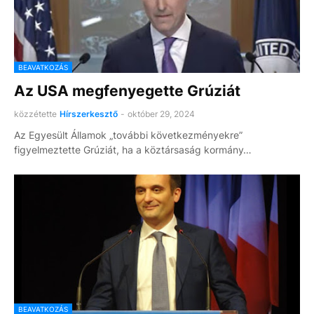
BEAVATKOZÁS
Az USA megfenyegette Grúziát
közzétette
Hírszerkesztő
-
október 29, 2024
Az Egyesült Államok „további következményekre”
figyelmeztette Grúziát, ha a köztársaság kormány…
BEAVATKOZÁS