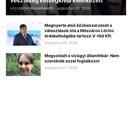
veszteség kétségkívül keletkezett
közzétette
Hírszerkesztő
-
augusztus 06, 2026
Megnyerte első közbeszerzését a
választások óta a Mészáros Lőrinc
érdekeltségébe tartozó V-Híd Kft.
augusztus 06, 2026
Megszólalt a vízügyi államtitkár: Nem
szeretnék ezzel foglalkozni
augusztus 07, 2026