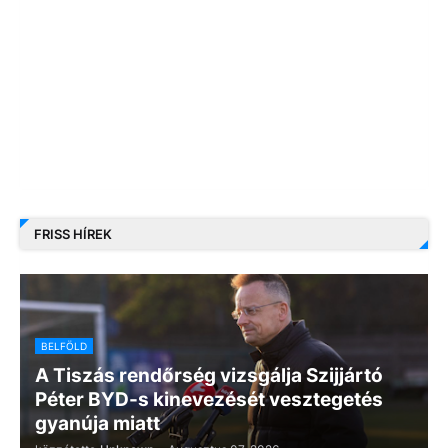
FRISS HÍREK
BELFÖLD
A Tiszás rendőrség vizsgálja Szijjártó
Péter BYD-s kinevezését vesztegetés
gyanúja miatt