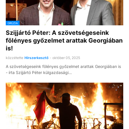
GRÚZIA
Szijjártó Péter: A szövetségeseink
fölényes győzelmet arattak Georgiában
is!
közzétette
Hírszerkesztő
-
október 05, 2025
A szövetségeseink fölényes győzelmet arattak Georgiában is
- írta Szijjártó Péter külgazdasági…