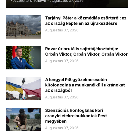
közzétette
Unknown
-
Augusztus 07, 2026
Tarjányi Péter a közmédiás csörtéről: ez
az ország képtelen az újrakezdésre
Augusztus 07, 2026
Rovar úr brutális sajtótájékoztatója:
Orbán Viktor, Orbán Viktor, Orbán Viktor
Augusztus 07, 2026
A lengyel PiS győzelme esetén
kitoloncolná a munkanélküli ukránokat
az országból
Augusztus 07, 2026
Szenzációs honfoglalás kori
aranyleletekre bukkantak Pest
megyében
Augusztus 07, 2026