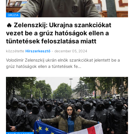
GRÚZIA
🔥 Zelenszkij: Ukrajna szankciókat
vezet be a grúz hatóságok ellen a
tüntetések feloszlatása miatt
közzétette
Hírszerkesztő
-
december 05, 2024
Volodimir Zelenszkij ukrán elnök szankciókat jelentett be a
grúz hatóságok ellen a tüntetések fe…