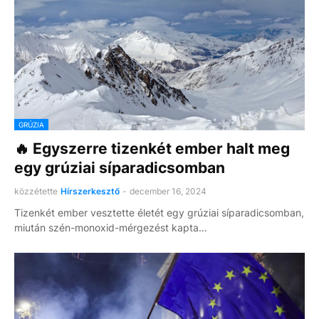
GRÚZIA
🔥 Egyszerre tizenkét ember halt meg
egy grúziai síparadicsomban
közzétette
Hírszerkesztő
-
december 16, 2024
Tizenkét ember vesztette életét egy grúziai síparadicsomban,
miután szén-monoxid-mérgezést kapta…