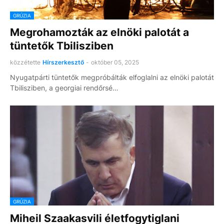
GRÚZIA
Megrohamozták az elnöki palotát a
tüntetők Tbilisziben
közzétette
Hírszerkesztő
-
október 05, 2025
Nyugatpárti tüntetők megpróbálták elfoglalni az elnöki palotát
Tbilisziben, a georgiai rendőrsé…
GRÚZIA
Miheil Szaakasvili életfogytiglani