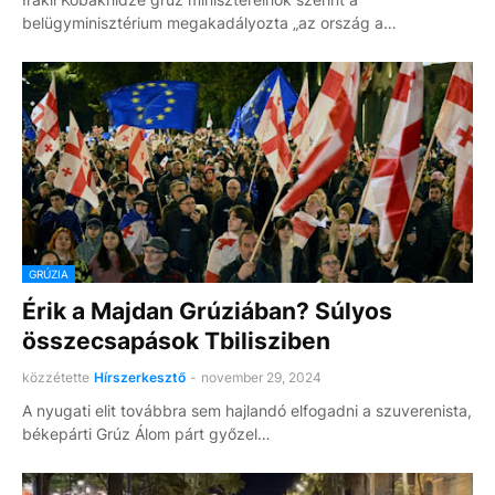
belügyminisztérium megakadályozta „az ország a…
GRÚZIA
Érik a Majdan Grúziában? Súlyos
összecsapások Tbilisziben
közzétette
Hírszerkesztő
-
november 29, 2024
A nyugati elit továbbra sem hajlandó elfogadni a szuverenista,
békepárti Grúz Álom párt győzel…