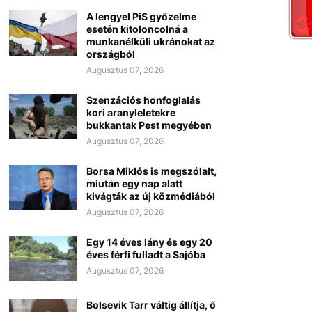
A lengyel PiS győzelme
esetén kitoloncolná a
munkanélküli ukránokat az
országból
Augusztus 07, 2026
Szenzációs honfoglalás
kori aranyleletekre
bukkantak Pest megyében
Augusztus 07, 2026
Borsa Miklós is megszólalt,
miután egy nap alatt
kivágták az új közmédiából
Augusztus 07, 2026
Egy 14 éves lány és egy 20
éves férfi fulladt a Sajóba
Augusztus 07, 2026
Bolsevik Tarr váltig állítja, ő