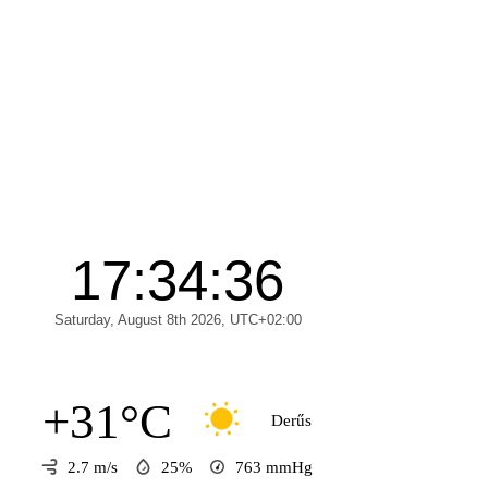
+31°C
Derűs
2.7 m/s
25%
763
mmHg