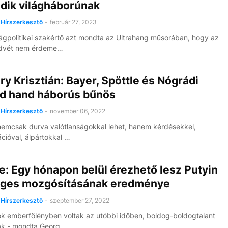
dik világháborúnak
8
Hírszerkesztő
-
február 27, 2023
ágpolitikai szakértő azt mondta az Ultrahang műsorában, hogy az
dvét nem érdeme…
y Krisztián: Bayer, Spöttle és Nógrádi
d hand háborús bűnös
Hírszerkesztő
-
november 06, 2022
emcsak durva valótlanságokkal lehet, hanem kérdésekkel,
ációval, álpártokkal …
e: Egy hónapon belül érezhető lesz Putyin
eges mozgósításának eredménye
Hírszerkesztő
-
szeptember 27, 2022
k emberfölényben voltak az utóbbi időben, boldog-boldogtalant
ak - mondta Georg…