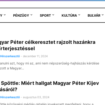
Y
PÉNZÜGY
SPORT
KULTÚRA
BULVÁR
yar Péter célkeresztet rajzolt hazánkra
írterjesztéssel
Hírszerkesztő
-
december 11, 2024
tanulni azt, hogy mi az, ami nem népszerűség-hajhászás kérdése
azott a Magyar…
Spöttle: Miért hallgat Magyar Péter Kijev
ásáról?
Hírszerkesztő
-
augusztus 03, 2024
ttle közösségi médiás oldalán igyekezett megfejteni, hogy a