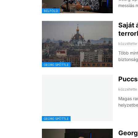
messiás m
BELFÖLD
Saját 
terro
közzétette
Több mint
biztonság
GEORG SPÖTTLE
Puccs
közzétette
Magas ran
helyzetbe
GEORG SPÖTTLE
Georg 