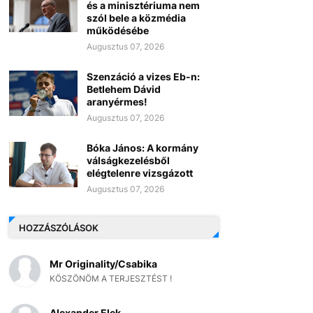
és a minisztériuma nem
szól bele a közmédia
működésébe
Augusztus 07, 2026
Szenzáció a vizes Eb-n:
Betlehem Dávid
aranyérmes!
Augusztus 07, 2026
Bóka János: A kormány
válságkezelésből
elégtelenre vizsgázott
Augusztus 07, 2026
HOZZÁSZÓLÁSOK
Mr Originality/Csabika
KÖSZÖNÖM A TERJESZTÉST !
Alexander Elek