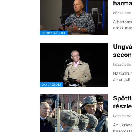
harma
közzétette
A biztons
orosz me
GEORG SPÖTTLE
Ungvár
secon
közzétette
Hazudni n
álkonzult
BAYER ZSOLT
Spöttl
részl
közzétette
Az ukráno
besorozt