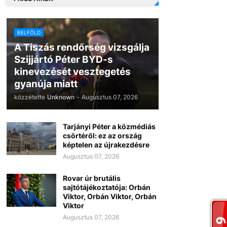
BELFÖLD
A Tiszás rendőrség vizsgálja
Szijjártó Péter BYD-s
kinevezését vesztegetés
gyanúja miatt
közzétette
Unknown
-
Augusztus 07, 2026
Tarjányi Péter a közmédiás
csörtéről: ez az ország
képtelen az újrakezdésre
Augusztus 07, 2026
Rovar úr brutális
sajtótájékoztatója: Orbán
Viktor, Orbán Viktor, Orbán
Viktor
Augusztus 07, 2026