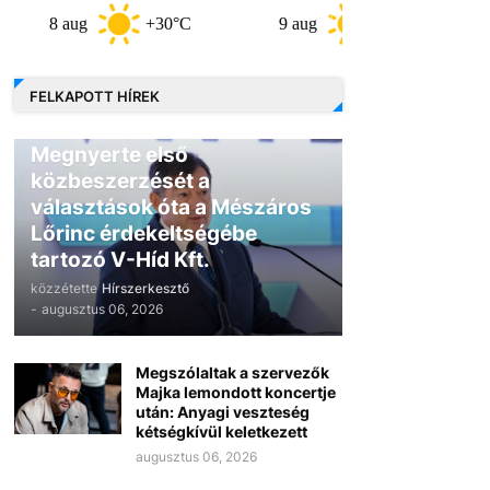
 aug
+30°C
9 aug
+30°C
10 au
FELKAPOTT HÍREK
GAZDASÁG
Megnyerte első
közbeszerzését a
választások óta a Mészáros
Lőrinc érdekeltségébe
tartozó V-Híd Kft.
közzétette
Hírszerkesztő
-
augusztus 06, 2026
Megszólaltak a szervezők
Majka lemondott koncertje
után: Anyagi veszteség
kétségkívül keletkezett
augusztus 06, 2026