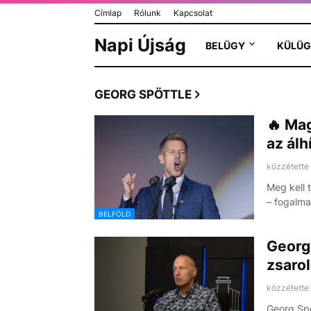
Címlap
Rólunk
Kapcsolat
Napi Újság
BELÜGY
KÜLÜG
GEORG SPÖTTLE
🔥 Mag
az álh
közzétette
Meg kell 
– fogalm
BELFÖLD
Georg 
zsarol
közzétette
Georg Spö