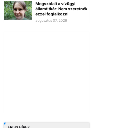
Megszólalt a vízügyi
államtitkár: Nem szeretnék
ezzel foglalkozni
augusztus 07, 2026
FRISS HÍREK