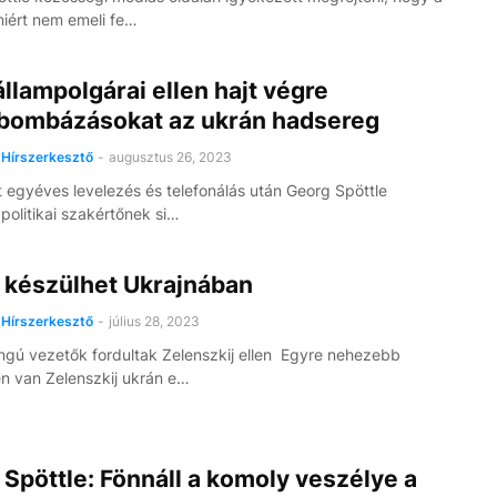
iért nem emeli fe…
állampolgárai ellen hajt végre
rbombázásokat az ukrán hadsereg
Hírszerkesztő
-
augusztus 26, 2023
 egyéves levelezés és telefonálás után Georg Spöttle
politikai szakértőnek si…
 készülhet Ukrajnában
Hírszerkesztő
-
július 28, 2023
gú vezetők fordultak Zelenszkij ellen Egyre nehezebb
n van Zelenszkij ukrán e…
Spöttle: Fönnáll a komoly veszélye a