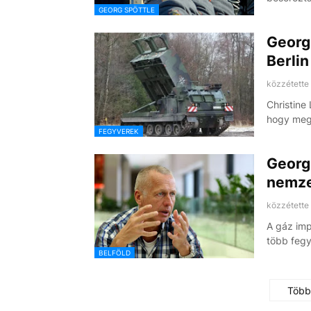
GEORG SPÖTTLE
Georg 
Berlin
közzétette
Christine
hogy meg
FEGYVEREK
Georg 
nemze
közzétette
A gáz imp
több fegy
BELFÖLD
Több