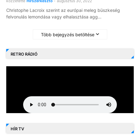
közzétette
Hírszerkesztő
-
augusztus 30, 2022
Christophe Lacroix szerint az európai meleg büszkeség
felvonulás lemondása vagy elhalasztása agg…
Több bejegyzés betöltése
RETRO RÁDIÓ
HÍR TV