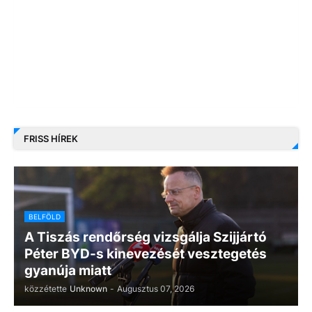
FRISS HÍREK
BELFÖLD
A Tiszás rendőrség vizsgálja Szijjártó
Péter BYD-s kinevezését vesztegetés
gyanúja miatt
közzétette
Unknown
-
Augusztus 07, 2026