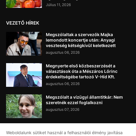
Július 11, 2026
VEZETŐ HÍREK
Megszólaltak a szervezők Majka
lemondott koncertje után: Anyagi
veszteség kétségkívül keletkezett
augusztus 06, 2026
Megnyerte első közbeszerzését a
választások óta a Mészáros Lőrinc
érdekeltségébe tartozó V-Híd Kft.
augusztus 06, 2026
Megszólalt a vízügyi államtitkár: Nem
szeretnék ezzel foglalkozni
augusztus 07, 2026
Weboldalunk sütiket használ a felhasználói élmény javítása