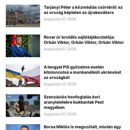
Tarjányi Péter a közmédiás csörtéről: ez
az ország képtelen az újrakezdésre
Augusztus 07, 2026
Rovar úr brutális sajtótájékoztatója:
Orbán Viktor, Orbán Viktor, Orbán Viktor
Augusztus 07, 2026
A lengyel PiS győzelme esetén
kitoloncolná a munkanélküli ukránokat
az országból
Augusztus 07, 2026
Szenzációs honfoglalás kori
aranyleletekre bukkantak Pest
megyében
Augusztus 07, 2026
Borsa Miklós is megszólalt, miután egy