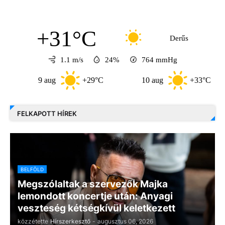
+31°C
Derűs
1.1 m/s
24%
764
mmHg
9 aug
+29°C
10 aug
+33°C
FELKAPOTT HÍREK
BELFÖLD
Megszólaltak a szervezők Majka
lemondott koncertje után: Anyagi
veszteség kétségkívül keletkezett
közzétette
Hírszerkesztő
-
augusztus 06, 2026