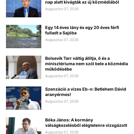
nap alatt kivágták az új közmédiából
Augusztus 07, 2026
Egy 14 éves lány és egy 20 éves férfi
fulladt a Sajóba
Augusztus 07, 2026
Bolsevik Tarr váltig állítja, ő és a
minisztériuma nem szól bele a közmédia
működésébe
Augusztus 07, 2026
Szenzáció a vizes Eb-n: Betlehem Dávid
aranyérmes!
Augusztus 07, 2026
Bóka János: A kormány
válságkezelésből elégtelenre vizsgázott
Augusztus 07, 2026