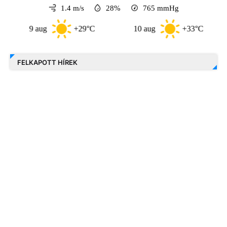
1.4 m/s
28%
765
mmHg
9 aug
+29°C
10 aug
+33°C
FELKAPOTT HÍREK