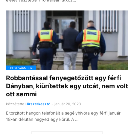
- PEST VÁRMEGYE
Robbantással fenyegetőzött egy férfi
Dányban, kiürítettek egy utcát, nem volt
ott semmi
közzétette
Hírszerkesztő
-
január 20, 2023
Eltorzított hangon telefonált a segélyhívóra egy férfi január
18-án délután negyed egy körül. A …