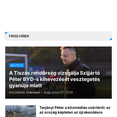
FRISS HÍREK
BELFÖLD
A Tiszás rendőrség vizsgálja Szijjártó
Péter BYD-s kinevezését vesztegetés
gyanúja miatt
közzétette
Unknown
-
Augusztus 07, 2026
Tarjányi Péter a közmédiás csörtéről: ez
az ország képtelen az újrakezdésre