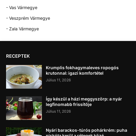
- Vas Vármegye
- Veszprém Vármegye
- Zala Vármegye
RECEPTEK
Krumplis fokhagymaleves ropogós
krutonnal: igazi komfortétel
Július 11, 2026
Így készül a házi meggyszörp: a nyár
legfinomabb frissítője
Július 11, 2026
Nyári barackos-túrós pohárkrém: puha
piskóta kerül a rétegek közé