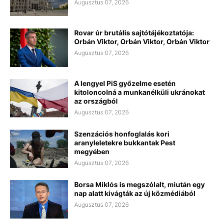
Augusztus 07, 2026
Rovar úr brutális sajtótájékoztatója:
Orbán Viktor, Orbán Viktor, Orbán Viktor
Augusztus 07, 2026
A lengyel PiS győzelme esetén
kitoloncolná a munkanélküli ukránokat
az országból
Augusztus 07, 2026
Szenzációs honfoglalás kori
aranyleletekre bukkantak Pest
megyében
Augusztus 07, 2026
Borsa Miklós is megszólalt, miután egy
nap alatt kivágták az új közmédiából
Augusztus 07, 2026