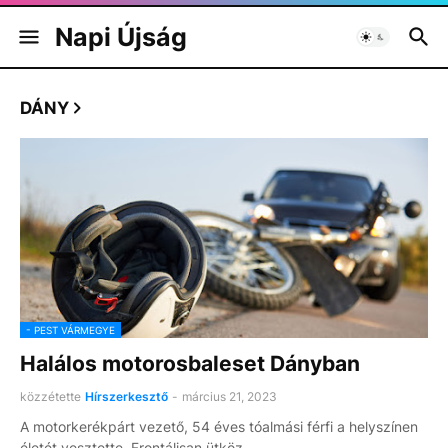
Napi Újság
DÁNY
- PEST VÁRMEGYE
Halálos motorosbaleset Dányban
közzétette
Hírszerkesztő
-
március 21, 2023
A motorkerékpárt vezető, 54 éves tóalmási férfi a helyszínen
életét vesztette Frontálisan ütköz…