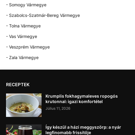
- Somogy Vármegye
- Szabolcs-Szatmár-Bereg Vármegye
- Tolna Vármegye
- Vas Vármegye
- Veszprém Vármegye
- Zala Vármegye
RECEPTEK
Krumplis fokhagymaleves ropogós
krutonnal: igazi komfortétel
Július 11, 2026
Így készül a házi meggyszörp: a nyár
legfinomabb frissítője