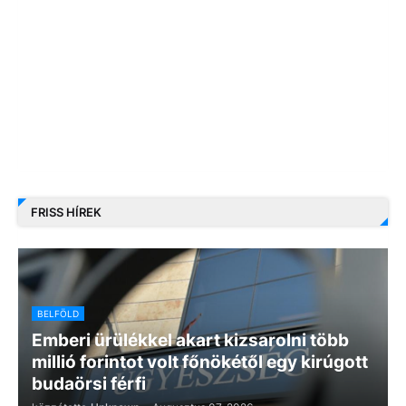
FRISS HÍREK
BELFÖLD
Emberi ürülékkel akart kizsarolni több
millió forintot volt főnökétől egy kirúgott
budaörsi férfi