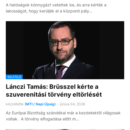
A hatóságok könnygázt vetettek be, és arra kérték a
lakosságot, hogy kerüljék el a központi pály…
BELFÖLD
Lánczi Tamás: Brüsszel kérte a
szuverenitási törvény eltörlését
közzétette
(MTI / Napi Újság)
-
június 04, 2026
Az Európai Bizottság szándékai már a kezdetektől világosak
voltak. A törvény elfogadása előtt m…