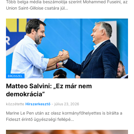
Több belga média beszámolója szerint Mohammed Fuseini, az
Union Saint-Gilloise csatára júl…
BRÜSSZEL
Matteo Salvini: „Ez már nem
demokrácia”
közzétette
Hírszerkesztő
-
július 23, 2026
Marine Le Pen után az olasz kormányfőhelyettes is bírálta a
Fideszt érintő ügyészségi fellépé…