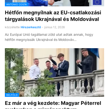
ANTONIO COSTA
Hétfőn megnyílnak az EU-csatlakozási
tárgyalások Ukrajnával és Moldovával
közzétette
Hírszerkesztő
-
június 12, 2026
Az Európai Unió tagállamai zöld utat adtak annak, hogy
hétfőn megnyissák Ukrajnával és Moldováv…
BELFÖLD
Ez már a vég kezdete: Magyar Péterrel