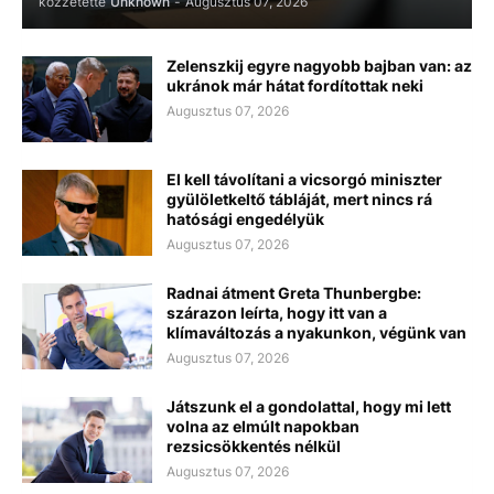
közzétette
Unknown
-
Augusztus 07, 2026
Zelenszkij egyre nagyobb bajban van: az
ukránok már hátat fordítottak neki
Augusztus 07, 2026
El kell távolítani a vicsorgó miniszter
gyülöletkeltő tábláját, mert nincs rá
hatósági engedélyük
Augusztus 07, 2026
Radnai átment Greta Thunbergbe:
szárazon leírta, hogy itt van a
klímaváltozás a nyakunkon, végünk van
Augusztus 07, 2026
Játszunk el a gondolattal, hogy mi lett
volna az elmúlt napokban
rezsicsökkentés nélkül
Augusztus 07, 2026