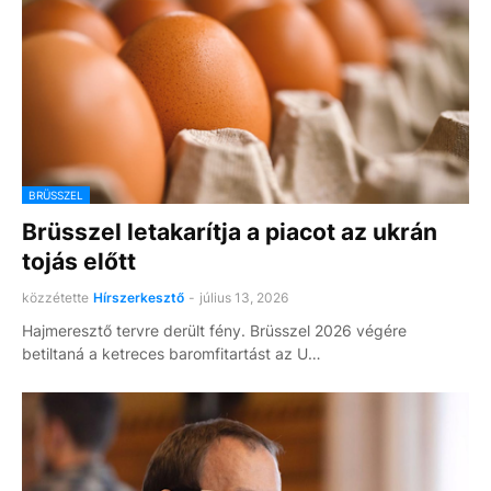
BRÜSSZEL
Brüsszel letakarítja a piacot az ukrán
tojás előtt
közzétette
Hírszerkesztő
-
július 13, 2026
Hajmeresztő tervre derült fény. Brüsszel 2026 végére
betiltaná a ketreces baromfitartást az U…