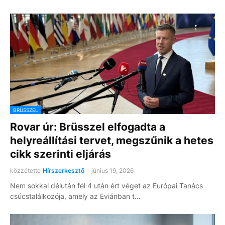
BRÜSSZEL
Rovar úr: Brüsszel elfogadta a
helyreállítási tervet, megszűnik a hetes
cikk szerinti eljárás
közzétette
Hírszerkesztő
-
június 19, 2026
Nem sokkal délután fél 4 után ért véget az Európai Tanács
csúcstalálkozója, amely az Eviánban t…