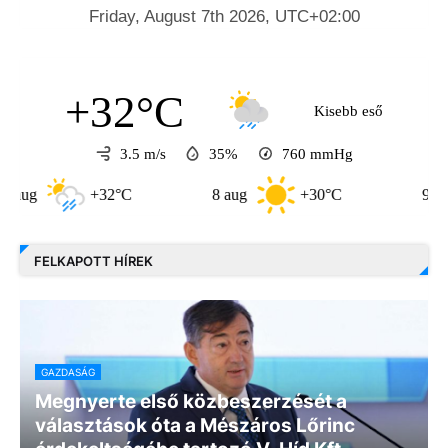
+32°C
Kisebb eső
3.5 m/s
35%
760
mmHg
+32°C
8 aug
+30°C
9 aug
+30
FELKAPOTT HÍREK
GAZDASÁG
Megnyerte első közbeszerzését a
választások óta a Mészáros Lőrinc