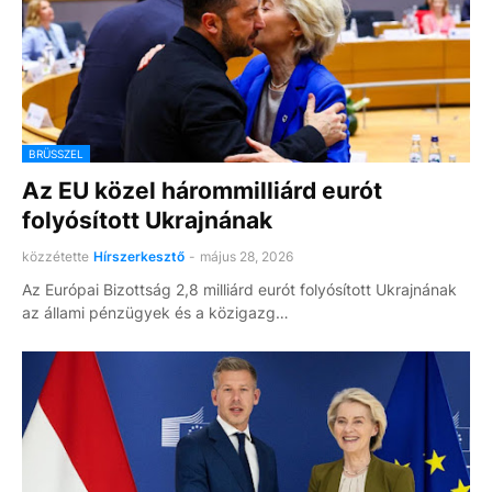
BRÜSSZEL
Az EU közel hárommilliárd eurót
folyósított Ukrajnának
közzétette
Hírszerkesztő
-
május 28, 2026
Az Európai Bizottság 2,8 milliárd eurót folyósított Ukrajnának
az állami pénzügyek és a közigazg…