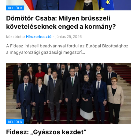
BELFÖLD
Dömötör Csaba: Milyen brüsszeli
követeléseknek enged a kormány?
közzétette
Hírszerkesztő
-
június 25, 2026
A Fidesz írásbeli beadvánnyal fordul az Európai Bizottsághoz
a magyarországi gazdasági megszorí…
BELFÖLD
Fidesz: „Gyászos kezdet”