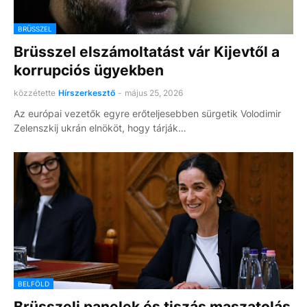
BRÜSSZEL
Brüsszel elszámoltatást vár Kijevtől a
korrupciós ügyekben
közzétette
Hírszerkesztő
-
május 25, 2026
Az európai vezetők egyre erőteljesebben sürgetik Volodimir
Zelenszkij ukrán elnököt, hogy tárják…
BELFÖLD
Brüsszeli panelek és tiszás maszatolás