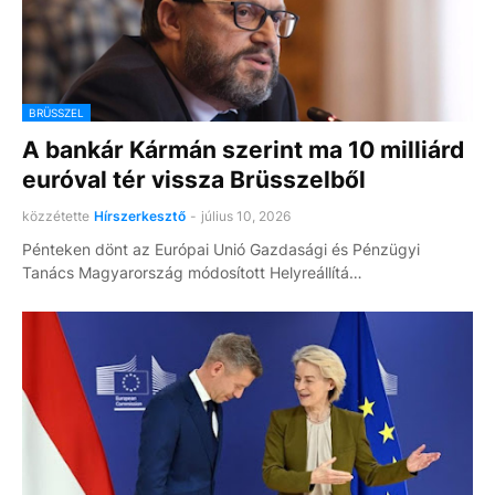
BRÜSSZEL
A bankár Kármán szerint ma 10 milliárd
euróval tér vissza Brüsszelből
közzétette
Hírszerkesztő
-
július 10, 2026
Pénteken dönt az Európai Unió Gazdasági és Pénzügyi
Tanács Magyarország módosított Helyreállítá…