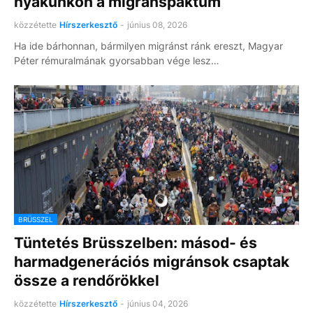
nyakunkon a migránspaktum
közzétette
Hírszerkesztő
-
június 08, 2026
Ha ide bárhonnan, bármilyen migránst ránk ereszt, Magyar
Péter rémuralmának gyorsabban vége lesz…
BRÜSSZEL
Tüntetés Brüsszelben: másod- és
harmadgenerációs migránsok csaptak
össze a rendőrökkel
közzétette
Hírszerkesztő
-
június 04, 2026