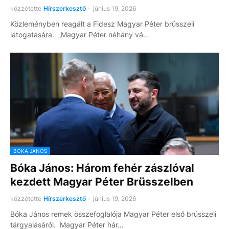
közzétette
Hírszerkesztő
-
június 19, 2026
Közleményben reagált a Fidesz Magyar Péter brüsszeli
látogatására. „Magyar Péter néhány vá…
BÓKA JÁNOS
Bóka János: Három fehér zászlóval
kezdett Magyar Péter Brüsszelben
közzétette
Hírszerkesztő
-
június 19, 2026
Bóka János remek összefoglalója Magyar Péter első brüsszeli
tárgyalásáról. Magyar Péter hár…