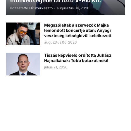
érdekeltségébe tartozó V-Híd Kft.
közzétette
Hírszerkesztő
-
augusztus 06, 2026
Megszólaltak a szervezők Majka
lemondott koncertje után: Anyagi
veszteség kétségkívül keletkezett
augusztus 06, 2026
Tiszás képviselő ordította Juhász
Hajnalkának: Több botoxot neki!
július 21, 2026