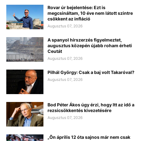
Rovar úr bejelentése: Ezt is
megcsináltam, 10 éve nem látott szintre
csökkent az infláció
Augusztus 07, 2026
A spanyol hírszerzés figyelmeztet,
augusztus közepén újabb roham érheti
Ceutát
Augusztus 07, 2026
Pilhál György: Csak a baj volt Takaróval?
Augusztus 07, 2026
Bod Péter Ákos úgy érzi, hogy Itt az idő a
rezsicsökkentés kivezetésére
Augusztus 07, 2026
„Ön április 12 óta sajnos már nem csak