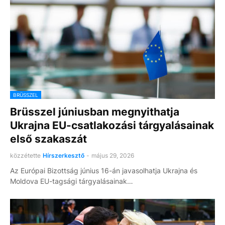
BRÜSSZEL
Brüsszel júniusban megnyithatja
Ukrajna EU-csatlakozási tárgyalásainak
első szakaszát
közzétette
Hírszerkesztő
-
május 29, 2026
Az Európai Bizottság június 16-án javasolhatja Ukrajna és
Moldova EU-tagsági tárgyalásainak…