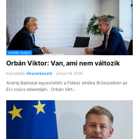
ANDREJ BABIS
Orbán Viktor: Van, ami nem változik
közzétette
Hírszerkesztő
-
június 18, 2026
Andrej Babissal egyeztetett a Fidesz elnöke Brüsszelben az
EU-csúcs előestéjén. Orbán Vikt…