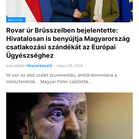
BRÜSSZEL
Rovar úr Brüsszelben bejelentette:
Hivatalosan is benyújtja Magyarország
csatlakozási szándékát az Európai
Ügyészséghez
közzétette
Hírszerkesztő
-
május 28, 2026
Itt van az első szelet szuverenitás, amiről lemondana a
miniszterelnök. Magyar Péter csütörtök…