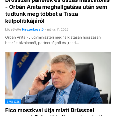
- Orbán Anita meghallgatása után sem
tudtunk meg többet a Tisza
külpolitikájáról
közzétette
Hírszerkesztő
-
május 11, 2026
Orbán Anita külügyminiszteri meghallgatásán hosszasan
beszélt bizalomról, partnerségről és „rend…
BRÜSSZEL
Fico moszkvai útja miatt Brüsszel