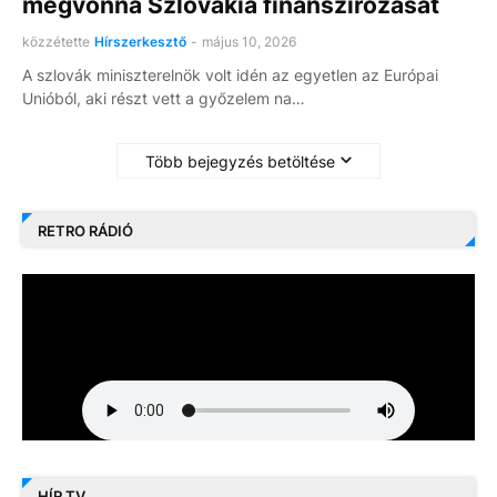
megvonná Szlovákia finanszírozását
közzétette
Hírszerkesztő
-
május 10, 2026
A szlovák miniszterelnök volt idén az egyetlen az Európai
Unióból, aki részt vett a győzelem na…
Több bejegyzés betöltése
RETRO RÁDIÓ
HÍR TV