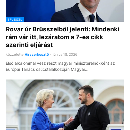
BRÜSSZEL
Rovar úr Brüsszelből jelenti: Mindenki
rám vár itt, lezáratom a 7-es cikk
szerinti eljárást
közzétette
Hírszerkesztő
-
június 18, 2026
Első alkalommal vesz részt magyar miniszterelnökként az
Európai Tanács csúcstalálkozóján Magyar…