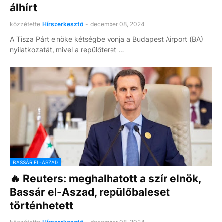
álhírt
közzétette
Hírszerkesztő
-
december 08, 2024
A Tisza Párt elnöke kétségbe vonja a Budapest Airport (BA)
nyilatkozatát, mivel a repülőteret …
BASSÁR EL-ASZAD
🔥 Reuters: meghalhatott a szír elnök,
Bassár el-Aszad, repülőbaleset
történhetett
közzétette
Hírszerkesztő
-
december 08, 2024