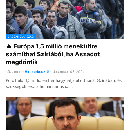
BASSÁR EL-ASZAD
🔥 Európa 1,5 millió menekültre
számíthat Szíriából, ha Aszadot
megdöntik
közzétette
Hírszerkesztő
-
december 08, 2024
Körülbelül 1,5 millió ember hagyhatja el otthonát Szíriában, és
szükségük lesz a humanitárius sz…