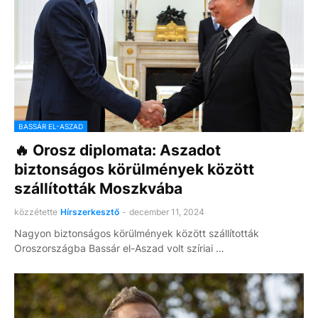
BASSÁR EL-ASZAD
🔥 Orosz diplomata: Aszadot
biztonságos körülmények között
szállították Moszkvába
közzétette
Hírszerkesztő
-
december 11, 2024
Nagyon biztonságos körülmények között szállították
Oroszországba Bassár el-Aszad volt szíriai …