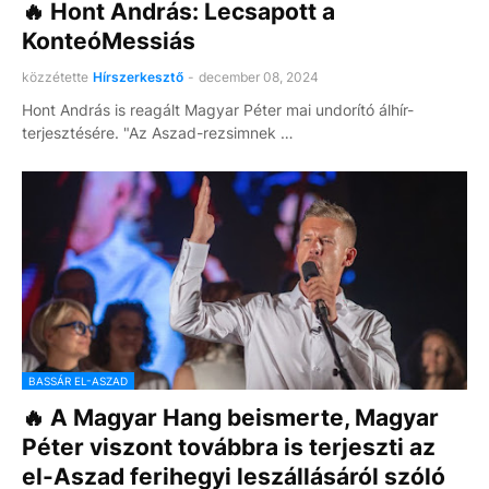
🔥 Hont András: Lecsapott a
KonteóMessiás
közzétette
Hírszerkesztő
-
december 08, 2024
Hont András is reagált Magyar Péter mai undorító álhír-
terjesztésére. "Az Aszad-rezsimnek …
BASSÁR EL-ASZAD
🔥 A Magyar Hang beismerte, Magyar
Péter viszont továbbra is terjeszti az
el-Aszad ferihegyi leszállásáról szóló