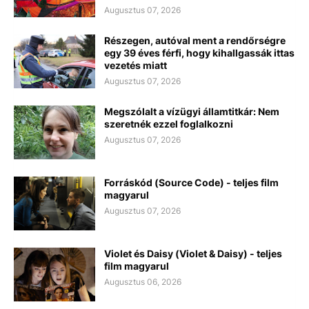
Augusztus 07, 2026
Részegen, autóval ment a rendőrségre
egy 39 éves férfi, hogy kihallgassák ittas
vezetés miatt
Augusztus 07, 2026
Megszólalt a vízügyi államtitkár: Nem
szeretnék ezzel foglalkozni
Augusztus 07, 2026
Forráskód (Source Code) - teljes film
magyarul
Augusztus 07, 2026
Violet és Daisy (Violet & Daisy) - teljes
film magyarul
Augusztus 06, 2026