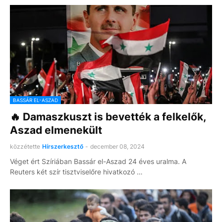
BASSÁR EL-ASZAD
🔥 Damaszkuszt is bevették a felkelők,
Aszad elmenekült
közzétette
Hírszerkesztő
-
december 08, 2024
Véget ért Szíriában Bassár el-Aszad 24 éves uralma. A
Reuters két szír tisztviselőre hivatkozó …