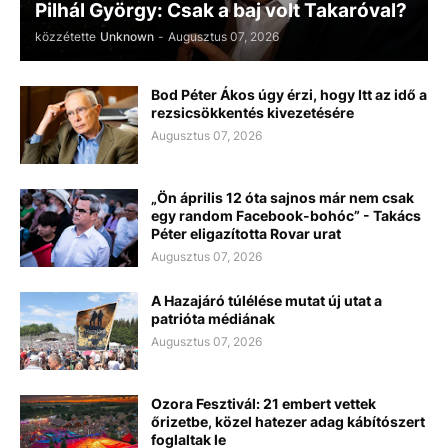
Pilhál György: Csak a baj volt Takaróval?
közzétette
Unknown
-
Augusztus 07, 2026
Bod Péter Ákos úgy érzi, hogy Itt az idő a
rezsicsökkentés kivezetésére
Augusztus 07, 2026
„Ön április 12 óta sajnos már nem csak
egy random Facebook-bohóc” - Takács
Péter eligazította Rovar urat
Augusztus 07, 2026
A Hazajáró túlélése mutat új utat a
patrióta médiának
Augusztus 07, 2026
Ozora Fesztivál: 21 embert vettek
őrizetbe, közel hatezer adag kábítószert
foglaltak le