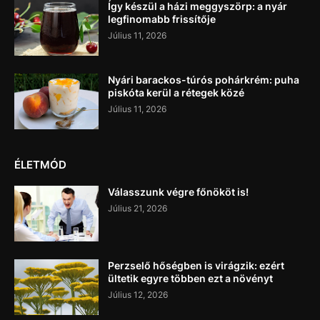
Így készül a házi meggyszörp: a nyár
legfinomabb frissítője
Július 11, 2026
Nyári barackos-túrós pohárkrém: puha
piskóta kerül a rétegek közé
Július 11, 2026
ÉLETMÓD
Válasszunk végre főnököt is!
Július 21, 2026
Perzselő hőségben is virágzik: ezért
ültetik egyre többen ezt a növényt
Július 12, 2026