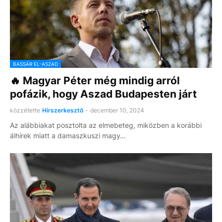
BASSÁR EL-ASZAD
🔥 Magyar Péter még mindig arról
pofázik, hogy Aszad Budapesten járt
közzétette
Hírszerkesztő
-
december 10, 2024
Az alábbiakat posztolta az elmebeteg, miközben a korábbi
álhírek miatt a damaszkuszi magy…