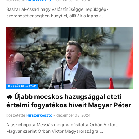
Bashar al-Assad nagy valószínűséggel repülőgép-
szerencsétlenségben hunyt el, állítják a lapnak…
BASSÁR EL-ASZAD
🔥 Újabb mocskos hazugsággal eteti
értelmi fogyatékos híveit Magyar Péter
közzétette
Hírszerkesztő
-
december 08, 2024
A pszichopata Messiás meggyanúsította Orbán Viktort.
Magyar szerint Orbán Viktor Magyarországra …