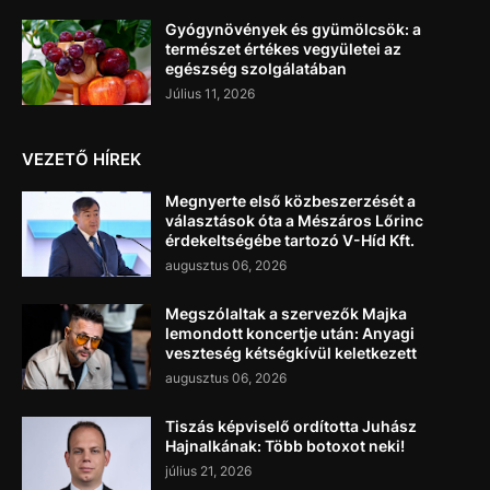
Gyógynövények és gyümölcsök: a
természet értékes vegyületei az
egészség szolgálatában
Július 11, 2026
VEZETŐ HÍREK
Megnyerte első közbeszerzését a
választások óta a Mészáros Lőrinc
érdekeltségébe tartozó V-Híd Kft.
augusztus 06, 2026
Megszólaltak a szervezők Majka
lemondott koncertje után: Anyagi
veszteség kétségkívül keletkezett
augusztus 06, 2026
Tiszás képviselő ordította Juhász
Hajnalkának: Több botoxot neki!
július 21, 2026