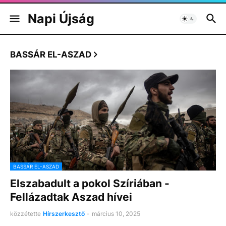
Napi Újság
BASSÁR EL-ASZAD
BASSÁR EL-ASZAD
Elszabadult a pokol Szíriában -
Fellázadtak Aszad hívei
közzétette
Hírszerkesztő
-
március 10, 2025