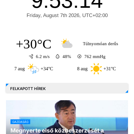
+30°C
Túlnyomóan derűs
6.2 m/s
48%
762
mmHg
ug
+34°C
8 aug
+31°C
9 aug
FELKAPOTT HÍREK
GAZDASÁG
Megnyerte első közbeszerzését a