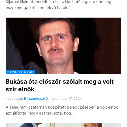
Kijárási tilalmat rendeltek el a szíriai hatóságok az ország
északnyugati részén fekvő Latakiá…
BASSÁR EL-ASZAD
Bukása óta először szólalt meg a volt
szír elnök
közzétette
Hírszerkesztő
-
december 17, 2024
A Telegram-csatornán közzétett bejegyzésében a volt elnök
azt állította, hogy azt tervezte, hog…