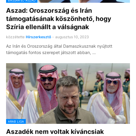
BASSÁR EL-ASZAD
Aszad: Oroszország és Irán
támogatásának köszönhető, hogy
Szíria ellenállt a válságnak
közzétette
Hírszerkesztő
-
augusztus 10, 2023
Az Irán és Oroszország által Damaszkusznak nyújtott
támogatás fontos szerepet játszott abban, …
ARAB LIGA
Aszadék nem voltak kíváncsiak