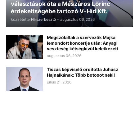
választások óta a Mészáros Lőrinc
érdekeltségébe tartozó V-Híd Kft.
közzétette
Hírszerkesztő
-
augusztus 06, 2026
Megszólaltak a szervezők Majka
lemondott koncertje után: Anyagi
veszteség kétségkívül keletkezett
augusztus 06, 2026
Tiszás képviselő ordította Juhász
Hajnalkának: Több botoxot neki!
július 21, 2026