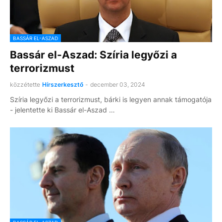
BASSÁR EL-ASZAD
Bassár el-Aszad: Szíria legyőzi a
terrorizmust
közzétette
Hírszerkesztő
-
december 03, 2024
Szíria legyőzi a terrorizmust, bárki is legyen annak támogatója
- jelentette ki Bassár el-Aszad …