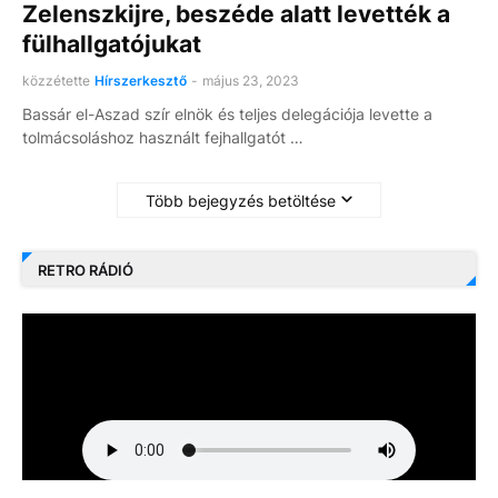
Zelenszkijre, beszéde alatt levették a
fülhallgatójukat
közzétette
Hírszerkesztő
-
május 23, 2023
Bassár el-Aszad szír elnök és teljes delegációja levette a
tolmácsoláshoz használt fejhallgatót …
Több bejegyzés betöltése
RETRO RÁDIÓ