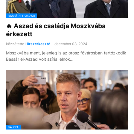
BASSÁR EL-ASZAD
🔥 Aszad és családja Moszkvába
érkezett
közzétette
Hírszerkesztő
-
december 08, 2024
Moszkvába ment, jelenleg is az orosz fővárosban tartózkodik
Bassár el-Aszad volt szíriai elnök…
BA ZRT.