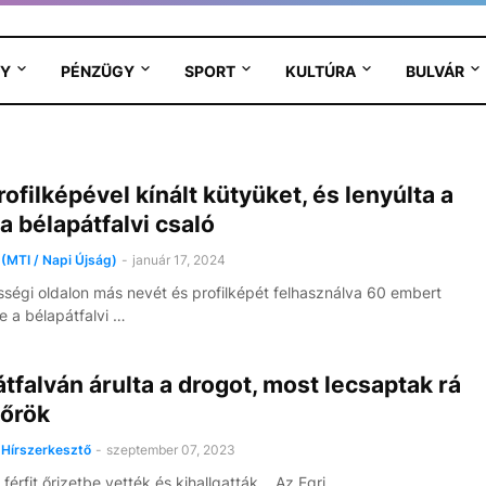
Y
PÉNZÜGY
SPORT
KULTÚRA
BULVÁR
ofilképével kínált kütyüket, és lenyúlta a
a bélapátfalvi csaló
(MTI / Napi Újság)
-
január 17, 2024
ségi oldalon más nevét és profilképét felhasználva 60 embert
e a bélapátfalvi …
tfalván árulta a drogot, most lecsaptak rá
dőrök
Hírszerkesztő
-
szeptember 07, 2023
férfit őrizetbe vették és kihallgatták. Az Egri