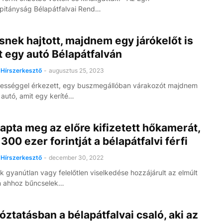
pitányság Bélapátfalvai Rend…
snek hajtott, majdnem egy járókelőt is
t egy autó Bélapátfalván
Hírszerkesztő
-
augusztus 25, 2023
ességgel érkezett, egy buszmegállóban várakozót majdnem
z autó, amit egy keríté…
pta meg az előre kifizetett hőkamerát,
300 ezer forintját a bélapátfalvi férfi
Hírszerkesztő
-
december 30, 2022
ek gyanútlan vagy felelőtlen viselkedése hozzájárult az elmúlt
 ahhoz bűncselek…
óztatásban a bélapátfalvai csaló, aki az