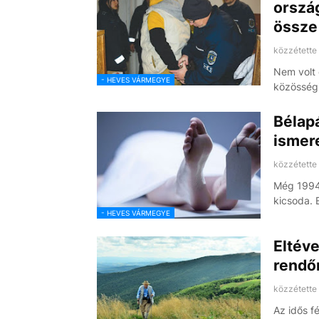
ország
össze
közzétette
Nem volt 
- HEVES VÁRMEGYE
közösségi
Bélapá
ismere
közzétette
Még 1994-
kicsoda.
- HEVES VÁRMEGYE
Eltéve
rendő
közzétette
Az idős f