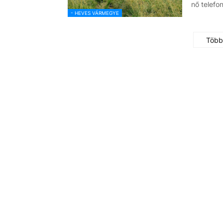
nő telefo
- HEVES VÁRMEGYE
Több