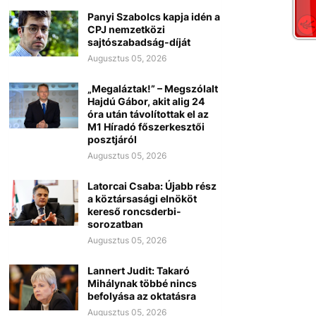
Panyi Szabolcs kapja idén a
CPJ nemzetközi
sajtószabadság-díját
Augusztus 05, 2026
„Megaláztak!” – Megszólalt
Hajdú Gábor, akit alig 24
óra után távolítottak el az
M1 Híradó főszerkesztői
posztjáról
Augusztus 05, 2026
Latorcai Csaba: Újabb rész
a köztársasági elnököt
kereső roncsderbi-
sorozatban
Augusztus 05, 2026
Lannert Judit: Takaró
Mihálynak többé nincs
befolyása az oktatásra
Augusztus 05, 2026