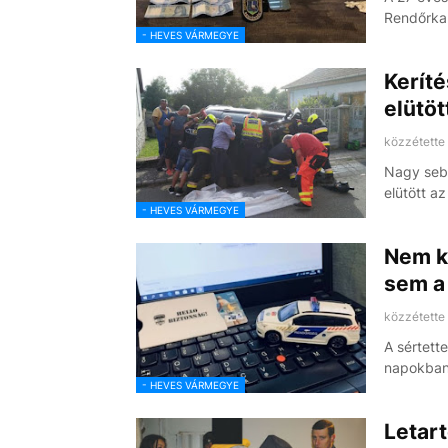
Rendőrka
- HEVES VÁRMEGYE
Keríté
elütöt
közzétette
Nagy seb
elütött a
- HEVES VÁRMEGYE
Nem ka
sem a 
közzétette
A sértett
napokban
- HEVES VÁRMEGYE
Letart