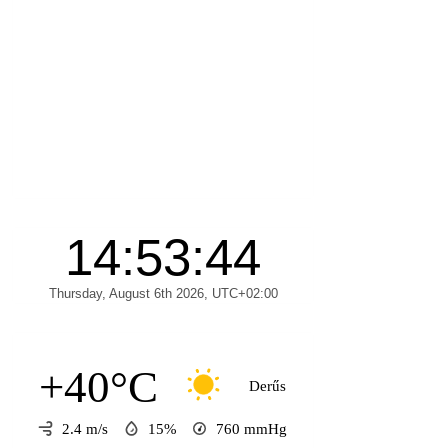
+40°C
Derűs
2.4 m/s
15%
760
mmHg