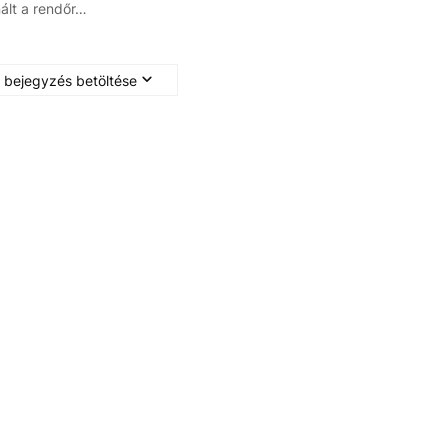
nált a rendőr…
 bejegyzés betöltése