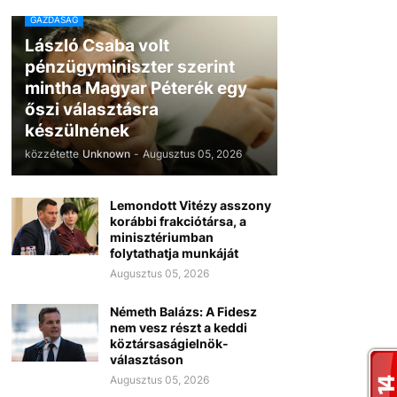
GAZDASÁG
László Csaba volt
pénzügyminiszter szerint
mintha Magyar Péterék egy
őszi választásra
készülnének
közzétette
Unknown
-
Augusztus 05, 2026
Lemondott Vitézy asszony
korábbi frakciótársa, a
minisztériumban
folytathatja munkáját
Augusztus 05, 2026
Németh Balázs: A Fidesz
nem vesz részt a keddi
köztársaságielnök-
választáson
Augusztus 05, 2026