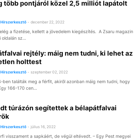
 több pontjáról közel 2,5 milliót lapátolt
6 
Hírszerkesztő
-
december 22, 2022
elég a fizetése, kellett a jövedelem kiegészítés. A Zsaru magazin
 oldalán sz…
tfalvai rejtély: máig nem tudni, ki lehet az
tlen holttest
Hírszerkesztő
-
szeptember 02, 2022
ben találták meg a férfit, akiről azonban máig nem tudni, hogy
 Egy 166-170 cen…
dt túrázón segítettek a bélapátfalvai
rök
Hírszerkesztő
-
július 16, 2022
érfi visszament a sapkáért, de végül eltévedt. – Egy Pest megyei