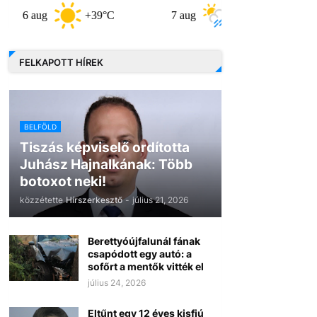
aug
+39°C
7 aug
+32°C
8 aug
FELKAPOTT HÍREK
BELFÖLD
Tiszás képviselő ordította
Juhász Hajnalkának: Több
botoxot neki!
közzétette
Hírszerkesztő
-
július 21, 2026
Berettyóújfalunál fának
csapódott egy autó: a
sofőrt a mentők vitték el
július 24, 2026
Eltűnt egy 12 éves kisfiú