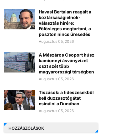
Havasi Bertalan reagált a
köztársaságielnök-
választás hírére:
Fölösleges megtartani, a
poszton nincs üresedés
Augusztus 05, 2026
A Mészáros Csoport húsz
kamionnyi ásványvizet
oszt szét több
magyarországi térségben
Augusztus 05, 2026
Tiszások: a fideszesekből
kell duzzasztógátat
csinálni a Dunában
Augusztus 05, 2026
HOZZÁSZÓLÁSOK