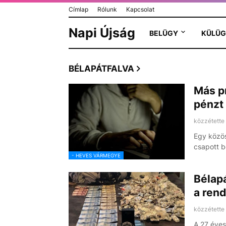
Címlap
Rólunk
Kapcsolat
Napi Újság
BELÜGY
KÜLÜG
BÉLAPÁTFALVA
Más pr
pénzt 
közzétette
Egy közös
csapott b
- HEVES VÁRMEGYE
Bélapá
a ren
közzétette
A 27 éves 