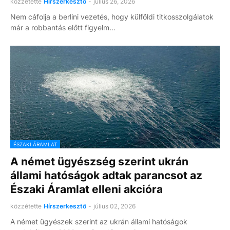
közzétette
Hírszerkesztő
-
július 26, 2026
Nem cáfolja a berlini vezetés, hogy külföldi titkosszolgálatok
már a robbantás előtt figyelm…
ÉSZAKI ÁRAMLAT
A német ügyészség szerint ukrán
állami hatóságok adtak parancsot az
Északi Áramlat elleni akcióra
közzétette
Hírszerkesztő
-
július 02, 2026
A német ügyészek szerint az ukrán állami hatóságok