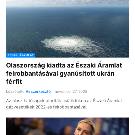
ÉSZAKI ÁRAMLAT
Olaszország kiadta az Északi Áramlat
felrobbantásával gyanúsított ukrán
férfit
közzétette
Hírszerkesztő
-
november 27, 2025
Az olasz hatóságok átadták csütörtökön az Északi Áramlat
gázvezetékek 2022-es felrobbantásával…