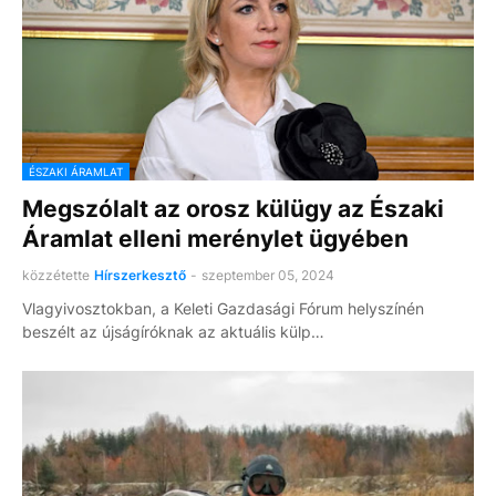
ÉSZAKI ÁRAMLAT
Megszólalt az orosz külügy az Északi
Áramlat elleni merénylet ügyében
közzétette
Hírszerkesztő
-
szeptember 05, 2024
Vlagyivosztokban, a Keleti Gazdasági Fórum helyszínén
beszélt az újságíróknak az aktuális külp…