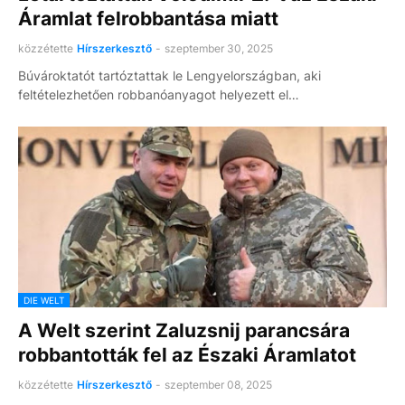
Áramlat felrobbantása miatt
közzétette
Hírszerkesztő
-
szeptember 30, 2025
Búvároktatót tartóztattak le Lengyelországban, aki
feltételezhetően robbanóanyagot helyezett el…
DIE WELT
A Welt szerint Zaluzsnij parancsára
robbantották fel az Északi Áramlatot
közzétette
Hírszerkesztő
-
szeptember 08, 2025