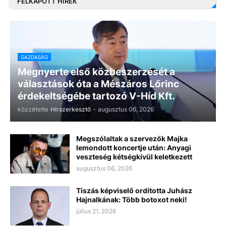
FELKAPOTT HÍREK
GAZDASÁG
Megnyerte első közbeszerzését a
választások óta a Mészáros Lőrinc
érdekeltségébe tartozó V-Híd Kft.
közzétette
Hírszerkesztő
-
augusztus 06, 2026
Megszólaltak a szervezők Majka
lemondott koncertje után: Anyagi
veszteség kétségkívül keletkezett
augusztus 06, 2026
Tiszás képviselő ordította Juhász
Hajnalkának: Több botoxot neki!
július 21, 2026