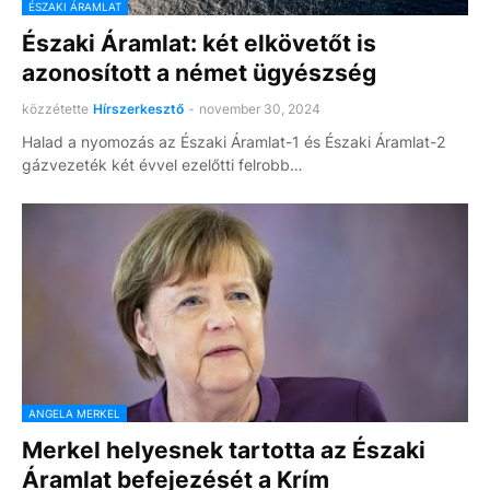
ÉSZAKI ÁRAMLAT
Északi Áramlat: két elkövetőt is
azonosított a német ügyészség
közzétette
Hírszerkesztő
-
november 30, 2024
Halad a nyomozás az Északi Áramlat-1 és Északi Áramlat-2
gázvezeték két évvel ezelőtti felrobb…
ANGELA MERKEL
Merkel helyesnek tartotta az Északi
Áramlat befejezését a Krím