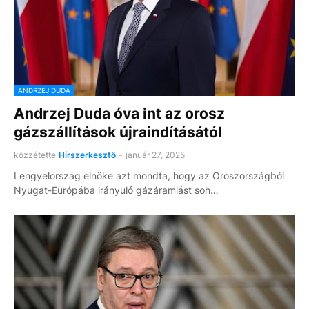
ANDRZEJ DUDA
Andrzej Duda óva int az orosz
gázszállítások újraindításától
közzétette
Hírszerkesztő
-
január 27, 2025
Lengyelország elnöke azt mondta, hogy az Oroszországból
Nyugat-Európába irányuló gázáramlást soh…