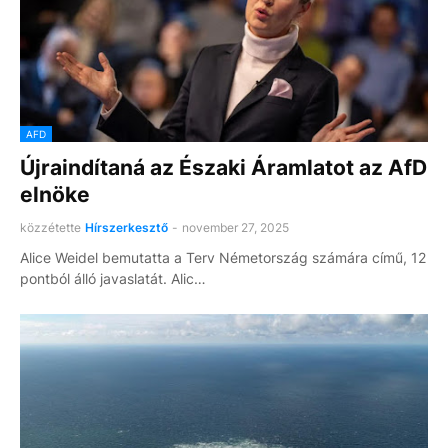
AFD
Újraindítaná az Északi Áramlatot az AfD
elnöke
közzétette
Hírszerkesztő
-
november 27, 2025
Alice Weidel bemutatta a Terv Németország számára című, 12
pontból álló javaslatát. Alic…