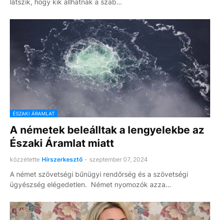
látszik, hogy kik állhatnak a szab…
ÉSZAKI ÁRAMLAT
A németek beleálltak a lengyelekbe az
Északi Áramlat miatt
közzétette
Hírszerkesztő
-
szeptember 07, 2024
A német szövetségi bűnügyi rendőrség és a szövetségi
ügyészség elégedetlen. Német nyomozók azza…