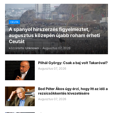
CEUTA
A spanyol hírszerzés figyelmeztet,
augusztus közepén újabb roham érheti
Ceutát
közzétette
Unknown
-
Augusztus 07, 2026
Pilhál György: Csak a baj volt Takaróval?
Augusztus 07, 2026
Bod Péter Ákos úgy érzi, hogy Itt az idő a
rezsicsökkentés kivezetésére
Augusztus 07, 2026