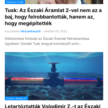
DONALD TUSK
Tusk: Az Északi Áramlat 2-vel nem az a
baj, hogy felrobbantották, hanem az,
hogy megépítették
közzétette
Hírszerkesztő
-
október 08, 2025
Döbbenetes fordulat az Északi Áramlat felrobbantása
ügyében: Donald Tusk lengyel kormányfő színt…
ÉSZAKI ÁRAMLAT
Letartóztatták Volodimir Z.-t az Északi