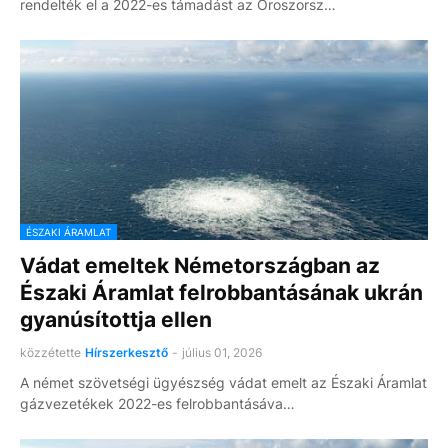
rendelték el a 2022-es támadást az Oroszorsz…
ÉSZAKI ÁRAMLAT
Vádat emeltek Németországban az
Északi Áramlat felrobbantásának ukrán
gyanúsítottja ellen
közzétette
Hírszerkesztő
-
július 01, 2026
A német szövetségi ügyészség vádat emelt az Északi Áramlat
gázvezetékek 2022-es felrobbantásáva…