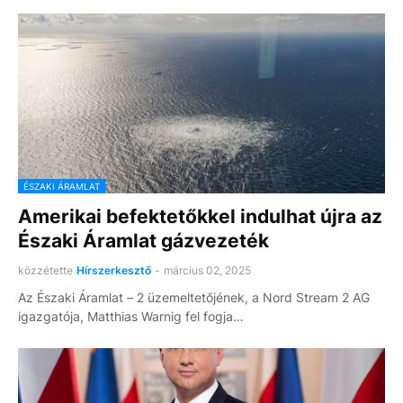
ÉSZAKI ÁRAMLAT
Amerikai befektetőkkel indulhat újra az
Északi Áramlat gázvezeték
közzétette
Hírszerkesztő
-
március 02, 2025
Az Északi Áramlat – 2 üzemeltetőjének, a Nord Stream 2 AG
igazgatója, Matthias Warnig fel fogja…