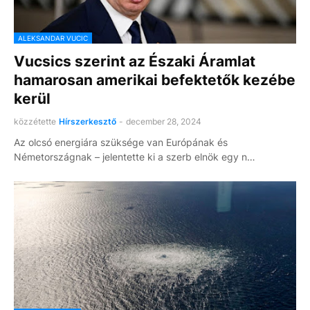
ALEKSANDAR VUCIC
Vucsics szerint az Északi Áramlat
hamarosan amerikai befektetők kezébe
kerül
közzétette
Hírszerkesztő
-
december 28, 2024
Az olcsó energiára szüksége van Európának és
Németországnak – jelentette ki a szerb elnök egy n…