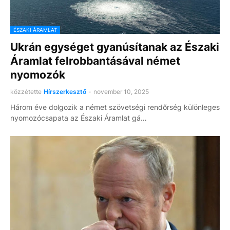
ÉSZAKI ÁRAMLAT
Ukrán egységet gyanúsítanak az Északi
Áramlat felrobbantásával német
nyomozók
közzétette
Hírszerkesztő
-
november 10, 2025
Három éve dolgozik a német szövetségi rendőrség különleges
nyomozócsapata az Északi Áramlat gá…