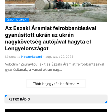
ÉSZAKI ÁRAMLAT
Az Északi Áramlat felrobbantásával
gyanúsított ukrán az ukrán
nagykövetség autójával hagyta el
Lengyelországot
közzétette
Hírszerkesztő
-
augusztus 29, 2024
Volodimir Zsuravljov, akit az Északi Áramlat felrobbantásával
gyanúsítanak, a varsói ukrán nag…
Több bejegyzés betöltése
RETRO RÁDIÓ