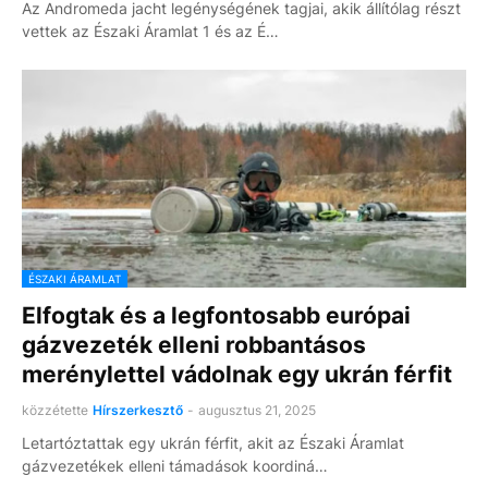
Az Andromeda jacht legénységének tagjai, akik állítólag részt
vettek az Északi Áramlat 1 és az É…
ÉSZAKI ÁRAMLAT
Elfogtak és a legfontosabb európai
gázvezeték elleni robbantásos
merénylettel vádolnak egy ukrán férfit
közzétette
Hírszerkesztő
-
augusztus 21, 2025
Letartóztattak egy ukrán férfit, akit az Északi Áramlat
gázvezetékek elleni támadások koordiná…