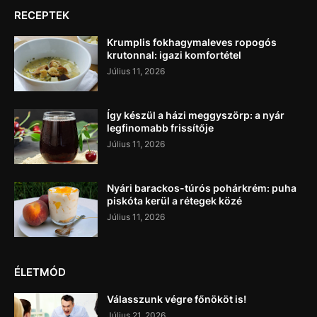
RECEPTEK
Krumplis fokhagymaleves ropogós
krutonnal: igazi komfortétel
Július 11, 2026
Így készül a házi meggyszörp: a nyár
legfinomabb frissítője
Július 11, 2026
Nyári barackos-túrós pohárkrém: puha
piskóta kerül a rétegek közé
Július 11, 2026
ÉLETMÓD
Válasszunk végre főnököt is!
Július 21, 2026