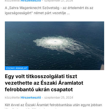
közzétette
Hírszerkesztő
-
szeptember 27, 2024
A „Sahra Wagenknecht Szövetség - az értelemért és az
igazságosságért" német párt vezetője …
ÉSZAKI ÁRAMLAT
Egy volt titkosszolgálati tiszt
vezethette az Északi Áramlatot
felrobbantó ukrán csapatot
közzétette
Hírszerkesztő
-
szeptember 25, 2024
Két évvel az Északi Áramlat felrobbantása után egyre jobban