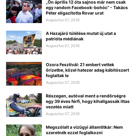
„Ön április 12 óta sajnos már nem csak
egy random Facebook-bohóc” - Takács
Péter eligazította Rovar urat
Augusztus 07, 2026
A Hazajáró túlélése mutat új utat a
patrióta médiának
Augusztus 07, 2026
Ozora Fesztivál: 21 embert vettek
őrizetbe, közel hatezer adag kábítószert
foglaltak le
Augusztus 07, 2026
Részegen, autóval ment a rendőrségre
egy 39 éves férfi, hogy kihallgassák ittas
vezetés miatt
Augusztus 07, 2026
Megszólalt a vízügyi államtitkár: Nem
szeretnék ezzel foglalkozni