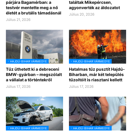
párjára Bagamérban: a
találtak Mikepércsen,
testvér mentette meg a nő
agyonverték az áldozatot
életét a brutális támadásnál
Július 20, 2026
Július 21, 2026
- HAJDÚ-BIHAR VÁRMEGYE
- HAJDÚ-BIHAR VÁRMEGYE
Tűz üthetett ki a debreceni
Hatalmas tűz pusztít Hajdú-
BMW-gyárban – megszólalt
Biharban, már két település
a vállalat a történtekről
tűzoltóit is riasztani kellett
Július 17, 2026
Július 17, 2026
- HAJDÚ-BIHAR VÁRMEGYE
- HAJDÚ-BIHAR VÁRMEGYE