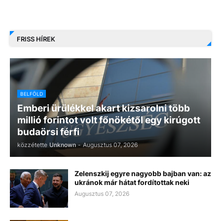
FRISS HÍREK
BELFÖLD
Emberi ürülékkel akart kizsarolni több
millió forintot volt főnökétől egy kirúgott
budaörsi férfi
közzétette
Unknown
-
Augusztus 07, 2026
Zelenszkij egyre nagyobb bajban van: az
ukránok már hátat fordítottak neki
Augusztus 07, 2026