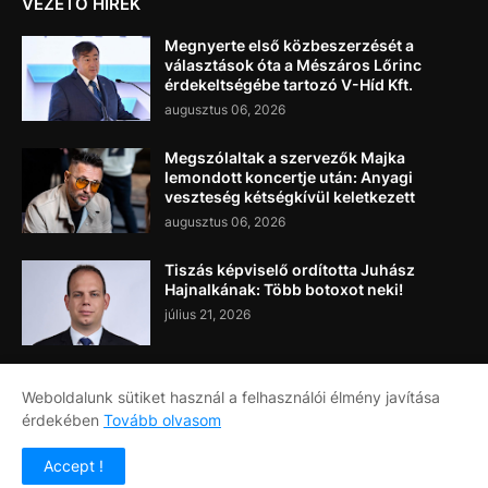
VEZETŐ HÍREK
Megnyerte első közbeszerzését a
választások óta a Mészáros Lőrinc
érdekeltségébe tartozó V-Híd Kft.
augusztus 06, 2026
Megszólaltak a szervezők Majka
lemondott koncertje után: Anyagi
veszteség kétségkívül keletkezett
augusztus 06, 2026
Tiszás képviselő ordította Juhász
Hajnalkának: Több botoxot neki!
július 21, 2026
Weboldalunk sütiket használ a felhasználói élmény javítása
érdekében
Tovább olvasom
Címlap
Rólunk
Kapcsolat
Accept !
Copyright ©
2026
Napi Újság