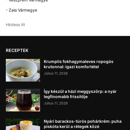
- Zala Vármegye
Hirdess itt
RECEPTEK
Krumplis fokhagymaleves ropogós
krutonnal: igazi komfortétel
Július 11, 2026
Így készül a házi meggyszörp: a nyár
legfinomabb frissítője
Július 11, 2026
Nyári barackos-túrós pohárkrém: puha
piskóta kerül a rétegek közé