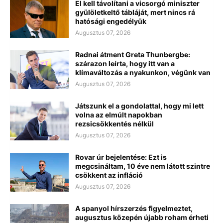
El kell távolítani a vicsorgó miniszter
gyülöletkeltő tábláját, mert nincs rá
hatósági engedélyük
Augusztus 07, 2026
Radnai átment Greta Thunbergbe:
szárazon leírta, hogy itt van a
klímaváltozás a nyakunkon, végünk van
Augusztus 07, 2026
Játszunk el a gondolattal, hogy mi lett
volna az elmúlt napokban
rezsicsökkentés nélkül
Augusztus 07, 2026
Rovar úr bejelentése: Ezt is
megcsináltam, 10 éve nem látott szintre
csökkent az infláció
Augusztus 07, 2026
A spanyol hírszerzés figyelmeztet,
augusztus közepén újabb roham érheti