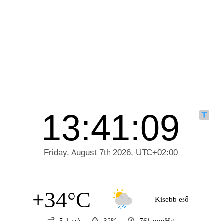
+34°C
Kisebb eső
5.1 m/s
32%
761
mmHg