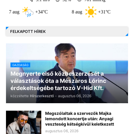
 aug
+34°C
8 aug
+31°C
9 aug
FELKAPOTT HÍREK
GAZDASÁG
Megnyerte első közbeszerzését a
választások óta a Mészáros Lőrinc
érdekeltségébe tartozó V-Híd Kft.
közzétette
Hírszerkesztő
-
augusztus 06, 2026
Megszólaltak a szervezők Majka
lemondott koncertje után: Anyagi
veszteség kétségkívül keletkezett
augusztus 06, 2026