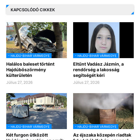
KAPCSOLÓDÓ CIKKEK
- HAJDÚ-BIHAR VÁRMEGYE
- HAJDÚ-BIHAR VÁRMEGYE
Halálos baleset történt
Eltűnt Vadász Jázmin, a
Hajdúböszörmény
rendőrség a lakosság
külterületén
segítségét kéri
Július 27, 2026
Július 27, 2026
- HAJDÚ-BIHAR VÁRMEGYE
- HAJDÚ-BIHAR VÁRMEGYE
Két furgon ütközött
Az éjszaka közepén riadtak