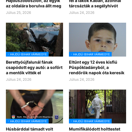
Hajdúszoboszlón, az egyik
fel a lakók Kabán, azonnal
az oldalára borulva állt meg
tárcsázták a segélyhívót
Július 25, 2026
Július 24, 2026
- HAJDÚ-BIHAR VÁRMEGYE
- HAJDÚ-BIHAR VÁRMEGYE
Berettyóújfalunál fának
Eltűnt egy 12 éves kisfiú
csapódott egy autó: a sofőrt
Püspökladányból, a
a mentők vitték el
rendőrök napok óta keresik
Július 24, 2026
Július 24, 2026
- HAJDÚ-BIHAR VÁRMEGYE
- HAJDÚ-BIHAR VÁRMEGYE
Húsbárddal támadt volt
Mumifikálódott holttestet