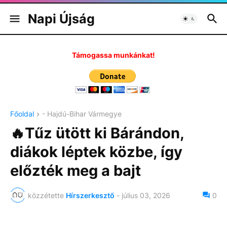
Napi Újság
Támogassa munkánkat!
Főoldal
- Hajdú-Bihar Vármegye
🔥Tűz ütött ki Bárándon,
diákok léptek közbe, így
előzték meg a bajt
közzétette
Hírszerkesztő
-
július 03, 2026
0