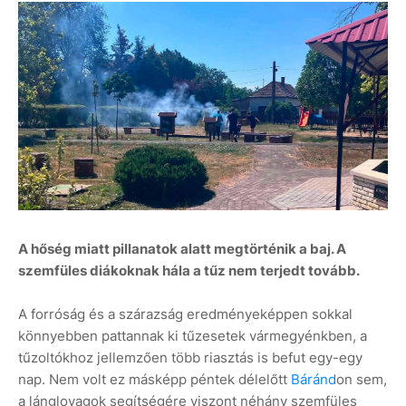
A hőség miatt pillanatok alatt megtörténik a baj. A
szemfüles diákoknak hála a tűz nem terjedt tovább.
A forróság és a szárazság eredményeképpen sokkal
könnyebben pattannak ki tűzesetek vármegyénkben, a
tűzoltókhoz jellemzően több riasztás is befut egy-egy
nap. Nem volt ez másképp péntek délelőtt
Báránd
on sem,
a lánglovagok segítségére viszont néhány szemfüles