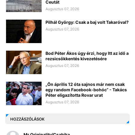
Ceutát
Augusztus 07, 2026
Pilhál György: Csak a baj volt Takaróval?
Augusztus 07, 2026
Bod Péter Ákos úgy érzi, hogy Itt az idő a
rezsicsökkentés kivezetésére
Augusztus 07, 2026
„Ön április 12 óta sajnos már nem csak
egy random Facebook-bohóc” - Takács
Péter eligazította Rovar urat
Augusztus 07, 2026
HOZZÁSZÓLÁSOK
Mr Originality/Csabika