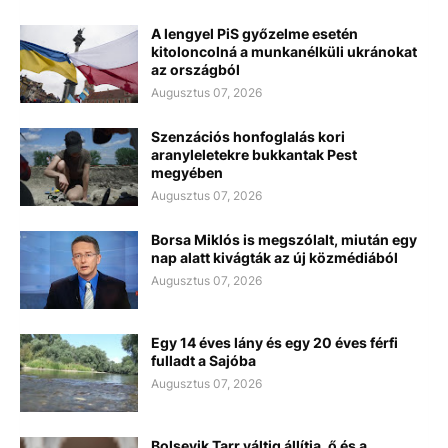
A lengyel PiS győzelme esetén
kitoloncolná a munkanélküli ukránokat
az országból
Augusztus 07, 2026
Szenzációs honfoglalás kori
aranyleletekre bukkantak Pest
megyében
Augusztus 07, 2026
Borsa Miklós is megszólalt, miután egy
nap alatt kivágták az új közmédiából
Augusztus 07, 2026
Egy 14 éves lány és egy 20 éves férfi
fulladt a Sajóba
Augusztus 07, 2026
Bolsevik Tarr váltig állítja, ő és a