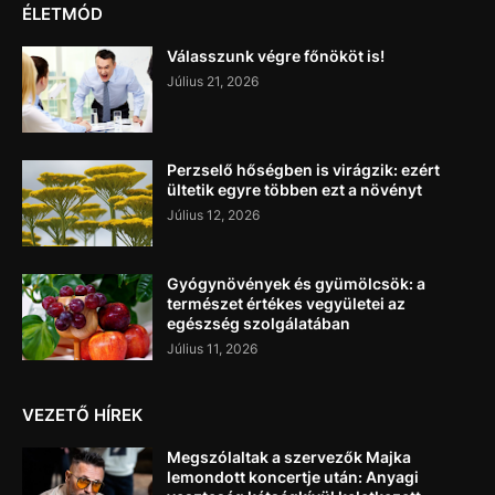
ÉLETMÓD
Válasszunk végre főnököt is!
Július 21, 2026
Perzselő hőségben is virágzik: ezért
ültetik egyre többen ezt a növényt
Július 12, 2026
Gyógynövények és gyümölcsök: a
természet értékes vegyületei az
egészség szolgálatában
Július 11, 2026
VEZETŐ HÍREK
Megszólaltak a szervezők Majka
lemondott koncertje után: Anyagi