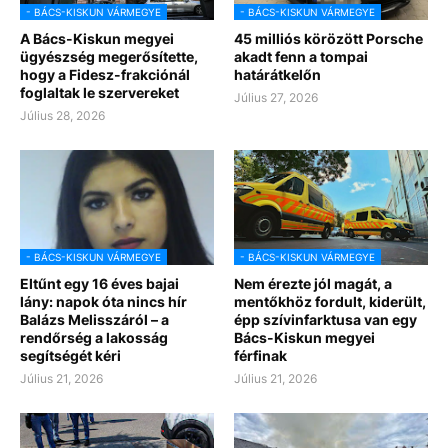
- BÁCS-KISKUN VÁRMEGYE
- BÁCS-KISKUN VÁRMEGYE
A Bács-Kiskun megyei
45 milliós körözött Porsche
ügyészség megerősítette,
akadt fenn a tompai
hogy a Fidesz-frakciónál
határátkelőn
foglaltak le szervereket
Július 27, 2026
Július 28, 2026
- BÁCS-KISKUN VÁRMEGYE
- BÁCS-KISKUN VÁRMEGYE
Eltűnt egy 16 éves bajai
Nem érezte jól magát, a
lány: napok óta nincs hír
mentőkhöz fordult, kiderült,
Balázs Melisszáról – a
épp szívinfarktusa van egy
rendőrség a lakosság
Bács-Kiskun megyei
segítségét kéri
férfinak
Július 21, 2026
Július 21, 2026