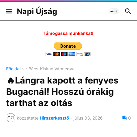
Napi Újság
Támogassa munkánkat!
Főoldal
- Bács-Kiskun Vármegye
🔥Lángra kapott a fenyves
Bugacnál! Hosszú órákig
tarthat az oltás
közzétette
Hírszerkesztő
-
július 03, 2026
0