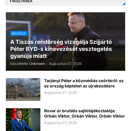
FRISS HÍREK
BELFÖLD
A Tiszás rendőrség vizsgálja Szijjártó
Péter BYD-s kinevezését vesztegetés
gyanúja miatt
közzétette
Unknown
-
Augusztus 07, 2026
Tarjányi Péter a közmédiás csörtéről: ez
az ország képtelen az újrakezdésre
Augusztus 07, 2026
Rovar úr brutális sajtótájékoztatója:
Orbán Viktor, Orbán Viktor, Orbán Viktor
Augusztus 07, 2026