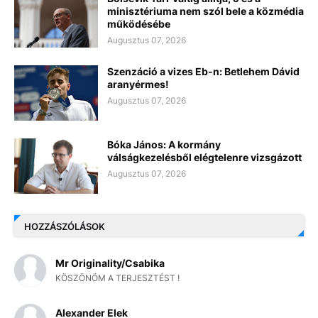
minisztériuma nem szól bele a közmédia
működésébe
Augusztus 07, 2026
Szenzáció a vizes Eb-n: Betlehem Dávid
aranyérmes!
Augusztus 07, 2026
Bóka János: A kormány
válságkezelésből elégtelenre vizsgázott
Augusztus 07, 2026
HOZZÁSZÓLÁSOK
Mr Originality/Csabika
KÖSZÖNÖM A TERJESZTÉST !
Alexander Elek