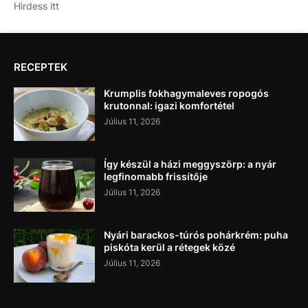
Hirdess itt
RECEPTEK
Krumplis fokhagymaleves ropogós
krutonnal: igazi komfortétel
Július 11, 2026
Így készül a házi meggyszörp: a nyár
legfinomabb frissítője
Július 11, 2026
Nyári barackos-túrós pohárkrém: puha
piskóta kerül a rétegek közé
Július 11, 2026