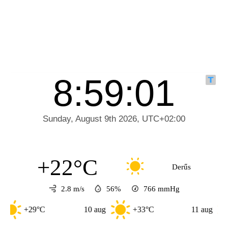
+22°C
Derűs
2.8 m/s
56%
766
mmHg
+29°C
10 aug
+33°C
11 aug
+3