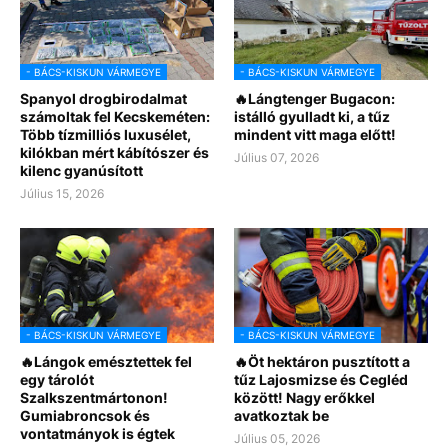
- BÁCS-KISKUN VÁRMEGYE
- BÁCS-KISKUN VÁRMEGYE
Spanyol drogbirodalmat
🔥Lángtenger Bugacon:
számoltak fel Kecskeméten:
istálló gyulladt ki, a tűz
Több tízmilliós luxusélet,
mindent vitt maga előtt!
kilókban mért kábítószer és
Július 07, 2026
kilenc gyanúsított
Július 15, 2026
- BÁCS-KISKUN VÁRMEGYE
- BÁCS-KISKUN VÁRMEGYE
🔥Lángok emésztettek fel
🔥Öt hektáron pusztított a
egy tárolót
tűz Lajosmizse és Cegléd
Szalkszentmártonon!
között! Nagy erőkkel
Gumiabroncsok és
avatkoztak be
vontatmányok is égtek
Július 05, 2026