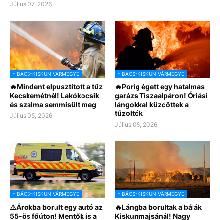
Július 07, 2026
- BÁCS-KISKUN VÁRMEGYE
- BÁCS-KISKUN VÁRMEGYE
🔥Mindent elpusztított a tűz
🔥Porig égett egy hatalmas
Kecskemétnél! Lakókocsik
garázs Tiszaalpáron! Óriási
és szalma semmisült meg
lángokkal küzdöttek a
tűzoltók
Július 05, 2026
Július 05, 2026
- BÁCS-KISKUN VÁRMEGYE
- BÁCS-KISKUN VÁRMEGYE
⚠️Árokba borult egy autó az
🔥Lángba borultak a bálák
55-ös főúton! Mentők is a
Kiskunmajsánál! Nagy