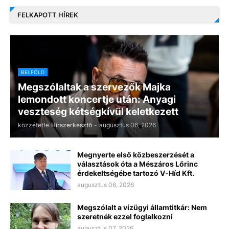
FELKAPOTT HÍREK
BELFÖLD
Megszólaltak a szervezők Majka
lemondott koncertje után: Anyagi
veszteség kétségkívül keletkezett
közzétette
Hírszerkesztő
-
augusztus 06, 2026
Megnyerte első közbeszerzését a
választások óta a Mészáros Lőrinc
érdekeltségébe tartozó V-Híd Kft.
augusztus 06, 2026
Megszólalt a vízügyi államtitkár: Nem
szeretnék ezzel foglalkozni
augusztus 07, 2026