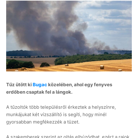
Tűz ütött ki
Bugac
közelében, ahol egy fenyves
erdőben csaptak fel a lángok.
A tűzoltók több településről érkeztek a helyszínre,
munkájukat két vízszállító is segíti, hogy minél
gyorsabban megfékezzék a tüzet.
A szakemberek szerint az oltás elhúzódhat, ezért a rajok