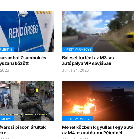
ÁRMEGYE
- PEST VÁRMEGYE
 karambol Zsámbok és
Baleset történt az M3-as
yszaru között
autópálya VIP sávjában
, 2026
Július 24, 2026
ÁRMEGYE
- PEST VÁRMEGYE
városi piacon árultak
Menet közben kigyulladt egy autó
eket
az M4-es autóúton Péterinél