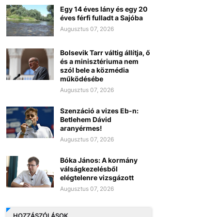
Egy 14 éves lány és egy 20
éves férfi fulladt a Sajóba
Augusztus 07, 2026
Bolsevik Tarr váltig állítja, ő
és a minisztériuma nem
szól bele a közmédia
működésébe
Augusztus 07, 2026
Szenzáció a vizes Eb-n:
Betlehem Dávid
aranyérmes!
Augusztus 07, 2026
Bóka János: A kormány
válságkezelésből
elégtelenre vizsgázott
Augusztus 07, 2026
HOZZÁSZÓLÁSOK