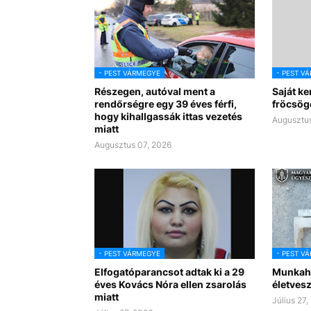
- PEST VÁRMEGYE
- PEST V
Részegen, autóval ment a
Saját ke
rendőrségre egy 39 éves férfi,
fröcsögő
hogy kihallgassák ittas vezetés
Augusztus
miatt
Augusztus 07, 2026
- PEST VÁRMEGYE
- PEST V
Elfogatóparancsot adtak ki a 29
Munkahe
éves Kovács Nóra ellen zsarolás
életves
miatt
Július 27,