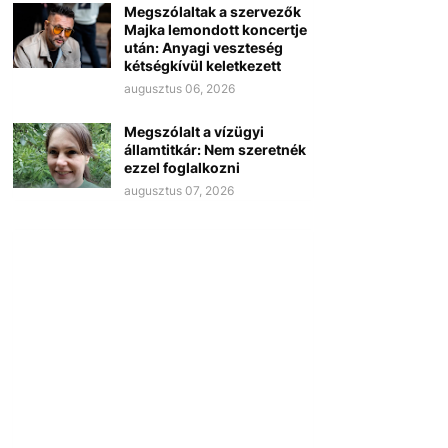
Megszólaltak a szervezők
Majka lemondott koncertje
után: Anyagi veszteség
kétségkívül keletkezett
augusztus 06, 2026
Megszólalt a vízügyi
államtitkár: Nem szeretnék
ezzel foglalkozni
augusztus 07, 2026