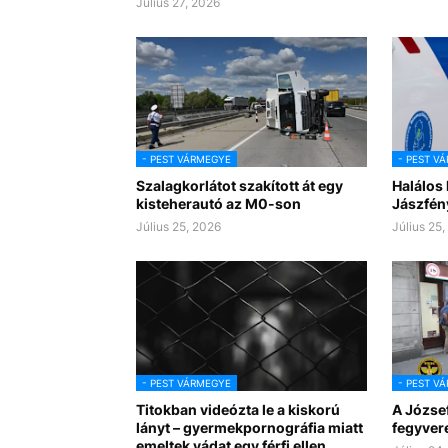
Július 27, 2026
- PEST VÁRMEGYE
- PEST V
Szalagkorlátot szakított át egy
Halálos
kisteherautó az M0-son
Jászfén
Július 25, 2026
Július 25
- PEST VÁRMEGYE
- PEST V
Titokban videózta le a kiskorú
A József
lányt – gyermekpornográfia miatt
fegyver
emeltek vádat egy férfi ellen