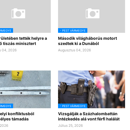
ÁRMEGYE
- PEST VÁRMEGYE
rületében tették helyre a
Második világháborús motort
 tiszás minisztert
szedtek ki a Dunából
 04, 2026
Augusztus 04, 2026
ÁRMEGYE
- PEST VÁRMEGYE
lyi konfliktusból
Vizsgálják a Százhalombattán
zélyes támadás
intézkedés alá vont férfi halálát
 2026
Július 25, 2026