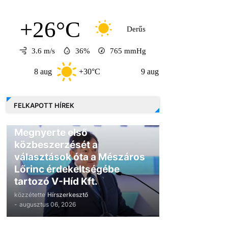
+26°C
Derűs
3.6 m/s
36%
765
mmHg
8 aug
+30°C
9 aug
+30°C
10 a
FELKAPOTT HÍREK
GAZDASÁG
Megnyerte első
közbeszerzését a
választások óta a Mészáros
Lőrinc érdekeltségébe
tartozó V-Híd Kft.
közzétette
Hírszerkesztő
-
augusztus 06, 2026