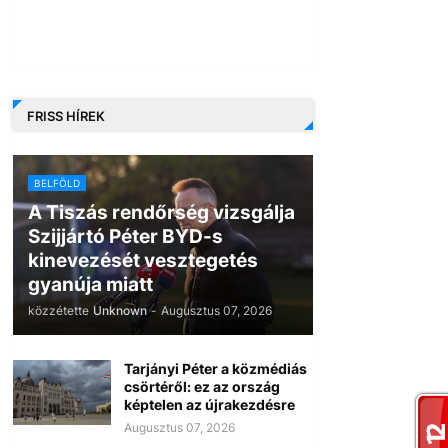
FRISS HÍREK
BELFÖLD
A Tiszás rendőrség vizsgálja
Szijjártó Péter BYD-s
kinevezését vesztegetés
gyanúja miatt
közzétette
Unknown
-
Augusztus 07, 2026
Tarjányi Péter a közmédiás
csörtéről: ez az ország
képtelen az újrakezdésre
Augusztus 07, 2026