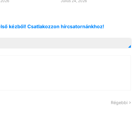
, 2026
Július 24, 2026
első kézből! Csatlakozzon hírcsatornánkhoz!
Régebbi