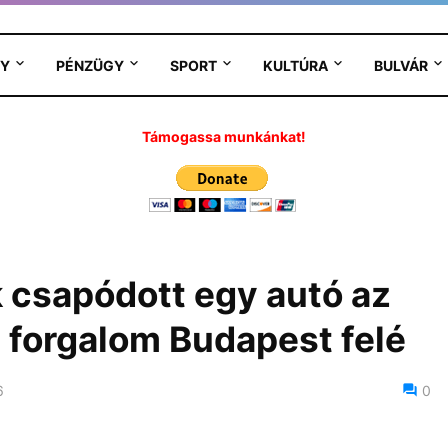
Y
PÉNZÜGY
SPORT
KULTÚRA
BULVÁR
Támogassa munkánkat!
k csapódott egy autó az
 forgalom Budapest felé
6
0