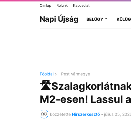
Címlap
Rólunk
Kapcsolat
Napi Újság
BELÜGY
KÜLÜG
Főoldal
- Pest Vármegye
🛣️Szalagkorlátna
M2-esen! Lassul a
közzétette
Hírszerkesztő
-
július 05, 202