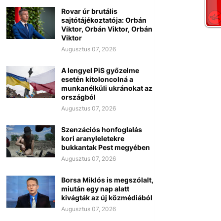
Rovar úr brutális
sajtótájékoztatója: Orbán
Viktor, Orbán Viktor, Orbán
Viktor
Augusztus 07, 2026
A lengyel PiS győzelme
esetén kitoloncolná a
munkanélküli ukránokat az
országból
Augusztus 07, 2026
Szenzációs honfoglalás
kori aranyleletekre
bukkantak Pest megyében
Augusztus 07, 2026
Borsa Miklós is megszólalt,
miután egy nap alatt
kivágták az új közmédiából
Augusztus 07, 2026