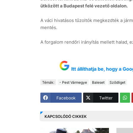
ütközött a Budapest felé vezető oldalon.
A váci hivatásos tűzoltók megkezdték a járm
mentés.
A forgalom rendőri irányítás mellett halad, e
Itt állíthatja be, hogy a G
Témák:
- Pest Vármegye
Baleset
Sződliget
Facebook
Twitter
KAPCSOLÓDÓ CIKKEK