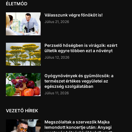
ÉLETMÓD
Válasszunk végre főnököt is!
Július 21, 2026
Perzselő hőségben is virágzik: ezért
ültetik egyre többen ezt a növényt
Július 12, 2026
Gyógynövények és gyümölcsök: a
természet értékes vegyületei az
egészség szolgálatában
Július 11, 2026
VEZETŐ HÍREK
Megszólaltak a szervezők Majka
lemondott koncertje után: Anyagi