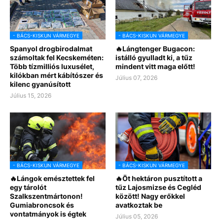
- BÁCS-KISKUN VÁRMEGYE
- BÁCS-KISKUN VÁRMEGYE
Spanyol drogbirodalmat
🔥Lángtenger Bugacon:
számoltak fel Kecskeméten:
istálló gyulladt ki, a tűz
Több tízmilliós luxusélet,
mindent vitt maga előtt!
kilókban mért kábítószer és
Július 07, 2026
kilenc gyanúsított
Július 15, 2026
- BÁCS-KISKUN VÁRMEGYE
- BÁCS-KISKUN VÁRMEGYE
🔥Lángok emésztettek fel
🔥Öt hektáron pusztított a
egy tárolót
tűz Lajosmizse és Cegléd
Szalkszentmártonon!
között! Nagy erőkkel
Gumiabroncsok és
avatkoztak be
vontatmányok is égtek
Július 05, 2026