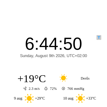
+19°C
Derűs
2.3 m/s
72%
766
mmHg
9 aug
+29°C
10 aug
+33°C
11