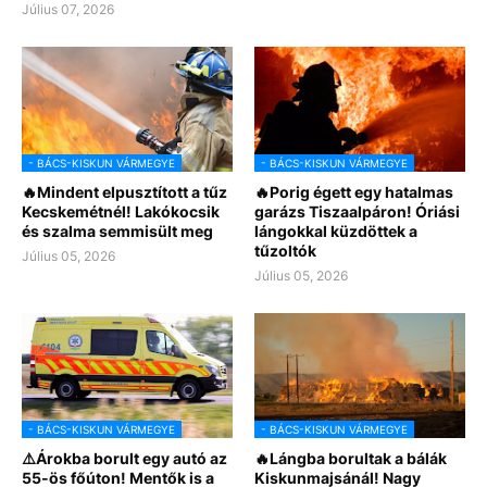
Július 07, 2026
- BÁCS-KISKUN VÁRMEGYE
- BÁCS-KISKUN VÁRMEGYE
🔥Mindent elpusztított a tűz
🔥Porig égett egy hatalmas
Kecskemétnél! Lakókocsik
garázs Tiszaalpáron! Óriási
és szalma semmisült meg
lángokkal küzdöttek a
tűzoltók
Július 05, 2026
Július 05, 2026
- BÁCS-KISKUN VÁRMEGYE
- BÁCS-KISKUN VÁRMEGYE
⚠️Árokba borult egy autó az
🔥Lángba borultak a bálák
55-ös főúton! Mentők is a
Kiskunmajsánál! Nagy