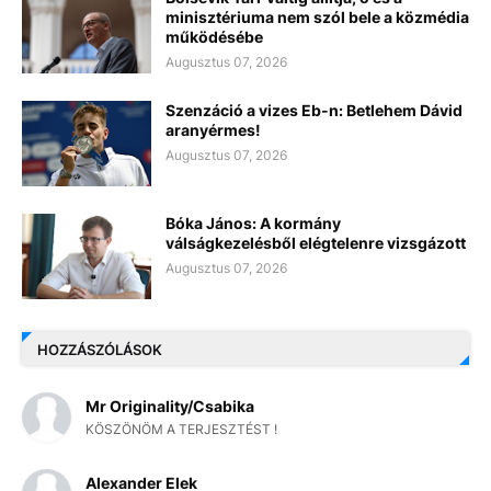
minisztériuma nem szól bele a közmédia
működésébe
Augusztus 07, 2026
Szenzáció a vizes Eb-n: Betlehem Dávid
aranyérmes!
Augusztus 07, 2026
Bóka János: A kormány
válságkezelésből elégtelenre vizsgázott
Augusztus 07, 2026
HOZZÁSZÓLÁSOK
Mr Originality/Csabika
KÖSZÖNÖM A TERJESZTÉST !
Alexander Elek