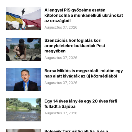
A lengyel PiS győzelme esetén
kitoloncolná a munkanélküli ukránokat
az országból
Augusztus 07, 2026
Szenzációs honfoglalás kori
aranyleletekre bukkantak Pest
megyében
Augusztus 07, 2026
Borsa Miklós is megszólalt, miután egy
nap alatt kivágták az új közmédiából
Augusztus 07, 2026
Egy 14 éves lány és egy 20 éves férfi
fulladt a Sajóba
Augusztus 07, 2026
Bolsevik Tarr váltig állítja, ő és a