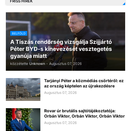
FRISS HÍREK
BELFÖLD
A Tiszás rendőrség vizsgálja Szijjártó
Péter BYD-s kinevezését vesztegetés
gyanúja miatt
közzétette
Unknown
-
Augusztus 07, 2026
Tarjányi Péter a közmédiás csörtéről: ez
az ország képtelen az újrakezdésre
Augusztus 07, 2026
Rovar úr brutális sajtótájékoztatója:
Orbán Viktor, Orbán Viktor, Orbán Viktor
Augusztus 07, 2026