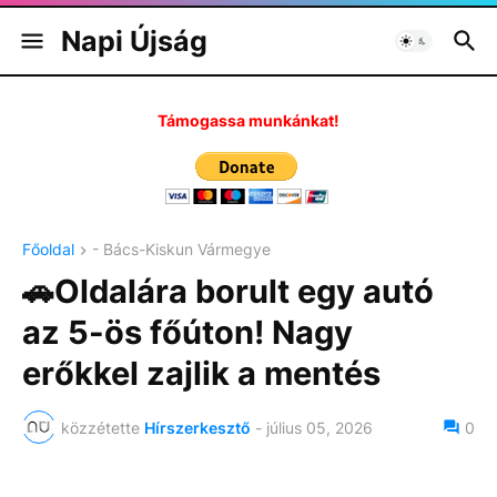
Napi Újság
Támogassa munkánkat!
Főoldal
- Bács-Kiskun Vármegye
🚗Oldalára borult egy autó
az 5-ös főúton! Nagy
erőkkel zajlik a mentés
közzétette
Hírszerkesztő
-
július 05, 2026
0