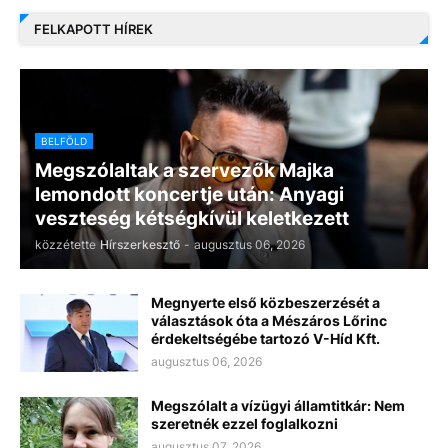
FELKAPOTT HÍREK
BELFÖLD
Megszólaltak a szervezők Majka
lemondott koncertje után: Anyagi
veszteség kétségkívül keletkezett
közzétette
Hírszerkesztő
-
augusztus 06, 2026
Megnyerte első közbeszerzését a
választások óta a Mészáros Lőrinc
érdekeltségébe tartozó V-Híd Kft.
augusztus 06, 2026
Megszólalt a vízügyi államtitkár: Nem
szeretnék ezzel foglalkozni
augusztus 07, 2026