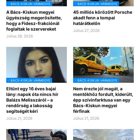
- BÁCS-KISKUN VÁRMEGYE
- BÁCS-KISKUN VÁRMEGYE
A Bács-Kiskun megyei
45 milliós körözött Porsche
ügyészség megerősítette,
akadt fenn a tompai
hogy a Fidesz-frakciónál
határátkelőn
foglaltak le szervereket
Július 27, 2026
Július 28, 2026
- BÁCS-KISKUN VÁRMEGYE
- BÁCS-KISKUN VÁRMEGYE
Eltűnt egy 16 éves bajai
Nem érezte jól magát, a
lány: napok óta nincs hír
mentőkhöz fordult, kiderült,
Balázs Melisszáról – a
épp szívinfarktusa van egy
rendőrség a lakosság
Bács-Kiskun megyei
segítségét kéri
férfinak
Július 21, 2026
Július 21, 2026