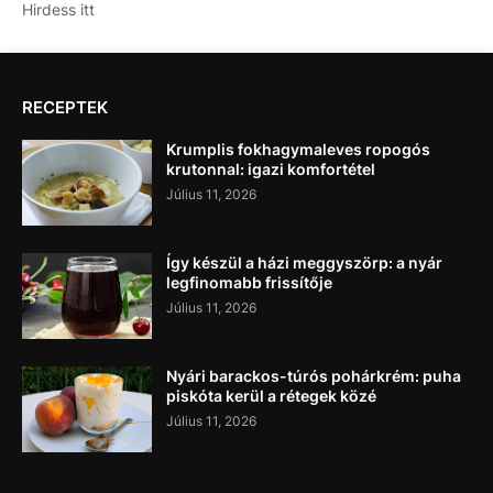
Hirdess itt
RECEPTEK
Krumplis fokhagymaleves ropogós
krutonnal: igazi komfortétel
Július 11, 2026
Így készül a házi meggyszörp: a nyár
legfinomabb frissítője
Július 11, 2026
Nyári barackos-túrós pohárkrém: puha
piskóta kerül a rétegek közé
Július 11, 2026