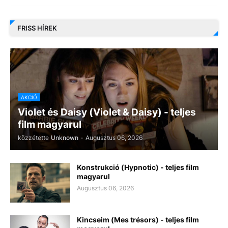
FRISS HÍREK
AKCIÓ
Violet és Daisy (Violet & Daisy) - teljes
film magyarul
közzétette
Unknown
-
Augusztus 06, 2026
Konstrukció (Hypnotic) - teljes film
magyarul
Augusztus 06, 2026
Kincseim (Mes trésors) - teljes film