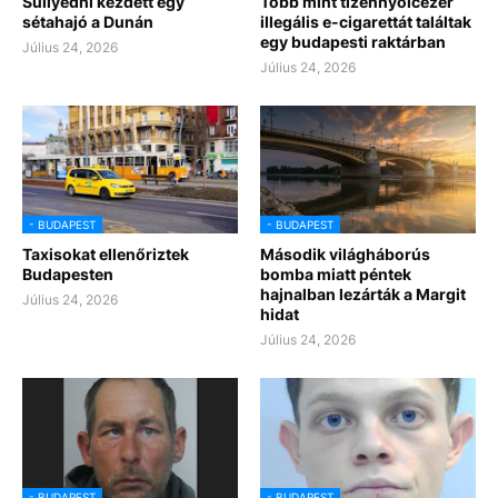
Süllyedni kezdett egy
Több mint tizennyolcezer
sétahajó a Dunán
illegális e-cigarettát találtak
egy budapesti raktárban
Július 24, 2026
Július 24, 2026
- BUDAPEST
- BUDAPEST
Taxisokat ellenőriztek
Második világháborús
Budapesten
bomba miatt péntek
hajnalban lezárták a Margit
Július 24, 2026
hidat
Július 24, 2026
- BUDAPEST
- BUDAPEST