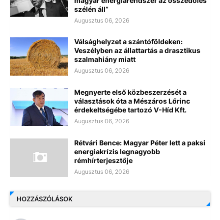
magyar energiarendszer az összedőlés
szélén áll”
Augusztus 06, 2026
Válsághelyzet a szántóföldeken:
Veszélyben az állattartás a drasztikus
szalmahiány miatt
Augusztus 06, 2026
Megnyerte első közbeszerzését a
választások óta a Mészáros Lőrinc
érdekeltségébe tartozó V-Híd Kft.
Augusztus 06, 2026
Rétvári Bence: Magyar Péter lett a paksi
energiakrízis legnagyobb
rémhírterjesztője
Augusztus 06, 2026
HOZZÁSZÓLÁSOK