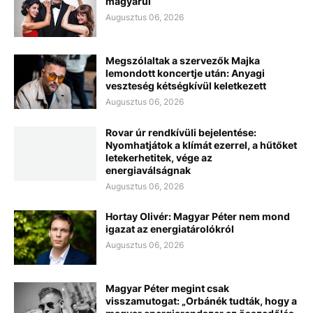
magyarul
Augusztus 06, 2026
Megszólaltak a szervezők Majka
lemondott koncertje után: Anyagi
veszteség kétségkívül keletkezett
Augusztus 06, 2026
Rovar úr rendkívüli bejelentése:
Nyomhatjátok a klímát ezerrel, a hűtőket
letekerhetitek, vége az
energiaválságnak
Augusztus 06, 2026
Hortay Olivér: Magyar Péter nem mond
igazat az energiatárolókról
Augusztus 06, 2026
Magyar Péter megint csak
visszamutogat: „Orbánék tudták, hogy a