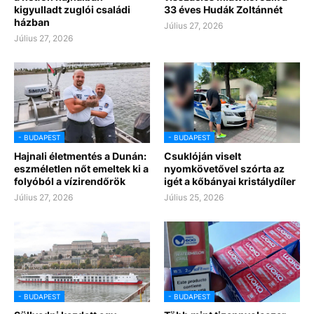
kigyulladt zuglói családi
33 éves Hudák Zoltánnét
házban
Július 27, 2026
Július 27, 2026
- BUDAPEST
- BUDAPEST
Hajnali életmentés a Dunán:
Csuklóján viselt
eszméletlen nőt emeltek ki a
nyomkövetővel szórta az
folyóból a vízirendőrök
igét a kőbányai kristálydíler
Július 27, 2026
Július 25, 2026
- BUDAPEST
- BUDAPEST