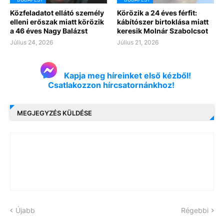
Közfeladatot ellátó személy
Körözik a 24 éves férfit:
elleni erőszak miatt körözik
kábítószer birtoklása miatt
a 46 éves Nagy Balázst
keresik Molnár Szabolcsot
Július 24, 2026
Július 21, 2026
Kapja meg híreinket első kézből!
Csatlakozzon hírcsatornánkhoz!
MEGJEGYZÉS KÜLDÉSE
Újabb
Régebbi