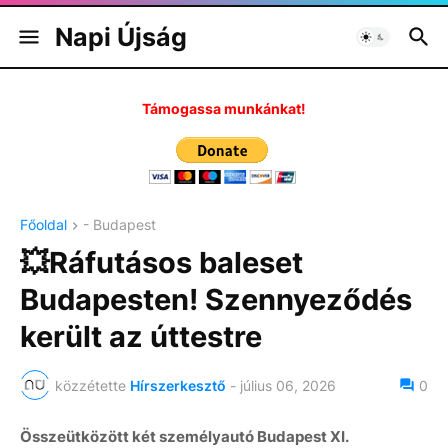
Napi Újság
Támogassa munkánkat!
Főoldal
- Budapest
💥Ráfutásos baleset
Budapesten! Szennyeződés
került az úttestre
közzétette
Hírszerkesztő
-
július 06, 2026
0
Összeütközött két személyautó Budapest XI.