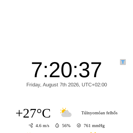
+27°C
Túlnyomóan felhős
4.6 m/s
56%
761
mmHg