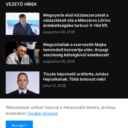
VEZETŐ HÍREK
Megnyerte első közbeszerzését a
választások óta a Mészáros Lőrinc
érdekeltségébe tartozó V-Híd Kft.
augusztus 06, 2026
Megszólaltak a szervezők Majka
lemondott koncertje után: Anyagi
veszteség kétségkívül keletkezett
augusztus 06, 2026
Tiszás képviselő ordította Juhász
Hajnalkának: Több botoxot neki!
július 21, 2026
Weboldalunk sütiket használ a felhasználói élmény javítása
érdekében
Tovább olvasom
Címlap
Rólunk
Kapcsolat
Accept !
Copyright ©
2026
Napi Újság