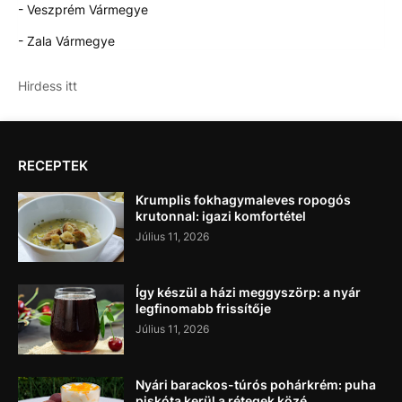
- Veszprém Vármegye
- Zala Vármegye
Hirdess itt
RECEPTEK
Krumplis fokhagymaleves ropogós
krutonnal: igazi komfortétel
Július 11, 2026
Így készül a házi meggyszörp: a nyár
legfinomabb frissítője
Július 11, 2026
Nyári barackos-túrós pohárkrém: puha
piskóta kerül a rétegek közé