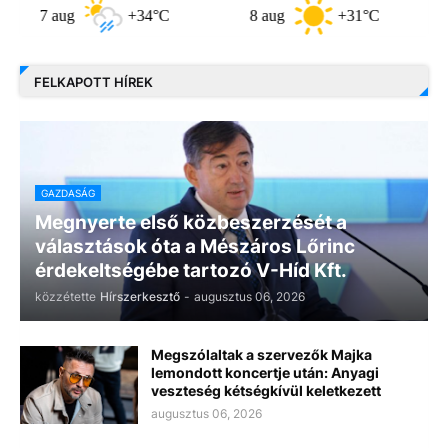
7 aug
+34°C
8 aug
+31°C
9 au
FELKAPOTT HÍREK
GAZDASÁG
Megnyerte első közbeszerzését a
választások óta a Mészáros Lőrinc
érdekeltségébe tartozó V-Híd Kft.
közzétette
Hírszerkesztő
-
augusztus 06, 2026
Megszólaltak a szervezők Majka
lemondott koncertje után: Anyagi
veszteség kétségkívül keletkezett
augusztus 06, 2026