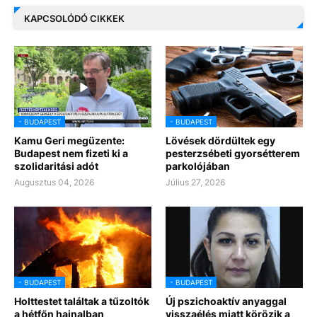
KAPCSOLÓDÓ CIKKEK
- BUDAPEST
- BUDAPEST
Kamu Geri megüzente:
Lövések dördültek egy
Budapest nem fizeti ki a
pesterzsébeti gyorsétterem
szolidaritási adót
parkolójában
Augusztus 04, 2026
Július 27, 2026
- BUDAPEST
- BUDAPEST
Holttestet találtak a tűzoltók
Új pszichoaktív anyaggal
a hétfőn hajnalban
visszaélés miatt körözik a