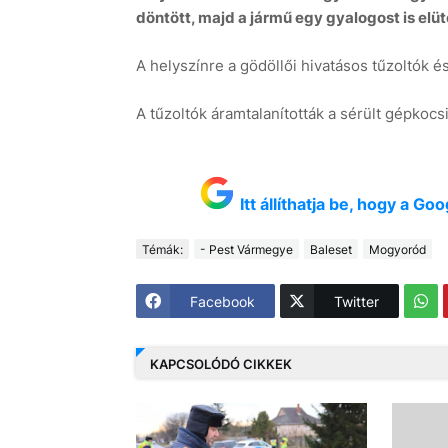
döntött, majd a jármű egy gyalogost is elüt
A helyszínre a gödöllői hivatásos tűzoltók é
A tűzoltók áramtalanították a sérült gépkocsi
Itt állíthatja be, hogy a G
Témák:
- Pest Vármegye
Baleset
Mogyoród
Facebook
Twitter
KAPCSOLÓDÓ CIKKEK