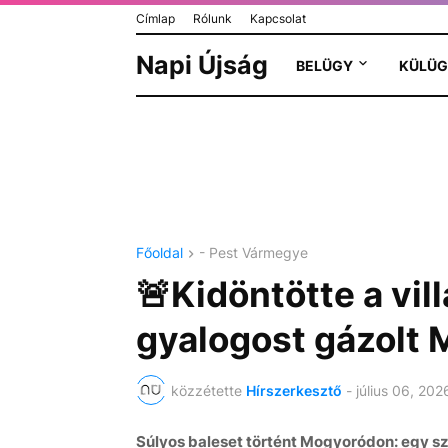
Címlap
Rólunk
Kapcsolat
Napi Újság
BELÜGY
KÜLÜG
Főoldal
- Pest Vármegye
🚨Kidöntötte a vil
gyalogost gázolt
közzétette
Hírszerkesztő
-
július 06, 202
Súlyos baleset történt Mogyoródon: egy sz