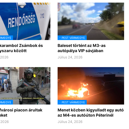
ÁRMEGYE
- PEST VÁRMEGYE
 karambol Zsámbok és
Baleset történt az M3-as
yszaru között
autópálya VIP sávjában
, 2026
Július 24, 2026
ÁRMEGYE
- PEST VÁRMEGYE
városi piacon árultak
Menet közben kigyulladt egy autó
eket
az M4-es autóúton Péterinél
, 2026
Július 24, 2026