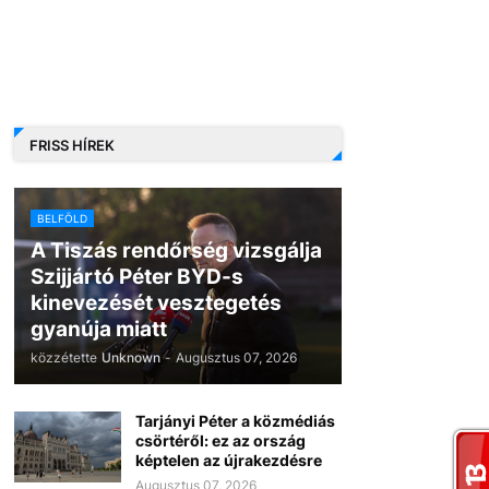
FRISS HÍREK
BELFÖLD
A Tiszás rendőrség vizsgálja
Szijjártó Péter BYD-s
kinevezését vesztegetés
gyanúja miatt
közzétette
Unknown
-
Augusztus 07, 2026
Tarjányi Péter a közmédiás
csörtéről: ez az ország
képtelen az újrakezdésre
Augusztus 07, 2026