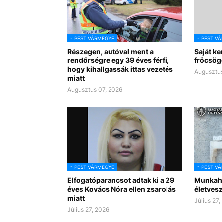
- PEST VÁRMEGYE
- PEST V
Részegen, autóval ment a
Saját ke
rendőrségre egy 39 éves férfi,
fröcsögő
hogy kihallgassák ittas vezetés
Augusztus
miatt
Augusztus 07, 2026
- PEST VÁRMEGYE
- PEST V
Elfogatóparancsot adtak ki a 29
Munkahe
éves Kovács Nóra ellen zsarolás
életves
miatt
Július 27,
Július 27, 2026