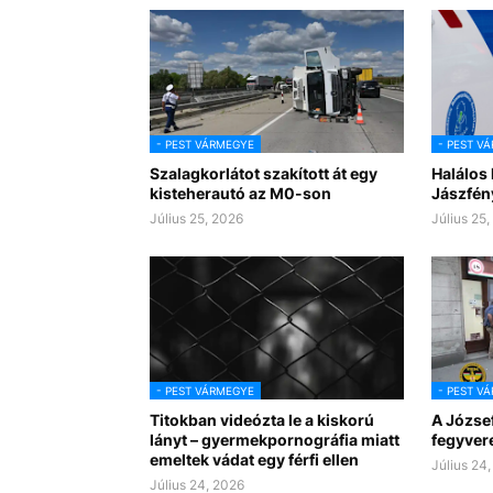
- PEST VÁRMEGYE
- PEST V
Szalagkorlátot szakított át egy
Halálos
kisteherautó az M0-son
Jászfén
Július 25, 2026
Július 25
- PEST VÁRMEGYE
- PEST V
Titokban videózta le a kiskorú
A József
lányt – gyermekpornográfia miatt
fegyver
emeltek vádat egy férfi ellen
Július 24
Július 24, 2026