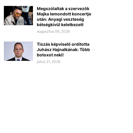
Megszólaltak a szervezők
Majka lemondott koncertje
után: Anyagi veszteség
kétségkívül keletkezett
augusztus 06, 2026
Tiszás képviselő ordította
Juhász Hajnalkának: Több
botoxot neki!
július 21, 2026