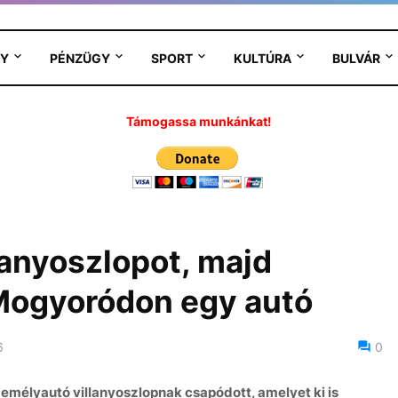
Y
PÉNZÜGY
SPORT
KULTÚRA
BULVÁR
Támogassa munkánkat!
lanyoszlopot, majd
 Mogyoródon egy autó
6
0
emélyautó villanyoszlopnak csapódott, amelyet ki is