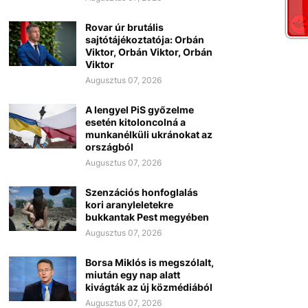
Rovar úr brutális
sajtótájékoztatója: Orbán
Viktor, Orbán Viktor, Orbán
Viktor
Augusztus 07, 2026
A lengyel PiS győzelme
esetén kitoloncolná a
munkanélküli ukránokat az
országból
Augusztus 07, 2026
Szenzációs honfoglalás
kori aranyleletekre
bukkantak Pest megyében
Augusztus 07, 2026
Borsa Miklós is megszólalt,
miután egy nap alatt
kivágták az új közmédiából
Augusztus 07, 2026