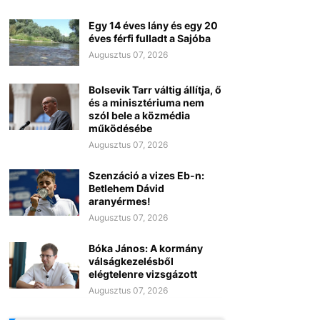
Egy 14 éves lány és egy 20
éves férfi fulladt a Sajóba
Augusztus 07, 2026
Bolsevik Tarr váltig állítja, ő
és a minisztériuma nem
szól bele a közmédia
működésébe
Augusztus 07, 2026
Szenzáció a vizes Eb-n:
Betlehem Dávid
aranyérmes!
Augusztus 07, 2026
Bóka János: A kormány
válságkezelésből
elégtelenre vizsgázott
Augusztus 07, 2026