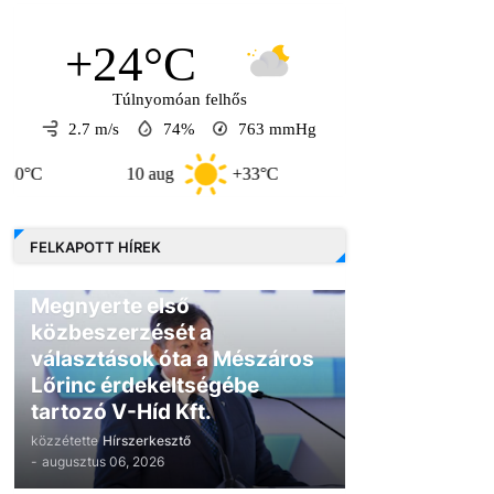
+24°C
Túlnyomóan felhős
2.7 m/s
74%
763
mmHg
10 aug
+33°C
11 aug
+34°C
FELKAPOTT HÍREK
GAZDASÁG
Megnyerte első
közbeszerzését a
választások óta a Mészáros
Lőrinc érdekeltségébe
tartozó V-Híd Kft.
közzétette
Hírszerkesztő
-
augusztus 06, 2026