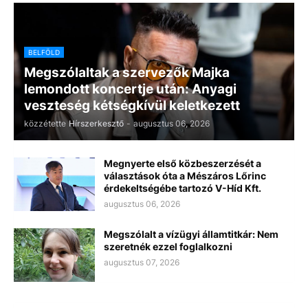
BELFÖLD
Megszólaltak a szervezők Majka
lemondott koncertje után: Anyagi
veszteség kétségkívül keletkezett
közzétette
Hírszerkesztő
-
augusztus 06, 2026
Megnyerte első közbeszerzését a
választások óta a Mészáros Lőrinc
érdekeltségébe tartozó V-Híd Kft.
augusztus 06, 2026
Megszólalt a vízügyi államtitkár: Nem
szeretnék ezzel foglalkozni
augusztus 07, 2026