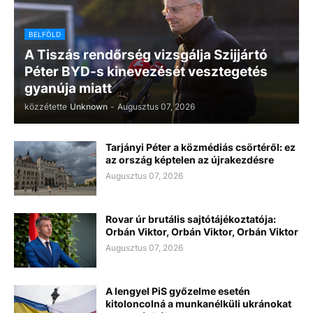
BELFÖLD
A Tiszás rendőrség vizsgálja Szijjártó
Péter BYD-s kinevezését vesztegetés
gyanúja miatt
közzétette
Unknown
-
Augusztus 07, 2026
Tarjányi Péter a közmédiás csörtéről: ez
az ország képtelen az újrakezdésre
Augusztus 07, 2026
Rovar úr brutális sajtótájékoztatója:
Orbán Viktor, Orbán Viktor, Orbán Viktor
Augusztus 07, 2026
A lengyel PiS győzelme esetén
kitoloncolná a munkanélküli ukránokat