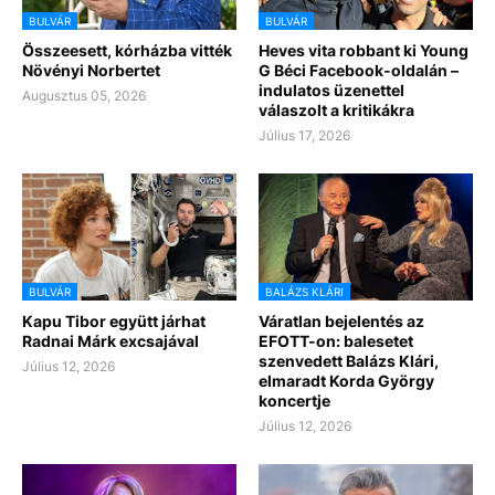
BULVÁR
BULVÁR
Összeesett, kórházba vitték
Heves vita robbant ki Young
Növényi Norbertet
G Béci Facebook-oldalán –
indulatos üzenettel
Augusztus 05, 2026
válaszolt a kritikákra
Július 17, 2026
BULVÁR
BALÁZS KLÁRI
Kapu Tibor együtt járhat
Váratlan bejelentés az
Radnai Márk excsajával
EFOTT-on: balesetet
szenvedett Balázs Klári,
Július 12, 2026
elmaradt Korda György
koncertje
Július 12, 2026