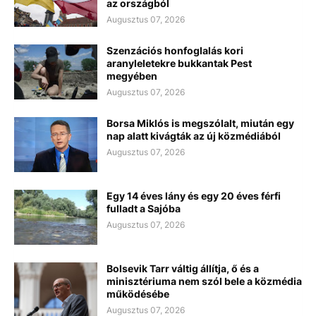
az országból
Augusztus 07, 2026
Szenzációs honfoglalás kori
aranyleletekre bukkantak Pest
megyében
Augusztus 07, 2026
Borsa Miklós is megszólalt, miután egy
nap alatt kivágták az új közmédiából
Augusztus 07, 2026
Egy 14 éves lány és egy 20 éves férfi
fulladt a Sajóba
Augusztus 07, 2026
Bolsevik Tarr váltig állítja, ő és a
minisztériuma nem szól bele a közmédia
működésébe
Augusztus 07, 2026