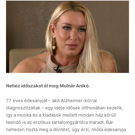
Nehéz időszakot él meg Molnár Anikó.
77 éves édesanyját – akit Alzheimer-kórral
diagnosztizáltak – egy ideje idősek otthonában kezelik,
így a munka és a kiadások mellett minden ház körüli
teendő is az erotikus tartalomgyártóra maradt. Bár
nehezen hozta meg a döntést, úgy érzi, mióta édesanyja