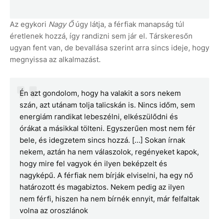
Az egykori
Nagy Ő
úgy látja, a férfiak manapság túl
éretlenek hozzá, így randizni sem jár el. Társkeresőn
ugyan fent van, de bevallása szerint arra sincs ideje, hogy
megnyissa az alkalmazást.
Én azt gondolom, hogy ha valakit a sors nekem
szán, azt utánam tolja talicskán is. Nincs időm, sem
energiám randikat lebeszélni, elkészülődni és
órákat a másikkal tölteni. Egyszerűen most nem fér
bele, és idegzetem sincs hozzá. […] Sokan írnak
nekem, aztán ha nem válaszolok, regényeket kapok,
hogy mire fel vagyok én ilyen beképzelt és
nagyképű. A férfiak nem bírják elviselni, ha egy nő
határozott és magabiztos. Nekem pedig az ilyen
nem férfi, hiszen ha nem bírnék ennyit, már felfaltak
volna az oroszlánok