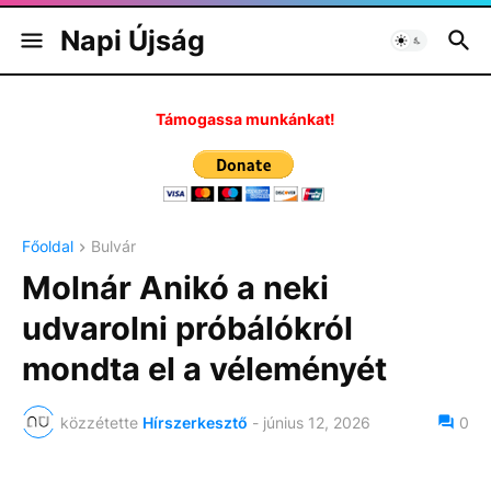
Napi Újság
Támogassa munkánkat!
Főoldal
Bulvár
Molnár Anikó a neki
udvarolni próbálókról
mondta el a véleményét
közzétette
Hírszerkesztő
-
június 12, 2026
0