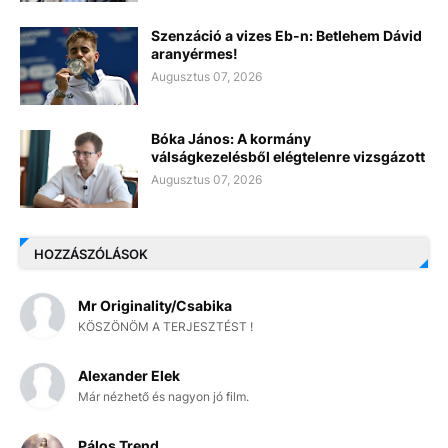
Szenzáció a vizes Eb-n: Betlehem Dávid
aranyérmes!
Augusztus 07, 2026
Bóka János: A kormány
válságkezelésből elégtelenre vizsgázott
Augusztus 07, 2026
HOZZÁSZÓLÁSOK
Mr Originality/Csabika
KÖSZÖNÖM A TERJESZTÉST !
Alexander Elek
Már nézhető és nagyon jó film.
Pálos Trend