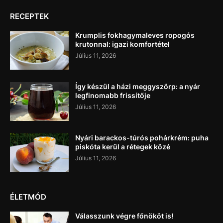
RECEPTEK
Krumplis fokhagymaleves ropogós
krutonnal: igazi komfortétel
Július 11, 2026
Így készül a házi meggyszörp: a nyár
legfinomabb frissítője
Július 11, 2026
Nyári barackos-túrós pohárkrém: puha
piskóta kerül a rétegek közé
Július 11, 2026
ÉLETMÓD
Válasszunk végre főnököt is!