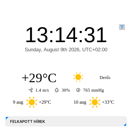
+29°C
Derűs
1.4 m/s
30%
765
mmHg
9 aug
+29°C
10 aug
+33°C
11 au
FELKAPOTT HÍREK