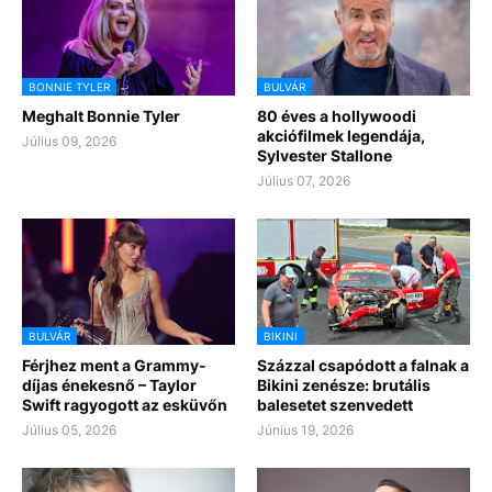
BONNIE TYLER
BULVÁR
Meghalt Bonnie Tyler
80 éves a hollywoodi
akciófilmek legendája,
Július 09, 2026
Sylvester Stallone
Július 07, 2026
BULVÁR
BIKINI
Férjhez ment a Grammy-
Százzal csapódott a falnak a
díjas énekesnő – Taylor
Bikini zenésze: brutális
Swift ragyogott az esküvőn
balesetet szenvedett
Július 05, 2026
Június 19, 2026