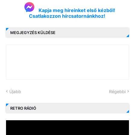
Kapja meg híreinket első kézből!
Csatlakozzon hírcsatornánkhoz!
MEGJEGYZÉS KÜLDÉSE
Újabb
Régebbi
RETRO RÁDIÓ