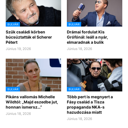
BULVÁR
BULVÁR
Szűk családi körben
Drámai fordulat Kis
búcsúztatták el Scherer
Grófónál: leáll a nyár,
Pétert
elmaradnak a bulik
Június 19, 2026
Június 18, 2026
BULVÁR
BULVÁR
Pikáns vallomás Michelle
Több pert is megnyert a
Wildtól: „Majd eszedbe jut,
Fásy család a Tisza
honnan ismersz…”
propaganda NKA-s
hazudozása miatt
Június 18, 2026
Június 18, 2026