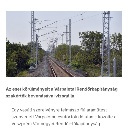
Az eset körülményeit a Várpalotai Rendőrkapitányság
szakértők bevonásával vizsgálja.
Egy vasúti szerelvényre felmászó fiú áramütést
szenvedett Várpalotán csütörtök délután – közölte a
Veszprém Vármegyei Rendőr-főkapitányság