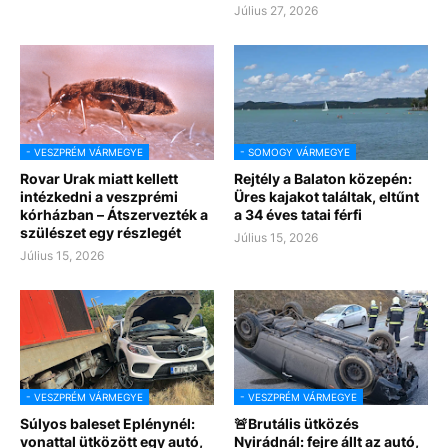
Július 27, 2026
- VESZPRÉM VÁRMEGYE
- SOMOGY VÁRMEGYE
Rovar Urak miatt kellett
Rejtély a Balaton közepén:
intézkedni a veszprémi
Üres kajakot találtak, eltűnt
kórházban – Átszervezték a
a 34 éves tatai férfi
szülészet egy részlegét
Július 15, 2026
Július 15, 2026
- VESZPRÉM VÁRMEGYE
- VESZPRÉM VÁRMEGYE
Súlyos baleset Eplénynél:
🚨Brutális ütközés
vonattal ütközött egy autó,
Nyirádnál: fejre állt az autó,