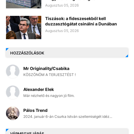
Augusztus 05, 2026
Tiszások: a fideszesekből kell
duzzasztógátat csinálni a Dunában
Augusztus 05, 2026
HOZZÁSZÓLÁSOK
Mr Originality/Csabika
KÖSZÖNÖM A TERJESZTÉST !
Alexander Elek
Már nézhető és nagyon jó film.
Pálos Trend
2024. január 6-án Csurka István szellemiségét idéz...
VÁRMEGYEJÁRÁS