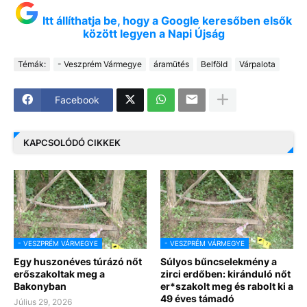
Itt állíthatja be, hogy a Google keresőben elsők
között legyen a Napi Újság
Témák:
- Veszprém Vármegye
áramütés
Belföld
Várpalota
Facebook
KAPCSOLÓDÓ CIKKEK
- VESZPRÉM VÁRMEGYE
- VESZPRÉM VÁRMEGYE
Egy huszonéves túrázó nőt
Súlyos bűncselekmény a
erőszakoltak meg a
zirci erdőben: kiránduló nőt
Bakonyban
er*szakolt meg és rabolt ki a
49 éves támadó
Július 29, 2026