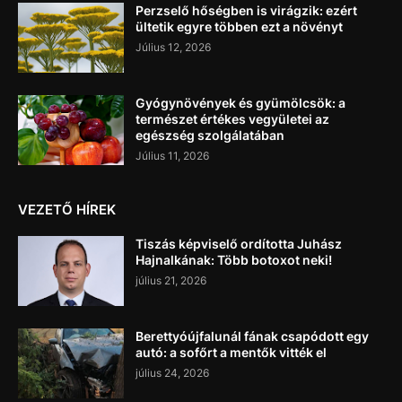
Perzselő hőségben is virágzik: ezért
ültetik egyre többen ezt a növényt
Július 12, 2026
Gyógynövények és gyümölcsök: a
természet értékes vegyületei az
egészség szolgálatában
Július 11, 2026
VEZETŐ HÍREK
Tiszás képviselő ordította Juhász
Hajnalkának: Több botoxot neki!
július 21, 2026
Berettyóújfalunál fának csapódott egy
autó: a sofőrt a mentők vitték el
július 24, 2026