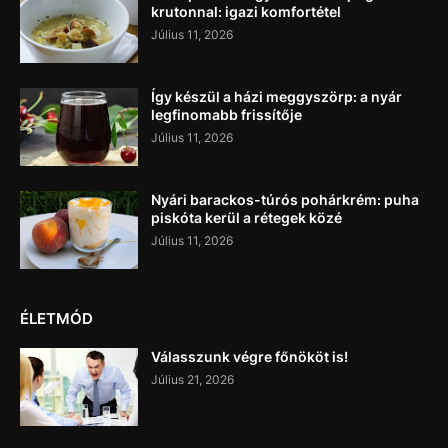
krutonnal: igazi komfortétel
Július 11, 2026
Így készül a házi meggyszörp: a nyár
legfinomabb frissítője
Július 11, 2026
Nyári barackos-túrós pohárkrém: puha
piskóta kerül a rétegek közé
Július 11, 2026
ÉLETMÓD
Válasszunk végre főnököt is!
Július 21, 2026