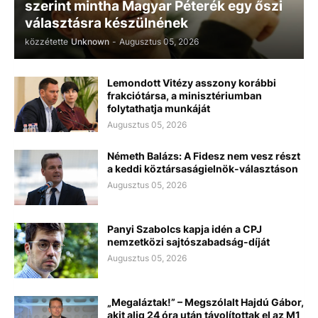
szerint mintha Magyar Péterék egy őszi
választásra készülnének
közzétette
Unknown
-
Augusztus 05, 2026
Lemondott Vitézy asszony korábbi
frakciótársa, a minisztériumban
folytathatja munkáját
Augusztus 05, 2026
Németh Balázs: A Fidesz nem vesz részt
a keddi köztársaságielnök-választáson
Augusztus 05, 2026
Panyi Szabolcs kapja idén a CPJ
nemzetközi sajtószabadság-díját
Augusztus 05, 2026
„Megaláztak!” – Megszólalt Hajdú Gábor,
akit alig 24 óra után távolítottak el az M1