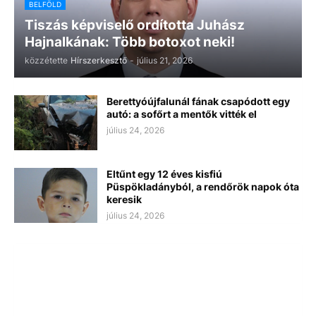
BELFÖLD
Tiszás képviselő ordította Juhász
Hajnalkának: Több botoxot neki!
közzétette
Hírszerkesztő
-
július 21, 2026
Berettyóújfalunál fának csapódott egy
autó: a sofőrt a mentők vitték el
július 24, 2026
Eltűnt egy 12 éves kisfiú
Püspökladányból, a rendőrök napok óta
keresik
július 24, 2026