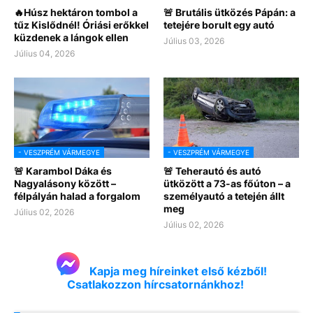
🔥Húsz hektáron tombol a
🚨 Brutális ütközés Pápán: a
tűz Kislődnél! Óriási erőkkel
tetejére borult egy autó
küzdenek a lángok ellen
Július 03, 2026
Július 04, 2026
- VESZPRÉM VÁRMEGYE
- VESZPRÉM VÁRMEGYE
🚨 Karambol Dáka és
🚨 Teherautó és autó
Nagyalásony között –
ütközött a 73-as főúton – a
félpályán halad a forgalom
személyautó a tetején állt
meg
Július 02, 2026
Július 02, 2026
Kapja meg híreinket első kézből!
Csatlakozzon hírcsatornánkhoz!