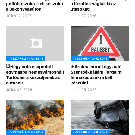
pótlóbuszokra kell készülni
a tűzoltók vágták ki az
a Bakonyvasúton
utasokat!
Július 12, 2026
Július 07, 2026
- VESZPRÉM VÁRMEGYE
- VESZPRÉM VÁRMEGYE
💥Négy autó csapódott
⚠️Árokba borult egy autó
egymásba Nemesvámosnál!
Szentbékkállán! Forgalmi
Torlódásra készüljenek az
fennakadásokra kell
autósok
készülni
Július 06, 2026
Július 05, 2026
- VESZPRÉM VÁRMEGYE
- VESZPRÉM VÁRMEGYE