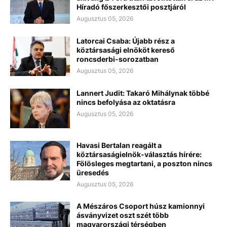
Híradó főszerkesztői posztjáról
Augusztus 05, 2026
Latorcai Csaba: Újabb rész a
köztársasági elnököt kereső
roncsderbi-sorozatban
Augusztus 05, 2026
Lannert Judit: Takaró Mihálynak többé
nincs befolyása az oktatásra
Augusztus 05, 2026
Havasi Bertalan reagált a
köztársaságielnök-választás hírére:
Fölösleges megtartani, a poszton nincs
üresedés
Augusztus 05, 2026
A Mészáros Csoport húsz kamionnyi
ásványvizet oszt szét több
magyarországi térségben