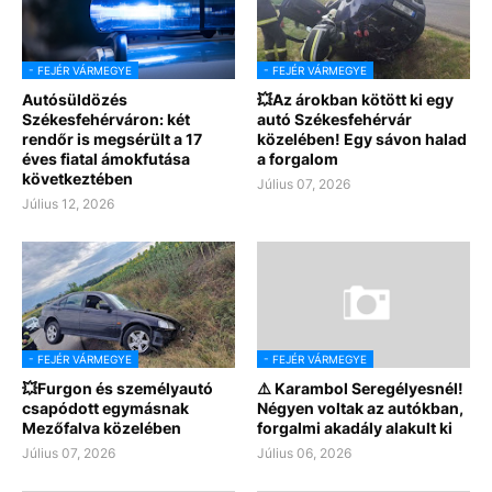
- FEJÉR VÁRMEGYE
- FEJÉR VÁRMEGYE
Autósüldözés
💥Az árokban kötött ki egy
Székesfehérváron: két
autó Székesfehérvár
rendőr is megsérült a 17
közelében! Egy sávon halad
éves fiatal ámokfutása
a forgalom
következtében
Július 07, 2026
Július 12, 2026
- FEJÉR VÁRMEGYE
- FEJÉR VÁRMEGYE
💥Furgon és személyautó
⚠️ Karambol Seregélyesnél!
csapódott egymásnak
Négyen voltak az autókban,
Mezőfalva közelében
forgalmi akadály alakult ki
Július 07, 2026
Július 06, 2026