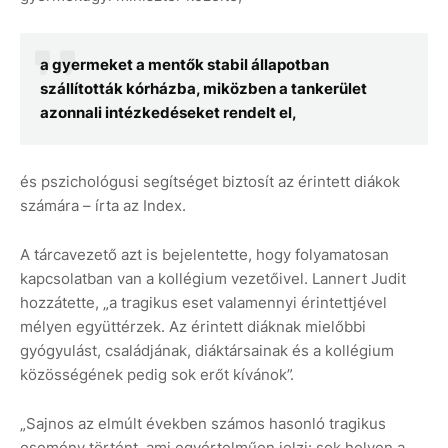
a gyermeket a mentők stabil állapotban
szállították kórházba, miközben a tankerület
azonnali intézkedéseket rendelt el,
és pszichológusi segítséget biztosít az érintett diákok
számára – írta az Index.
A tárcavezető azt is bejelentette, hogy folyamatosan
kapcsolatban van a kollégium vezetőivel. Lannert Judit
hozzátette, „a tragikus eset valamennyi érintettjével
mélyen együttérzek. Az érintett diáknak mielőbbi
gyógyulást, családjának, diáktársainak és a kollégium
közösségének pedig sok erőt kívánok”.
„Sajnos az elmúlt években számos hasonló tragikus
esemény történt, ami egyértelműen jelzi: sok helyen a