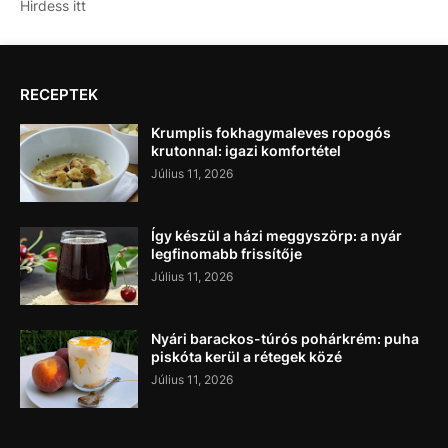
Hirdess itt
RECEPTEK
Krumplis fokhagymaleves ropogós
krutonnal: igazi komfortétel
Július 11, 2026
Így készül a házi meggyszörp: a nyár
legfinomabb frissítője
Július 11, 2026
Nyári barackos-túrós pohárkrém: puha
piskóta kerül a rétegek közé
Július 11, 2026