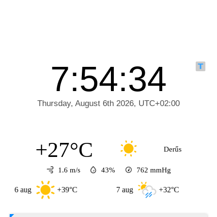
+27°C
Derűs
1.6 m/s
43%
762
mmHg
 aug
+39°C
7 aug
+32°C
8 aug