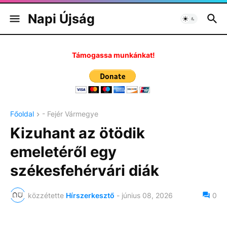
Napi Újság
Támogassa munkánkat!
Főoldal
- Fejér Vármegye
Kizuhant az ötödik
emeletéről egy
székesfehérvári diák
közzétette
Hírszerkesztő
-
június 08, 2026
0