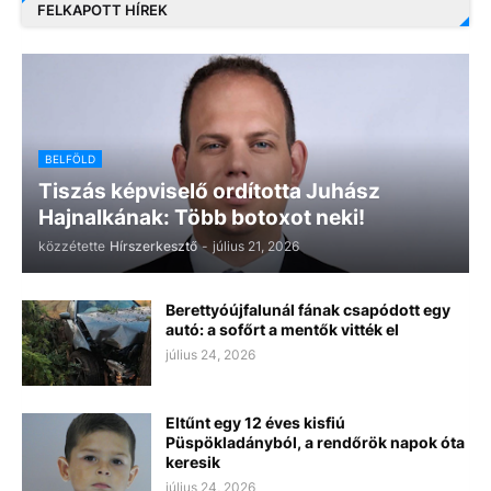
FELKAPOTT HÍREK
BELFÖLD
Tiszás képviselő ordította Juhász
Hajnalkának: Több botoxot neki!
közzétette
Hírszerkesztő
-
július 21, 2026
Berettyóújfalunál fának csapódott egy
autó: a sofőrt a mentők vitték el
július 24, 2026
Eltűnt egy 12 éves kisfiú
Püspökladányból, a rendőrök napok óta
keresik
július 24, 2026