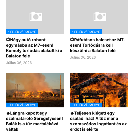
- FEJÉR VÁRMEGYE
- FEJÉR VÁRMEGYE
💥Négy autó rohant
💥Ráfutásos baleset az M7-
egymásba az M7-esen!
esen! Torlódásra kell
Komoly torlódás alakult ki a
készülni a Balaton felé
Balaton felé
Július 06, 2026
Július 06, 2026
- FEJÉR VÁRMEGYE
- FEJÉR VÁRMEGYE
🔥Lángra kapott egy
🔥Teljesen kiégett egy
szalmatároló Seregélyesen!
családi ház! A tűz már a
Bálák is a tűz martalékává
szomszédos ingatlant és az
váltak
erdőt is elérte