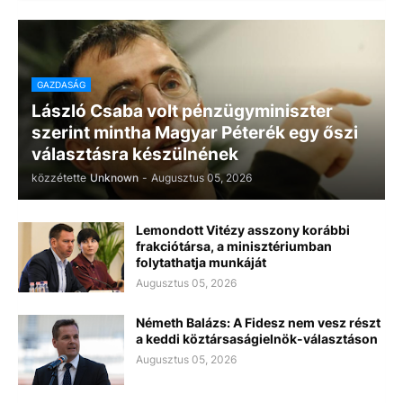
GAZDASÁG
László Csaba volt pénzügyminiszter
szerint mintha Magyar Péterék egy őszi
választásra készülnének
közzétette
Unknown
-
Augusztus 05, 2026
Lemondott Vitézy asszony korábbi
frakciótársa, a minisztériumban
folytathatja munkáját
Augusztus 05, 2026
Németh Balázs: A Fidesz nem vesz részt
a keddi köztársaságielnök-választáson
Augusztus 05, 2026