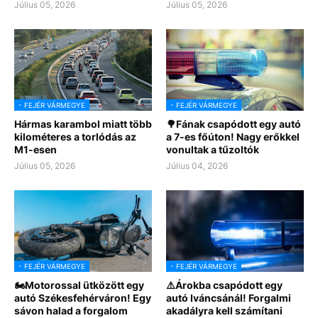
Július 05, 2026
Július 05, 2026
- FEJÉR VÁRMEGYE
- FEJÉR VÁRMEGYE
Hármas karambol miatt több
🌳Fának csapódott egy autó
kilométeres a torlódás az
a 7-es főúton! Nagy erőkkel
M1-esen
vonultak a tűzoltók
Július 05, 2026
Július 04, 2026
- FEJÉR VÁRMEGYE
- FEJÉR VÁRMEGYE
🏍Motorossal ütközött egy
⚠️Árokba csapódott egy
autó Székesfehérváron! Egy
autó Iváncsánál! Forgalmi
sávon halad a forgalom
akadályra kell számítani