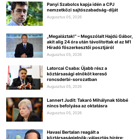
Panyi Szabolcs kapja idén a CPJ
nemzetközi sajtószabadság-díját
Augusztus 05, 2026
„Megaláztak!” – Megszólalt Hajdú Gábor,
akit alig 24 óra után távolítottak el az M1
Híradó főszerkesztői posztjáról
Augusztus 05, 2026
Latorcai Csaba: Újabb rész a
köztársasági elnököt kereső
roncsderbi-sorozatban
Augusztus 05, 2026
Lannert Judit: Takaró Mihálynak többé
nincs befolyása az oktatásra
Augusztus 05, 2026
Havasi Bertalan reagált a
köztársaságielnök-választás hírére: