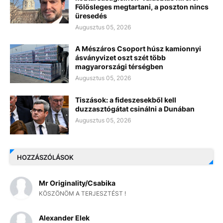
Fölösleges megtartani, a poszton nincs
üresedés
Augusztus 05, 2026
A Mészáros Csoport húsz kamionnyi
ásványvizet oszt szét több
magyarországi térségben
Augusztus 05, 2026
Tiszások: a fideszesekből kell
duzzasztógátat csinálni a Dunában
Augusztus 05, 2026
HOZZÁSZÓLÁSOK
Mr Originality/Csabika
KÖSZÖNÖM A TERJESZTÉST !
Alexander Elek