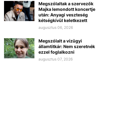
Megszólaltak a szervezők
Majka lemondott koncertje
után: Anyagi veszteség
kétségkívül keletkezett
augusztus 06, 2026
Megszólalt a vízügyi
államtitkár: Nem szeretnék
ezzel foglalkozni
augusztus 07, 2026