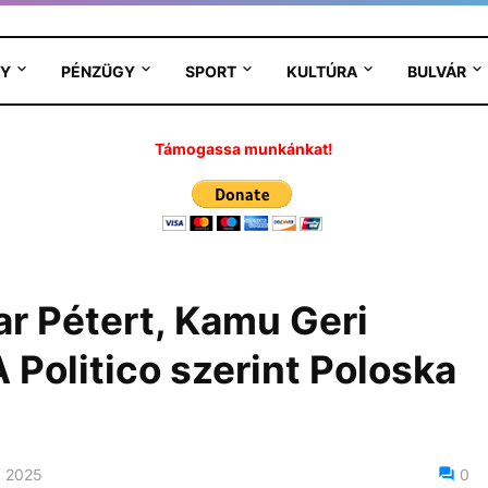
Y
PÉNZÜGY
SPORT
KULTÚRA
BULVÁR
Támogassa munkánkat!
r Pétert, Kamu Geri
A Politico szerint Poloska
 2025
0