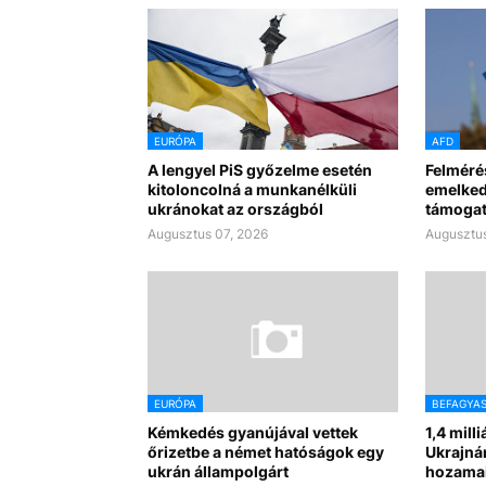
EURÓPA
AFD
A lengyel PiS győzelme esetén
Felméré
kitoloncolná a munkanélküli
emelked
ukránokat az országból
támogat
Augusztus 07, 2026
Augusztus
EURÓPA
BEFAGYA
Kémkedés gyanújával vettek
1,4 mill
őrizetbe a német hatóságok egy
Ukrajná
ukrán állampolgárt
hozama