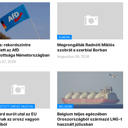
EURÓPA
s: rekordszintre
Megrongálták Radnóti Miklós
ett az AfD
szobrát a szerbiai Borban
ottsága Németországban
Augusztus 06, 2026
 07, 2026
SZTOTT OROSZ VAGYON
BELGIUM
iárd eurót utal az EU
Belgium teljes egészében
nak az orosz vagyon
Oroszországból származó LNG-t
iból
használt júliusban