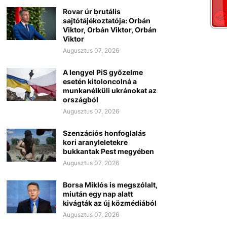
Rovar úr brutális
sajtótájékoztatója: Orbán
Viktor, Orbán Viktor, Orbán
Viktor
Augusztus 07, 2026
A lengyel PiS győzelme
esetén kitoloncolná a
munkanélküli ukránokat az
országból
Augusztus 07, 2026
Szenzációs honfoglalás
kori aranyleletekre
bukkantak Pest megyében
Augusztus 07, 2026
Borsa Miklós is megszólalt,
miután egy nap alatt
kivágták az új közmédiából
Augusztus 07, 2026