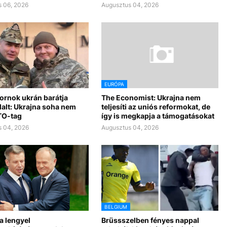
 06, 2026
Augusztus 04, 2026
EURÓPA
ornok ukrán barátja
The Economist: Ukrajna nem
alt: Ukrajna soha nem
teljesíti az uniós reformokat, de
TO-tag
így is megkapja a támogatásokat
 04, 2026
Augusztus 04, 2026
BELGIUM
a lengyel
Brüssszelben fényes nappal