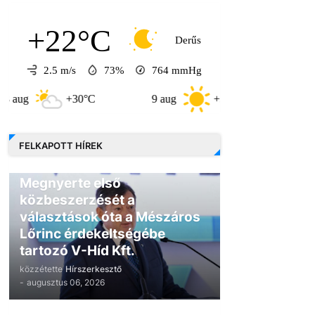
+22°C
Derűs
2.5 m/s
73%
764
mmHg
+30°C
9 aug
+30°C
10 aug
FELKAPOTT HÍREK
GAZDASÁG
Megnyerte első
közbeszerzését a
választások óta a Mészáros
Lőrinc érdekeltségébe
tartozó V-Híd Kft.
közzétette
Hírszerkesztő
-
augusztus 06, 2026