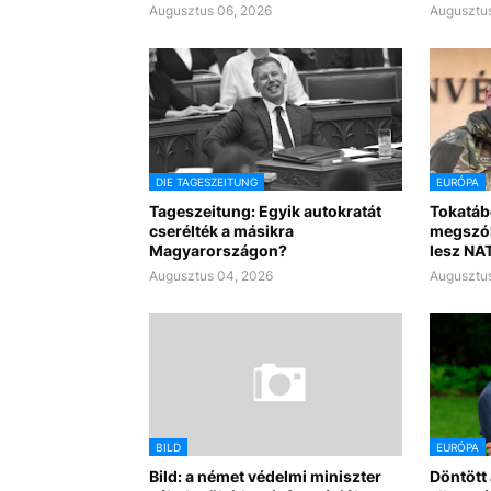
Augusztus 06, 2026
Augusztus
DIE TAGESZEITUNG
EURÓPA
Tageszeitung: Egyik autokratát
Tokatáb
cserélték a másikra
megszól
Magyarországon?
lesz NA
Augusztus 04, 2026
Augusztus
BILD
EURÓPA
Bild: a német védelmi miniszter
Döntött 