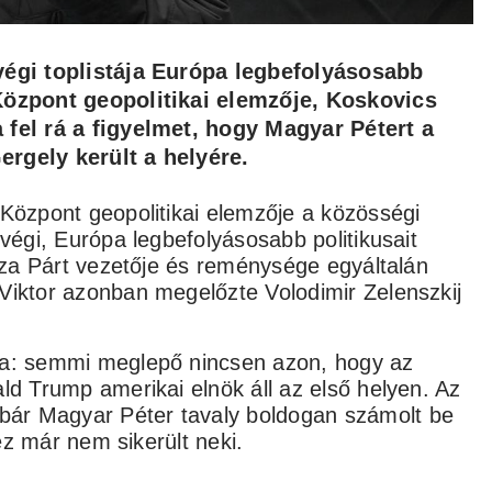
 végi toplistája Európa legbefolyásosabb
 Központ geopolitikai elemzője, Koskovics
 fel rá a figyelmet, hogy Magyar Pétert a
8 aug
ergely került a helyére.
 Központ geopolitikai elemzője a közösségi
 végi, Európa legbefolyásosabb politikusait
isza Párt vezetője és reménysége egyáltalán
Viktor azonban megelőzte Volodimir Zelenszkij
ta: semmi meglepő nincsen azon, hogy az
ld Trump amerikai elnök áll az első helyen. Az
ár Magyar Péter tavaly boldogan számolt be
 ez már nem sikerült neki.