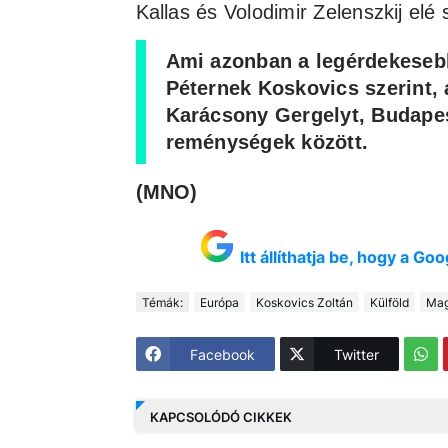
Kallas és Volodimir Zelenszkij elé 
Ami azonban a legérdekesebb
Péternek Koskovics szerint, 
Karácsony Gergelyt, Budapes
reménységek között.
(MNO)
Itt állíthatja be, hogy a G
Témák:
Európa
Koskovics Zoltán
Külföld
Mag
Facebook
Twitter
KAPCSOLÓDÓ CIKKEK