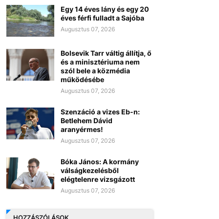
Egy 14 éves lány és egy 20
éves férfi fulladt a Sajóba
Augusztus 07, 2026
Bolsevik Tarr váltig állítja, ő
és a minisztériuma nem
szól bele a közmédia
működésébe
Augusztus 07, 2026
Szenzáció a vizes Eb-n:
Betlehem Dávid
aranyérmes!
Augusztus 07, 2026
Bóka János: A kormány
válságkezelésből
elégtelenre vizsgázott
Augusztus 07, 2026
HOZZÁSZÓLÁSOK