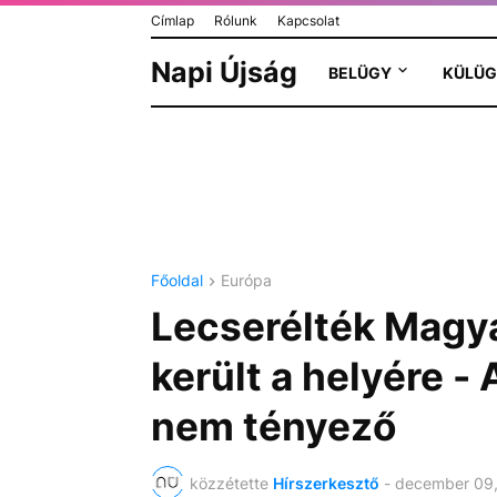
Címlap
Rólunk
Kapcsolat
Napi Újság
BELÜGY
KÜLÜG
Főoldal
Európa
Lecserélték Magya
került a helyére - 
nem tényező
közzétette
Hírszerkesztő
-
december 09,