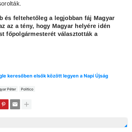
sorolták.
 és feltehetőleg a legjobban fáj Magyar
az az a tény, hogy Magyar helyére idén
t főpolgármesterét választották a
oogle keresőben elsők között legyen a Napi Újság
yar Péter
Politico