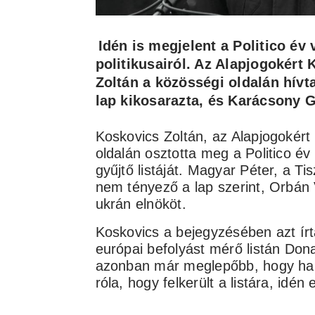
Idén is megjelent a Politico év
politikusairól. Az Alapjogokért
Zoltán a közösségi oldalán hívta
lap kikosarazta, és Karácsony G
Koskovics Zoltán, az Alapjogokért
oldalán osztotta meg a Politico év
gyűjtő listáját. Magyar Péter, a T
nem tényező a lap szerint, Orbán 
ukrán elnököt.
Koskovics a bejegyzésében azt ír
európai befolyást mérő listán Dona
azonban már meglepőbb, hogy hab
róla, hogy felkerült a listára, idén