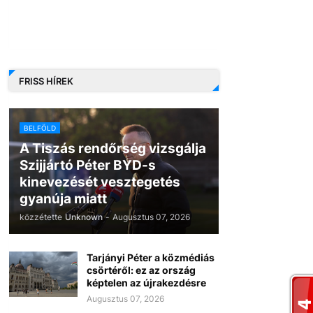
FRISS HÍREK
BELFÖLD
A Tiszás rendőrség vizsgálja
Szijjártó Péter BYD-s
kinevezését vesztegetés
gyanúja miatt
közzétette
Unknown
-
Augusztus 07, 2026
Tarjányi Péter a közmédiás
csörtéről: ez az ország
képtelen az újrakezdésre
Augusztus 07, 2026