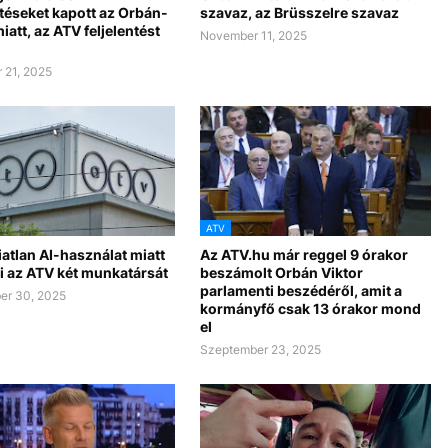
téseket kapott az Orbán-
szavaz, az Brüsszelre szavaz
miatt, az ATV feljelentést
November 11, 2025
 21, 2025
ATV
atlan AI-használat miatt
Az ATV.hu már reggel 9 órakor
i az ATV két munkatársát
beszámolt Orbán Viktor
parlamenti beszédéről, amit a
er 30, 2025
kormányfő csak 13 órakor mond
el
Szeptember 23, 2025