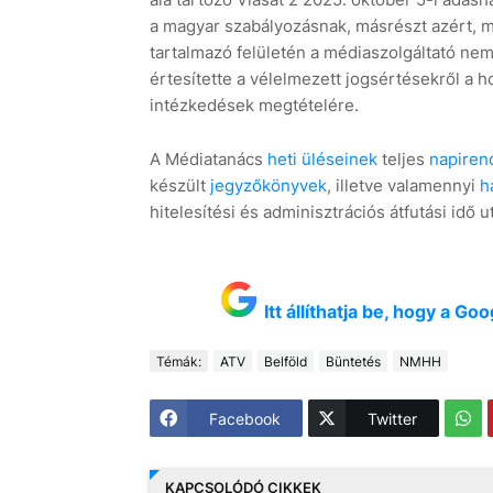
a magyar szabályozásnak, másrészt azért, m
tartalmazó felületén a médiaszolgáltató ne
értesítette a vélelmezett jogsértésekről a 
intézkedések megtételére.
A Médiatanács
heti üléseinek
teljes
napiren
készült
jegyzőkönyvek
, illetve valamennyi
h
hitelesítési és adminisztrációs átfutási idő 
Itt állíthatja be, hogy a G
Témák:
ATV
Belföld
Büntetés
NMHH
Facebook
Twitter
KAPCSOLÓDÓ CIKKEK