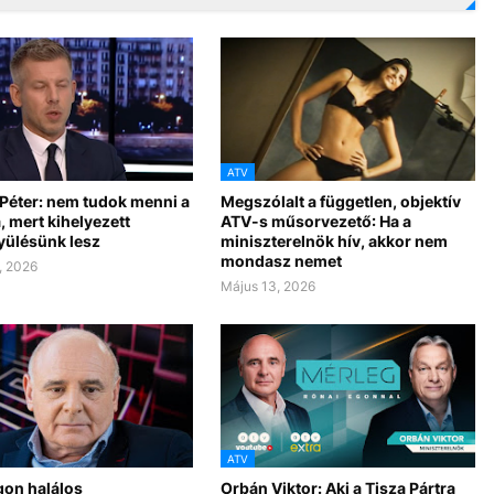
ATV
Péter: nem tudok menni a
Megszólalt a független, objektív
, mert kihelyezett
ATV-s műsorvezető: Ha a
ülésünk lesz
miniszterelnök hív, akkor nem
mondasz nemet
, 2026
Május 13, 2026
ATV
gon halálos
Orbán Viktor: Aki a Tisza Pártra