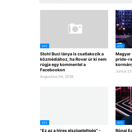
ATV
ATV
Stohl Buci lánya is csatlakozik a
Magyar 
közmédiához, ha Rovar úr ki nem
pride-ra
rúgja egy kommentel a
kormány
Facebookon
Június 23
Augusztus 04, 2026
ATV
ATV
"Ez az a híres elszigeteltség" -
Rónai E