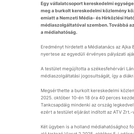
Egy vállalatcsoport kereskedelmi egysége
meg a burkolt kereskedelmi közlemény köz
emiatt a Nemzeti Média- és Hírközlési Hat
médiaszolgáltatóval szemben. Továbbá az N
a médiahatóság.
Eredményt hirdetett a Médiatanács az Ajka 8
nyertese az egyedüli érvényes pályázati ajánl
A testület megújította a székesfehérvári L
médiaszolgáltatási jogosultságát, így a diá
Megsérthette a burkolt kereskedelmi közlem
2025. október 10-én 18 óra 40 perces kezdet
Tankcsapdáig mindenki az ország legkedvelt
ezért a testület eljárást indított az ATV Zrt
Két ügyben is a holland médiahatósághoz fo
alá tartozó Viasat 2 2025. október 5-i adás