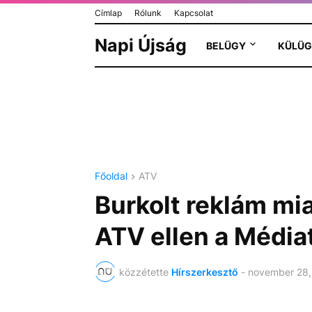
Címlap
Rólunk
Kapcsolat
Napi Újság
BELÜGY
KÜLÜG
Főoldal
ATV
Burkolt reklám miat
ATV ellen a Média
közzétette
Hírszerkesztő
-
november 28,