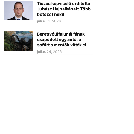
Tiszás képviselő ordította
Juhász Hajnalkának: Több
botoxot neki!
július 21, 2026
Berettyóújfalunál fának
csapódott egy autó: a
sofőrt a mentők vitték el
július 24, 2026