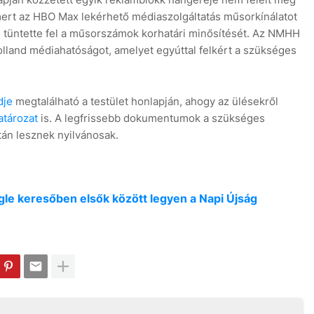
ert az HBO Max lekérhető médiaszolgáltatás műsorkínálatot
m tüntette fel a műsorszámok korhatári minősítését. Az NMHH
holland médiahatóságot, amelyet egyúttal felkért a szükséges
dje
megtalálható a testület honlapján, ahogy az ülésekről
atározat
is. A legfrissebb dokumentumok a szükséges
után lesznek nyilvánosak.
oogle keresőben elsők között legyen a Napi Újság