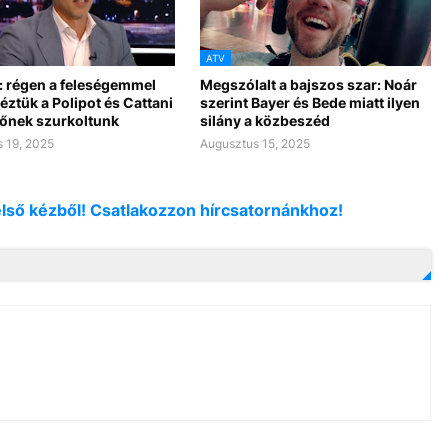
ATV
: régen a feleségemmel
Megszólalt a bajszos szar: Noár
éztük a Polipot és Cattani
szerint Bayer és Bede miatt ilyen
lőnek szurkoltunk
silány a közbeszéd
 19, 2025
Augusztus 15, 2025
első kézből! Csatlakozzon hírcsatornánkhoz!