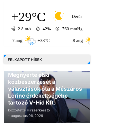
+29°C
Derűs
2.8 m/s
42%
760
mmHg
 aug
+33°C
8 aug
+31°C
9 aug
FELKAPOTT HÍREK
GAZDASÁG
Megnyerte első
közbeszerzését a
választások óta a Mészáros
Lőrinc érdekeltségébe
tartozó V-Híd Kft.
közzétette
Hírszerkesztő
-
augusztus 06, 2026