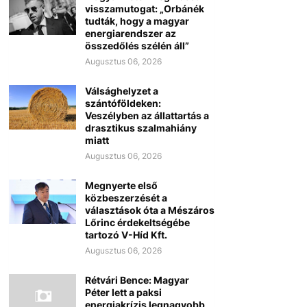
visszamutogat: „Orbánék
tudták, hogy a magyar
energiarendszer az
összedőlés szélén áll”
Augusztus 06, 2026
Válsághelyzet a
szántóföldeken:
Veszélyben az állattartás a
drasztikus szalmahiány
miatt
Augusztus 06, 2026
Megnyerte első
közbeszerzését a
választások óta a Mészáros
Lőrinc érdekeltségébe
tartozó V-Híd Kft.
Augusztus 06, 2026
Rétvári Bence: Magyar
Péter lett a paksi
energiakrízis legnagyobb