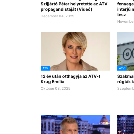
Szijjártó Péter helyretette az ATV
fenyege
propagandistáját (Videó)
interjú 
tesz
December 04, 2025
November
ATV
ATV
12 év után otthagyja az ATV-t
Szakmai
Krug Emília
rúgták k
Október 03, 2025
Szeptemb