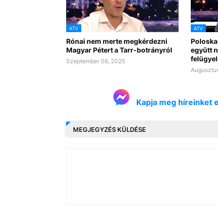
ATV
ATV
Rónai nem merte megkérdezni
Poloska
Magyar Pétert a Tarr-botrányról
együtt n
felügye
Szeptember 06, 2025
Augusztus
Kapja meg híreinket 
MEGJEGYZÉS KÜLDÉSE