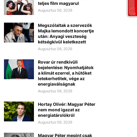
teljes film magyarul
Augusztus 06, 2026
Megszólaltak a szervezők
Majka lemondott koncertje
után: Anyagi veszteség
kétségkívül keletkezett
Augusztus 06, 2026
Rovar úr rendkívüli
bejelentése: Nyomhatjátok
a klímát ezerrel, a hűtőket
letekerhetitek, vége az
energiaválságnak
Augusztus 06, 2026
Hortay Olivér: Magyar Péter
nem mond igazat az
energiatárolókról
Augusztus 06, 2026
Magyar Péter megint csak