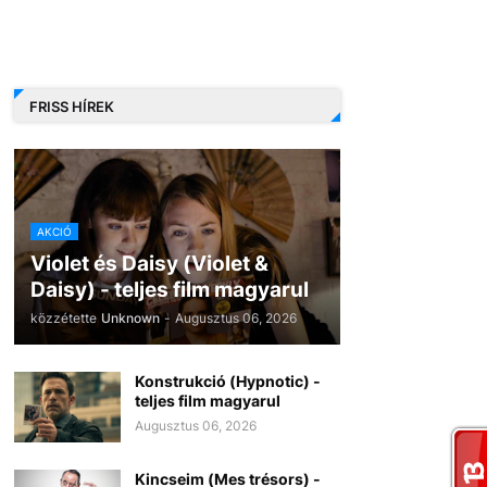
FRISS HÍREK
AKCIÓ
Violet és Daisy (Violet &
Daisy) - teljes film magyarul
közzétette
Unknown
-
Augusztus 06, 2026
Konstrukció (Hypnotic) -
teljes film magyarul
Augusztus 06, 2026
Kincseim (Mes trésors) -