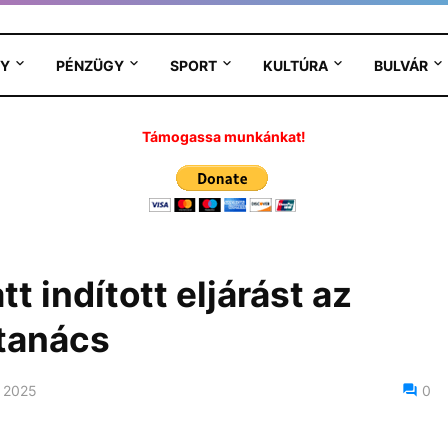
Y
PÉNZÜGY
SPORT
KULTÚRA
BULVÁR
Támogassa munkánkat!
t indított eljárást az
tanács
 2025
0