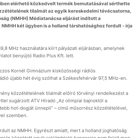
iben elérhető közkedvelt termék bemutatásával sérthette
zétételének tilalmát az egyik kereskedelmi tévécsatorna,
óság (NMHH) Médiatanácsa eljárást indított a
MHH két ügyben is a holland társhatósághoz fordult - írja
7
9,8 MHz használatára kiírt pályázati eljárásban, amelynek
atot benyújtó Radio Plus Kft. lett.
ánczos Kornél Gimnázium kisközösségi rádiós
krádió újabb hét évig szólhat a Székesfehérvár 97,5 MHz-en.
ény közzétételének tilalmát előíró törvényi rendelkezést a
tel sugárzott ATV Híradó „Az olimpiai bajnoktól a
ebb hot-dogját ünnepli” – című műsorrész közzétételével,
.-vel szemben.
rdult az NMHH. Egyrészt amiatt, mert a holland joghatóság
napján közzétett egyik reklámblokk hangereje nem felelt meg