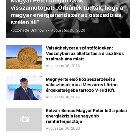
Magyar Péter megint csak
visszamutogat: „Orbánék tudták, hogy a
magyar energiarendszer az összedőlés
szélén áll”
közzétette
Unknown
-
Augusztus 06, 2026
Válsághelyzet a szántóföldeken:
Veszélyben az állattartás a drasztikus
szalmahiány miatt
Augusztus 06, 2026
Megnyerte első közbeszerzését a
választások óta a Mészáros Lőrinc
érdekeltségébe tartozó V-Híd Kft.
Augusztus 06, 2026
Rétvári Bence: Magyar Péter lett a paksi
energiakrízis legnagyobb
rémhírterjesztője
Augusztus 06, 2026