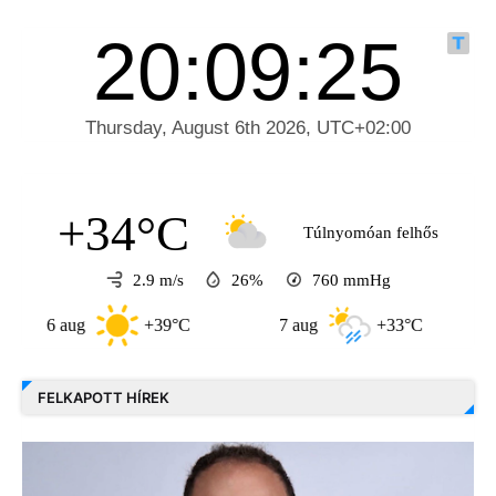
+34°C
Túlnyomóan felhős
2.9 m/s
26%
760
mmHg
6 aug
+39°C
7 aug
+33°C
8 a
FELKAPOTT HÍREK