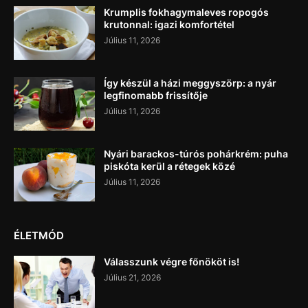
Krumplis fokhagymaleves ropogós
krutonnal: igazi komfortétel
Július 11, 2026
Így készül a házi meggyszörp: a nyár
legfinomabb frissítője
Július 11, 2026
Nyári barackos-túrós pohárkrém: puha
piskóta kerül a rétegek közé
Július 11, 2026
ÉLETMÓD
Válasszunk végre főnököt is!
Július 21, 2026