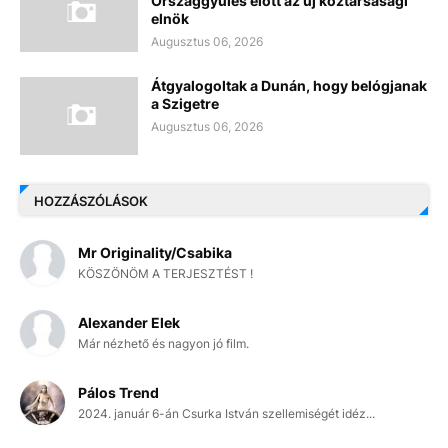
Országgyűlés előtt az új köztársasági
elnök
Augusztus 06, 2026
Átgyalogoltak a Dunán, hogy belógjanak
a Szigetre
Augusztus 06, 2026
HOZZÁSZÓLÁSOK
Mr Originality/Csabika
KÖSZÖNÖM A TERJESZTÉST !
Alexander Elek
Már nézhető és nagyon jó film.
Pálos Trend
2024. január 6-án Csurka István szellemiségét idéz...