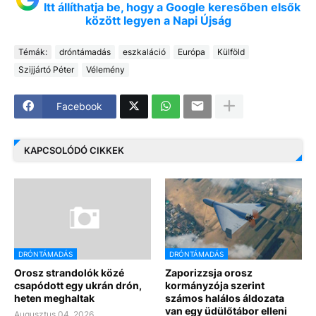
Itt állíthatja be, hogy a Google keresőben elsők
között legyen a Napi Újság
Témák:
dróntámadás
eszkaláció
Európa
Külföld
Szijjártó Péter
Vélemény
Facebook
KAPCSOLÓDÓ CIKKEK
DRÓNTÁMADÁS
DRÓNTÁMADÁS
Orosz strandolók közé
Zaporizzsja orosz
csapódott egy ukrán drón,
kormányzója szerint
heten meghaltak
számos halálos áldozata
van egy üdülőtábor elleni
Augusztus 04, 2026