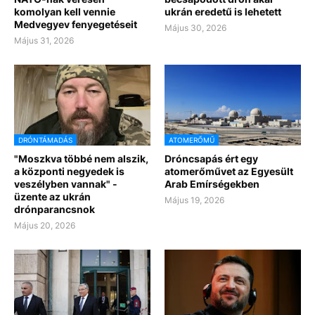
komolyan kell vennie
ukrán eredetű is lehetett
Medvegyev fenyegetéseit
Május 30, 2026
Május 31, 2026
DRÓNTÁMADÁS
ATOMERŐMŰ
"Moszkva többé nem alszik,
Dróncsapás ért egy
a központi negyedek is
atomerőművet az Egyesült
veszélyben vannak" -
Arab Emírségekben
üzente az ukrán
Május 19, 2026
drónparancsnok
Május 20, 2026