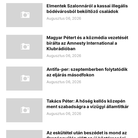
Elmentek Szalonnáról a kassai illegális
bódévárosból beköltöző családok
Augusztus 06, 2026
Magyar Pétert és a közmédia vezetését
bírálta az Amnesty International a
Klubrádióban
Augusztus 06, 2026
Antifa-per: szeptemberben folytatódik
az eljárás másodfokon
Augusztus 06, 2026
Takács Péter: A hőség kellős közepén
ment szabadságra a vízügyi államtitkár
Augusztus 06, 2026
Az eskütétel után beszédet is mond az