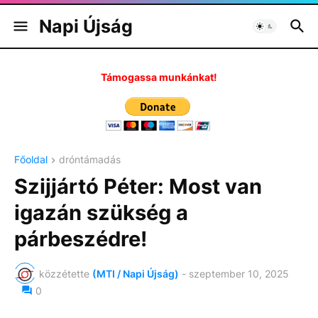
Napi Újság
Támogassa munkánkat!
Főoldal
dróntámadás
Szijjártó Péter: Most van
igazán szükség a
párbeszédre!
közzétette
(MTI / Napi Újság)
-
szeptember 10, 2025
0