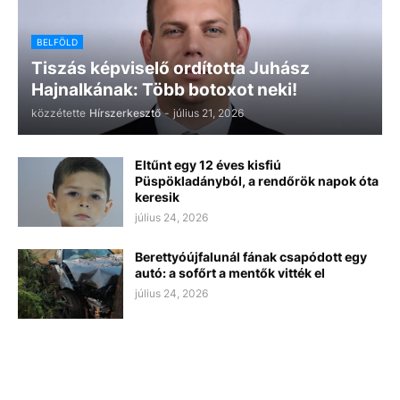
BELFÖLD
Tiszás képviselő ordította Juhász
Hajnalkának: Több botoxot neki!
közzétette
Hírszerkesztő
-
július 21, 2026
Eltűnt egy 12 éves kisfiú
Püspökladányból, a rendőrök napok óta
keresik
július 24, 2026
Berettyóújfalunál fának csapódott egy
autó: a sofőrt a mentők vitték el
július 24, 2026