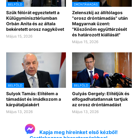
BELFÖLD
DRÓNTÁMADÁS
Szűk félórát egyeztetett a
Zelenszkij az állítólagos
Külügyminisztériumban
"orosz dróntámadás" után
Orbán Anita és az általa
Magyarnak üzent:
bekéretett orosz nagykövet
"Köszönöm együttérzését
és határozott kiállását"
Május 15, 2026
Május 15, 2026
BELFÖLD
BELFÖLD
Sulyok Tamás: Elítélem a
Gulyás Gergely: Elítéljük és
támadást és imádkozom a
elfogadhatatlannak tartjuk
kárpátaljaiakért
az orosz dróntámadást
Május 13, 2026
Május 13, 2026
Kapja meg híreinket első kézből!
Csatlakozzon hírcsatornánkhoz!