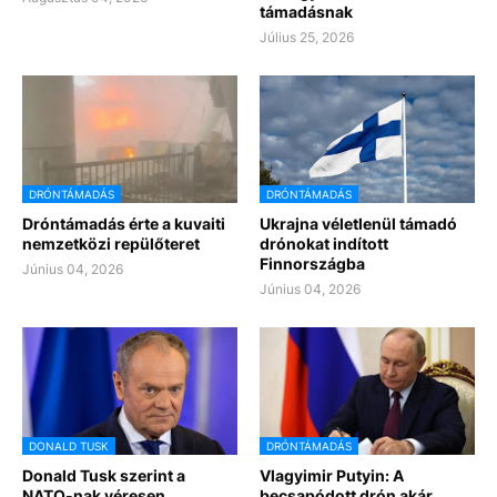
támadásnak
Július 25, 2026
DRÓNTÁMADÁS
DRÓNTÁMADÁS
Dróntámadás érte a kuvaiti
Ukrajna véletlenül támadó
nemzetközi repülőteret
drónokat indított
Finnországba
Június 04, 2026
Június 04, 2026
DONALD TUSK
DRÓNTÁMADÁS
Donald Tusk szerint a
Vlagyimir Putyin: A
NATO-nak véresen
becsapódott drón akár