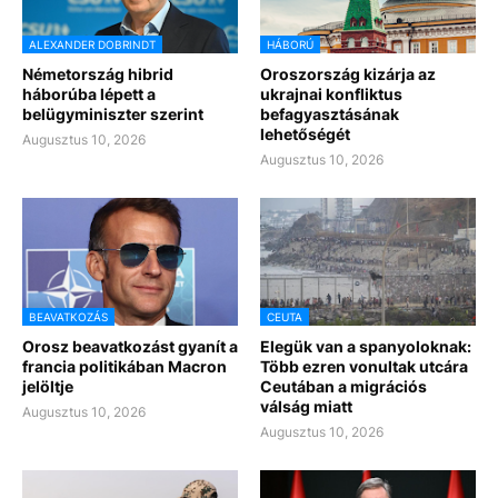
ALEXANDER DOBRINDT
HÁBORÚ
Németország hibrid
Oroszország kizárja az
háborúba lépett a
ukrajnai konfliktus
belügyminiszter szerint
befagyasztásának
lehetőségét
Augusztus 10, 2026
Augusztus 10, 2026
BEAVATKOZÁS
CEUTA
Orosz beavatkozást gyanít a
Elegük van a spanyoloknak:
francia politikában Macron
Több ezren vonultak utcára
jelöltje
Ceutában a migrációs
válság miatt
Augusztus 10, 2026
Augusztus 10, 2026