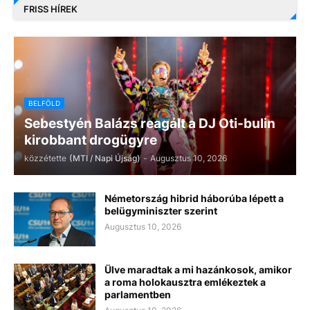
FRISS HÍREK
BELFÖLD
Sebestyén Balázs reagált a DJ Oti-bulin
kirobbant drogügyre
közzétette
(MTI / Napi Újság)
-
Augusztus 10, 2026
Németország hibrid háborúba lépett a
belügyminiszter szerint
Augusztus 10, 2026
Ülve maradtak a mi hazánkosok, amikor
a roma holokausztra emlékeztek a
parlamentben