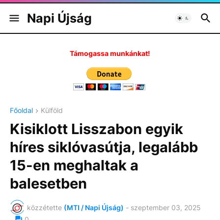
Napi Újság
Támogassa munkánkat!
Főoldal
Külföld
Kisiklott Lisszabon egyik
híres siklóvasútja, legalább
15-en meghaltak a
balesetben
közzétette
(MTI / Napi Újság)
-
szeptember 03, 2025
0