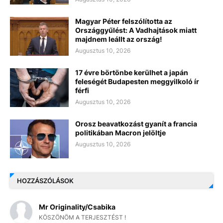
Magyar Péter felszólította az
Országgyűlést: A Vadhajtások miatt
majdnem leállt az ország!
Augusztus 10, 2026
17 évre börtönbe kerülhet a japán
feleségét Budapesten meggyilkoló ír
férfi
Augusztus 10, 2026
Orosz beavatkozást gyanít a francia
politikában Macron jelöltje
Augusztus 10, 2026
HOZZÁSZÓLÁSOK
Mr Originality/Csabika
KÖSZÖNÖM A TERJESZTÉST !