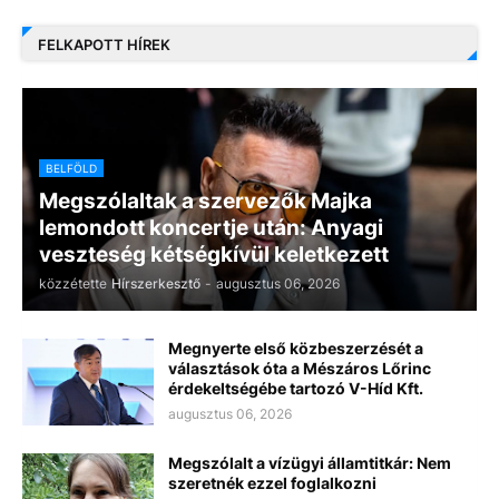
FELKAPOTT HÍREK
BELFÖLD
Megszólaltak a szervezők Majka
lemondott koncertje után: Anyagi
veszteség kétségkívül keletkezett
közzétette
Hírszerkesztő
-
augusztus 06, 2026
Megnyerte első közbeszerzését a
választások óta a Mészáros Lőrinc
érdekeltségébe tartozó V-Híd Kft.
augusztus 06, 2026
Megszólalt a vízügyi államtitkár: Nem
szeretnék ezzel foglalkozni