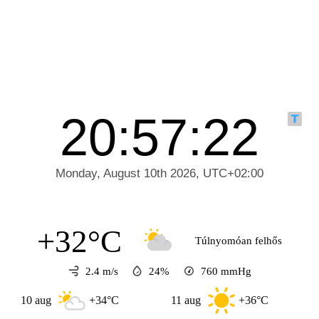
+32°C
Túlnyomóan felhős
2.4 m/s
24%
760
mmHg
 aug
+34°C
11 aug
+36°C
12 aug