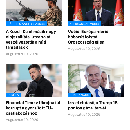
BÁB EL-MANDEB-SZOROS
ALEKSANDAR VUCIC
A Közel-Kelet másik nagy
Vučić: Európa hibrid
olajszállítási útvonalát
háborút folytat
veszélyeztetik a húti
Oroszország ellen
támadások
Augusztus 10, 2026
Augusztus 10, 2026
EURÓPA
BÉKETANÁCS
Financial Times: Ukrajna túl
Izrael elutasítja Trump 15
korrupt a gyorsított EU-
pontos gázai tervét
csatlakozáshoz
Augusztus 10, 2026
Augusztus 10, 2026