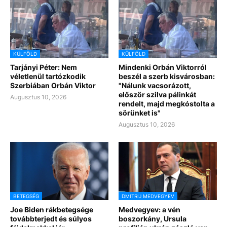
KÜLFÖLD
KÜLFÖLD
Tarjányi Péter: Nem
Mindenki Orbán Viktorról
véletlenül tartózkodik
beszél a szerb kisvárosban:
Szerbiában Orbán Viktor
"Nálunk vacsorázott,
először szilva pálinkát
Augusztus 10, 2026
rendelt, majd megkóstolta a
sörünket is"
Augusztus 10, 2026
BETEGSÉG
DMITRIJ MEDVEGYEV
Joe Biden rákbetegsége
Medvegyev: a vén
továbbterjedt és súlyos
boszorkány, Ursula