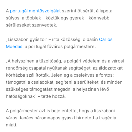
A
portugál mentőszolgálat
szerint öt sérült állapota
súlyos, a többiek – köztük egy gyerek – könnyebb
sérüléseket szenvedtek.
„Lisszabon gyászol” – írta közösségi oldalán
Carlos
Moedas
, a portugál főváros polgármestere.
„A helyszínen a tűzoltóság, a polgári védelem és a városi
rendőrség csapatai nyújtanak segítséget, az áldozatokat
kórházba szállították. Jelenleg a cselekvés a fontos:
támogatni a családokat, segíteni a sérülteket, és minden
szükséges támogatást megadni a helyszínen lévő
hatóságoknak” – tette hozzá.
A polgármester azt is bejelentette, hogy a lisszaboni
városi tanács háromnapos gyászt hirdetett a tragédia
miatt.