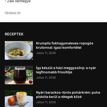
- Zala Vármegye
Hirdess itt
RECEPTEK
Krumplis fokhagymaleves ropogós
krutonnal: igazi komfortétel
Július 11, 2026
Így készül a házi meggyszörp: a nyár
legfinomabb frissítője
Július 11, 2026
Nyári barackos-túrós pohárkrém: puha
piskóta kerül a rétegek közé
Július 11, 2026