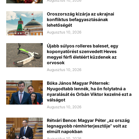
Augusztus 10, 2026
Oroszország kizárja az ukrajnai
konfliktus befagyasztásának
lehetőségét
Augusztus 10, 2026
Újabb súlyos rolleres baleset, egy
koponyatörést szenvedett Heves
megyei férfi életéért küzdenek az
orvosok
Augusztus 10, 2026
Bóka János Magyar Péternek:
Nyugodtabb lennék, ha ön folytatná a
nyaralását és Orbán Viktor kezelné ezt a
válságot
Augusztus 10, 2026
Rétvári Bence: Magyar Péter „az ország
legnagyobb rémhírterjesztője” volt az
elmúlt napokban
Augusztus 10, 2026