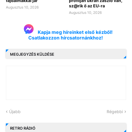
fájdalmakkal jár
profilján ukrán zászló van,
sz@rik ő az EU-ra
Augusztus 10, 2026
Augusztus 10, 2026
Kapja meg híreinket első kézből!
Csatlakozzon hírcsatornánkhoz!
MEGJEGYZÉS KÜLDÉSE
Újabb
Régebbi
RETRO RÁDIÓ