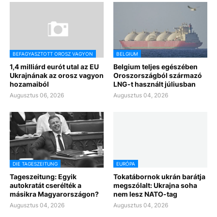
BEFAGYASZTOTT OROSZ VAGYON
BELGIUM
1,4 milliárd eurót utal az EU
Belgium teljes egészében
Ukrajnának az orosz vagyon
Oroszországból származó
hozamaiból
LNG-t használt júliusban
Augusztus 06, 2026
Augusztus 04, 2026
DIE TAGESZEITUNG
EURÓPA
Tageszeitung: Egyik
Tokatábornok ukrán barátja
autokratát cserélték a
megszólalt: Ukrajna soha
másikra Magyarországon?
nem lesz NATO-tag
Augusztus 04, 2026
Augusztus 04, 2026