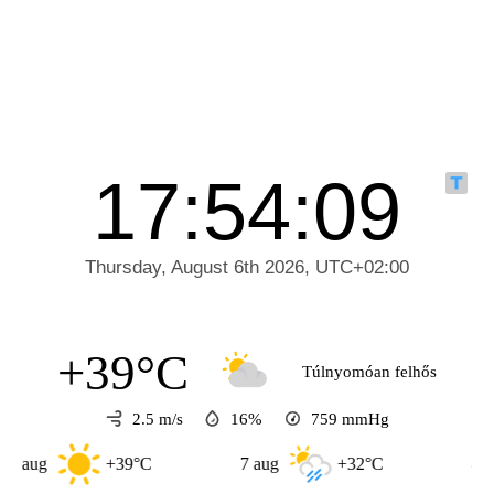
+39°C
Túlnyomóan felhős
2.5 m/s
16%
759
mmHg
+39°C
7 aug
+32°C
8 aug