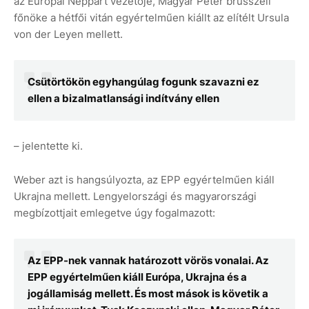
az Európai Néppárt vezetője, Magyar Péter brüsszeli
főnöke a hétfői vitán egyértelműen kiállt az elítélt Ursula
von der Leyen mellett.
Csütörtökön egyhangúlag fogunk szavazni ez
ellen a bizalmatlansági indítvány ellen
– jelentette ki.
Weber azt is hangsúlyozta, az EPP egyértelműen kiáll
Ukrajna mellett. Lengyelországi és magyarországi
megbízottjait emlegetve úgy fogalmazott:
Az EPP-nek vannak határozott vörös vonalai. Az
EPP egyértelműen kiáll Európa, Ukrajna és a
jogállamiság mellett. És most mások is követik a