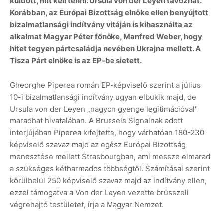
küldött, mit kell tenni. Ursula von der Leyen távozhat.
Korábban, az Európai Bizottság elnöke ellen benyújtott
bizalmatlansági indítvány vitáján is kihasználta az
alkalmat Magyar Péter főnöke, Manfred Weber, hogy
hitet tegyen pártcsaládja nevében Ukrajna mellett. A
Tisza Párt elnöke is az EP-be sietett.
Gheorghe Piperea román EP-képviselő szerint a július
10-i bizalmatlansági indítvány ugyan elbukik majd, de
Ursula von der Leyen „nagyon gyenge legitimációval"
maradhat hivatalában. A Brussels Signalnak adott
interjújában Piperea kifejtette, hogy várhatóan 180-230
képviselő szavaz majd az egész Európai Bizottság
menesztése mellett Strasbourgban, ami messze elmarad
a szükséges kétharmados többségtől. Számításai szerint
körülbelül 250 képviselő szavaz majd az indítvány ellen,
ezzel támogatva a Von der Leyen vezette brüsszeli
végrehajtó testületet, írja a Magyar Nemzet.