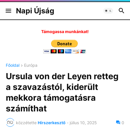
Napi Újság
Támogassa munkánkat!
Főoldal
Európa
Ursula von der Leyen retteg
a szavazástól, kiderült
mekkora támogatásra
számíthat
közzétette
Hírszerkesztő
-
július 10, 2025
0