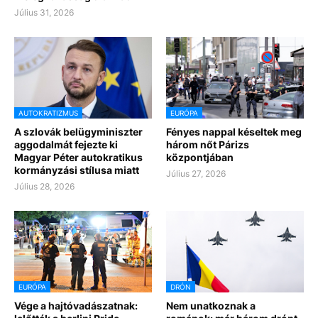
Július 31, 2026
AUTOKRATIZMUS
EURÓPA
A szlovák belügyminiszter
Fényes nappal késeltek meg
aggodalmát fejezte ki
három nőt Párizs
Magyar Péter autokratikus
központjában
kormányzási stílusa miatt
Július 27, 2026
Július 28, 2026
EURÓPA
DRÓN
Vége a hajtóvadászatnak:
Nem unatkoznak a