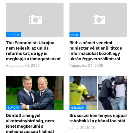
EURÓPA
BILD
The Economist: Ukrajna
Bild: a német védelmi
nem teljesíti az uniós
miniszter véletlenül titkos
reformokat, de így is
információkat közölt egy
megkapja a támogatásokat
ukrán fegyverszállításról
Augusztus 04, 2026
Augusztus 04, 2026
EURÓPA
BELGIUM
Döntött a lengyel
Brüssszelben fényes nappal
alkotmánybíróság, nem
rabolták ki a ghánai focistát
lehet megkerülni a
Július 29, 2026
melegházasság tilalmát