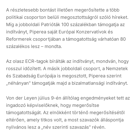
A részletesebb bontást illetően megerősítette a több
politikai csoporton belüli megosztottságról szóló híreket.
Míg a jobboldali Patrióták 100 százalékban támogatja az
indítványt, Piperea saját Európai Konzervatívok és
Reformerek csoportjában a támogatottság várhatóan 80
százalékos lesz – mondta.
Az olasz ECR-tagok bírálták az indítványt, mondván, hogy
rosszul időzített. A másik jobboldali csoport, a Nemzetek
és Szabadság Európája is megosztott, Piperea szerint
„néhányan" támogatják majd a bizalmatlansági indítványt.
Von der Leyen július 9-én állítólag engedményeket tett az
ingadozó képviselőknek, hogy megerősítse
támogatottságát. Az elnökként történő megerősítésétől
eltérően, amely titkos volt, a most szavazók álláspontja
nyilvános lesz a „név szerinti szavazás" révén.