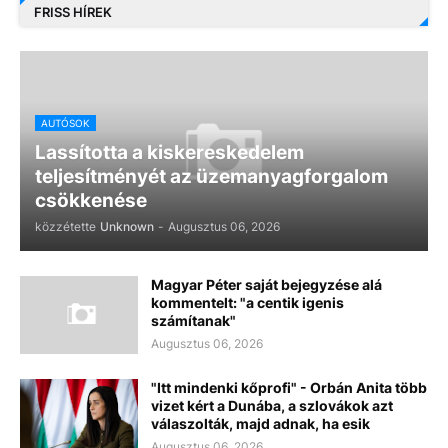
FRISS HÍREK
AUTÓSOK
Lassította a kiskereskedelem
teljesítményét az üzemanyagforgalom
csökkenése
közzétette
Unknown
-
Augusztus 06, 2026
Magyar Péter saját bejegyzése alá
kommentelt: "a centik igenis
számítanak"
Augusztus 06, 2026
"Itt mindenki kőprofi" - Orbán Anita több
vizet kért a Dunába, a szlovákok azt
válaszolták, majd adnak, ha esik
Augusztus 06, 2026