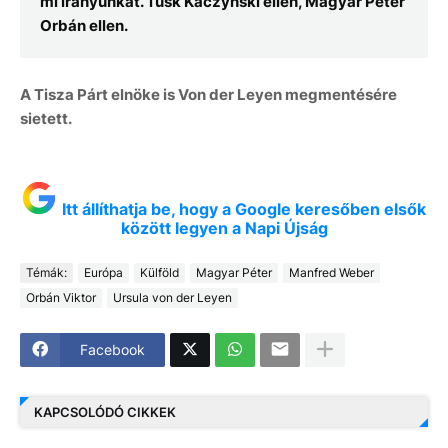
mi irányunkat. Tusk Kaczynski ellen, Magyar Péter
Orbán ellen.
A Tisza Párt elnöke is Von der Leyen megmentésére
sietett.
Itt állíthatja be, hogy a Google keresőben elsők
között legyen a Napi Újság
Témák:
Európa
Külföld
Magyar Péter
Manfred Weber
Orbán Viktor
Ursula von der Leyen
Facebook
KAPCSOLÓDÓ CIKKEK