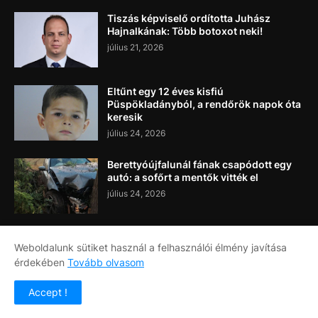
Tiszás képviselő ordította Juhász
Hajnalkának: Több botoxot neki!
július 21, 2026
Eltűnt egy 12 éves kisfiú
Püspökladányból, a rendőrök napok óta
keresik
július 24, 2026
Berettyóújfalunál fának csapódott egy
autó: a sofőrt a mentők vitték el
július 24, 2026
Weboldalunk sütiket használ a felhasználói élmény javítása
érdekében
Tovább olvasom
Címlap
Rólunk
Kapcsolat
Accept !
Copyright ©
2026
Napi Újság