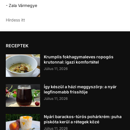
- Zala Vármegye
Hirdess itt
RECEPTEK
Krumplis fokhagymaleves ropogós
krutonnal: igazi komfortétel
Július 11, 2026
Így készül a házi meggyszörp: a nyár
legfinomabb frissítője
Július 11, 2026
Nyári barackos-túrós pohárkrém: puha
piskóta kerül a rétegek közé
Július 11, 2026