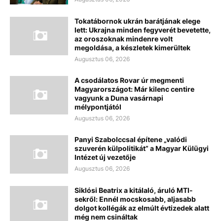
Tokatábornok ukrán barátjának elege
lett: Ukrajna minden fegyverét bevetette,
az oroszoknak mindenre volt
megoldása, a készletek kimerültek
Augusztus 06, 2026
A csodálatos Rovar úr megmenti
Magyarországot: Már kilenc centire
vagyunk a Duna vasárnapi
mélypontjától
Augusztus 06, 2026
Panyi Szabolccsal építene „valódi
szuverén külpolitikát” a Magyar Külügyi
Intézet új vezetője
Augusztus 06, 2026
Siklósi Beatrix a kitálaló, áruló MTI-
sekről: Ennél mocskosabb, aljasabb
dolgot kollégák az elmúlt évtizedek alatt
még nem csináltak