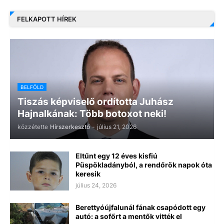
FELKAPOTT HÍREK
BELFÖLD
Tiszás képviselő ordította Juhász
Hajnalkának: Több botoxot neki!
közzétette
Hírszerkesztő
-
július 21, 2026
Eltűnt egy 12 éves kisfiú
Püspökladányból, a rendőrök napok óta
keresik
július 24, 2026
Berettyóújfalunál fának csapódott egy
autó: a sofőrt a mentők vitték el