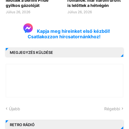
lelőtték a berlini Pride
románok: már három drónt
gyilkos gázolóját
is lelőttek a hétvégén
Július 26, 2026
Július 26, 2026
Kapja meg híreinket első kézből!
Csatlakozzon hírcsatornánkhoz!
MEGJEGYZÉS KÜLDÉSE
Újabb
Régebbi
RETRO RÁDIÓ