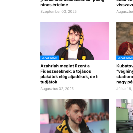
nincs értelme
visszav
Szeptember 03, 2025
Augusztus
AZAHRIAH
AZAHRIAH
Azahriah megint üzent a
Kubatov:
Fideszeseknek: a tojásos
“véglény
plakátok elég aljadékok, de ti
stadion
tudjátok
nagy pé
Augusztus 02, 2025
Július 18,