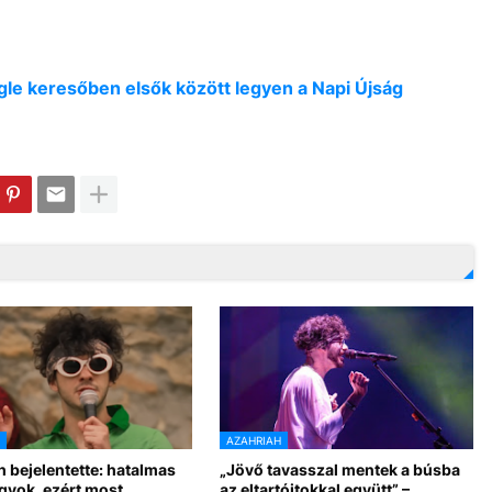
oogle keresőben elsők között legyen a Napi Újság
AZAHRIAH
 bejelentette: hatalmas
„Jövő tavasszal mentek a búsba
gyok, ezért most
az eltartóitokkal együtt” –