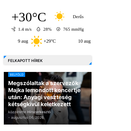
+30°C
Derűs
1.4 m/s
28%
765
mmHg
 aug
+29°C
10 aug
+33°C
11 au
FELKAPOTT HÍREK
BELFÖLD
Megszólaltak a szervezők
Majka lemondott koncertje
után: Anyagi veszteség
kétségkívül keletkezett
közzétette
Hírszerkesztő
-
augusztus 06, 2026