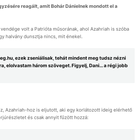
yzésére reagált, amit Bohár Dánielnek mondott el a
 vendége volt a Patrióta műsorának, ahol Azahriah is szóba
gy halvány dunsztja nincs, mit énekel.
9
eg.hu, ezek zseniálisak, tehát mindent meg tudsz nézni
a, elolvastam három szöveget. Figyelj, Dani… a régi jobb
, Azahriah-hoz is eljutott, aki egy korlátozott ideig elérhető
rjúrészletet és csak annyit fűzött hozzá: