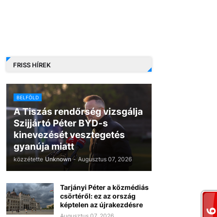
FRISS HÍREK
BELFÖLD
A Tiszás rendőrség vizsgálja
Szijjártó Péter BYD-s
kinevezését vesztegetés
gyanúja miatt
közzétette
Unknown
-
Augusztus 07, 2026
Tarjányi Péter a közmédiás
csörtéről: ez az ország
képtelen az újrakezdésre
Augusztus 07, 2026