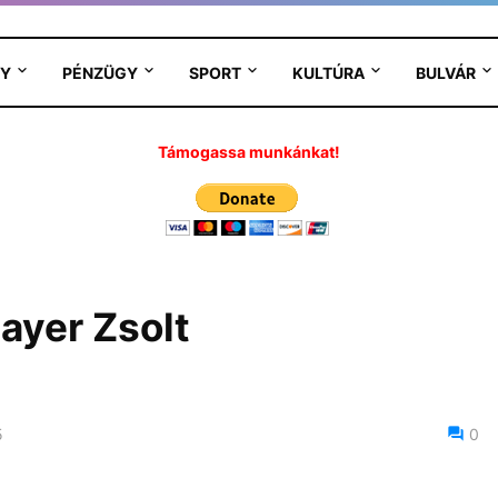
Y
PÉNZÜGY
SPORT
KULTÚRA
BULVÁR
Támogassa munkánkat!
ayer Zsolt
5
0