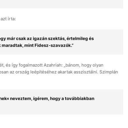
zt írta:
ogy már csak az igazán szektás, értelmileg és
k maradtak, mint Fidesz-szavazók.”
, és így fogalmazott Azahriah: „bánom, hogy olyan
an az ország leépítéséhez akartak asszisztálni. Szimplán
ynek« neveztem, ígérem, hogy a továbbiakban