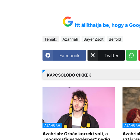
Itt állíthatja be, hogy a G
Témák:
Azahriah
Bayer Zsolt
Belföld
Facebook
Twitter
KAPCSOLÓDÓ CIKKEK
AZAHRIAH
AZAHRIAH
Azahriah: Orbán korrekt volt, a
Azahriah
„mocskosfideszezésnek” pedig
sztár va