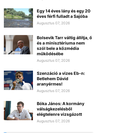
Egy 14 éves lány és egy 20
éves férfi fulladt a Sajóba
Augusztus 07, 2026
Bolsevik Tarr váltig állítja, ő
és a minisztériuma nem
szól bele a közmédia
működésébe
Augusztus 07, 2026
Szenzáció a vizes Eb-n:
Betlehem Dávid
aranyérmes!
Augusztus 07, 2026
Bóka János: A kormány
válságkezelésből
elégtelenre vizsgázott
Augusztus 07, 2026