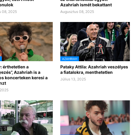
onulok
Azahriah ismét bekattant
 08, 2025
Augusztus 08, 2025
AZAHRIAH
 érthetetlen a
Pataky Attila: Azahriah veszélyes
ezés”, Azahriah is a
a fiatalokra, menthetetlen
os koncerteken keresi a
Július 13, 2025
nzt
 2025