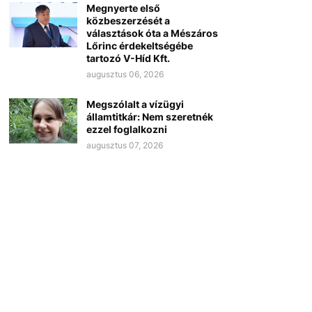
Megnyerte első
közbeszerzését a
választások óta a Mészáros
Lőrinc érdekeltségébe
tartozó V-Híd Kft.
augusztus 06, 2026
Megszólalt a vízügyi
államtitkár: Nem szeretnék
ezzel foglalkozni
augusztus 07, 2026