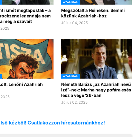
AZAHRIAH
ht ismét megtaposták – a
Megszólalt a Heineken: Semmi
rockzene legendája nem
közünk Azahriah-hoz
a meg a szavait
Július 04, 2025
, 2025
AZAHRIAH
olt: Lenőni Azahriah
Németh Balázs „az Azahriah nevű
izé”-nek: Marha nagy pofára esés
lesz a vége '26-ban
, 2025
Július 02, 2025
első kézből! Csatlakozzon hírcsatornánkhoz!