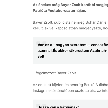
Az énekes még Bayer Zsolt korábbi megjeg
Patrióta Youtube-csatornáján.
Bayer Zsolt, publicista nemrég Bohár Dániel
került, akivel kapcsolatban megjegyezte, ho
Van ez a – nagyon szeretem, – zeneszöv
azonnal. És akkor rákerestem Azahriah-r
volt
– fogalmazott Bayer Zsolt.
Az említett kijelentés nemrég Baukó Attilához
Instagram-történetében osztotta újra az inte
„Igaza van a bátyjának”.