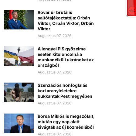
Rovar úr brutális
sajtótájékoztatója: Orbán
Viktor, Orbán Viktor, Orbán
Viktor
Augusztus 07, 2026
A lengyel PiS győzelme
esetén kitoloncolná a
munkanélküli ukránokat az
országból
Augusztus 07, 2026
Szenzációs honfoglalás
kori aranyleletekre
bukkantak Pest megyében
Augusztus 07, 2026
Borsa Miklós is megszólalt,
miután egy nap alatt
kivágták az új közmédiából
Augusztus 07, 2026