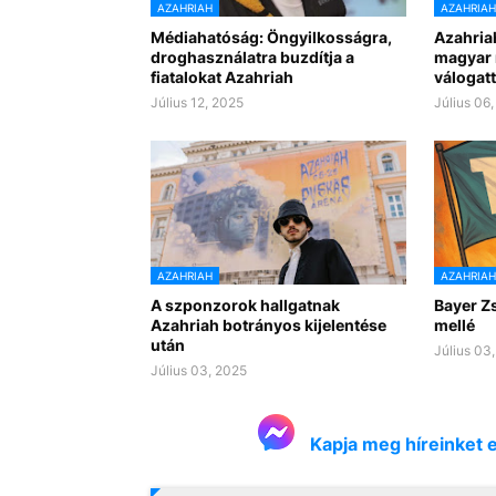
AZAHRIAH
AZAHRIAH
Médiahatóság: Öngyilkosságra,
Azahria
droghasználatra buzdítja a
magyar 
fiatalokat Azahriah
válogatt
Július 12, 2025
Július 06
AZAHRIAH
AZAHRIAH
A szponzorok hallgatnak
Bayer Zs
Azahriah botrányos kijelentése
mellé
után
Július 03
Július 03, 2025
Kapja meg híreinket 