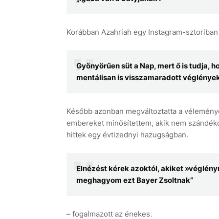
Korábban Azahriah egy Instagram-sztoriban a
Gyönyörűen süt a Nap, mert ő is tudja, h
mentálisan is visszamaradott véglénye
Később azonban megváltoztatta a véleményét
embereket minősítettem, akik nem szándékos
hittek egy évtizednyi hazugságban.
Elnézést kérek azoktól, akiket »véglén
meghagyom ezt Bayer Zsoltnak”
– fogalmazott az énekes.