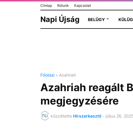
Címlap
Rólunk
Kapcsolat
Napi Újság
BELÜGY
KÜLÜG
Főoldal
Azahriah
Azahriah reagált B
megjegyzésére
közzétette
Hírszerkesztő
-
július 26, 202