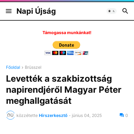
Napi Újság
Támogassa munkánkat!
Főoldal
Brüsszel
Levették a szakbizottság
napirendjéről Magyar Péter
meghallgatását
közzétette
Hírszerkesztő
-
június 04, 2025
0