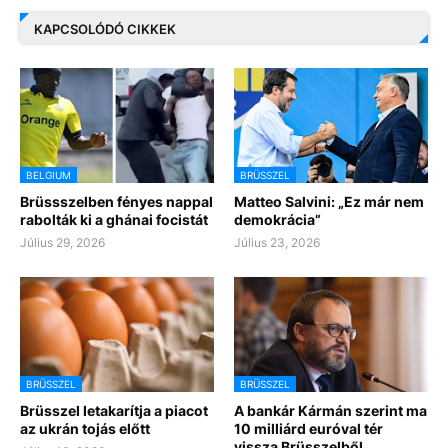
KAPCSOLÓDÓ CIKKEK
BELGIUM
BRÜSSZEL
Brüssszelben fényes nappal
Matteo Salvini: „Ez már nem
rabolták ki a ghánai focistát
demokrácia”
Július 29, 2026
Július 23, 2026
BRÜSSZEL
BRÜSSZEL
Brüsszel letakarítja a piacot
A bankár Kármán szerint ma
az ukrán tojás előtt
10 milliárd euróval tér
vissza Brüsszelből