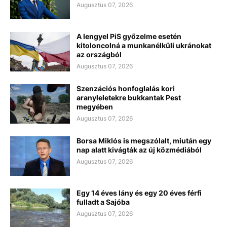
Augusztus 07, 2026
A lengyel PiS győzelme esetén
kitoloncolná a munkanélküli ukránokat
az országból
Augusztus 07, 2026
Szenzációs honfoglalás kori
aranyleletekre bukkantak Pest
megyében
Augusztus 07, 2026
Borsa Miklós is megszólalt, miután egy
nap alatt kivágták az új közmédiából
Augusztus 07, 2026
Egy 14 éves lány és egy 20 éves férfi
fulladt a Sajóba
Augusztus 07, 2026