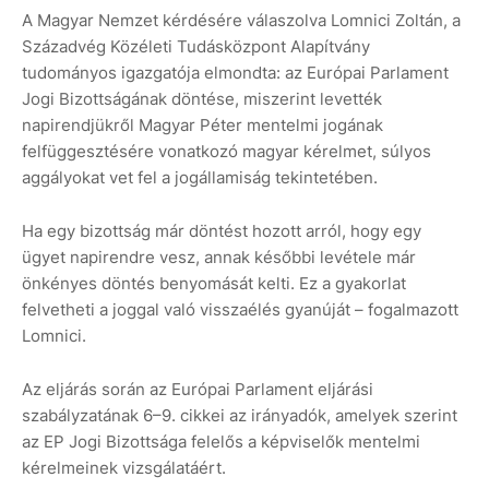
A Magyar Nemzet kérdésére válaszolva Lomnici Zoltán, a
Századvég Közéleti Tudásközpont Alapítvány
tudományos igazgatója elmondta: az Európai Parlament
Jogi Bizottságának döntése, miszerint levették
napirendjükről Magyar Péter mentelmi jogának
felfüggesztésére vonatkozó magyar kérelmet, súlyos
aggályokat vet fel a jogállamiság tekintetében.
Ha egy bizottság már döntést hozott arról, hogy egy
ügyet napirendre vesz, annak későbbi levétele már
önkényes döntés benyomását kelti. Ez a gyakorlat
felvetheti a joggal való visszaélés gyanúját – fogalmazott
Lomnici.
Az eljárás során az Európai Parlament eljárási
szabályzatának 6–9. cikkei az irányadók, amelyek szerint
az EP Jogi Bizottsága felelős a képviselők mentelmi
kérelmeinek vizsgálatáért.