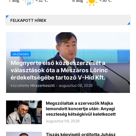
ug
+32°C
8 aug
+30°C
9 aug
FELKAPOTT HÍREK
GAZDASÁG
Megnyerte első közbeszerzését a
választások óta a Mészáros Lőrinc
érdekeltségébe tartozó V-Híd Kft.
közzétette
Hírszerkesztő
-
augusztus 06, 2026
Megszólaltak a szervezők Majka
lemondott koncertje után: Anyagi
veszteség kétségkívül keletkezett
augusztus 06, 2026
Tiszás képviselő ordította Juhász