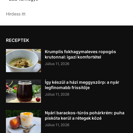
Hirdess itt
RECEPTEK
Krumplis fokhagymaleves ropogós
krutonnal: igazi komfortétel
Július 11, 2026
Így készül a házi meggyszörp: a nyár
legfinomabb frissítője
Július 11, 2026
Nyári barackos-túrós pohárkrém: puha
piskóta kerül a rétegek közé
Július 11, 2026