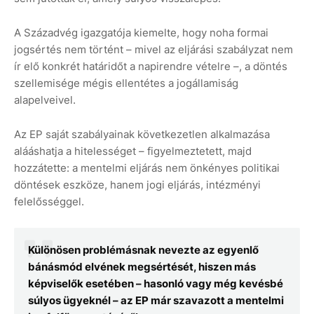
A Századvég igazgatója kiemelte, hogy noha formai
jogsértés nem történt – mivel az eljárási szabályzat nem
ír elő konkrét határidőt a napirendre vételre –, a döntés
szellemisége mégis ellentétes a jogállamiság
alapelveivel.
Az EP saját szabályainak következetlen alkalmazása
alááshatja a hitelességet – figyelmeztetett, majd
hozzátette: a mentelmi eljárás nem önkényes politikai
döntések eszköze, hanem jogi eljárás, intézményi
felelősséggel.
Különösen problémásnak nevezte az egyenlő
bánásmód elvének megsértését, hiszen más
képviselők esetében – hasonló vagy még kevésbé
súlyos ügyeknél – az EP már szavazott a mentelmi