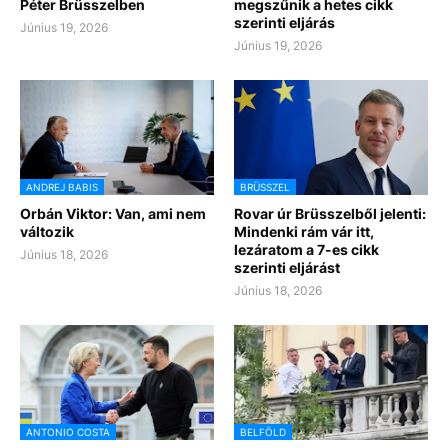
Péter Brüsszelben
megszűnik a hetes cikk
szerinti eljárás
Június 19, 2026
Június 19, 2026
ANDREJ BABIS
BRÜSSZEL
Orbán Viktor: Van, ami nem
Rovar úr Brüsszelből jelenti:
változik
Mindenki rám vár itt,
lezáratom a 7-es cikk
Június 18, 2026
szerinti eljárást
Június 18, 2026
ANTONIO COSTA
BELFÖLD