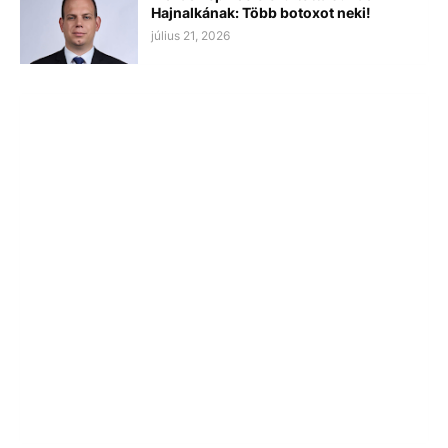
Hajnalkának: Több botoxot neki!
július 21, 2026