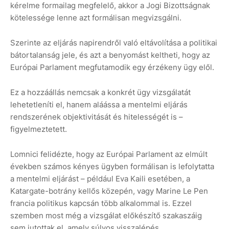
kérelme formailag megfelelő, akkor a Jogi Bizottságnak
kötelessége lenne azt formálisan megvizsgálni.
Szerinte az eljárás napirendről való eltávolítása a politikai
bátortalanság jele, és azt a benyomást keltheti, hogy az
Európai Parlament megfutamodik egy érzékeny ügy elől.
Ez a hozzáállás nemcsak a konkrét ügy vizsgálatát
lehetetleníti el, hanem aláássa a mentelmi eljárás
rendszerének objektivitását és hitelességét is –
figyelmeztetett.
Lomnici felidézte, hogy az Európai Parlament az elmúlt
években számos kényes ügyben formálisan is lefolytatta
a mentelmi eljárást – például Eva Kaili esetében, a
Katargate-botrány kellős közepén, vagy Marine Le Pen
francia politikus kapcsán több alkalommal is. Ezzel
szemben most még a vizsgálat előkészítő szakaszáig
sem jutottak el, amely súlyos visszalépés.