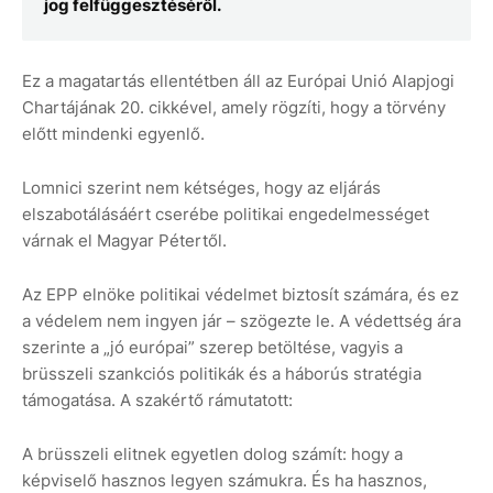
jog felfüggesztéséről.
Ez a magatartás ellentétben áll az Európai Unió Alapjogi
Chartájának 20. cikkével, amely rögzíti, hogy a törvény
előtt mindenki egyenlő.
Lomnici szerint nem kétséges, hogy az eljárás
elszabotálásáért cserébe politikai engedelmességet
várnak el Magyar Pétertől.
Az EPP elnöke politikai védelmet biztosít számára, és ez
a védelem nem ingyen jár – szögezte le. A védettség ára
szerinte a „jó európai” szerep betöltése, vagyis a
brüsszeli szankciós politikák és a háborús stratégia
támogatása. A szakértő rámutatott:
A brüsszeli elitnek egyetlen dolog számít: hogy a
képviselő hasznos legyen számukra. És ha hasznos,