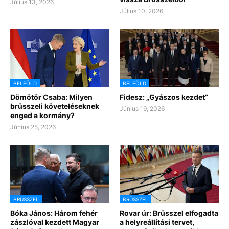
Július 13, 2026
Július 10, 2026
BELFÖLD
BELFÖLD
Dömötör Csaba: Milyen
Fidesz: „Gyászos kezdet”
brüsszeli követeléseknek
Június 19, 2026
enged a kormány?
Június 25, 2026
BRÜSSZEL
BRÜSSZEL
Bóka János: Három fehér
Rovar úr: Brüsszel elfogadta
zászlóval kezdett Magyar
a helyreállítási tervet,