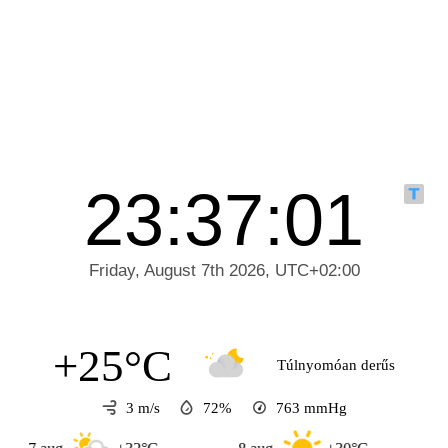
+25°C
Túlnyomóan derűs
3 m/s
72%
763
mmHg