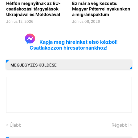
Hétfőn megnyílnak az EU-
Ez már a vég kezdete:
csatlakozási tárgyalások
Magyar Péterrel nyakunkon
Ukrajnával és Moldovával
a migránspaktum
Június 12, 2026
Június 08, 2026
Kapja meg híreinket első kézből!
Csatlakozzon hírcsatornánkhoz!
MEGJEGYZÉS KÜLDÉSE
Újabb
Régebbi