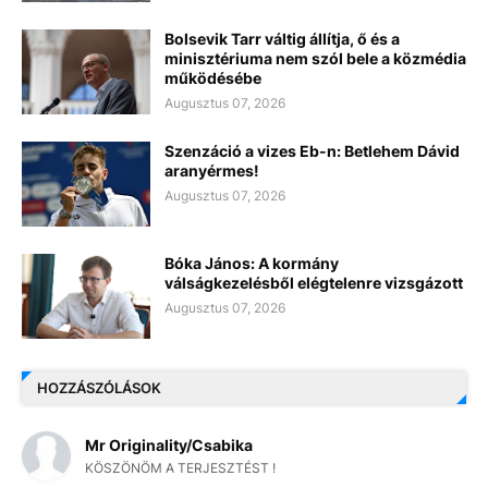
Bolsevik Tarr váltig állítja, ő és a
minisztériuma nem szól bele a közmédia
működésébe
Augusztus 07, 2026
Szenzáció a vizes Eb-n: Betlehem Dávid
aranyérmes!
Augusztus 07, 2026
Bóka János: A kormány
válságkezelésből elégtelenre vizsgázott
Augusztus 07, 2026
HOZZÁSZÓLÁSOK
Mr Originality/Csabika
KÖSZÖNÖM A TERJESZTÉST !