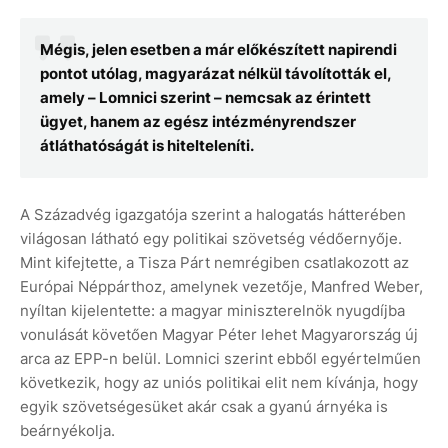
Mégis, jelen esetben a már előkészített napirendi
pontot utólag, magyarázat nélkül távolították el,
amely – Lomnici szerint – nemcsak az érintett
ügyet, hanem az egész intézményrendszer
átláthatóságát is hitelteleníti.
A Századvég igazgatója szerint a halogatás hátterében
világosan látható egy politikai szövetség védőernyője.
Mint kifejtette, a Tisza Párt nemrégiben csatlakozott az
Európai Néppárthoz, amelynek vezetője, Manfred Weber,
nyíltan kijelentette: a magyar miniszterelnök nyugdíjba
vonulását követően Magyar Péter lehet Magyarország új
arca az EPP-n belül. Lomnici szerint ebből egyértelműen
következik, hogy az uniós politikai elit nem kívánja, hogy
egyik szövetségesüket akár csak a gyanú árnyéka is
beárnyékolja.