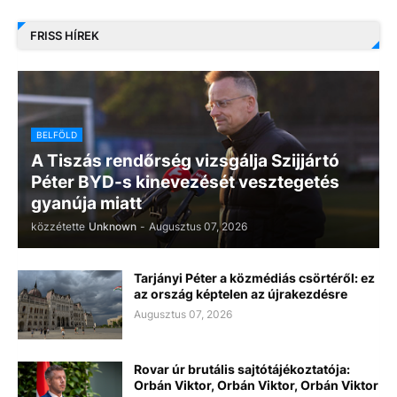
FRISS HÍREK
BELFÖLD
A Tiszás rendőrség vizsgálja Szijjártó
Péter BYD-s kinevezését vesztegetés
gyanúja miatt
közzétette
Unknown
-
Augusztus 07, 2026
Tarjányi Péter a közmédiás csörtéről: ez
az ország képtelen az újrakezdésre
Augusztus 07, 2026
Rovar úr brutális sajtótájékoztatója:
Orbán Viktor, Orbán Viktor, Orbán Viktor