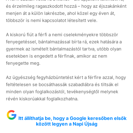
és érzelmileg ragaszkodott hozzá – hogy az éjszakánként
menjen át a külön lakrészbe, ahol közel egy éven át,
többször is nemi kapcsolatot létesített vele.
A kiskorú fiút a férfi a nemi cselekményekre többször
fenyegetéssel, bántalmazással bírta rá, ezek hatására a
gyermek az ismételt bántalmazástól tartva, utóbb olyan
esetekben is engedett a férfinak, amikor az nem
fenyegette meg.
Az ügyészség fegyházbüntetést kért a férfire azzal, hogy
feltételesen se bocsáthassák szabadlábra és tiltsák el
minden olyan foglalkozástól, tevékenységtől melynek
révén kiskorúakkal foglalkozhatna.
Itt állíthatja be, hogy a Google keresőben elsők
között legyen a Napi Újság