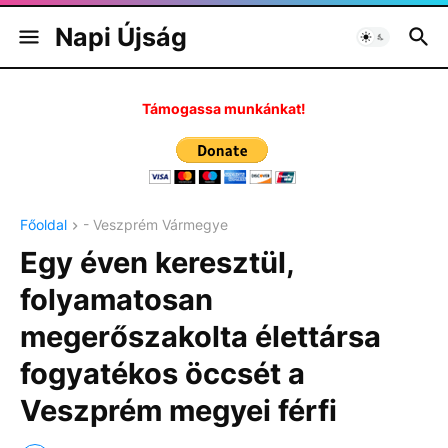
Napi Újság
Támogassa munkánkat!
Főoldal
- Veszprém Vármegye
Egy éven keresztül,
folyamatosan
megerőszakolta élettársa
fogyatékos öccsét a
Veszprém megyei férfi