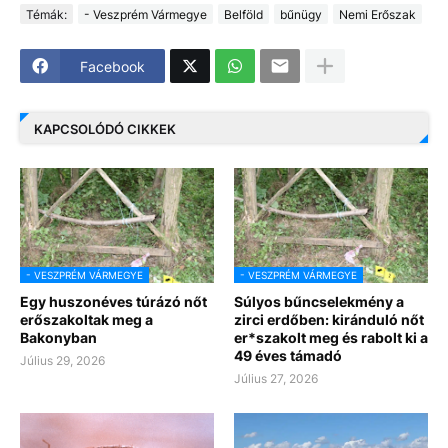
Témák:
- Veszprém Vármegye
Belföld
bűnügy
Nemi Erőszak
Facebook
KAPCSOLÓDÓ CIKKEK
- VESZPRÉM VÁRMEGYE
- VESZPRÉM VÁRMEGYE
Egy huszonéves túrázó nőt
Súlyos bűncselekmény a
erőszakoltak meg a
zirci erdőben: kiránduló nőt
Bakonyban
er*szakolt meg és rabolt ki a
49 éves támadó
Július 29, 2026
Július 27, 2026