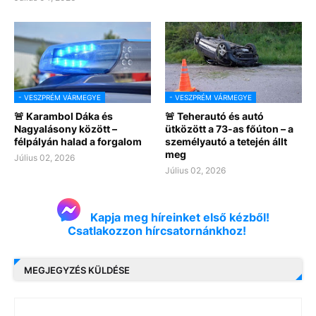
- VESZPRÉM VÁRMEGYE
- VESZPRÉM VÁRMEGYE
🚨 Karambol Dáka és
🚨 Teherautó és autó
Nagyalásony között –
ütközött a 73-as főúton – a
félpályán halad a forgalom
személyautó a tetején állt
meg
Július 02, 2026
Július 02, 2026
Kapja meg híreinket első kézből!
Csatlakozzon hírcsatornánkhoz!
MEGJEGYZÉS KÜLDÉSE