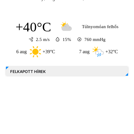
+40°C
Túlnyomóan felhős
2.5 m/s
15%
760
mmHg
6 aug
+39°C
7 aug
+32°C
8 
FELKAPOTT HÍREK