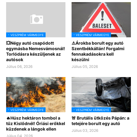
- VESZPRÉM VÁRMEGYE
- VESZPRÉM VÁRMEGYE
💥Négy autó csapódott
⚠️Árokba borult egy autó
egymásba Nemesvámosnál!
Szentbékkállán! Forgalmi
Torlódásra készüljenek az
fennakadásokra kell
autósok
készülni
Július 06, 2026
Július 05, 2026
- VESZPRÉM VÁRMEGYE
- VESZPRÉM VÁRMEGYE
🔥Húsz hektáron tombol a
🚨 Brutális ütközés Pápán: a
tűz Kislődnél! Óriási erőkkel
tetejére borult egy autó
küzdenek a lángok ellen
Július 03, 2026
Július 04, 2026