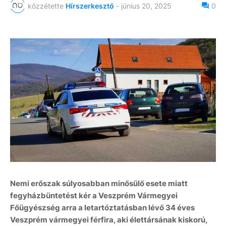
közzétette
Hírszerkesztő
-
június 20, 2025
0
Nemi erőszak súlyosabban minősülő esete miatt
fegyházbüntetést kér a Veszprém Vármegyei
Főügyészség arra a letartóztatásban lévő 34 éves
Veszprém vármegyei férfira, aki élettársának kiskorú,