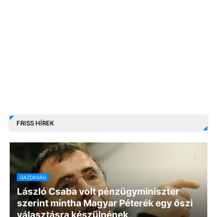
FRISS HÍREK
GAZDASÁG
László Csaba volt pénzügyminiszter
szerint mintha Magyar Péterék egy őszi
választásra készülnének