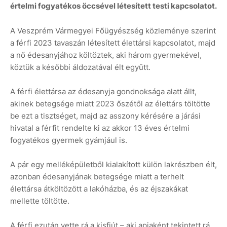
értelmi fogyatékos öccsével létesített testi kapcsolatot.
A Veszprém Vármegyei Főügyészség közleménye szerint
a férfi 2023 tavaszán létesített élettársi kapcsolatot, majd
a nő édesanyjához költöztek, aki három gyermekével,
köztük a későbbi áldozatával élt együtt.
A férfi élettársa az édesanyja gondnoksága alatt állt,
akinek betegsége miatt 2023 őszétől az élettárs töltötte
be ezt a tisztséget, majd az asszony kérésére a járási
hivatal a férfit rendelte ki az akkor 13 éves értelmi
fogyatékos gyermek gyámjául is.
A pár egy melléképületből kialakított külön lakrészben élt,
azonban édesanyjának betegsége miatt a terhelt
élettársa átköltözött a lakóházba, és az éjszakákat
mellette töltötte.
A férfi ezután vette rá a kisfiút – aki apjaként tekintett rá,