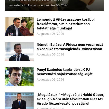
közzétette
Unknown
-
Augusztus 05, 2026
Lemondott Vitézy asszony korábbi
frakciótársa, a minisztériumban
folytathatja munkáját
Augusztus 05, 2026
Németh Balázs: A Fidesz nem vesz részt
a keddi köztársaságielnök-választáson
Augusztus 05, 2026
Panyi Szabolcs kapja idén a CPJ
nemzetközi sajtószabadság-díját
Augusztus 05, 2026
„Megaláztak!” – Megszólalt Hajdú Gábor,
akit alig 24 óra után távolítottak el az M1
Híradó főszerkesztői posztjáról
Augusztus 05, 2026