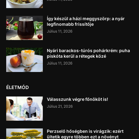
Így készül a házi meggyszörp: a nyár
legfinomabb frissítője
Július 11, 2026
Nyári barackos-túrós pohárkrém: puha
piskóta kerül a rétegek közé
Július 11, 2026
ÉLETMÓD
Válasszunk végre főnököt is!
Július 21, 2026
Perzselő hőségben is virágzik: ezért
ültetik egyre többen ezt a növényt