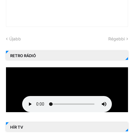
Újabb
Régebbi
RETRO RÁDIÓ
HÍR TV