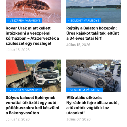
- VESZPRÉM VÁRMEGYE
- SOMOGY VÁRMEGYE
Rovar Urak miatt kellett
Rejtély a Balaton közepén:
intézkedni a veszprémi
Üres kajakot találtak, eltűnt
kórházban – Átszervezték a
a 34 éves tatai férfi
szülészet egy részlegét
Július 15, 2026
Július 15, 2026
- VESZPRÉM VÁRMEGYE
- VESZPRÉM VÁRMEGYE
Súlyos baleset Eplénynél:
🚨Brutális ütközés
vonattal ütközött egy autó,
Nyirádnál: fejre állt az autó,
pótlóbuszokra kell készülni
a tűzoltók vágták ki az
a Bakonyvasúton
utasokat!
Július 12, 2026
Július 07, 2026