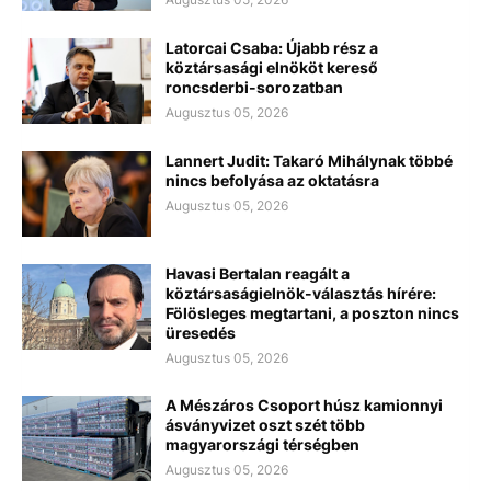
Latorcai Csaba: Újabb rész a
köztársasági elnököt kereső
roncsderbi-sorozatban
Augusztus 05, 2026
Lannert Judit: Takaró Mihálynak többé
nincs befolyása az oktatásra
Augusztus 05, 2026
Havasi Bertalan reagált a
köztársaságielnök-választás hírére:
Fölösleges megtartani, a poszton nincs
üresedés
Augusztus 05, 2026
A Mészáros Csoport húsz kamionnyi
ásványvizet oszt szét több
magyarországi térségben
Augusztus 05, 2026