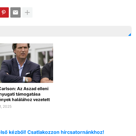
arlson: Az Aszad elleni
nyugati támogatása
ények halálához vezetett
1, 2025
első kézből! Csatlakozzon hírcsatornánkhoz!