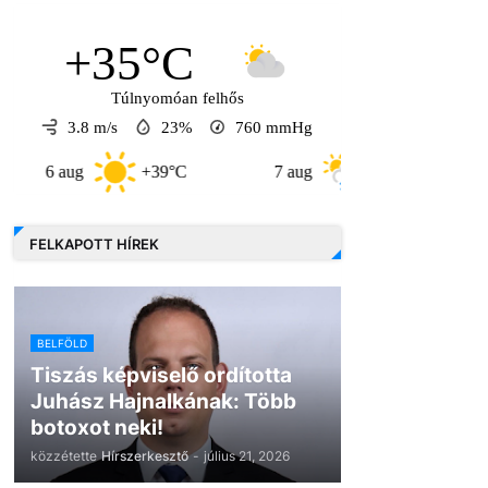
+35°C
Túlnyomóan felhős
3.8 m/s
23%
760
mmHg
 aug
+39°C
7 aug
+33°C
8 aug
FELKAPOTT HÍREK
BELFÖLD
Tiszás képviselő ordította
Juhász Hajnalkának: Több
botoxot neki!
közzétette
Hírszerkesztő
-
július 21, 2026