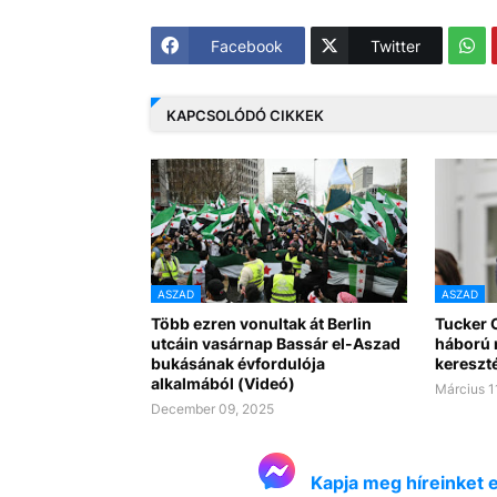
Facebook
Twitter
KAPCSOLÓDÓ CIKKEK
ASZAD
ASZAD
Több ezren vonultak át Berlin
Tucker C
utcáin vasárnap Bassár el-Aszad
háború 
bukásának évfordulója
kereszt
alkalmából (Videó)
Március 1
December 09, 2025
Kapja meg híreinket 