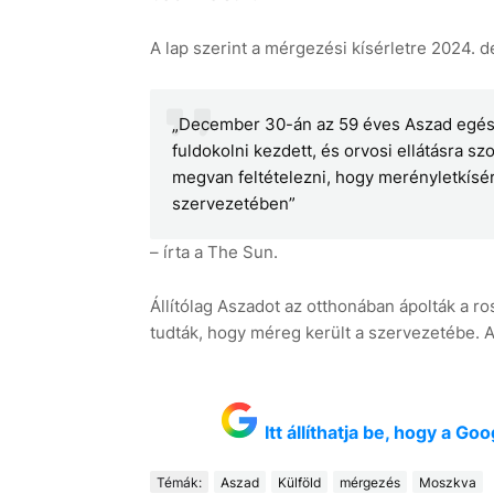
A lap szerint a mérgezési kísérletre 2024. 
„December 30-án az 59 éves Aszad egész
fuldokolni kezdett, és orvosi ellátásra sz
megvan feltételezni, hogy merényletkísérl
szervezetében”
– írta a The Sun.
Állítólag Aszadot az otthonában ápolták a ro
tudták, hogy méreg került a szervezetébe. A p
Itt állíthatja be, hogy a G
Témák:
Aszad
Külföld
mérgezés
Moszkva