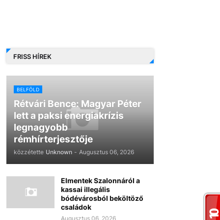
FRISS HÍREK
BELFÖLD
Rétvári Bence: Magyar Péter
lett a paksi energiakrízis
legnagyobb
rémhírterjesztője
közzétette
Unknown
-
Augusztus 06, 2026
Elmentek Szalonnáról a
kassai illegális
bódévárosból beköltöző
családok
Augusztus 06, 2026