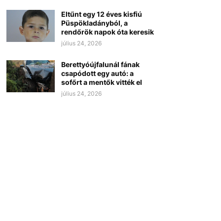
Eltűnt egy 12 éves kisfiú
Püspökladányból, a
rendőrök napok óta keresik
július 24, 2026
Berettyóújfalunál fának
csapódott egy autó: a
sofőrt a mentők vitték el
július 24, 2026