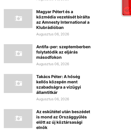
Magyar Pétert és a
közmédia vezetését bírálta
az Amnesty International a
Klubrádióban
Augusztus 06, 2026
Antifa-per: szeptemberben
folytatódik az eljárás
másodfokon
Augusztus 06, 2026
Takács Péter: A hőség
kellős közepén ment
szabadságra a vízügyi
államtitkár
Augusztus 06, 2026
Az eskütétel után beszédet
is mond az Országgyűlés
előtt az új köztársasági
elnök