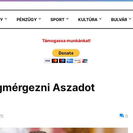
Y
PÉNZÜGY
SPORT
KULTÚRA
BULVÁR
Támogassa munkánkat!
gmérgezni Aszadot
25
0