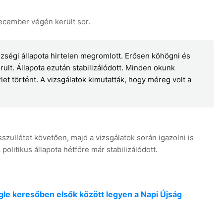
december végén került sor.
ségi állapota hirtelen megromlott. Erősen köhögni és
orult. Állapota ezután stabilizálódott. Minden okunk
6
et történt. A vizsgálatok kimutatták, hogy méreg volt a
sszullétet követően, majd a vizsgálatok során igazolni is
olitikus állapota hétfőre már stabilizálódott.
oogle keresőben elsők között legyen a Napi Újság