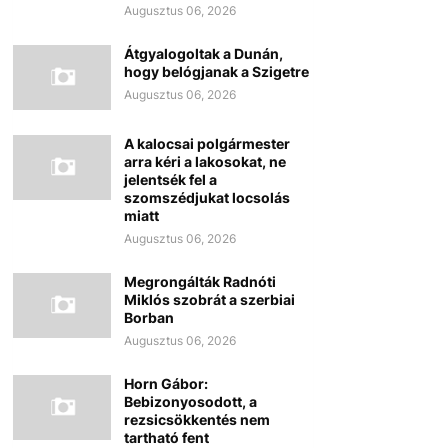
Augusztus 06, 2026
Átgyalogoltak a Dunán,
hogy belógjanak a Szigetre
Augusztus 06, 2026
A kalocsai polgármester
arra kéri a lakosokat, ne
jelentsék fel a
szomszédjukat locsolás
miatt
Augusztus 06, 2026
Megrongálták Radnóti
Miklós szobrát a szerbiai
Borban
Augusztus 06, 2026
Horn Gábor:
Bebizonyosodott, a
rezsicsökkentés nem
tartható fent