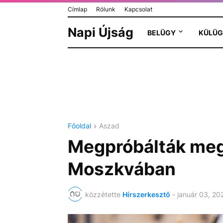
Címlap
Rólunk
Kapcsolat
Napi Újság
BELÜGY
KÜLÜG
Főoldal
Aszad
Megpróbálták me
Moszkvában
közzétette
Hírszerkesztő
-
január 03, 20