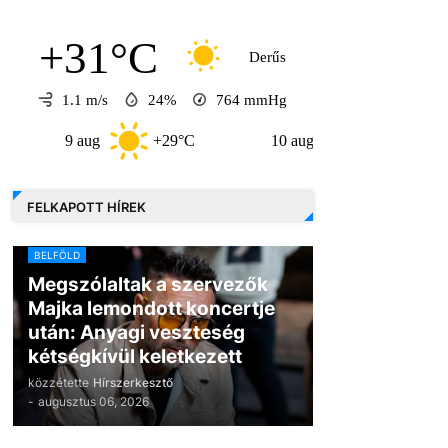
+31°C
Derűs
1.1 m/s
24%
764
mmHg
9 aug
+29°C
10 aug
+33°C
11 au
FELKAPOTT HÍREK
BELFÖLD
Megszólaltak a szervezők
Majka lemondott koncertje
után: Anyagi veszteség
kétségkívül keletkezett
közzétette
Hírszerkesztő
-
augusztus 06, 2026