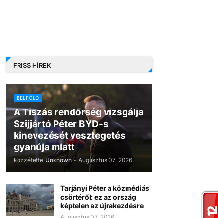
FRISS HÍREK
BELFÖLD
A Tiszás rendőrség vizsgálja
Szijjártó Péter BYD-s
kinevezését vesztegetés
gyanúja miatt
közzétette
Unknown
-
Augusztus 07, 2026
Tarjányi Péter a közmédiás
csörtéről: ez az ország
képtelen az újrakezdésre
Augusztus 07, 2026