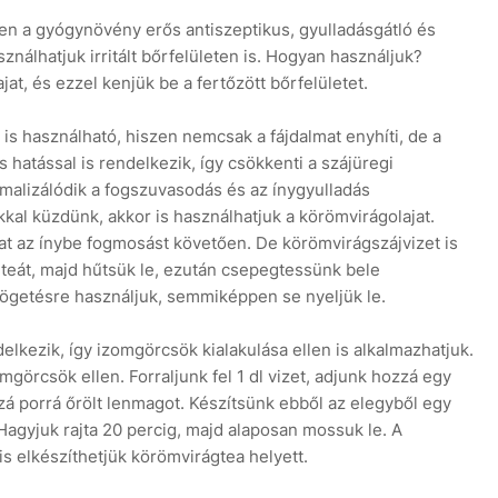
en a gyógynövény erős antiszeptikus, gyulladásgátló és
nálhatjuk irritált bőrfelületen is. Hogyan használjuk?
at, és ezzel kenjük be a fertőzött bőrfelületet.
s használható, hiszen nemcsak a fájdalmat enyhíti, de a
s hatással is rendelkezik, így csökkenti a szájüregi
malizálódik a fogszuvasodás és az ínygyulladás
kal küzdünk, akkor is használhatjuk a körömvirágolajat.
at az ínybe fogmosást követően. De körömvirágszájvizet is
teát, majd hűtsük le, ezután csepegtessünk bele
lögetésre használjuk, semmiképpen se nyeljük le.
lkezik, így izomgörcsök kialakulása ellen is alkalmazhatjuk.
örcsök ellen. Forraljunk fel 1 dl vizet, adjunk hozzá egy
á porrá őrölt lenmagot. Készítsünk ebből az elegyből egy
Hagyjuk rajta 20 percig, majd alaposan mossuk le. A
s elkészíthetjük körömvirágtea helyett.