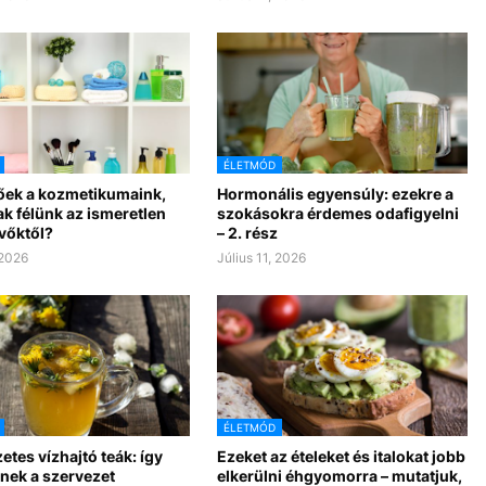
ÉLETMÓD
ek a kozmetikumaink,
Hormonális egyensúly: ezekre a
k félünk az ismeretlen
szokásokra érdemes odafigyelni
vőktől?
– 2. rész
 2026
Július 11, 2026
ÉLETMÓD
tes vízhajtó teák: így
Ezeket az ételeket és italokat jobb
nek a szervezet
elkerülni éhgyomorra – mutatjuk,