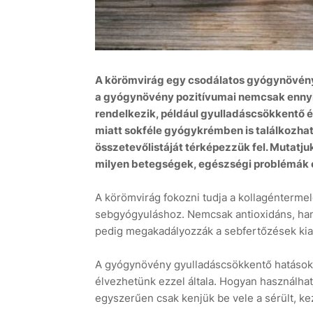
A körömvirág egy csodálatos gyógynövény.
a gyógynövény pozitívumai nemcsak ennyib
rendelkezik, például gyulladáscsökkentő és
miatt sokféle gyógykrémben is találkozha
összetevőlistáját térképezzük fel. Mutatju
milyen betegségek, egészségi problémák 
A körömvirág fokozni tudja a kollagéntermel
sebgyógyuláshoz. Nemcsak antioxidáns, hane
pedig megakadályozzák a sebfertőzések kial
A gyógynövény gyulladáscsökkentő hatásokkal 
élvezhetünk ezzel általa. Hogyan használh
egyszerűen csak kenjük be vele a sérült, kez