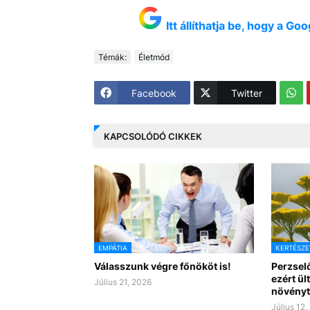
Itt állíthatja be, hogy a G
Témák:
Életmód
Facebook
Twitter
KAPCSOLÓDÓ CIKKEK
EMPÁTIA
KERTÉSZE
Válasszunk végre főnököt is!
Perzselő
ezért ül
Július 21, 2026
növényt
Július 12,