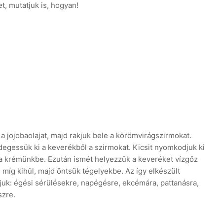
, mutatjuk is, hogyan!
a jojobaolajat, majd rakjuk bele a körömvirágszirmokat.
edegessük ki a keverékből a szirmokat. Kicsit nyomkodjuk ki
a krémünkbe. Ezután ismét helyezzük a keveréket vízgőz
, míg kihűl, majd öntsük tégelyekbe. Az így elkészült
uk: égési sérülésekre, napégésre, ekcémára, pattanásra,
szre.