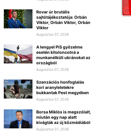
Rovar úr brutális
sajtótájékoztatója: Orbán
Viktor, Orbán Viktor, Orbán
Viktor
Augusztus 07, 2026
A lengyel PiS győzelme
esetén kitoloncolná a
munkanélküli ukránokat az
országból
Augusztus 07, 2026
Szenzációs honfoglalás
kori aranyleletekre
bukkantak Pest megyében
Augusztus 07, 2026
Borsa Miklós is megszólalt,
miután egy nap alatt
kivágták az új közmédiából
Augusztus 07, 2026