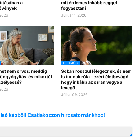
tításában a
mit érdemes inkább reggel
övények
fogyasztani
 2026
Július 11, 2026
ÉLETMÓD
rnet nem orvos: meddig
Sokan rosszul lélegeznek, és nem
 öngyógyítás, és mikortól
is tudnak róla – ezért életbevágó,
szélyessé?
hogy inkább az orrán vegye a
levegőt
 2026
Július 09, 2026
első kézből! Csatlakozzon hírcsatornánkhoz!