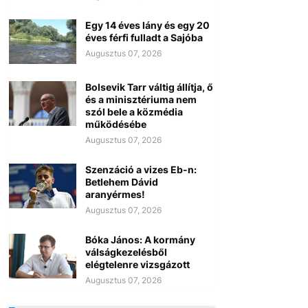
Egy 14 éves lány és egy 20
éves férfi fulladt a Sajóba
Augusztus 07, 2026
Bolsevik Tarr váltig állítja, ő
és a minisztériuma nem
szól bele a közmédia
működésébe
Augusztus 07, 2026
Szenzáció a vizes Eb-n:
Betlehem Dávid
aranyérmes!
Augusztus 07, 2026
Bóka János: A kormány
válságkezelésből
elégtelenre vizsgázott
Augusztus 07, 2026