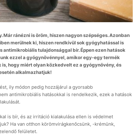
 Már ránézni is öröm, hiszen nagyon szépséges. Azonban
en merülnek ki, hiszen rendkívül sok gyógyhatással is
 antimikrobiális tulajdonsággal bír. Éppen ezen hatások
tunk ezzel a gyógynövénnyel, amikor egy-egy termék
k is, hogy miért olyan közkedvelt ez a gyógynövény, és
esetén alkalmazhatjuk!
ést, ily módon pedig hozzájárul a gyorsabb
m antimikrobiális hatásokkal is rendelkezik, ezek a hatások
akulását.
is bír, és az irritáció kialakulása ellen is védelmet
atjuk? Ha van otthon körömvirágkenőcsünk, -krémünk,
elendő felületet.