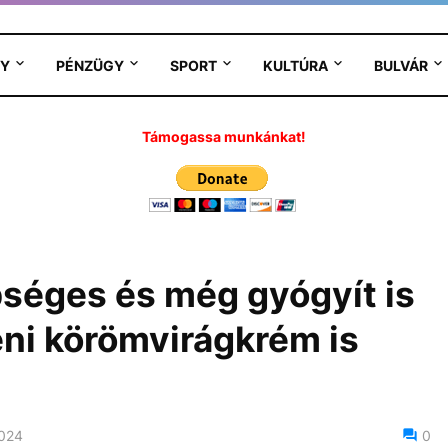
Y
PÉNZÜGY
SPORT
KULTÚRA
BULVÁR
Támogassa munkánkat!
séges és még gyógyít is
eni körömvirágkrém is
2024
0