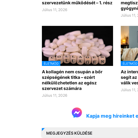
szervezetünk működését – 1. rész
megtisz
gyógyn
Július 11, 2026
Július 11,
ÉLETMÓD
ÉLETMÓD
A kollagén nem csupán a bőr
Az inte
szépségének titka – ezért
segít az
nélkülözhetetlen az egész
válik ve
szervezet számára
Július 11,
Július 11, 2026
Kapja meg híreinket 
MEGJEGYZÉS KÜLDÉSE