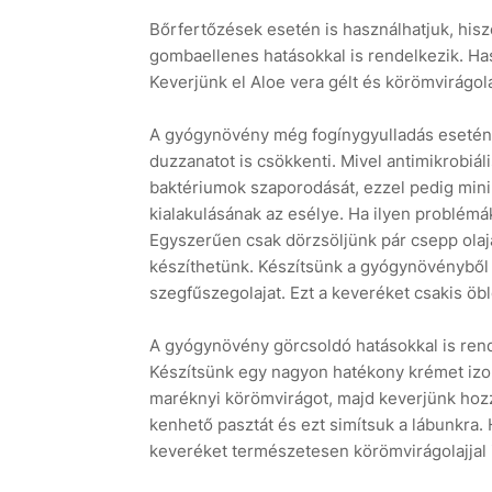
Bőrfertőzések esetén is használhatjuk, hisz
gombaellenes hatásokkal is rendelkezik. Hasz
Keverjünk el Aloe vera gélt és körömvirágolaj
A gyógynövény még fogínygyulladás esetén i
duzzanatot is csökkenti. Mivel antimikrobiáli
baktériumok szaporodását, ezzel pedig mini
kialakulásának az esélye. Ha ilyen problémák
Egyszerűen csak dörzsöljünk pár csepp olaj
készíthetünk. Készítsünk a gyógynövényből 
szegfűszegolajat. Ezt a keveréket csakis öb
A gyógynövény görcsoldó hatásokkal is rende
Készítsünk egy nagyon hatékony krémet izomg
maréknyi körömvirágot, majd keverjünk hozz
kenhető pasztát és ezt simítsuk a lábunkra. 
keveréket természetesen körömvirágolajjal i