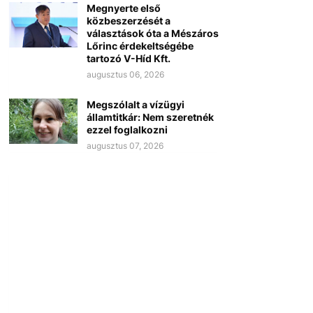
Megnyerte első
közbeszerzését a
választások óta a Mészáros
Lőrinc érdekeltségébe
tartozó V-Híd Kft.
augusztus 06, 2026
Megszólalt a vízügyi
államtitkár: Nem szeretnék
ezzel foglalkozni
augusztus 07, 2026