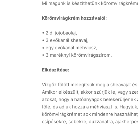
Mi magunk is készíthetünk körömvirágkrémet
Körömvirágkrém hozzávalói:
• 2 dl jojobaolaj,
• 3 evőkanál sheavaj,
• egy evőkanál méhviasz,
• 3 maréknyi körömvirágszirom.
Elkészítése:
Vízgőz fölött melegítsük meg a sheavajat és 
Amikor elkészült, akkor szűrjük le, vagy sz
azokat, hogy a hatóanyagok belekerüljenek 
fölé, és adjuk hozzá a méhviaszt is. Hagyjuk
körömvirágkrémet sok mindenre használhatj
csípésekre, sebekre, duzzanatra, ajakherpe