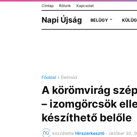
Címlap
Rólunk
Kapcsolat
Napi Újság
BELÜGY
KÜLÜG
Főoldal
Életmód
A körömvirág szép
– izomgörcsök ell
készíthető belőle
közzétette
Hírszerkesztő
-
október 30, 