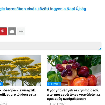
oogle keresőben elsők között legyen a Napi Újság
T
ÉLETMÓD
 hőségben is virágzik:
Gyógynövények és gyümölcsök:
tetik egyre többen ezt a
a természet értékes vegyületei az
egészség szolgálatában
 2026
Július 11, 2026