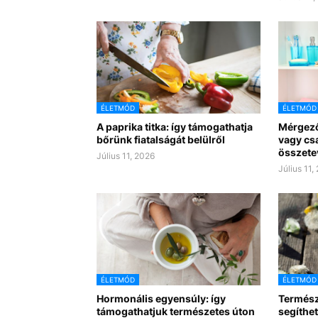
ÉLETMÓD
ÉLETMÓD
A paprika titka: így támogathatja
Mérgező
bőrünk fiatalságát belülről
vagy csa
összete
Július 11, 2026
Július 11,
ÉLETMÓD
ÉLETMÓD
Hormonális egyensúly: így
Természe
támogathatjuk természetes úton
segíthet