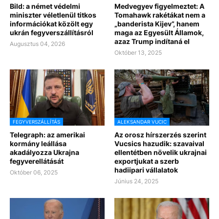
Bild: a német védelmi
Medvegyev figyelmeztet: A
miniszter véletlenül titkos
Tomahawk rakétákat nem a
információkat közölt egy
„banderista Kijev”, hanem
ukrán fegyverszállításról
maga az Egyesült Államok,
azaz Trump indítaná el
Augusztus 04, 2026
Október 13, 2025
FEGYVERSZÁLLÍTÁS
ALEKSANDAR VUCIC
Telegraph: az amerikai
Az orosz hírszerzés szerint
kormány leállása
Vucsics hazudik: szavaival
akadályozza Ukrajna
ellentétben növelik ukrajnai
fegyverellátását
exportjukat a szerb
hadiipari vállalatok
Október 06, 2025
Június 24, 2025