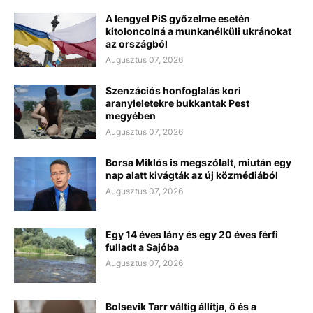
A lengyel PiS győzelme esetén
kitoloncolná a munkanélküli ukránokat
az országból
Augusztus 07, 2026
Szenzációs honfoglalás kori
aranyleletekre bukkantak Pest
megyében
Augusztus 07, 2026
Borsa Miklós is megszólalt, miután egy
nap alatt kivágták az új közmédiából
Augusztus 07, 2026
Egy 14 éves lány és egy 20 éves férfi
fulladt a Sajóba
Augusztus 07, 2026
Bolsevik Tarr váltig állítja, ő és a