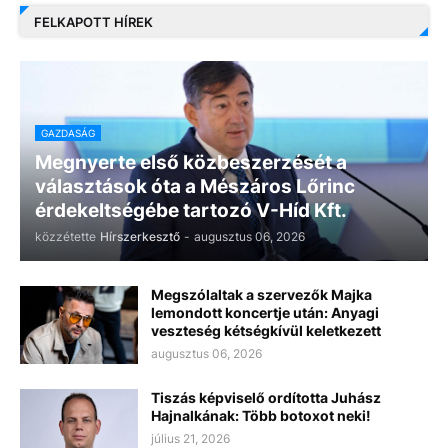
FELKAPOTT HÍREK
GAZDASÁG
Megnyerte első közbeszerzését a
választások óta a Mészáros Lőrinc
érdekeltségébe tartozó V-Híd Kft.
közzétette
Hírszerkesztő
-
augusztus 06, 2026
Megszólaltak a szervezők Majka
lemondott koncertje után: Anyagi
veszteség kétségkívül keletkezett
augusztus 06, 2026
Tiszás képviselő ordította Juhász
Hajnalkának: Több botoxot neki!
július 21, 2026