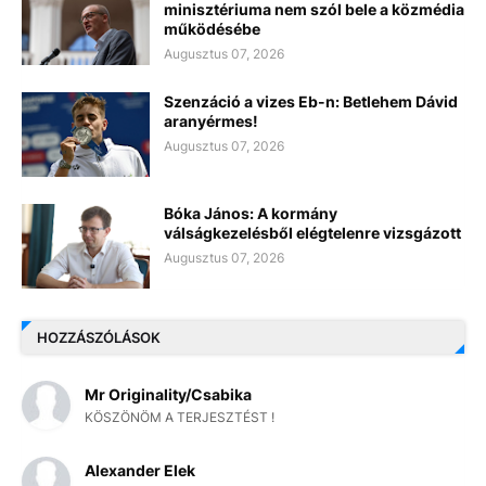
minisztériuma nem szól bele a közmédia
működésébe
Augusztus 07, 2026
Szenzáció a vizes Eb-n: Betlehem Dávid
aranyérmes!
Augusztus 07, 2026
Bóka János: A kormány
válságkezelésből elégtelenre vizsgázott
Augusztus 07, 2026
HOZZÁSZÓLÁSOK
Mr Originality/Csabika
KÖSZÖNÖM A TERJESZTÉST !
Alexander Elek