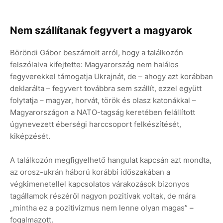
Nem szállítanak fegyvert a magyarok
Böröndi Gábor beszámolt arról, hogy a találkozón
felszólalva kifejtette: Magyarország nem halálos
fegyverekkel támogatja Ukrajnát, de – ahogy azt korábban
deklarálta – fegyvert továbbra sem szállít, ezzel együtt
folytatja – magyar, horvát, török és olasz katonákkal –
Magyarországon a NATO-tagság keretében felállított
úgynevezett éberségi harccsoport felkészítését,
kiképzését.
A találkozón megfigyelhető hangulat kapcsán azt mondta,
az orosz-ukrán háború korábbi időszakában a
végkimenetellel kapcsolatos várakozások bizonyos
tagállamok részéről nagyon pozitívak voltak, de mára
„mintha ez a pozitivizmus nem lenne olyan magas” –
fogalmazott.