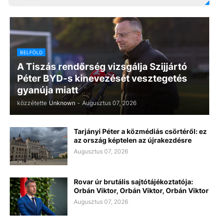
BELFÖLD
A Tiszás rendőrség vizsgálja Szijjártó
Péter BYD-s kinevezését vesztegetés
gyanúja miatt
közzétette
Unknown
-
Augusztus 07, 2026
Tarjányi Péter a közmédiás csörtéről: ez
az ország képtelen az újrakezdésre
Augusztus 07, 2026
Rovar úr brutális sajtótájékoztatója:
Orbán Viktor, Orbán Viktor, Orbán Viktor
Augusztus 07, 2026