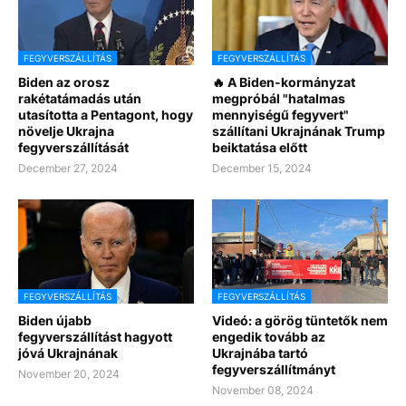
FEGYVERSZÁLLÍTÁS
FEGYVERSZÁLLÍTÁS
Biden az orosz
🔥 A Biden-kormányzat
rakétatámadás után
megpróbál "hatalmas
utasította a Pentagont, hogy
mennyiségű fegyvert"
növelje Ukrajna
szállítani Ukrajnának Trump
fegyverszállítását
beiktatása előtt
December 27, 2024
December 15, 2024
FEGYVERSZÁLLÍTÁS
FEGYVERSZÁLLÍTÁS
Biden újabb
Videó: a görög tüntetők nem
fegyverszállítást hagyott
engedik tovább az
jóvá Ukrajnának
Ukrajnába tartó
fegyverszállítmányt
November 20, 2024
November 08, 2024