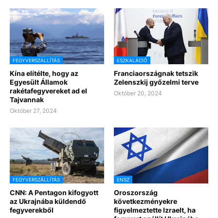
FEGYVERSZÁLLÍTÁS
ESZKALÁCIÓ
Kína elítélte, hogy az
Franciaországnak tetszik
Egyesült Államok
Zelenszkij győzelmi terve
rakétafegyvereket ad el
Október 20, 2024
Tajvannak
Október 27, 2024
FEGYVERSZÁLLÍTÁS
ENSZ
CNN: A Pentagon kifogyott
Oroszország
az Ukrajnába küldendő
következményekre
fegyverekből
figyelmeztette Izraelt, ha