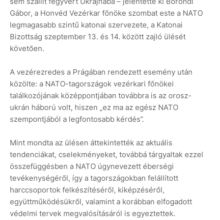
sem szállít fegyvert Ukrajnába – jelentette ki Böröndi
Gábor, a Honvéd Vezérkar főnöke szombat este a NATO
legmagasabb szintű katonai szervezete, a Katonai
Bizottság szeptember 13. és 14. között zajló ülését
követően.
A vezérezredes a Prágában rendezett esemény után
közölte: a NATO-tagországok vezérkari főnökei
találkozójának középpontjában továbbra is az orosz-
ukrán háború volt, hiszen „ez ma az egész NATO
szempontjából a legfontosabb kérdés”.
Mint mondta az ülésen áttekintették az aktuális
tendenciákat, cselekményeket, továbbá tárgyaltak ezzel
összefüggésben a NATO úgynevezett éberségi
tevékenységéről, így a tagországokban felállított
harccsoportok felkészítéséről, kiképzéséről,
együttműködésükről, valamint a korábban elfogadott
védelmi tervek megvalósításáról is egyeztettek.