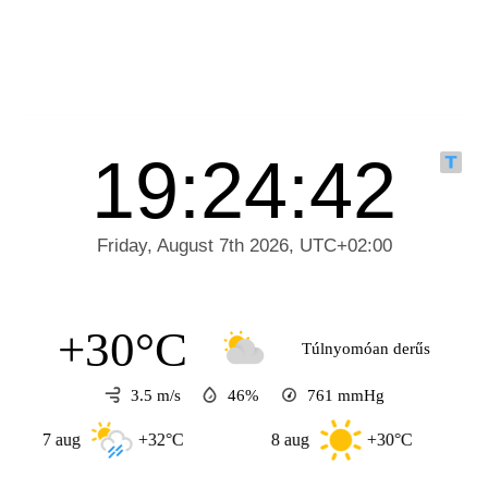
+30°C
Túlnyomóan derűs
3.5 m/s
46%
761
mmHg
 aug
+32°C
8 aug
+30°C
9 aug