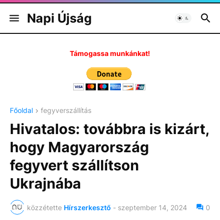
Napi Újság
Támogassa munkánkat!
Főoldal
fegyverszállítás
Hivatalos: továbbra is kizárt,
hogy Magyarország
fegyvert szállítson
Ukrajnába
közzétette
Hírszerkesztő
-
szeptember 14, 2024
0