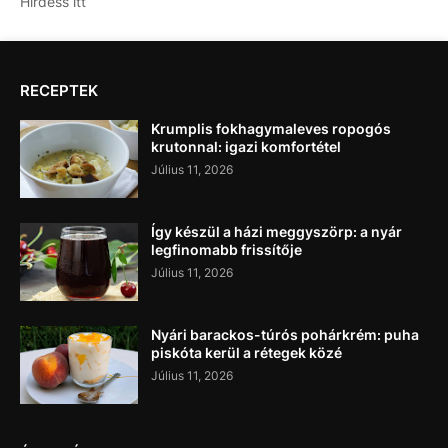
Hirdess itt
RECEPTEK
Krumplis fokhagymaleves ropogós
krutonnal: igazi komfortétel
Július 11, 2026
Így készül a házi meggyszörp: a nyár
legfinomabb frissítője
Július 11, 2026
Nyári barackos-túrós pohárkrém: puha
piskóta kerül a rétegek közé
Július 11, 2026