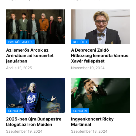
ISMERŐS ARCOK
BELFÖLD
Az Ismerős Arcok az
A Debreceni Zsidó
Arénában ad koncertet
Hitközség lemondta Varnus
januárban
Xavér fellépését
Április 12, 2025
November 10, 2024
KONCERT
KONCERT
2025-ben újra Budapestre
Ingyenkoncert Ricky
látogat az Iron Maiden
Martinnal
Szeptember 19, 2024
Szeptember 18, 2024