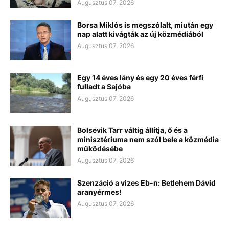
Augusztus 07, 2026
Borsa Miklós is megszólalt, miután egy
nap alatt kivágták az új közmédiából
Augusztus 07, 2026
Egy 14 éves lány és egy 20 éves férfi
fulladt a Sajóba
Augusztus 07, 2026
Bolsevik Tarr váltig állítja, ő és a
minisztériuma nem szól bele a közmédia
működésébe
Augusztus 07, 2026
Szenzáció a vizes Eb-n: Betlehem Dávid
aranyérmes!
Augusztus 07, 2026