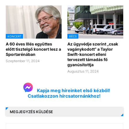
KONCERT
BÉCS
A 60 éves Illés együttes
Az ügyvédje szerint „csak
előtt tisztelgő koncert lesz a
vagánykodott” a Taylor
Sportarénában
Swift-koncert elleni
tervezett támadás fő
Szeptember 11, 2024
gyanúsítottja
Augusztus 11, 2024
Kapja meg híreinket első kézből!
Csatlakozzon hírcsatornánkhoz!
MEGJEGYZÉS KÜLDÉSE