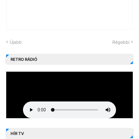
Újabb
Régebbi
RETRO RÁDIÓ
HÍR TV