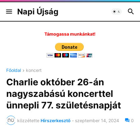
Napi Újság
Támogassa munkánkat!
Főoldal
koncert
Charlie október 26-án
nagyszabású koncerttel
ünnepli 77. születésnapját
közzétette
Hírszerkesztő
-
szeptember 14, 2024
0