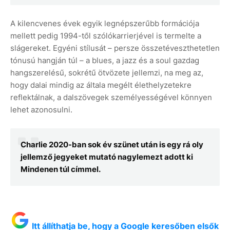
A kilencvenes évek egyik legnépszerűbb formációja
mellett pedig 1994-től szólókarrierjével is termelte a
slágereket. Egyéni stílusát – persze összetéveszthetetlen
tónusú hangján túl – a blues, a jazz és a soul gazdag
hangszerelésű, sokrétű ötvözete jellemzi, na meg az,
hogy dalai mindig az általa megélt élethelyzetekre
reflektálnak, a dalszövegek személyességével könnyen
lehet azonosulni.
Charlie 2020-ban sok év szünet után is egy rá oly
jellemző jegyeket mutató nagylemezt adott ki
Mindenen túl címmel.
Itt állíthatja be, hogy a Google keresőben elsők