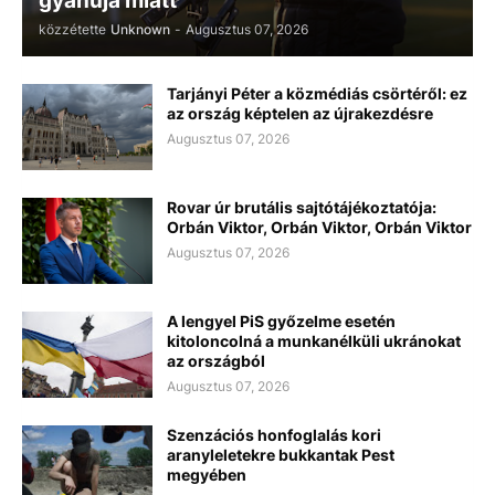
gyanúja miatt
közzétette
Unknown
-
Augusztus 07, 2026
Tarjányi Péter a közmédiás csörtéről: ez
az ország képtelen az újrakezdésre
Augusztus 07, 2026
Rovar úr brutális sajtótájékoztatója:
Orbán Viktor, Orbán Viktor, Orbán Viktor
Augusztus 07, 2026
A lengyel PiS győzelme esetén
kitoloncolná a munkanélküli ukránokat
az országból
Augusztus 07, 2026
Szenzációs honfoglalás kori
aranyleletekre bukkantak Pest
megyében