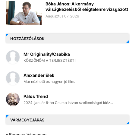
Bóka János: A kormány
válságkezelésből elégtelenre vizsgázott
Augusztus 07, 2026
HOZZÁSZÓLÁSOK
Mr Originality/Csabika
KÖSZÖNÖM A TERJESZTÉST !
Alexander Elek
Már nézhető és nagyon jó film.
Pálos Trend
2024. január 6-án Csurka István szellemiségét idéz...
VÁRMEGYEJÁRÁS
- Baranya Vármegye