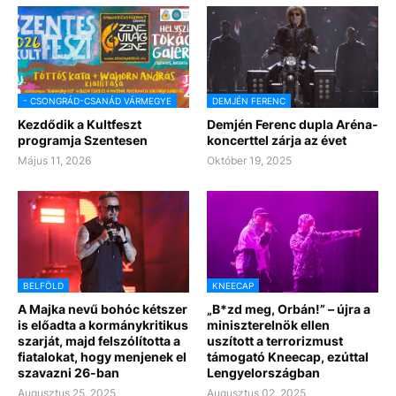
- CSONGRÁD-CSANÁD VÁRMEGYE
DEMJÉN FERENC
Kezdődik a Kultfeszt
Demjén Ferenc dupla Aréna-
programja Szentesen
koncerttel zárja az évet
Május 11, 2026
Október 19, 2025
BELFÖLD
KNEECAP
A Majka nevű bohóc kétszer
„B*zd meg, Orbán!” – újra a
is előadta a kormánykritikus
miniszterelnök ellen
szarját, majd felszólította a
uszított a terrorizmust
fiatalokat, hogy menjenek el
támogató Kneecap, ezúttal
szavazni 26-ban
Lengyelországban
Augusztus 25, 2025
Augusztus 02, 2025