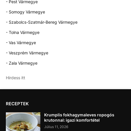
- Pest Vármegye
- Somogy Vármegye
- Szabolcs-Szatmár-Bereg Vármegye
- Tolna Vármegye
- Vas Vármegye
- Veszprém Vármegye
- Zala Vármegye
Hirdess itt
RECEPTEK
Krumplis fokhagymaleves ropogós
krutonnal: igazi komfortétel
Július 11, 2026