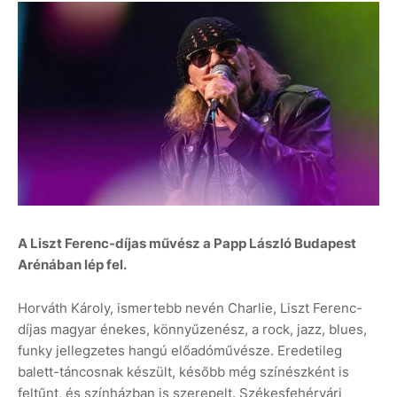
A Liszt Ferenc-díjas művész a Papp László Budapest
Arénában lép fel.
Horváth Károly, ismertebb nevén Charlie, Liszt Ferenc-
díjas magyar énekes, könnyűzenész, a rock, jazz, blues,
funky jellegzetes hangú előadóművésze. Eredetileg
balett-táncosnak készült, később még színészként is
feltűnt, és színházban is szerepelt. Székesfehérvári