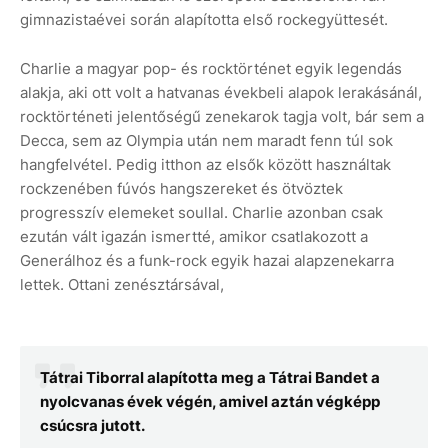
gimnazistaévei során alapította első rockegyüttesét.
Charlie a magyar pop- és rocktörténet egyik legendás
alakja, aki ott volt a hatvanas évekbeli alapok lerakásánál,
rocktörténeti jelentőségű zenekarok tagja volt, bár sem a
Decca, sem az Olympia után nem maradt fenn túl sok
hangfelvétel. Pedig itthon az elsők között használtak
rockzenében fúvós hangszereket és ötvöztek
progresszív elemeket soullal. Charlie azonban csak
ezután vált igazán ismertté, amikor csatlakozott a
Generálhoz és a funk-rock egyik hazai alapzenekarra
lettek. Ottani zenésztársával,
Tátrai Tiborral alapította meg a Tátrai Bandet a
nyolcvanas évek végén, amivel aztán végképp
csúcsra jutott.