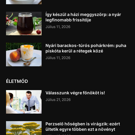
Így készül a házi meggyszörp: a nyár
legfinomabb frissítője
Július 11, 2026
Nyári barackos-túrós pohárkrém: puha
piskóta kerül a rétegek közé
Július 11, 2026
ÉLETMÓD
Válasszunk végre főnököt is!
Július 21, 2026
Perzselő hőségben is virágzik: ezért
ültetik egyre többen ezt a növényt